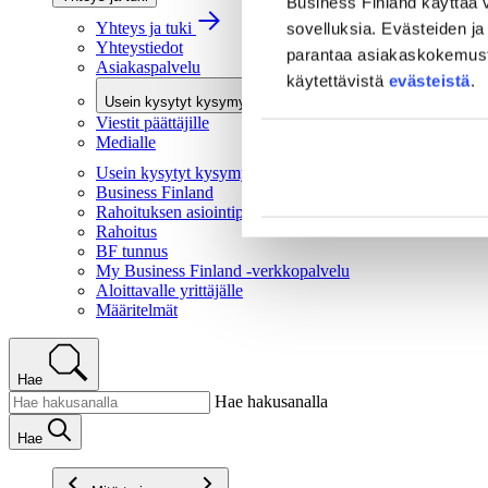
Business Finland käyttää v
Yhteys ja tuki
sovelluksia. Evästeiden ja 
Yhteystiedot
parantaa asiakaskokemusta 
Asiakaspalvelu
käytettävistä
evästeistä
.
Usein kysytyt kysymykset
Viestit päättäjille
Medialle
Usein kysytyt kysymykset
Business Finland
Rahoituksen asiointipalvelu
Rahoitus
BF tunnus
My Business Finland -verkkopalvelu
Aloittavalle yrittäjälle
Määritelmät
Hae
Hae hakusanalla
Hae