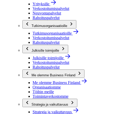
Yrityksille
Verkostoitumispalvelut
Neuvontapalvelut
Rahoituspalvelut
Tutkimusorganisaatioille
Tutkimusorganisaatioille
Verkostoitumispalvelut
Rahoituspalvelut
Julkisille toimijoille
Julkisille toimijoille
Verkostoitumispalvelut
Rahoituspalvelut
Me olemme Business Finland
Me olemme Business Finland
Organisaatiomme
Töihin meille
Toimintaverkostomme
Strategia ja vaikuttavuus
Strategia ja vaikuttavuus