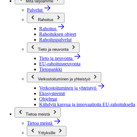
Mitä tarjoamme
Palvelut
Rahoitus
Rahoitus
Rahoituksen ohjeet
Rahoituspalvelut
Tieto ja neuvonta
Tieto ja neuvonta
EU-rahoitusneuvonta
Tietopankki
Verkostoituminen ja yhteistyö
Verkostoituminen ja yhteistyö
Ekosysteemit
Ohjelmat
Kiihdytä kasvua ja innovaatioita EU-rahoituksella
Tietoa meistä
Tietoa meistä
Yrityksille