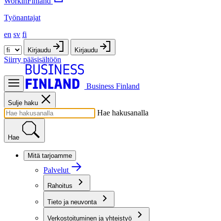
WorkinFinland
Työnantajat
en
sv
fi
Kirjaudu
Kirjaudu
Siirry pääsisältöön
Business Finland
Sulje haku
Hae hakusanalla
Hae
Mitä tarjoamme
Palvelut
Rahoitus
Tieto ja neuvonta
Verkostoituminen ja yhteistyö