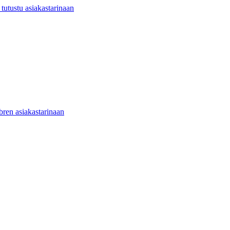
utustu asiakastarinaan
ibren asiakastarinaan