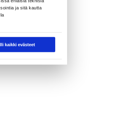
ssa erilaisia teknisiä
ointia ja sitä kautta
la
lli kaikki evästeet