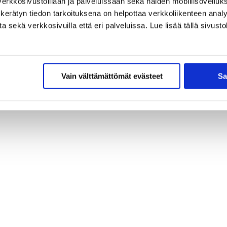
erkkosivustoillaan ja palveluissaan sekä näiden mobiilisovelluksi
kerätyn tiedon tarkoituksena on helpottaa verkkoliikenteen analys
sekä verkkosivuilla että eri palveluissa. Lue lisää tällä sivustol
Vain välttämättömät evästeet
Sa