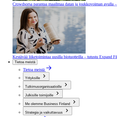
Crowdsorsa parantaa maailmaa datan ja joukkovoiman avulla – t
Kestävää liiketoimintaa uusilla biotuotteilla – tutustu Expand F
Tietoa meistä
Tietoa meistä
Yrityksille
Tutkimusorganisaatioille
Julkisille toimijoille
Me olemme Business Finland
Strategia ja vaikuttavuus