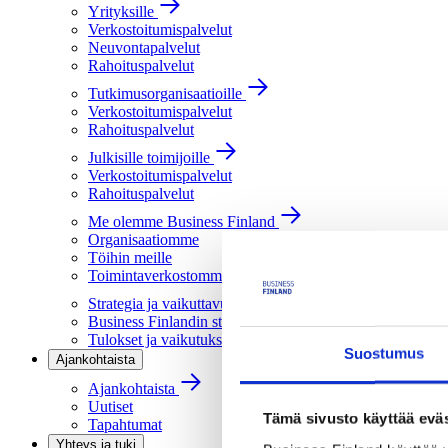
Yrityksille
Verkostoitumispalvelut
Neuvontapalvelut
Rahoituspalvelut
Tutkimusorganisaatioille
Verkostoitumispalvelut
Rahoituspalvelut
Julkisille toimijoille
Verkostoitumispalvelut
Rahoituspalvelut
Me olemme Business Finland
Organisaatiomme
Töihin meille
Toimintaverkostomme
Strategia ja vaikuttavuus
Business Finlandin strategia 2030
Tulokset ja vaikutukset
Suostumus
Ajankohtaista
Ajankohtaista
Uutiset
Tämä sivusto käyttää eväs
Tapahtumat
Yhteys ja tuki