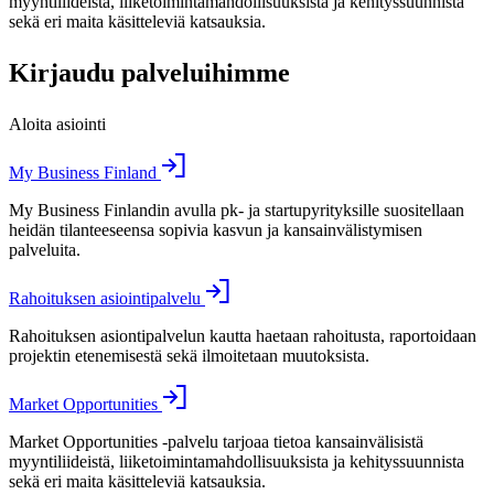
myyntiliideistä, liiketoimintamahdollisuuksista ja kehityssuunnista
sekä eri maita käsitteleviä katsauksia.
Kirjaudu palveluihimme
Aloita asiointi
My Business Finland
My Business Finlandin avulla pk- ja startupyrityksille suositellaan
heidän tilanteeseensa sopivia kasvun ja kansainvälistymisen
palveluita.
Rahoituksen asiointipalvelu
Rahoituksen asiontipalvelun kautta haetaan rahoitusta, raportoidaan
projektin etenemisestä sekä ilmoitetaan muutoksista.
Market Opportunities
Market Opportunities -palvelu tarjoaa tietoa kansainvälisistä
myyntiliideistä, liiketoimintamahdollisuuksista ja kehityssuunnista
sekä eri maita käsitteleviä katsauksia.