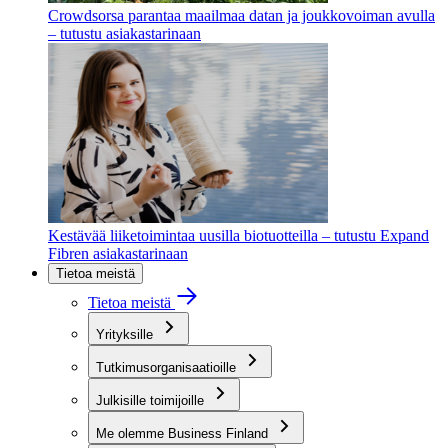
Crowdsorsa parantaa maailmaa datan ja joukkovoiman avulla
– tutustu asiakastarinaan
Kestävää liiketoimintaa uusilla biotuotteilla – tutustu Expand
Fibren asiakastarinaan
Tietoa meistä
Tietoa meistä
Yrityksille
Tutkimusorganisaatioille
Julkisille toimijoille
Me olemme Business Finland