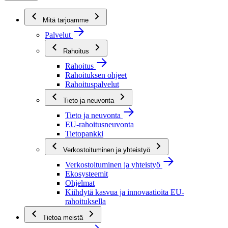
Mitä tarjoamme
Palvelut
Rahoitus
Rahoitus
Rahoituksen ohjeet
Rahoituspalvelut
Tieto ja neuvonta
Tieto ja neuvonta
EU-rahoitusneuvonta
Tietopankki
Verkostoituminen ja yhteistyö
Verkostoituminen ja yhteistyö
Ekosysteemit
Ohjelmat
Kiihdytä kasvua ja innovaatioita EU-
rahoituksella
Tietoa meistä