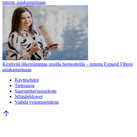
tutustu asiakastarinaan
Kestävää liiketoimintaa uusilla biotuotteilla – tutustu Expand Fibren
asiakastarinaan
Käyttöehdot
Tietosuoja
Saavutettavuusseloste
Whistleblower
Vaihda evästeasetuksia