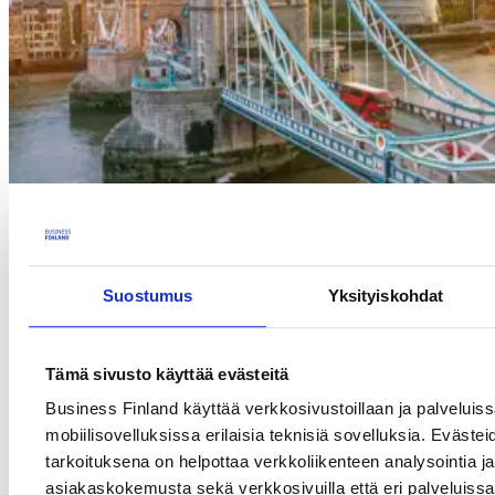
Tule kuulemaan Ison-Britannian korvattavuuskäytännöistä,
painopisteenä digitaaliset terveysratkaisut. Tämä webinaari esittelee
Ison-Britannian lähestymistavan digitaalisten terveysratkaisujen
Suostumus
Yksityiskohdat
korvattavuusjärjestelmään. Webinaari tarjoaa myös katsauksen
siihen, miten Ison-Britannian korvauskäytännöt eroavat muista
Euroopan markkinoista.
Tämä sivusto käyttää evästeitä
Tämä webinaari on varattu suomalaisille yrityksille.
Business Finland käyttää verkkosivustoillaan ja palveluis
Tarkemmat tiedot tapahtumasta ja yksityiskohtaisen aikataulun
mobiilisovelluksissa erilaisia teknisiä sovelluksia. Evästei
löydät
englanninkieliseltä tapahtumasivulta
.
tarkoituksena on helpottaa verkkoliikenteen analysointia ja
asiakaskokemusta sekä verkkosivuilla että eri palveluissa. 