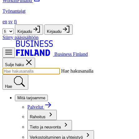
WorkinFinland
Työnantajat
en
sv
fi
Kirjaudu
Kirjaudu
Siirry pääsisältöön
Business Finland
Sulje haku
Hae hakusanalla
Hae
Mitä tarjoamme
Palvelut
Rahoitus
Tieto ja neuvonta
Verkostoituminen ja yhteistyö