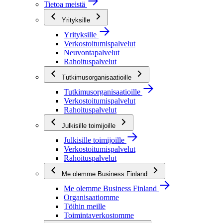
Tietoa meistä
Yrityksille
Yrityksille
Verkostoitumispalvelut
Neuvontapalvelut
Rahoituspalvelut
Tutkimusorganisaatioille
Tutkimusorganisaatioille
Verkostoitumispalvelut
Rahoituspalvelut
Julkisille toimijoille
Julkisille toimijoille
Verkostoitumispalvelut
Rahoituspalvelut
Me olemme Business Finland
Me olemme Business Finland
Organisaatiomme
Töihin meille
Toimintaverkostomme