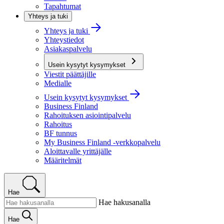
Tapahtumat
Yhteys ja tuki
Yhteys ja tuki
Yhteystiedot
Asiakaspalvelu
Usein kysytyt kysymykset
Viestit päättäjille
Medialle
Usein kysytyt kysymykset
Business Finland
Rahoituksen asiointipalvelu
Rahoitus
BF tunnus
My Business Finland -verkkopalvelu
Aloittavalle yrittäjälle
Määritelmät
Hae
Hae hakusanalla
Hae