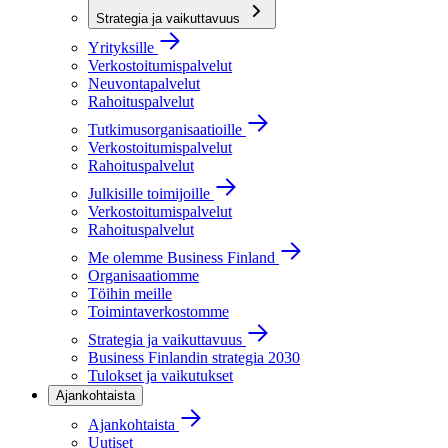
Strategia ja vaikuttavuus
Yrityksille
Verkostoitumispalvelut
Neuvontapalvelut
Rahoituspalvelut
Tutkimusorganisaatioille
Verkostoitumispalvelut
Rahoituspalvelut
Julkisille toimijoille
Verkostoitumispalvelut
Rahoituspalvelut
Me olemme Business Finland
Organisaatiomme
Töihin meille
Toimintaverkostomme
Strategia ja vaikuttavuus
Business Finlandin strategia 2030
Tulokset ja vaikutukset
Ajankohtaista
Ajankohtaista
Uutiset