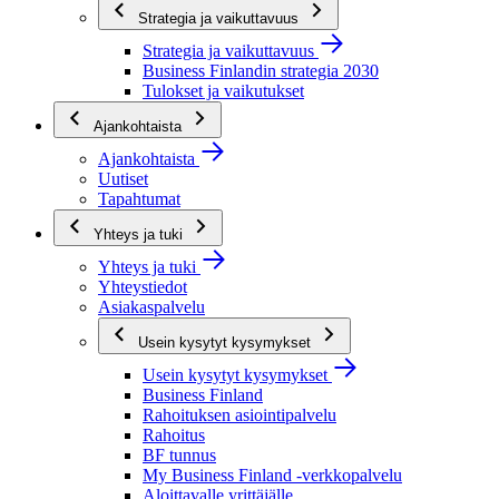
Strategia ja vaikuttavuus
Strategia ja vaikuttavuus
Business Finlandin strategia 2030
Tulokset ja vaikutukset
Ajankohtaista
Ajankohtaista
Uutiset
Tapahtumat
Yhteys ja tuki
Yhteys ja tuki
Yhteystiedot
Asiakaspalvelu
Usein kysytyt kysymykset
Usein kysytyt kysymykset
Business Finland
Rahoituksen asiointipalvelu
Rahoitus
BF tunnus
My Business Finland -verkkopalvelu
Aloittavalle yrittäjälle