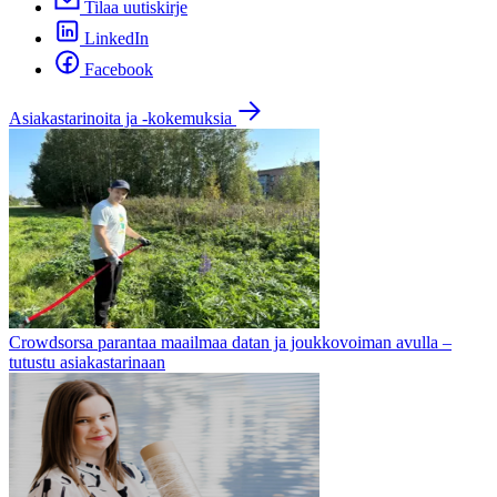
Tilaa uutiskirje
LinkedIn
Facebook
Asiakastarinoita ja -kokemuksia
Crowdsorsa parantaa maailmaa datan ja joukkovoiman avulla –
tutustu asiakastarinaan