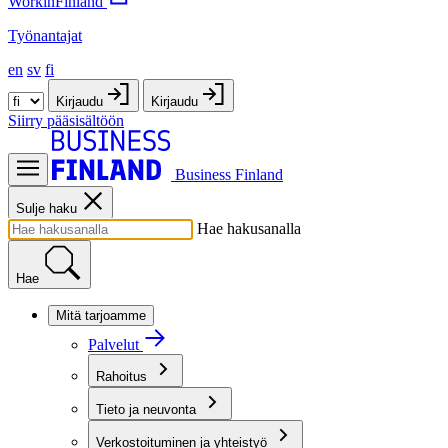
WorkinFinland
Työnantajat
en
sv
fi
Kirjaudu
Kirjaudu
Siirry pääsisältöön
Business Finland
Sulje haku
Hae hakusanalla
Hae
Mitä tarjoamme
Palvelut
Rahoitus
Tieto ja neuvonta
Verkostoituminen ja yhteistyö