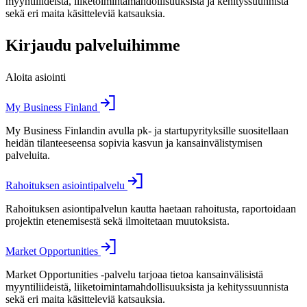
myyntiliideistä, liiketoimintamahdollisuuksista ja kehityssuunnista
sekä eri maita käsitteleviä katsauksia.
Kirjaudu palveluihimme
Aloita asiointi
My Business Finland
My Business Finlandin avulla pk- ja startupyrityksille suositellaan
heidän tilanteeseensa sopivia kasvun ja kansainvälistymisen
palveluita.
Rahoituksen asiointipalvelu
Rahoituksen asiontipalvelun kautta haetaan rahoitusta, raportoidaan
projektin etenemisestä sekä ilmoitetaan muutoksista.
Market Opportunities
Market Opportunities -palvelu tarjoaa tietoa kansainvälisistä
myyntiliideistä, liiketoimintamahdollisuuksista ja kehityssuunnista
sekä eri maita käsitteleviä katsauksia.