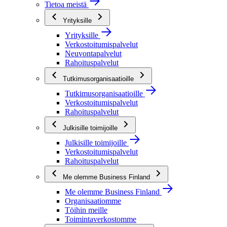
Tietoa meistä
Yrityksille
Yrityksille
Verkostoitumispalvelut
Neuvontapalvelut
Rahoituspalvelut
Tutkimusorganisaatioille
Tutkimusorganisaatioille
Verkostoitumispalvelut
Rahoituspalvelut
Julkisille toimijoille
Julkisille toimijoille
Verkostoitumispalvelut
Rahoituspalvelut
Me olemme Business Finland
Me olemme Business Finland
Organisaatiomme
Töihin meille
Toimintaverkostomme