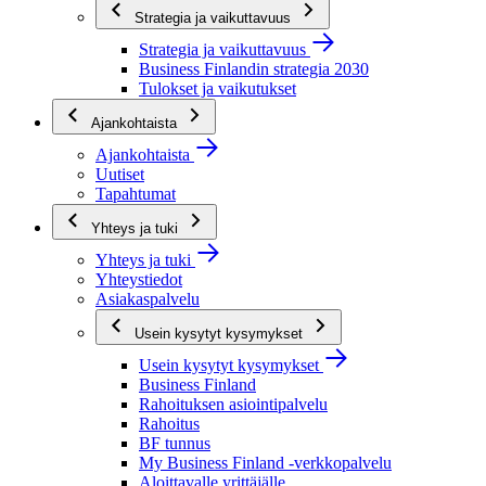
Strategia ja vaikuttavuus
Strategia ja vaikuttavuus
Business Finlandin strategia 2030
Tulokset ja vaikutukset
Ajankohtaista
Ajankohtaista
Uutiset
Tapahtumat
Yhteys ja tuki
Yhteys ja tuki
Yhteystiedot
Asiakaspalvelu
Usein kysytyt kysymykset
Usein kysytyt kysymykset
Business Finland
Rahoituksen asiointipalvelu
Rahoitus
BF tunnus
My Business Finland -verkkopalvelu
Aloittavalle yrittäjälle