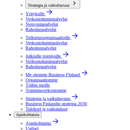
Strategia ja vaikuttavuus
Yrityksille
Verkostoitumispalvelut
Neuvontapalvelut
Rahoituspalvelut
Tutkimusorganisaatioille
Verkostoitumispalvelut
Rahoituspalvelut
Julkisille toimijoille
Verkostoitumispalvelut
Rahoituspalvelut
Me olemme Business Finland
Organisaatiomme
Töihin meille
Toimintaverkostomme
Strategia ja vaikuttavuus
Business Finlandin strategia 2030
Tulokset ja vaikutukset
Ajankohtaista
Ajankohtaista
Uutiset