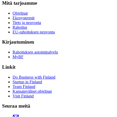
Mitä tarjoamme
Ohjelmat
Ekosysteemit
Tieto ja neuvonta
Rahoitus
EU-rahoituksen neuvonta
Kirjautuminen
Rahoituksen asiointipalvelu
MyBF
Linkit
Do Business with Finland
Startup in Finland
Team Finland
Kansainväliset ohjelmat
Visit Finland
Seuraa meitä