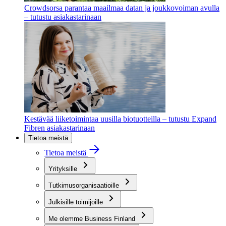
Crowdsorsa parantaa maailmaa datan ja joukkovoiman avulla
– tutustu asiakastarinaan
Kestävää liiketoimintaa uusilla biotuotteilla – tutustu Expand
Fibren asiakastarinaan
Tietoa meistä
Tietoa meistä
Yrityksille
Tutkimusorganisaatioille
Julkisille toimijoille
Me olemme Business Finland