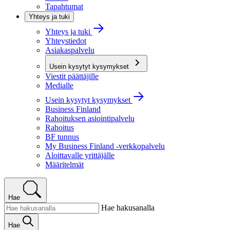
Tapahtumat
Yhteys ja tuki
Yhteys ja tuki
Yhteystiedot
Asiakaspalvelu
Usein kysytyt kysymykset
Viestit päättäjille
Medialle
Usein kysytyt kysymykset
Business Finland
Rahoituksen asiointipalvelu
Rahoitus
BF tunnus
My Business Finland -verkkopalvelu
Aloittavalle yrittäjälle
Määritelmät
Hae
Hae hakusanalla
Hae