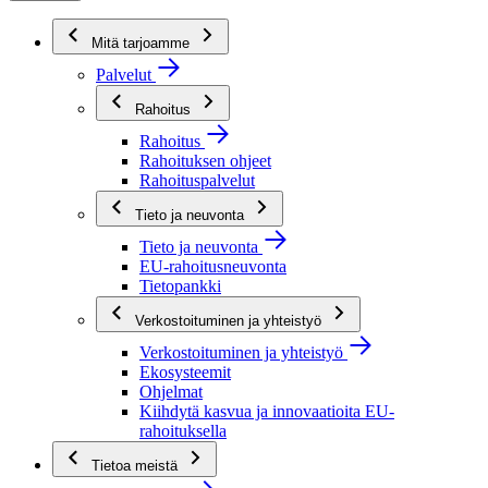
Mitä tarjoamme
Palvelut
Rahoitus
Rahoitus
Rahoituksen ohjeet
Rahoituspalvelut
Tieto ja neuvonta
Tieto ja neuvonta
EU-rahoitusneuvonta
Tietopankki
Verkostoituminen ja yhteistyö
Verkostoituminen ja yhteistyö
Ekosysteemit
Ohjelmat
Kiihdytä kasvua ja innovaatioita EU-
rahoituksella
Tietoa meistä