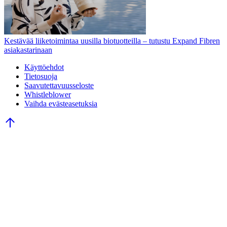
Kestävää liiketoimintaa uusilla biotuotteilla – tutustu Expand Fibren
asiakastarinaan
Käyttöehdot
Tietosuoja
Saavutettavuusseloste
Whistleblower
Vaihda evästeasetuksia