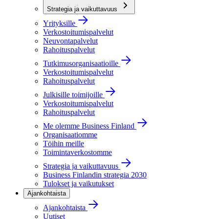
Strategia ja vaikuttavuus
Yrityksille
Verkostoitumispalvelut
Neuvontapalvelut
Rahoituspalvelut
Tutkimusorganisaatioille
Verkostoitumispalvelut
Rahoituspalvelut
Julkisille toimijoille
Verkostoitumispalvelut
Rahoituspalvelut
Me olemme Business Finland
Organisaatiomme
Töihin meille
Toimintaverkostomme
Strategia ja vaikuttavuus
Business Finlandin strategia 2030
Tulokset ja vaikutukset
Ajankohtaista
Ajankohtaista
Uutiset