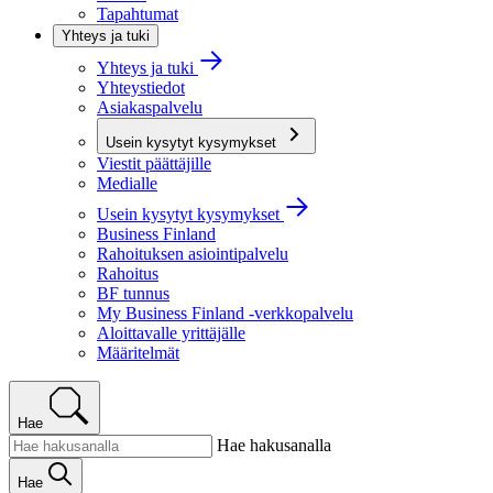
Tapahtumat
Yhteys ja tuki
Yhteys ja tuki
Yhteystiedot
Asiakaspalvelu
Usein kysytyt kysymykset
Viestit päättäjille
Medialle
Usein kysytyt kysymykset
Business Finland
Rahoituksen asiointipalvelu
Rahoitus
BF tunnus
My Business Finland -verkkopalvelu
Aloittavalle yrittäjälle
Määritelmät
Hae
Hae hakusanalla
Hae