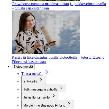
Crowdsorsa parantaa maailmaa datan ja joukkovoiman avulla
– tutustu asiakastarinaan
Kestävää liiketoimintaa uusilla biotuotteilla – tutustu Expand
Fibren asiakastarinaan
Tietoa meistä
Tietoa meistä
Yrityksille
Tutkimusorganisaatioille
Julkisille toimijoille
Me olemme Business Finland