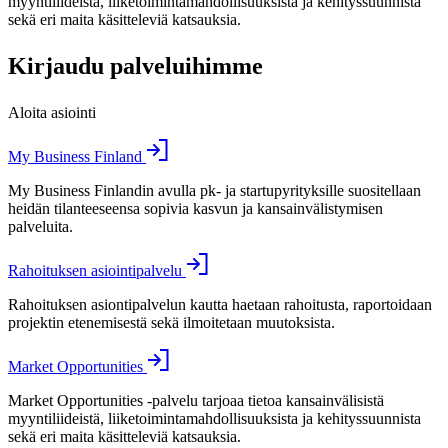
myyntiliideistä, liiketoimintamahdollisuuksista ja kehityssuunnista
sekä eri maita käsitteleviä katsauksia.
Kirjaudu palveluihimme
Aloita asiointi
My Business Finland
My Business Finlandin avulla pk- ja startupyrityksille suositellaan
heidän tilanteeseensa sopivia kasvun ja kansainvälistymisen
palveluita.
Rahoituksen asiointipalvelu
Rahoituksen asiontipalvelun kautta haetaan rahoitusta, raportoidaan
projektin etenemisestä sekä ilmoitetaan muutoksista.
Market Opportunities
Market Opportunities -palvelu tarjoaa tietoa kansainvälisistä
myyntiliideistä, liiketoimintamahdollisuuksista ja kehityssuunnista
sekä eri maita käsitteleviä katsauksia.