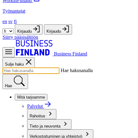
WorkinFinland
Työnantajat
en
sv
fi
Kirjaudu
Kirjaudu
Siirry pääsisältöön
Business Finland
Sulje haku
Hae hakusanalla
Hae
Mitä tarjoamme
Palvelut
Rahoitus
Tieto ja neuvonta
Verkostoituminen ja yhteistyö