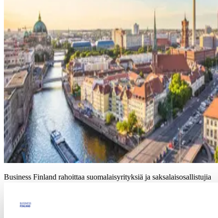
Business Finland rahoittaa suomalaisyrityksiä ja saksalaisosallistujia
rahoitetaan
ZIM-ohjelmasta
(Zentrale Innovationsprogramm
Mittelstand)
Business Finlandin ja saksalaisen ZIM-ohjelman yhteishaun