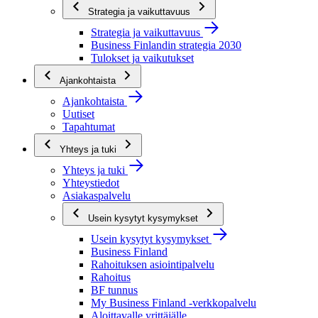
Strategia ja vaikuttavuus
Strategia ja vaikuttavuus
Business Finlandin strategia 2030
Tulokset ja vaikutukset
Ajankohtaista
Ajankohtaista
Uutiset
Tapahtumat
Yhteys ja tuki
Yhteys ja tuki
Yhteystiedot
Asiakaspalvelu
Usein kysytyt kysymykset
Usein kysytyt kysymykset
Business Finland
Rahoituksen asiointipalvelu
Rahoitus
BF tunnus
My Business Finland -verkkopalvelu
Aloittavalle yrittäjälle