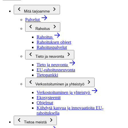
Mitä tarjoamme
Palvelut
Rahoitus
Rahoitus
Rahoituksen ohjeet
Rahoituspalvelut
Tieto ja neuvonta
Tieto ja neuvonta
EU-rahoitusneuvonta
Tietopankki
Verkostoituminen ja yhteistyö
Verkostoituminen ja yhteistyö
Ekosysteemit
Ohjelmat
Kiihdytä kasvua ja innovaatioita EU-
rahoituksella
Tietoa meistä