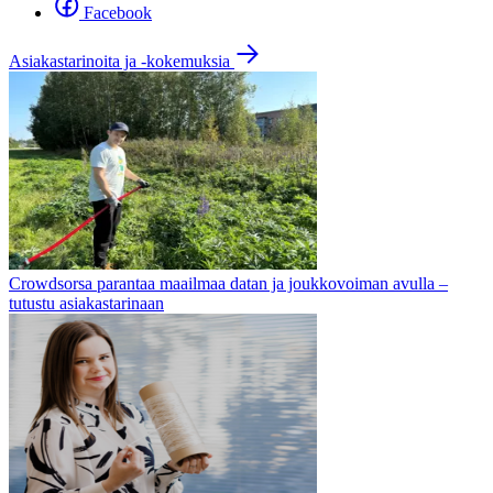
Facebook
Asiakastarinoita ja -kokemuksia
Crowdsorsa parantaa maailmaa datan ja joukkovoiman avulla –
tutustu asiakastarinaan