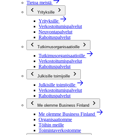
Tietoa meistä
Yrityksille
Yrityksille
Verkostoitumispalvelut
Neuvontapalvelut
Rahoituspalvelut
Tutkimusorganisaatioille
Tutkimusorganisaatioille
Verkostoitumispalvelut
Rahoituspalvelut
Julkisille toimijoille
Julkisille toimijoille
Verkostoitumispalvelut
Rahoituspalvelut
Me olemme Business Finland
Me olemme Business Finland
Organisaatiomme
Töihin meille
Toimintaverkostomme