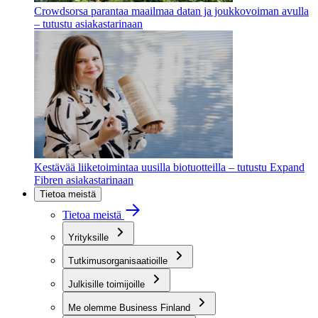
Crowdsorsa parantaa maailmaa datan ja joukkovoiman avulla
– tutustu asiakastarinaan
Kestävää liiketoimintaa uusilla biotuotteilla – tutustu Expand
Fibren asiakastarinaan
Tietoa meistä
Tietoa meistä
Yrityksille
Tutkimusorganisaatioille
Julkisille toimijoille
Me olemme Business Finland