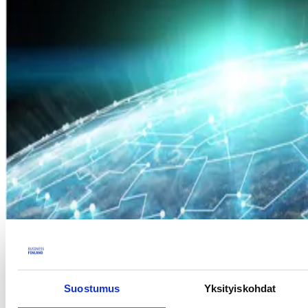
Business Finlandin Data Economy -ohjelma kutsuu sinut mukaan
verkostoitumaan muiden yritysten ja sijoittajien kanssa ja löytämään
uusia liiketoimintainnovaatioita kaukokartoitusdatasta!
Suostumus
Yksityiskohdat