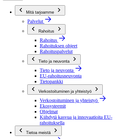
Mitä tarjoamme
Palvelut
Rahoitus
Rahoitus
Rahoituksen ohjeet
Rahoituspalvelut
Tieto ja neuvonta
Tieto ja neuvonta
EU-rahoitusneuvonta
Tietopankki
Verkostoituminen ja yhteistyö
Verkostoituminen ja yhteistyö
Ekosysteemit
Ohjelmat
Kiihdytä kasvua ja innovaatioita EU-
rahoituksella
Tietoa meistä