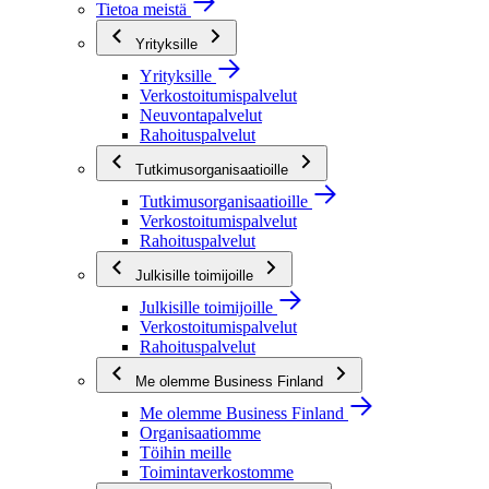
Tietoa meistä
Yrityksille
Yrityksille
Verkostoitumispalvelut
Neuvontapalvelut
Rahoituspalvelut
Tutkimusorganisaatioille
Tutkimusorganisaatioille
Verkostoitumispalvelut
Rahoituspalvelut
Julkisille toimijoille
Julkisille toimijoille
Verkostoitumispalvelut
Rahoituspalvelut
Me olemme Business Finland
Me olemme Business Finland
Organisaatiomme
Töihin meille
Toimintaverkostomme