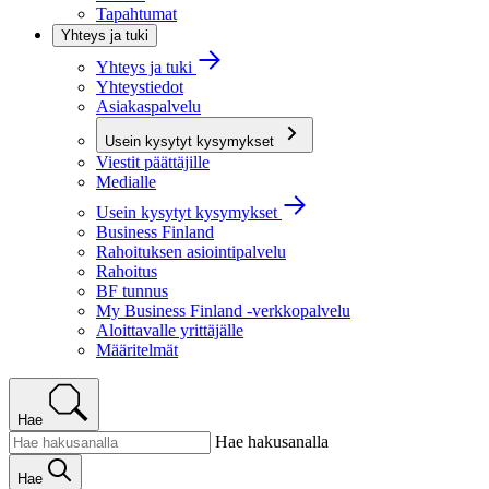
Tapahtumat
Yhteys ja tuki
Yhteys ja tuki
Yhteystiedot
Asiakaspalvelu
Usein kysytyt kysymykset
Viestit päättäjille
Medialle
Usein kysytyt kysymykset
Business Finland
Rahoituksen asiointipalvelu
Rahoitus
BF tunnus
My Business Finland -verkkopalvelu
Aloittavalle yrittäjälle
Määritelmät
Hae
Hae hakusanalla
Hae