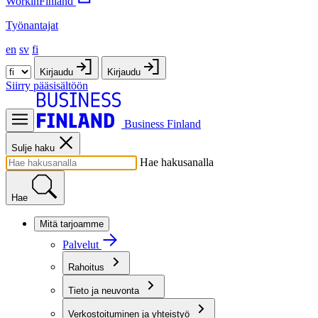
WorkinFinland
Työnantajat
en
sv
fi
Kirjaudu
Kirjaudu
Siirry pääsisältöön
Business Finland
Sulje haku
Hae hakusanalla
Hae
Mitä tarjoamme
Palvelut
Rahoitus
Tieto ja neuvonta
Verkostoituminen ja yhteistyö