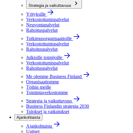
Strategia ja vaikuttavuus
Yrityksille
Verkostoitumispalvelut
Neuvontapalvelut
Rahoituspalvelut
Tutkimusorganisaatioille
Verkostoitumispalvelut
Rahoituspalvelut
Julkisille toimijoille
Verkostoitumispalvelut
Rahoituspalvelut
Me olemme Business Finland
Organisaatiomme
Töihin meille
Toimintaverkostomme
Strategia ja vaikuttavuus
Business Finlandin strategia 2030
Tulokset ja vaikutukset
Ajankohtaista
Ajankohtaista
Uutiset