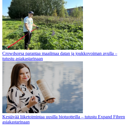
Crowdsorsa parantaa maailmaa datan ja joukkovoiman avulla –
tutustu asiakastarinaan
Kestävää liiketoimintaa uusilla biotuotteilla – tutustu Expand Fibren
asiakastarinaan