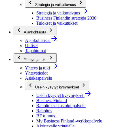
Strategia ja vaikuttavuus
Strategia ja vaikuttavuus
Business Finlandin strategia 2030
Tulokset ja vaikutukset
Ajankohtaista
Ajankohtaista
Uutiset
Tapahtumat
Yhteys ja tuki
Yhteys ja tuki
Yhteystiedot
Asiakaspalvelu
Usein kysytyt kysymykset
Usein kysytyt kysymykset
Business Finland
Rahoituksen asiointipalvelu
Rahoitus
BF tunnus
My Business Finland -verkkopalvelu
Aloittavalle yrittäjälle