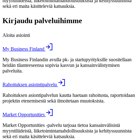
myyntiliideistä, liiketoimintamahdollisuuksista ja kehityssuunnista
sekä eri maita käsitteleviä katsauksia.
Kirjaudu palveluihimme
Aloita asiointi
My Business Finland
My Business Finlandin avulla pk- ja startupyrityksille suositellaan
heidän tilanteeseensa sopivia kasvun ja kansainvälistymisen
palveluita.
Rahoituksen asiointipalvelu
Rahoituksen asiontipalvelun kautta haetaan rahoitusta, raportoidaan
projektin etenemisestä sekä ilmoitetaan muutoksista.
Market Opportunities
Market Opportunities -palvelu tarjoaa tietoa kansainvälisistä
myyntiliideistä, liiketoimintamahdollisuuksista ja kehityssuunnista
sekä eri maita käsitteleviä katsauksia.