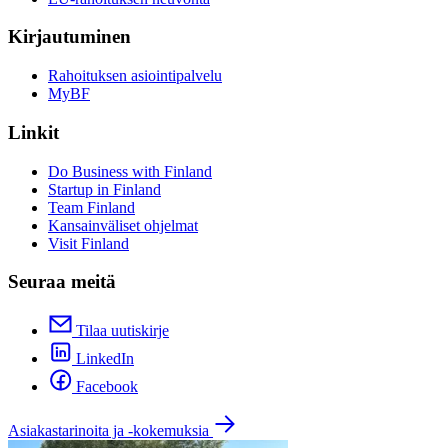
Kirjautuminen
Rahoituksen asiointipalvelu
MyBF
Linkit
Do Business with Finland
Startup in Finland
Team Finland
Kansainväliset ohjelmat
Visit Finland
Seuraa meitä
Tilaa uutiskirje
LinkedIn
Facebook
Asiakastarinoita ja -kokemuksia