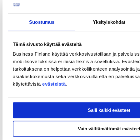
Suostumus
Yksityiskohdat
Tämä sivusto käyttää evästeitä
Tuulivoimateollisuuden kiertotalousmurros edellyttää tiivistä
Business Finland käyttää verkkosivustoillaan ja palveluis
yhteistyötä teollisuuden, päättäjien ja tutkimuslaitosten välillä.
mobiilisovelluksissa erilaisia teknisiä sovelluksia. Evästei
Lue lisää tapahtuman englanninkieliseltä sivulta
tarkoituksena on helpottaa verkkoliikenteen analysointia ja
asiakaskokemusta sekä verkkosivuilla että eri palveluissa. 
käytettävistä
evästeistä
.
Salli kaikki evästeet
Yhteystiedot
Kirjaamo
Vain välttämättömät evästee
Laskutustiedot