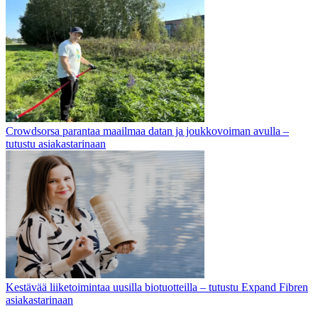
Crowdsorsa parantaa maailmaa datan ja joukkovoiman avulla –
tutustu asiakastarinaan
Kestävää liiketoimintaa uusilla biotuotteilla – tutustu Expand Fibren
asiakastarinaan