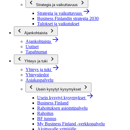
Strategia ja vaikuttavuus
Strategia ja vaikuttavuus
Business Finlandin strategia 2030
Tulokset ja vaikutukset
Ajankohtaista
Ajankohtaista
Uutiset
Tapahtumat
Yhteys ja tuki
Yhteys ja tuki
Yhteystiedot
Asiakaspalvelu
Usein kysytyt kysymykset
Usein kysytyt kysymykset
Business Finland
Rahoituksen asiointipalvelu
Rahoitus
BF tunnus
My Business Finland -verkkopalvelu
Aloittavalle yrittäjälle