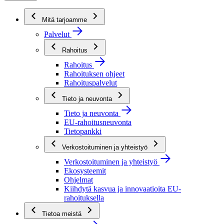
Mitä tarjoamme
Palvelut
Rahoitus
Rahoitus
Rahoituksen ohjeet
Rahoituspalvelut
Tieto ja neuvonta
Tieto ja neuvonta
EU-rahoitusneuvonta
Tietopankki
Verkostoituminen ja yhteistyö
Verkostoituminen ja yhteistyö
Ekosysteemit
Ohjelmat
Kiihdytä kasvua ja innovaatioita EU-
rahoituksella
Tietoa meistä