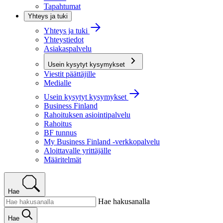
Tapahtumat
Yhteys ja tuki
Yhteys ja tuki
Yhteystiedot
Asiakaspalvelu
Usein kysytyt kysymykset
Viestit päättäjille
Medialle
Usein kysytyt kysymykset
Business Finland
Rahoituksen asiointipalvelu
Rahoitus
BF tunnus
My Business Finland -verkkopalvelu
Aloittavalle yrittäjälle
Määritelmät
Hae
Hae hakusanalla
Hae