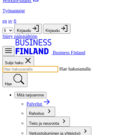
WorkinFinland
Työnantajat
en
sv
fi
Kirjaudu
Kirjaudu
Siirry pääsisältöön
Business Finland
Sulje haku
Hae hakusanalla
Hae
Mitä tarjoamme
Palvelut
Rahoitus
Tieto ja neuvonta
Verkostoituminen ja yhteistyö