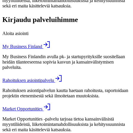
myyntiliideistä, liiketoimintamahdollisuuksista ja kehityssuunnista
sekä eri maita käsitteleviä katsauksia.
Kirjaudu palveluihimme
Aloita asiointi
My Business Finland
My Business Finlandin avulla pk- ja startupyrityksille suositellaan
heidän tilanteeseensa sopivia kasvun ja kansainvälistymisen
palveluita.
Rahoituksen asiointipalvelu
Rahoituksen asiontipalvelun kautta haetaan rahoitusta, raportoidaan
projektin etenemisestä sekä ilmoitetaan muutoksista.
Market Opportunities
Market Opportunities -palvelu tarjoaa tietoa kansainvälisistä
myyntiliideistä, liiketoimintamahdollisuuksista ja kehityssuunnista
sekä eri maita käsitteleviä katsauksia.