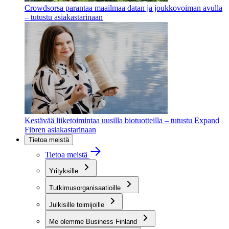
Crowdsorsa parantaa maailmaa datan ja joukkovoiman avulla
– tutustu asiakastarinaan
Kestävää liiketoimintaa uusilla biotuotteilla – tutustu Expand
Fibren asiakastarinaan
Tietoa meistä
Tietoa meistä
Yrityksille
Tutkimusorganisaatioille
Julkisille toimijoille
Me olemme Business Finland