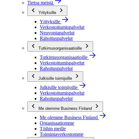
Tietoa meistä
Yrityksille
Yrityksille
Verkostoitumispalvelut
Neuvontapalvelut
Rahoituspalvelut
Tutkimusorganisaatioille
Tutkimusorganisaatioille
Verkostoitumispalvelut
Rahoituspalvelut
Julkisille toimijoille
Julkisille toimijoille
Verkostoitumispalvelut
Rahoituspalvelut
Me olemme Business Finland
Me olemme Business Finland
Organisaatiomme
Töihin meille
Toimintaverkostomme