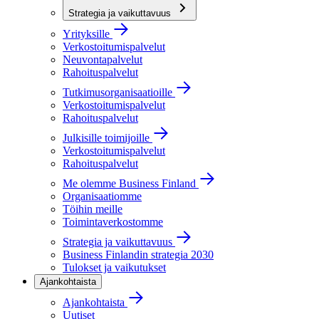
Strategia ja vaikuttavuus
Yrityksille
Verkostoitumispalvelut
Neuvontapalvelut
Rahoituspalvelut
Tutkimusorganisaatioille
Verkostoitumispalvelut
Rahoituspalvelut
Julkisille toimijoille
Verkostoitumispalvelut
Rahoituspalvelut
Me olemme Business Finland
Organisaatiomme
Töihin meille
Toimintaverkostomme
Strategia ja vaikuttavuus
Business Finlandin strategia 2030
Tulokset ja vaikutukset
Ajankohtaista
Ajankohtaista
Uutiset