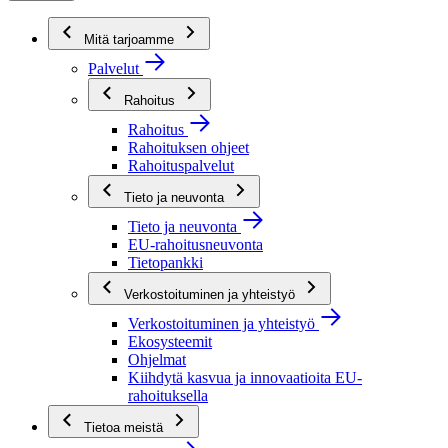
Mitä tarjoamme
Palvelut
Rahoitus
Rahoitus
Rahoituksen ohjeet
Rahoituspalvelut
Tieto ja neuvonta
Tieto ja neuvonta
EU-rahoitusneuvonta
Tietopankki
Verkostoituminen ja yhteistyö
Verkostoituminen ja yhteistyö
Ekosysteemit
Ohjelmat
Kiihdytä kasvua ja innovaatioita EU-
rahoituksella
Tietoa meistä