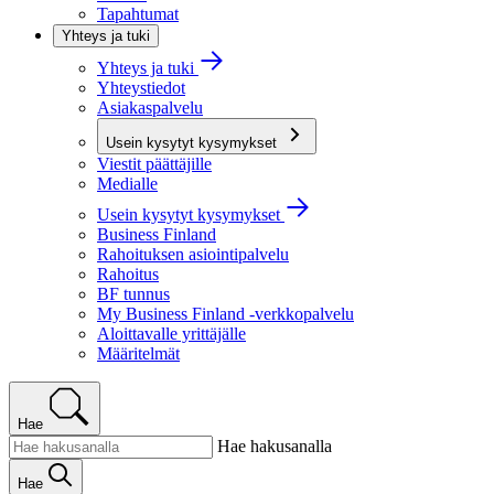
Tapahtumat
Yhteys ja tuki
Yhteys ja tuki
Yhteystiedot
Asiakaspalvelu
Usein kysytyt kysymykset
Viestit päättäjille
Medialle
Usein kysytyt kysymykset
Business Finland
Rahoituksen asiointipalvelu
Rahoitus
BF tunnus
My Business Finland -verkkopalvelu
Aloittavalle yrittäjälle
Määritelmät
Hae
Hae hakusanalla
Hae