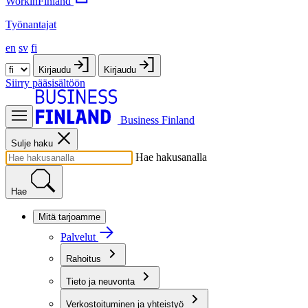
WorkinFinland
Työnantajat
en
sv
fi
Kirjaudu
Kirjaudu
Siirry pääsisältöön
Business Finland
Sulje haku
Hae hakusanalla
Hae
Mitä tarjoamme
Palvelut
Rahoitus
Tieto ja neuvonta
Verkostoituminen ja yhteistyö