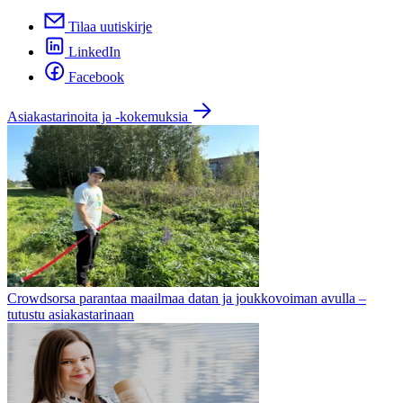
Tilaa uutiskirje
LinkedIn
Facebook
Asiakastarinoita ja -kokemuksia
Crowdsorsa parantaa maailmaa datan ja joukkovoiman avulla –
tutustu asiakastarinaan