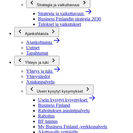
Strategia ja vaikuttavuus
Strategia ja vaikuttavuus
Business Finlandin strategia 2030
Tulokset ja vaikutukset
Ajankohtaista
Ajankohtaista
Uutiset
Tapahtumat
Yhteys ja tuki
Yhteys ja tuki
Yhteystiedot
Asiakaspalvelu
Usein kysytyt kysymykset
Usein kysytyt kysymykset
Business Finland
Rahoituksen asiointipalvelu
Rahoitus
BF tunnus
My Business Finland -verkkopalvelu
Aloittavalle yrittäjälle