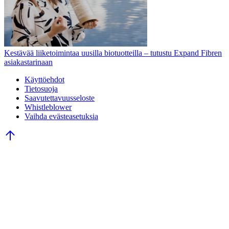
Kestävää liiketoimintaa uusilla biotuotteilla – tutustu Expand Fibren
asiakastarinaan
Käyttöehdot
Tietosuoja
Saavutettavuusseloste
Whistleblower
Vaihda evästeasetuksia