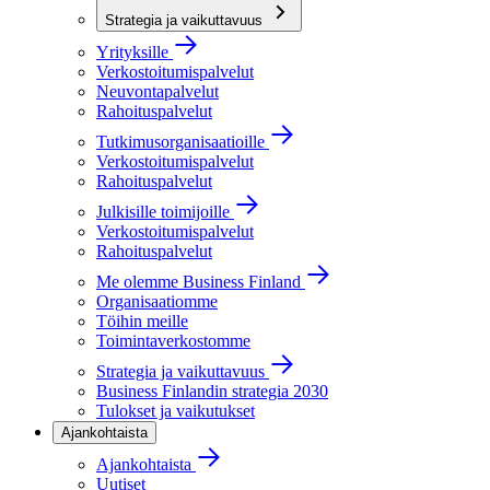
Strategia ja vaikuttavuus
Yrityksille
Verkostoitumispalvelut
Neuvontapalvelut
Rahoituspalvelut
Tutkimusorganisaatioille
Verkostoitumispalvelut
Rahoituspalvelut
Julkisille toimijoille
Verkostoitumispalvelut
Rahoituspalvelut
Me olemme Business Finland
Organisaatiomme
Töihin meille
Toimintaverkostomme
Strategia ja vaikuttavuus
Business Finlandin strategia 2030
Tulokset ja vaikutukset
Ajankohtaista
Ajankohtaista
Uutiset