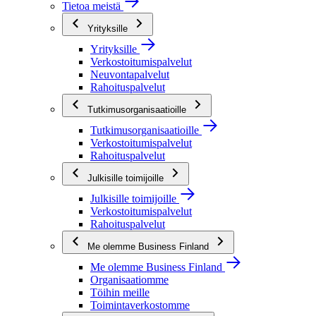
Tietoa meistä
Yrityksille
Yrityksille
Verkostoitumispalvelut
Neuvontapalvelut
Rahoituspalvelut
Tutkimusorganisaatioille
Tutkimusorganisaatioille
Verkostoitumispalvelut
Rahoituspalvelut
Julkisille toimijoille
Julkisille toimijoille
Verkostoitumispalvelut
Rahoituspalvelut
Me olemme Business Finland
Me olemme Business Finland
Organisaatiomme
Töihin meille
Toimintaverkostomme