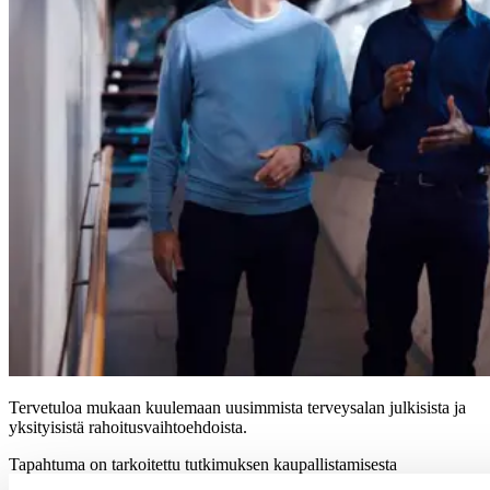
Tervetuloa mukaan kuulemaan uusimmista terveysalan julkisista ja
yksityisistä rahoitusvaihtoehdoista.
Tapahtuma on tarkoitettu tutkimuksen kaupallistamisesta
kiinnostuneille tutkijoille, korkeakoulujen innovaatiopalveluiden