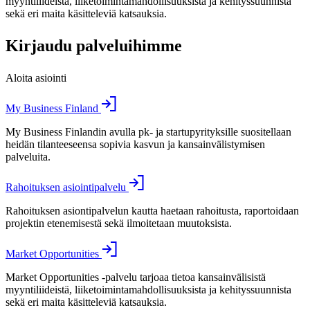
myyntiliideistä, liiketoimintamahdollisuuksista ja kehityssuunnista
sekä eri maita käsitteleviä katsauksia.
Kirjaudu palveluihimme
Aloita asiointi
My Business Finland
My Business Finlandin avulla pk- ja startupyrityksille suositellaan
heidän tilanteeseensa sopivia kasvun ja kansainvälistymisen
palveluita.
Rahoituksen asiointipalvelu
Rahoituksen asiontipalvelun kautta haetaan rahoitusta, raportoidaan
projektin etenemisestä sekä ilmoitetaan muutoksista.
Market Opportunities
Market Opportunities -palvelu tarjoaa tietoa kansainvälisistä
myyntiliideistä, liiketoimintamahdollisuuksista ja kehityssuunnista
sekä eri maita käsitteleviä katsauksia.