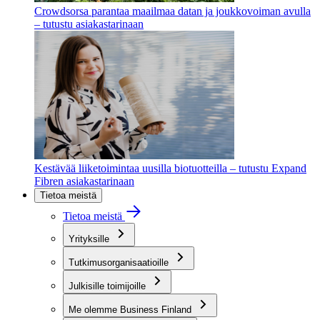
Crowdsorsa parantaa maailmaa datan ja joukkovoiman avulla
– tutustu asiakastarinaan
Kestävää liiketoimintaa uusilla biotuotteilla – tutustu Expand
Fibren asiakastarinaan
Tietoa meistä
Tietoa meistä
Yrityksille
Tutkimusorganisaatioille
Julkisille toimijoille
Me olemme Business Finland