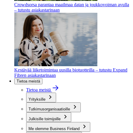
Crowdsorsa parantaa maailmaa datan ja joukkovoiman avulla
– tutustu asiakastarinaan
Kestävää liiketoimintaa uusilla biotuotteilla – tutustu Expand
Fibren asiakastarinaan
Tietoa meistä
Tietoa meistä
Yrityksille
Tutkimusorganisaatioille
Julkisille toimijoille
Me olemme Business Finland