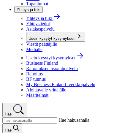
Tapahtumat
Yhteys ja tuki
Yhteys ja tuki
Yhteystiedot
Asiakaspalvelu
Usein kysytyt kysymykset
Viestit päättäjille
Medialle
Usein kysytyt kysymykset
Business Finland
Rahoituksen asiointipalvelu
Rahoitus
BF tunnus
My Business Finland -verkkopalvelu
Aloittavalle yrittäjälle
Määritelmät
Hae
Hae hakusanalla
Hae