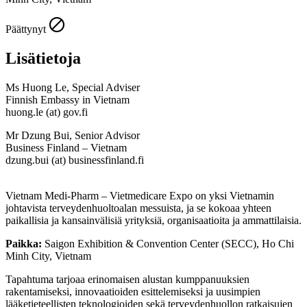
Päättynyt
Lisätietoja
Ms Huong Le, Special Adviser
Finnish Embassy in Vietnam
huong.le (at) gov.fi
Mr Dzung Bui, Senior Advisor
Business Finland – Vietnam
dzung.bui (at) businessfinland.fi
Vietnam Medi-Pharm – Vietmedicare Expo on yksi Vietnamin
johtavista terveydenhuoltoalan messuista, ja se kokoaa yhteen
paikallisia ja kansainvälisiä yrityksiä, organisaatioita ja ammattilaisia.
Paikka:
Saigon Exhibition & Convention Center (SECC), Ho Chi
Minh City, Vietnam
Tapahtuma tarjoaa erinomaisen alustan kumppanuuksien
rakentamiseksi, innovaatioiden esittelemiseksi ja uusimpien
lääketieteellisten teknologioiden sekä terveydenhuollon ratkaisujen