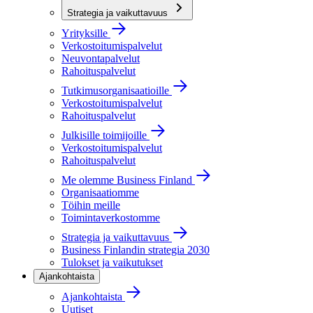
Strategia ja vaikuttavuus
Yrityksille
Verkostoitumispalvelut
Neuvontapalvelut
Rahoituspalvelut
Tutkimusorganisaatioille
Verkostoitumispalvelut
Rahoituspalvelut
Julkisille toimijoille
Verkostoitumispalvelut
Rahoituspalvelut
Me olemme Business Finland
Organisaatiomme
Töihin meille
Toimintaverkostomme
Strategia ja vaikuttavuus
Business Finlandin strategia 2030
Tulokset ja vaikutukset
Ajankohtaista
Ajankohtaista
Uutiset