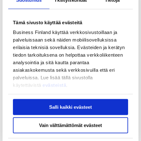
Strategia ja vaikuttavuus
Strategia ja vaikuttavuus
Business Finlandin strategia 2030
Tämä sivusto käyttää evästeitä
Tulokset ja vaikutukset
Business Finland käyttää verkkosivustoillaan ja
Ajankohtaista
palveluissaan sekä näiden mobiilisovelluksissa
Ajankohtaista
erilaisia teknisiä sovelluksia. Evästeiden ja kerätyn
Uutiset
tiedon tarkoituksena on helpottaa verkkoliikenteen
Tapahtumat
analysointia ja sitä kautta parantaa
Yhteys ja tuki
asiakaskokemusta sekä verkkosivuilla että eri
Yhteys ja tuki
palveluissa. Lue lisää tällä sivustolla
Yhteystiedot
käytettävistä
evästeistä
.
Asiakaspalvelu
Usein kysytyt kysymykset
Usein kysytyt kysymykset
Salli kaikki evästeet
Business Finland
Rahoituksen asiointipalvelu
Rahoitus
Vain välttämättömät evästeet
BF tunnus
My Business Finland -verkkopalvelu
Aloittavalle yrittäjälle