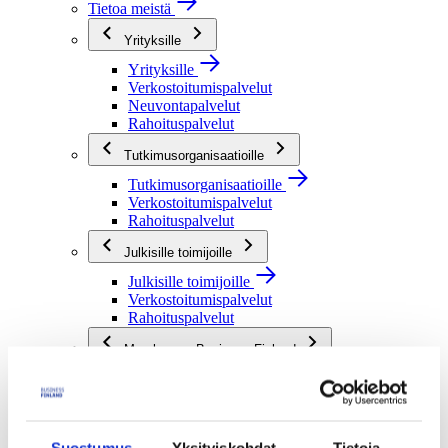
Tietoa meistä
Yrityksille
Yrityksille
Verkostoitumispalvelut
Neuvontapalvelut
Rahoituspalvelut
Tutkimusorganisaatioille
Tutkimusorganisaatioille
Verkostoitumispalvelut
Rahoituspalvelut
Julkisille toimijoille
Julkisille toimijoille
Verkostoitumispalvelut
Rahoituspalvelut
Me olemme Business Finland
Me olemme Business Finland
Organisaatiomme
Töihin meille
Toimintaverkostomme
Suostumus
Yksityiskohdat
Tietoja