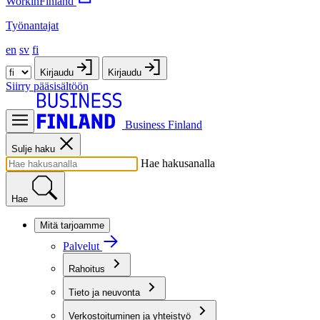
WorkinFinland
Työnantajat
en
sv
fi
Kirjaudu
Kirjaudu
Siirry pääsisältöön
Business Finland
Sulje haku
Hae hakusanalla
Hae
Mitä tarjoamme
Palvelut
Rahoitus
Tieto ja neuvonta
Verkostoituminen ja yhteistyö