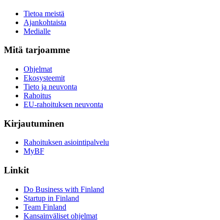
Tietoa meistä
Ajankohtaista
Medialle
Mitä tarjoamme
Ohjelmat
Ekosysteemit
Tieto ja neuvonta
Rahoitus
EU-rahoituksen neuvonta
Kirjautuminen
Rahoituksen asiointipalvelu
MyBF
Linkit
Do Business with Finland
Startup in Finland
Team Finland
Kansainväliset ohjelmat