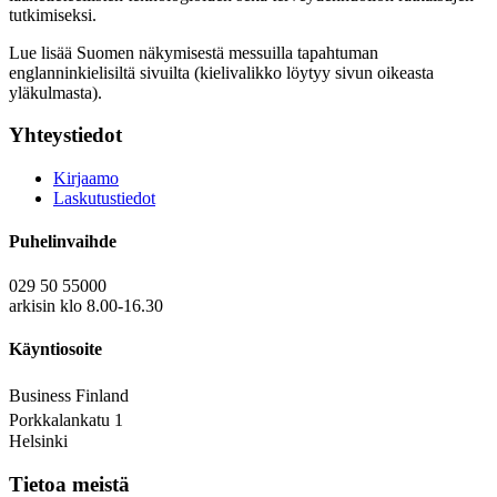
tutkimiseksi.
Lue lisää Suomen näkymisestä messuilla tapahtuman
englanninkielisiltä sivuilta (kielivalikko löytyy sivun oikeasta
yläkulmasta).
Yhteystiedot
Kirjaamo
Laskutustiedot
Puhelinvaihde
029 50 55000
arkisin klo 8.00-16.30
Käyntiosoite
Business Finland
Porkkalankatu 1
Helsinki
Tietoa meistä