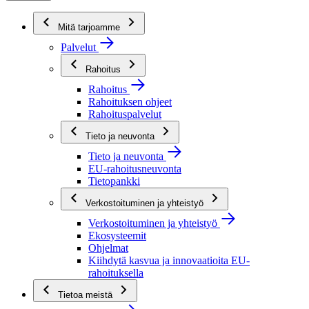
Mitä tarjoamme
Palvelut
Rahoitus
Rahoitus
Rahoituksen ohjeet
Rahoituspalvelut
Tieto ja neuvonta
Tieto ja neuvonta
EU-rahoitusneuvonta
Tietopankki
Verkostoituminen ja yhteistyö
Verkostoituminen ja yhteistyö
Ekosysteemit
Ohjelmat
Kiihdytä kasvua ja innovaatioita EU-
rahoituksella
Tietoa meistä