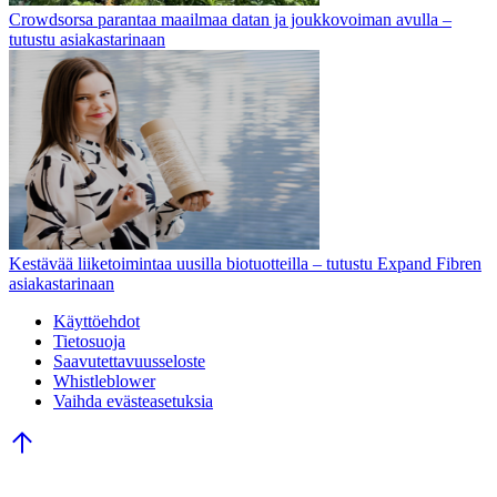
Crowdsorsa parantaa maailmaa datan ja joukkovoiman avulla –
tutustu asiakastarinaan
Kestävää liiketoimintaa uusilla biotuotteilla – tutustu Expand Fibren
asiakastarinaan
Käyttöehdot
Tietosuoja
Saavutettavuusseloste
Whistleblower
Vaihda evästeasetuksia