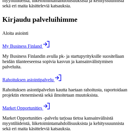
myyntiliideistä, liiketoimintamahdollisuuksista ja kehityssuunnista
sekä eri maita käsitteleviä katsauksia.
Kirjaudu palveluihimme
Aloita asiointi
My Business Finland
My Business Finlandin avulla pk- ja startupyrityksille suositellaan
heidän tilanteeseensa sopivia kasvun ja kansainvälistymisen
palveluita.
Rahoituksen asiointipalvelu
Rahoituksen asiontipalvelun kautta haetaan rahoitusta, raportoidaan
projektin etenemisestä sekä ilmoitetaan muutoksista.
Market Opportunities
Market Opportunities -palvelu tarjoaa tietoa kansainvälisistä
myyntiliideistä, liiketoimintamahdollisuuksista ja kehityssuunnista
sekä eri maita käsitteleviä katsauksia.