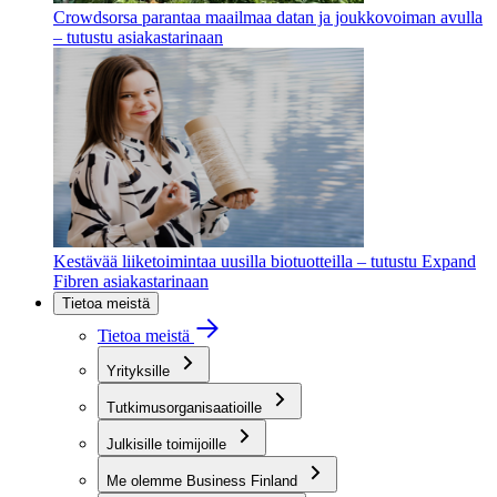
Crowdsorsa parantaa maailmaa datan ja joukkovoiman avulla
– tutustu asiakastarinaan
Kestävää liiketoimintaa uusilla biotuotteilla – tutustu Expand
Fibren asiakastarinaan
Tietoa meistä
Tietoa meistä
Yrityksille
Tutkimusorganisaatioille
Julkisille toimijoille
Me olemme Business Finland