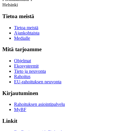
Helsinki
Tietoa meistä
Tietoa meistä
Ajankohtaista
Medialle
Mitä tarjoamme
Ohjelmat
Ekosysteemit
Tieto ja neuvonta
Rahoitus
EU-rahoituksen neuvonta
Kirjautuminen
Rahoituksen asiointipalvelu
MyBF
Linkit