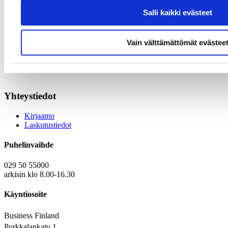
Ohjelma
Salli kaikki evästeet
Tervetuliaissanat – Flexible Energy Systems -ohjelma
Esitys Romanian energiamarkkinoista – Horváth Romania
Vain välttämättömät evästee
Suurlähetystön puheenvuoro
Q&A ja yhteenveto
Yhteystiedot
Kirjaamo
Laskutustiedot
Puhelinvaihde
029 50 55000
arkisin klo 8.00-16.30
Käyntiosoite
Business Finland
Porkkalankatu 1