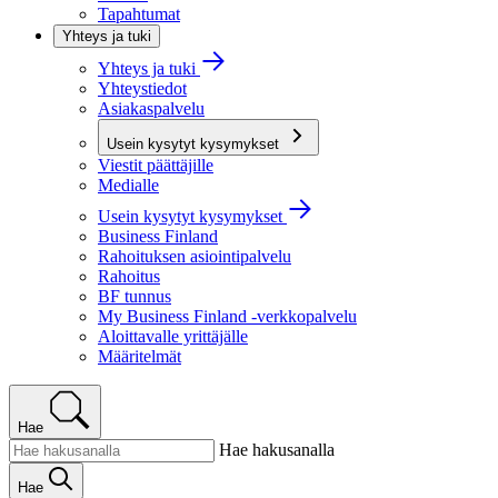
Tapahtumat
Yhteys ja tuki
Yhteys ja tuki
Yhteystiedot
Asiakaspalvelu
Usein kysytyt kysymykset
Viestit päättäjille
Medialle
Usein kysytyt kysymykset
Business Finland
Rahoituksen asiointipalvelu
Rahoitus
BF tunnus
My Business Finland -verkkopalvelu
Aloittavalle yrittäjälle
Määritelmät
Hae
Hae hakusanalla
Hae