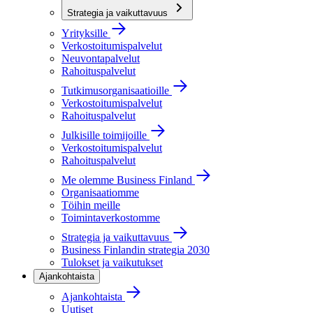
Strategia ja vaikuttavuus
Yrityksille
Verkostoitumispalvelut
Neuvontapalvelut
Rahoituspalvelut
Tutkimusorganisaatioille
Verkostoitumispalvelut
Rahoituspalvelut
Julkisille toimijoille
Verkostoitumispalvelut
Rahoituspalvelut
Me olemme Business Finland
Organisaatiomme
Töihin meille
Toimintaverkostomme
Strategia ja vaikuttavuus
Business Finlandin strategia 2030
Tulokset ja vaikutukset
Ajankohtaista
Ajankohtaista
Uutiset