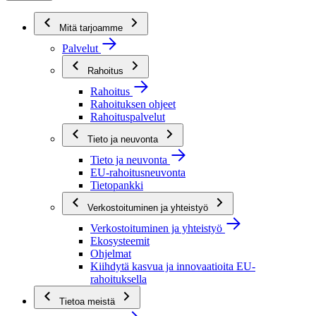
Mitä tarjoamme
Palvelut
Rahoitus
Rahoitus
Rahoituksen ohjeet
Rahoituspalvelut
Tieto ja neuvonta
Tieto ja neuvonta
EU-rahoitusneuvonta
Tietopankki
Verkostoituminen ja yhteistyö
Verkostoituminen ja yhteistyö
Ekosysteemit
Ohjelmat
Kiihdytä kasvua ja innovaatioita EU-
rahoituksella
Tietoa meistä