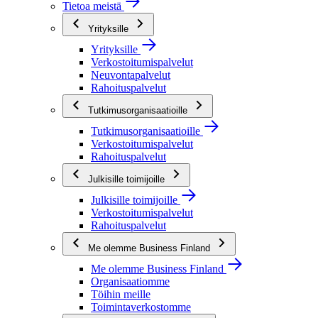
Tietoa meistä
Yrityksille
Yrityksille
Verkostoitumispalvelut
Neuvontapalvelut
Rahoituspalvelut
Tutkimusorganisaatioille
Tutkimusorganisaatioille
Verkostoitumispalvelut
Rahoituspalvelut
Julkisille toimijoille
Julkisille toimijoille
Verkostoitumispalvelut
Rahoituspalvelut
Me olemme Business Finland
Me olemme Business Finland
Organisaatiomme
Töihin meille
Toimintaverkostomme