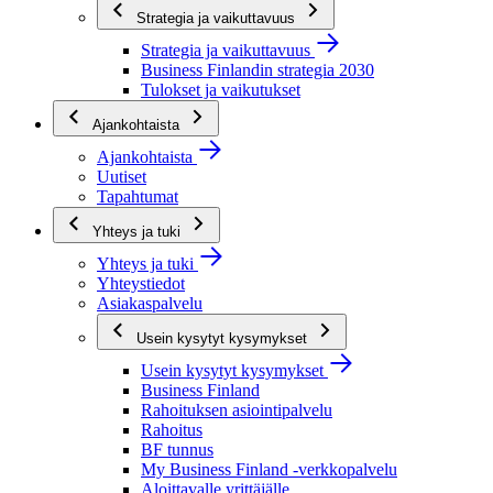
Strategia ja vaikuttavuus
Strategia ja vaikuttavuus
Business Finlandin strategia 2030
Tulokset ja vaikutukset
Ajankohtaista
Ajankohtaista
Uutiset
Tapahtumat
Yhteys ja tuki
Yhteys ja tuki
Yhteystiedot
Asiakaspalvelu
Usein kysytyt kysymykset
Usein kysytyt kysymykset
Business Finland
Rahoituksen asiointipalvelu
Rahoitus
BF tunnus
My Business Finland -verkkopalvelu
Aloittavalle yrittäjälle