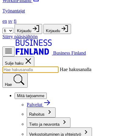
WorkinFinland
Työnantajat
en
sv
fi
Kirjaudu
Kirjaudu
Siirry pääsisältöön
Business Finland
Sulje haku
Hae hakusanalla
Hae
Mitä tarjoamme
Palvelut
Rahoitus
Tieto ja neuvonta
Verkostoituminen ja yhteistyö