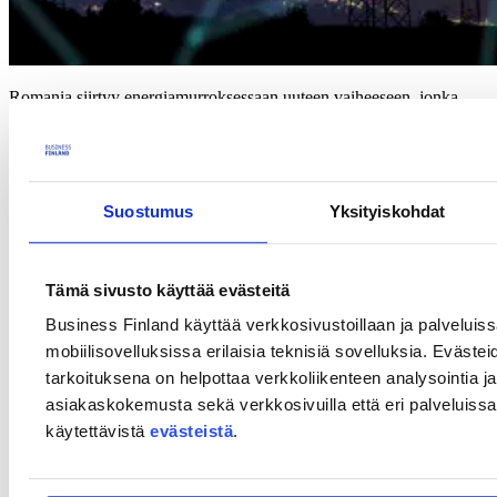
Romania siirtyy energiamurroksessaan uuteen vaiheeseen, jonka
tavoitteena on investoida uusiutuvan energian infrastruktuuriin ja
asteittain luopua fossiilisista polttoaineista.
Tässä webinaarissa saat lisätietoa Romanian energiamarkkinoiden
viimeaikaisesta kehityksestä sekä tulevista suuntaviivoista ja
Suostumus
Yksityiskohdat
markkinamahdollisuuksista suomalaisille yrityksille. Keskeisiä
aiheita ovat sähkö ja infrastruktuuri, lämmitys ja jäähdytys sekä
uusiutuvat polttoaineet.
Tämä sivusto käyttää evästeitä
Saat myös tietoa tapahtumasta "A Bridge Across Europe – Sharing
Nordic Expertise for a Sustainable Future", joka järjestetään 15.–16.
Business Finland käyttää verkkosivustoillaan ja palveluis
lokakuuta 2025 Bukarestissa. Tapahtuma toimii
mobiilisovelluksissa erilaisia teknisiä sovelluksia. Evästei
verkostoitumisalustana, jossa pohjoismainen innovaatio kohtaa
romanialaisen kunnianhimon.
tarkoituksena on helpottaa verkkoliikenteen analysointia ja
asiakaskokemusta sekä verkkosivuilla että eri palveluissa. 
Kohderyhmä
käytettävistä
evästeistä
.
Suomalaiset energia-alan yritykset ja sidosryhmät, joita kiinnostaa
Romanian energiamarkkinoihin perehtyminen.