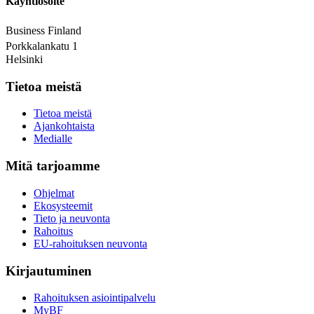
Käyntiosoite
Business Finland
Porkkalankatu 1
Helsinki
Tietoa meistä
Tietoa meistä
Ajankohtaista
Medialle
Mitä tarjoamme
Ohjelmat
Ekosysteemit
Tieto ja neuvonta
Rahoitus
EU-rahoituksen neuvonta
Kirjautuminen
Rahoituksen asiointipalvelu
MyBF