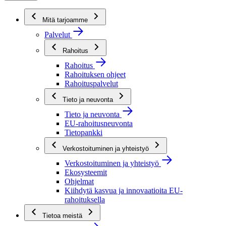
Mitä tarjoamme
Palvelut
Rahoitus
Rahoitus
Rahoituksen ohjeet
Rahoituspalvelut
Tieto ja neuvonta
Tieto ja neuvonta
EU-rahoitusneuvonta
Tietopankki
Verkostoituminen ja yhteistyö
Verkostoituminen ja yhteistyö
Ekosysteemit
Ohjelmat
Kiihdytä kasvua ja innovaatioita EU-
rahoituksella
Tietoa meistä