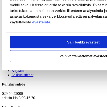
jotka nopeuttavat siirtymistä ilmastoneutraaleihin ja
mobiilisovelluksissa erilaisia teknisiä sovelluksia. Evästei
ilmastonmuutoksen kestäviin kaupunkeihin.
tarkoituksena on helpottaa verkkoliikenteen analysointia ja
Englanninkielinen webinaari tarjoaa käytännönläheisen
asiakaskokemusta sekä verkkosivuilla että eri palveluissa. 
yleiskatsauksen DUT-kumppanuuden vuoden 2026 hakuun sekä
käytettävistä
evästeistä
.
antaa vinkkejä kansainvälisten konsortioiden rakentamiseen.
Tapahtuma on ajankohtainen yrityksille, tutkimusorganisaatioille ja
julkisen sektorin toimijoille, jotka ovat kiinnostuneita EU-tason
yhteistyöstä ilmastoneutraalien ratkaisuiden kehittämisessä.
Salli kaikki evästeet
Tilaisuuden ohjelma, linkki ilmoittautumiseen ja yhteystiedot
löytyvät
tapahtuman englanninkieliseltä verkkosivulta
.
Vain välttämättömät evästee
Yhteystiedot
Kirjaamo
Laskutustiedot
Puhelinvaihde
029 50 55000
arkisin klo 8.00-16.30