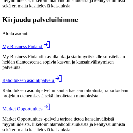
myyntiliideistä, liiketoimintamahdollisuuksista ja kehityssuunnista
sekä eri maita käsitteleviä katsauksia.
Kirjaudu palveluihimme
Aloita asiointi
My Business Finland
My Business Finlandin avulla pk- ja startupyrityksille suositellaan
heidän tilanteeseensa sopivia kasvun ja kansainvälistymisen
palveluita.
Rahoituksen asiointipalvelu
Rahoituksen asiontipalvelun kautta haetaan rahoitusta, raportoidaan
projektin etenemisestä sekä ilmoitetaan muutoksista.
Market Opportunities
Market Opportunities -palvelu tarjoaa tietoa kansainvälisistä
myyntiliideistä, liiketoimintamahdollisuuksista ja kehityssuunnista
sekä eri maita käsitteleviä katsauksia.