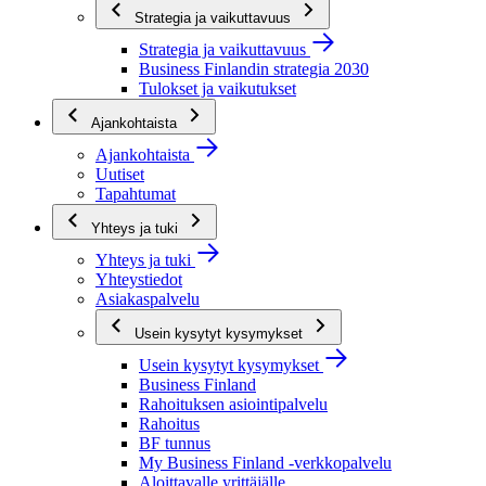
Strategia ja vaikuttavuus
Strategia ja vaikuttavuus
Business Finlandin strategia 2030
Tulokset ja vaikutukset
Ajankohtaista
Ajankohtaista
Uutiset
Tapahtumat
Yhteys ja tuki
Yhteys ja tuki
Yhteystiedot
Asiakaspalvelu
Usein kysytyt kysymykset
Usein kysytyt kysymykset
Business Finland
Rahoituksen asiointipalvelu
Rahoitus
BF tunnus
My Business Finland -verkkopalvelu
Aloittavalle yrittäjälle