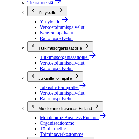
Tietoa meistä
Yrityksille
Yrityksille
Verkostoitumispalvelut
Neuvontapalvelut
Rahoituspalvelut
Tutkimusorganisaatioille
Tutkimusorganisaatioille
Verkostoitumispalvelut
Rahoituspalvelut
Julkisille toimijoille
Julkisille toimijoille
Verkostoitumispalvelut
Rahoituspalvelut
Me olemme Business Finland
Me olemme Business Finland
Organisaatiomme
Töihin meille
Toimintaverkostomme