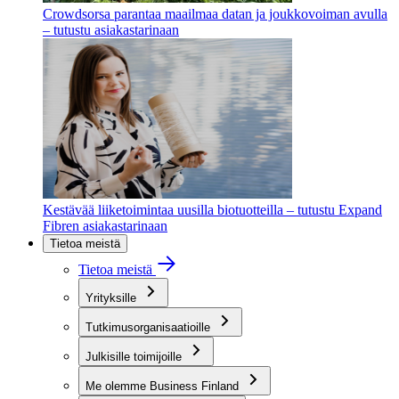
Crowdsorsa parantaa maailmaa datan ja joukkovoiman avulla
– tutustu asiakastarinaan
Kestävää liiketoimintaa uusilla biotuotteilla – tutustu Expand
Fibren asiakastarinaan
Tietoa meistä
Tietoa meistä
Yrityksille
Tutkimusorganisaatioille
Julkisille toimijoille
Me olemme Business Finland