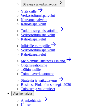
Strategia ja vaikuttavuus
Yrityksille
Verkostoitumispalvelut
Neuvontapalvelut
Rahoituspalvelut
Tutkimusorganisaatioille
Verkostoitumispalvelut
Rahoituspalvelut
Julkisille toimijoille
Verkostoitumispalvelut
Rahoituspalvelut
Me olemme Business Finland
Organisaatiomme
Töihin meille
Toimintaverkostomme
Strategia ja vaikuttavuus
Business Finlandin strategia 2030
Tulokset ja vaikutukset
Ajankohtaista
Ajankohtaista
Uutiset