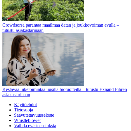
Crowdsorsa parantaa maailmaa datan ja joukkovoiman avulla –
tutustu asiakastarinaan
Kestävää liiketoimintaa uusilla biotuotteilla – tutustu Expand Fibren
asiakastarinaan
Käyttöehdot
Tietosuoja
Saavutettavuusseloste
Whistleblower
Vaihda evästeasetuksia