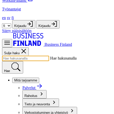
WorkinFinland
Työnantajat
en
sv
fi
Kirjaudu
Kirjaudu
Siirry pääsisältöön
Business Finland
Sulje haku
Hae hakusanalla
Hae
Mitä tarjoamme
Palvelut
Rahoitus
Tieto ja neuvonta
Verkostoituminen ja yhteistyö