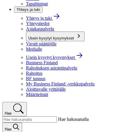
Tapahtumat
Yhteys ja tuki
Yhteys ja tuki
Yhteystiedot
Asiakaspalvelu
Usein kysytyt kysymykset
Viestit päättäjille
Medialle
Usein kysytyt kysymykset
Business Finland
Rahoituksen asiointipalvelu
Rahoitus
BF tunnus
My Business Finland -verkkopalvelu
Aloittavalle yrittäjälle
Määritelmät
Hae
Hae hakusanalla
Hae