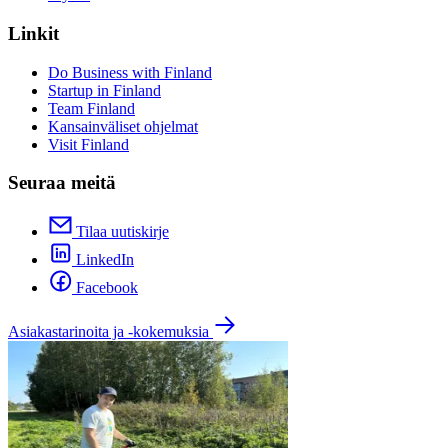
Linkit
Do Business with Finland
Startup in Finland
Team Finland
Kansainväliset ohjelmat
Visit Finland
Seuraa meitä
Tilaa uutiskirje
LinkedIn
Facebook
Asiakastarinoita ja -kokemuksia