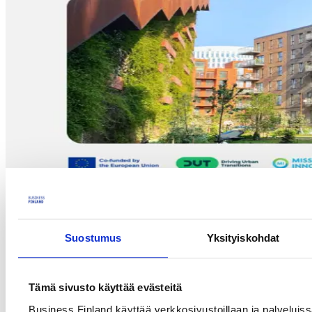
Kansallinen infowebinaari: DUT Joint Call 2026.
Business Finland kutsuu suomalaisia tutkimusorganisaatioita,
yliopistoja, yrityksiä ja muita relevantteja toimijoita kansalliseen
Suostumus
Yksityiskohdat
infotilaisuuteen, jossa aiheena on Driving Urban Transition
Partnership -kumppanuuden vuoden 2026 haku.
Horisontti Eurooppa -ohjelman yhteisrahoitettu eurooppalainen
Tämä sivusto käyttää evästeitä
kumppanuus Driving Urban Transition Partnership (DUT) tukee
kansainvälisiä tutkimus-, kehitys- ja innovaatiohankkeita (TKI),
Business Finland käyttää verkkosivustoillaan ja palveluis