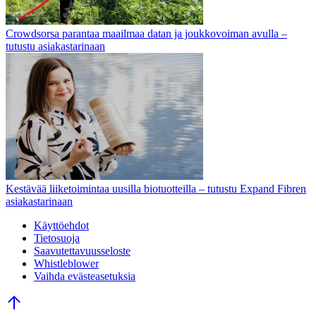
Crowdsorsa parantaa maailmaa datan ja joukkovoiman avulla –
tutustu asiakastarinaan
Kestävää liiketoimintaa uusilla biotuotteilla – tutustu Expand Fibren
asiakastarinaan
Käyttöehdot
Tietosuoja
Saavutettavuusseloste
Whistleblower
Vaihda evästeasetuksia