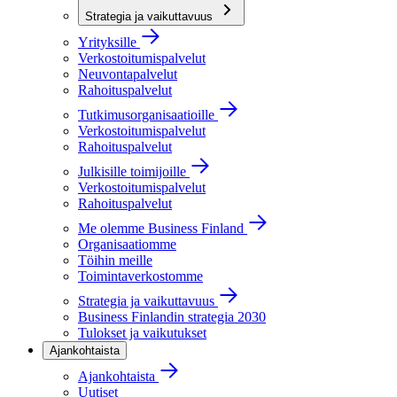
Strategia ja vaikuttavuus
Yrityksille
Verkostoitumispalvelut
Neuvontapalvelut
Rahoituspalvelut
Tutkimusorganisaatioille
Verkostoitumispalvelut
Rahoituspalvelut
Julkisille toimijoille
Verkostoitumispalvelut
Rahoituspalvelut
Me olemme Business Finland
Organisaatiomme
Töihin meille
Toimintaverkostomme
Strategia ja vaikuttavuus
Business Finlandin strategia 2030
Tulokset ja vaikutukset
Ajankohtaista
Ajankohtaista
Uutiset