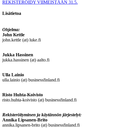
REKISTERÖIDY VIIMEISTÄÄN 31.5.
Lisätietoa
Ohjelma:
John Kettle
john.kettle (at) luke.fi
Jukka Hassinen
jukka.hassinen (at) aalto.fi
Ulla Lainio
ulla.lainio (at) businessfinland.fi
Risto Huhta-Koivisto
risto.huhta-koivisto (at) businessfinland.fi
Rekisteröityminen ja käytännön järjestelyt:
Annika Lipsanen-Brito
annika.lipsanen-brito (at) businessfinland.fi