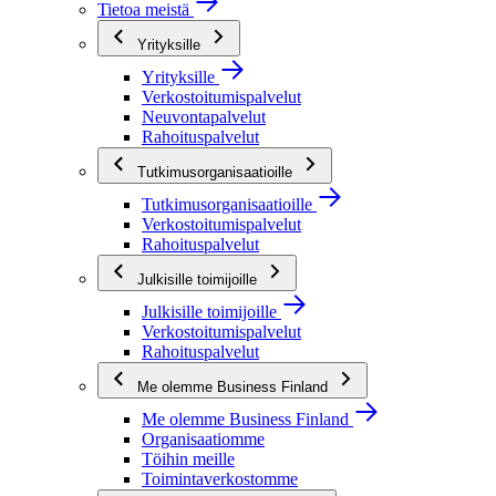
Tietoa meistä
Yrityksille
Yrityksille
Verkostoitumispalvelut
Neuvontapalvelut
Rahoituspalvelut
Tutkimusorganisaatioille
Tutkimusorganisaatioille
Verkostoitumispalvelut
Rahoituspalvelut
Julkisille toimijoille
Julkisille toimijoille
Verkostoitumispalvelut
Rahoituspalvelut
Me olemme Business Finland
Me olemme Business Finland
Organisaatiomme
Töihin meille
Toimintaverkostomme