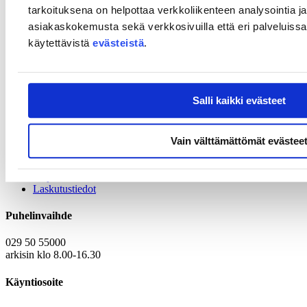
tarkoituksena on helpottaa verkkoliikenteen analysointia ja
asiakaskokemusta sekä verkkosivuilla että eri palveluissa. 
Metsäbiotalouteen ja puurakentamiseen liittyvä delegaatio
käytettävistä
evästeistä
.
Yhdysvalloista ja Kanadasta vierailee Suomessa kesäkuussa.
Vierailun yhteydessä järjestämme yhden päivän kestävän
workshopin 11. kesäkuuta. Tämä tapahtuma on suunniteltu
kehittämään kahdenvälisiä yhteisinnovaatiotoimia ja luomaan
kauppasuhteita.
Salli kaikki evästeet
Lue lisää
englanninkielisiltä sivuiltamme.
Vain välttämättömät evästee
Yhteystiedot
Kirjaamo
Laskutustiedot
Puhelinvaihde
029 50 55000
arkisin klo 8.00-16.30
Käyntiosoite