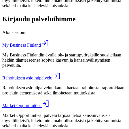
myyntiliideistä, liiketoimintamahdollisuuksista ja kehityssuunnista
sekä eri maita käsitteleviä katsauksia.
Kirjaudu palveluihimme
Aloita asiointi
My Business Finland
My Business Finlandin avulla pk- ja startupyrityksille suositellaan
heidän tilanteeseensa sopivia kasvun ja kansainvälistymisen
palveluita.
Rahoituksen asiointipalvelu
Rahoituksen asiontipalvelun kautta haetaan rahoitusta, raportoidaan
projektin etenemisestä sekä ilmoitetaan muutoksista.
Market Opportunities
Market Opportunities -palvelu tarjoaa tietoa kansainvälisistä
myyntiliideistä, liiketoimintamahdollisuuksista ja kehityssuunnista
sekä eri maita käsitteleviä katsauksia.