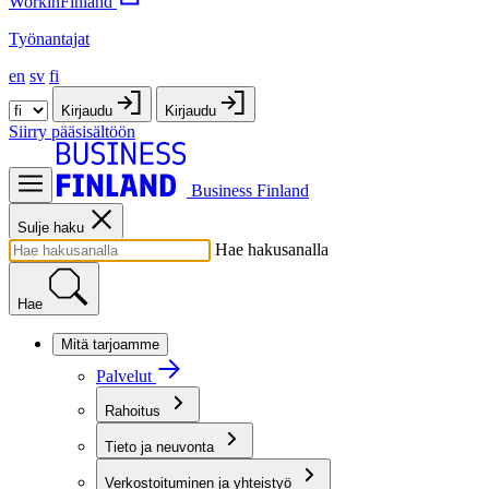
WorkinFinland
Työnantajat
en
sv
fi
Kirjaudu
Kirjaudu
Siirry pääsisältöön
Business Finland
Sulje haku
Hae hakusanalla
Hae
Mitä tarjoamme
Palvelut
Rahoitus
Tieto ja neuvonta
Verkostoituminen ja yhteistyö