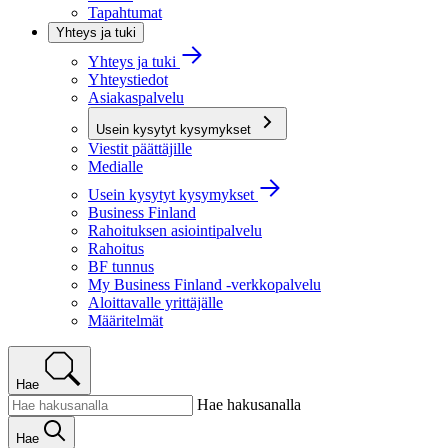
Tapahtumat
Yhteys ja tuki
Yhteys ja tuki
Yhteystiedot
Asiakaspalvelu
Usein kysytyt kysymykset
Viestit päättäjille
Medialle
Usein kysytyt kysymykset
Business Finland
Rahoituksen asiointipalvelu
Rahoitus
BF tunnus
My Business Finland -verkkopalvelu
Aloittavalle yrittäjälle
Määritelmät
Hae
Hae hakusanalla
Hae