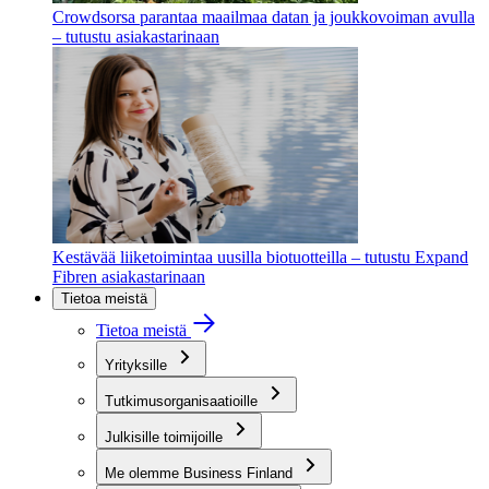
Crowdsorsa parantaa maailmaa datan ja joukkovoiman avulla
– tutustu asiakastarinaan
Kestävää liiketoimintaa uusilla biotuotteilla – tutustu Expand
Fibren asiakastarinaan
Tietoa meistä
Tietoa meistä
Yrityksille
Tutkimusorganisaatioille
Julkisille toimijoille
Me olemme Business Finland