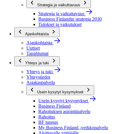
Strategia ja vaikuttavuus
Strategia ja vaikuttavuus
Business Finlandin strategia 2030
Tulokset ja vaikutukset
Ajankohtaista
Ajankohtaista
Uutiset
Tapahtumat
Yhteys ja tuki
Yhteys ja tuki
Yhteystiedot
Asiakaspalvelu
Usein kysytyt kysymykset
Usein kysytyt kysymykset
Business Finland
Rahoituksen asiointipalvelu
Rahoitus
BF tunnus
My Business Finland -verkkopalvelu
Aloittavalle yrittäjälle