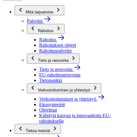
Mitä tarjoamme
Palvelut
Rahoitus
Rahoitus
Rahoituksen ohjeet
Rahoituspalvelut
Tieto ja neuvonta
Tieto ja neuvonta
EU-rahoitusneuvonta
Tietopankki
Verkostoituminen ja yhteistyö
Verkostoituminen ja yhteistyö
Ekosysteemit
Ohjelmat
Kiihdytä kasvua ja innovaatioita EU-
rahoituksella
Tietoa meistä