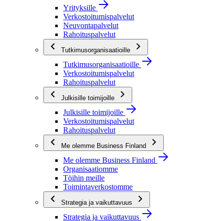
Yrityksille
Verkostoitumispalvelut
Neuvontapalvelut
Rahoituspalvelut
Tutkimusorganisaatioille
Tutkimusorganisaatioille
Verkostoitumispalvelut
Rahoituspalvelut
Julkisille toimijoille
Julkisille toimijoille
Verkostoitumispalvelut
Rahoituspalvelut
Me olemme Business Finland
Me olemme Business Finland
Organisaatiomme
Töihin meille
Toimintaverkostomme
Strategia ja vaikuttavuus
Strategia ja vaikuttavuus