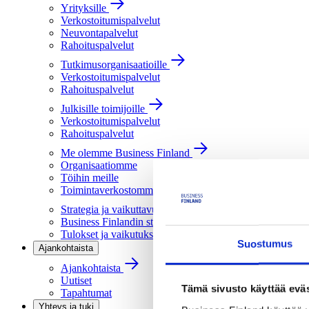
Yrityksille
Verkostoitumispalvelut
Neuvontapalvelut
Rahoituspalvelut
Tutkimusorganisaatioille
Verkostoitumispalvelut
Rahoituspalvelut
Julkisille toimijoille
Verkostoitumispalvelut
Rahoituspalvelut
Me olemme Business Finland
Organisaatiomme
Töihin meille
Toimintaverkostomme
Strategia ja vaikuttavuus
Business Finlandin strategia 2030
Tulokset ja vaikutukset
Suostumus
Ajankohtaista
Ajankohtaista
Uutiset
Tämä sivusto käyttää eväs
Tapahtumat
Yhteys ja tuki