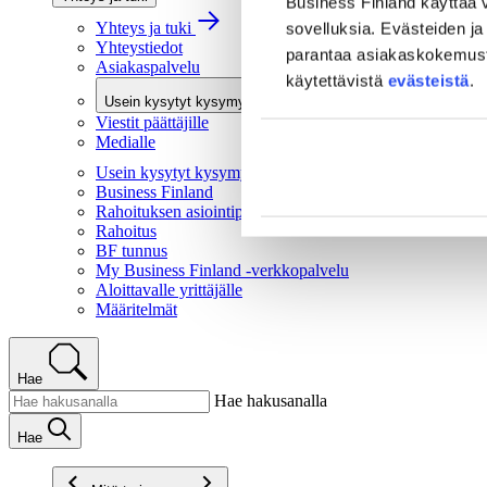
Business Finland käyttää v
Yhteys ja tuki
sovelluksia. Evästeiden ja 
Yhteystiedot
parantaa asiakaskokemusta 
Asiakaspalvelu
käytettävistä
evästeistä
.
Usein kysytyt kysymykset
Viestit päättäjille
Medialle
Usein kysytyt kysymykset
Business Finland
Rahoituksen asiointipalvelu
Rahoitus
BF tunnus
My Business Finland -verkkopalvelu
Aloittavalle yrittäjälle
Määritelmät
Hae
Hae hakusanalla
Hae