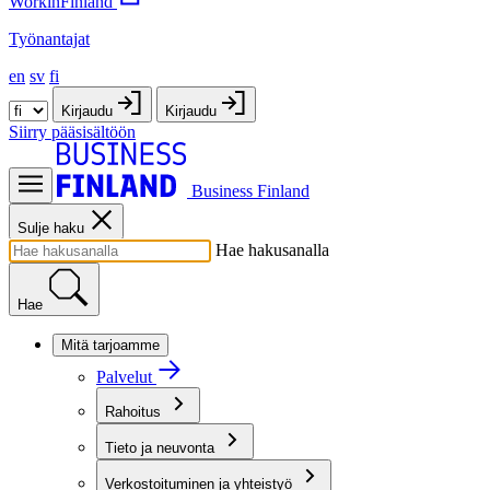
WorkinFinland
Työnantajat
en
sv
fi
Kirjaudu
Kirjaudu
Siirry pääsisältöön
Business Finland
Sulje haku
Hae hakusanalla
Hae
Mitä tarjoamme
Palvelut
Rahoitus
Tieto ja neuvonta
Verkostoituminen ja yhteistyö