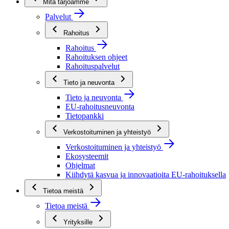
Mitä tarjoamme
Palvelut
Rahoitus
Rahoitus
Rahoituksen ohjeet
Rahoituspalvelut
Tieto ja neuvonta
Tieto ja neuvonta
EU-rahoitusneuvonta
Tietopankki
Verkostoituminen ja yhteistyö
Verkostoituminen ja yhteistyö
Ekosysteemit
Ohjelmat
Kiihdytä kasvua ja innovaatioita EU-rahoituksella
Tietoa meistä
Tietoa meistä
Yrityksille