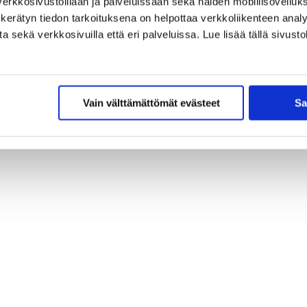
erkkosivustoillaan ja palveluissaan sekä näiden mobiilisovelluksi
kerätyn tiedon tarkoituksena on helpottaa verkkoliikenteen analys
sekä verkkosivuilla että eri palveluissa. Lue lisää tällä sivustol
Vain välttämättömät evästeet
Sa