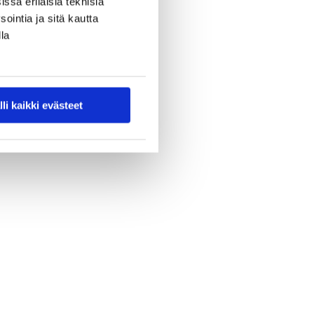
ssa erilaisia teknisiä
ointia ja sitä kautta
la
lli kaikki evästeet