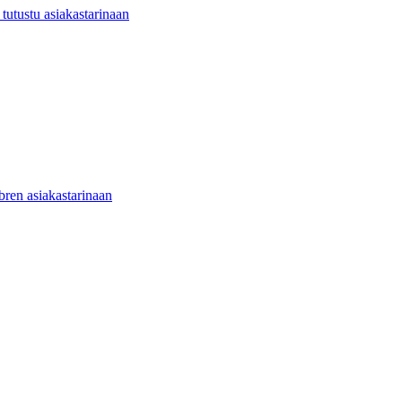
utustu asiakastarinaan
ibren asiakastarinaan