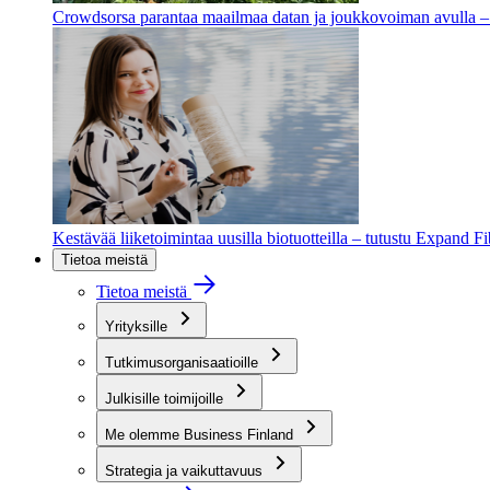
Crowdsorsa parantaa maailmaa datan ja joukkovoiman avulla – t
Kestävää liiketoimintaa uusilla biotuotteilla – tutustu Expand F
Tietoa meistä
Tietoa meistä
Yrityksille
Tutkimusorganisaatioille
Julkisille toimijoille
Me olemme Business Finland
Strategia ja vaikuttavuus