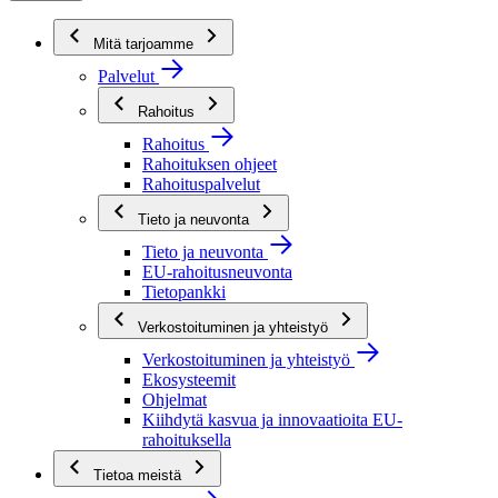
Mitä tarjoamme
Palvelut
Rahoitus
Rahoitus
Rahoituksen ohjeet
Rahoituspalvelut
Tieto ja neuvonta
Tieto ja neuvonta
EU-rahoitusneuvonta
Tietopankki
Verkostoituminen ja yhteistyö
Verkostoituminen ja yhteistyö
Ekosysteemit
Ohjelmat
Kiihdytä kasvua ja innovaatioita EU-
rahoituksella
Tietoa meistä