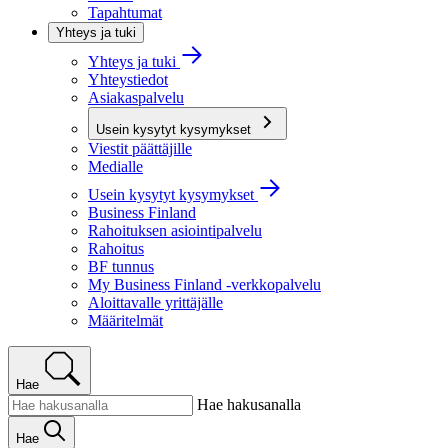
Tapahtumat
Yhteys ja tuki
Yhteys ja tuki
Yhteystiedot
Asiakaspalvelu
Usein kysytyt kysymykset
Viestit päättäjille
Medialle
Usein kysytyt kysymykset
Business Finland
Rahoituksen asiointipalvelu
Rahoitus
BF tunnus
My Business Finland -verkkopalvelu
Aloittavalle yrittäjälle
Määritelmät
Hae
Hae hakusanalla
Hae