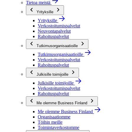
Tietoa meistä
Yrityksille
Yrityksille
Verkostoitumispalvelut
Neuvontapalvelut
Rahoituspalvelut
Tutkimusorganisaatioille
Tutkimusorganisaatioille
Verkostoitumispalvelut
Rahoituspalvelut
Julkisille toimijoille
Julkisille toimijoille
Verkostoitumispalvelut
Rahoituspalvelut
Me olemme Business Finland
Me olemme Business Finland
Organisaatiomme
Töihin meille
Toimintaverkostomme