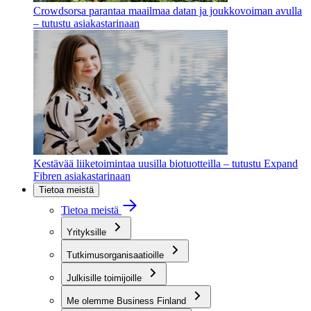
Crowdsorsa parantaa maailmaa datan ja joukkovoiman avulla
– tutustu asiakastarinaan
Kestävää liiketoimintaa uusilla biotuotteilla – tutustu Expand
Fibren asiakastarinaan
Tietoa meistä
Tietoa meistä
Yrityksille
Tutkimusorganisaatioille
Julkisille toimijoille
Me olemme Business Finland