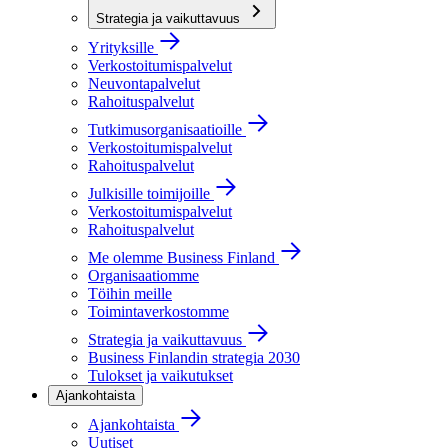
Strategia ja vaikuttavuus
Yrityksille
Verkostoitumispalvelut
Neuvontapalvelut
Rahoituspalvelut
Tutkimusorganisaatioille
Verkostoitumispalvelut
Rahoituspalvelut
Julkisille toimijoille
Verkostoitumispalvelut
Rahoituspalvelut
Me olemme Business Finland
Organisaatiomme
Töihin meille
Toimintaverkostomme
Strategia ja vaikuttavuus
Business Finlandin strategia 2030
Tulokset ja vaikutukset
Ajankohtaista
Ajankohtaista
Uutiset