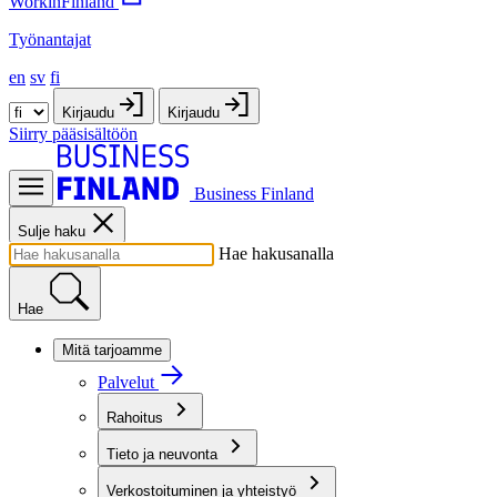
WorkinFinland
Työnantajat
en
sv
fi
Kirjaudu
Kirjaudu
Siirry pääsisältöön
Business Finland
Sulje haku
Hae hakusanalla
Hae
Mitä tarjoamme
Palvelut
Rahoitus
Tieto ja neuvonta
Verkostoituminen ja yhteistyö