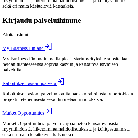
myyntiliideistä, liiketoimintamahdollisuuksista ja kehityssuunnista
sekä eri maita käsitteleviä katsauksia.
Kirjaudu palveluihimme
Aloita asiointi
My Business Finland
My Business Finlandin avulla pk- ja startupyrityksille suositellaan
heidän tilanteeseensa sopivia kasvun ja kansainvälistymisen
palveluita.
Rahoituksen asiointipalvelu
Rahoituksen asiontipalvelun kautta haetaan rahoitusta, raportoidaan
projektin etenemisestä sekä ilmoitetaan muutoksista.
Market Opportunities
Market Opportunities -palvelu tarjoaa tietoa kansainvälisistä
myyntiliideistä, liiketoimintamahdollisuuksista ja kehityssuunnista
sekä eri maita käsitteleviä katsauksia.