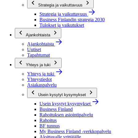
Strategia ja vaikuttavuus
Strategia ja vaikuttavuus
Business Finlandin strategia 2030
Tulokset ja vaikutukset
Ajankohtaista
Ajankohtaista
Uutiset
Tapahtumat
Yhteys ja tuki
Yhteys ja tuki
Yhteystiedot
Asiakaspalvelu
Usein kysytyt kysymykset
Usein kysytyt kysymykset
Business Finland
Rahoituksen asiointipalvelu
Rahoitus
BF tunnus
My Business Finland -verkkopalvelu
Aloittavalle yrittäjälle