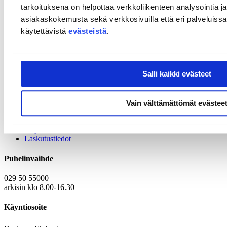
tarkoituksena on helpottaa verkkoliikenteen analysointia ja
Osallistu puolustusteollisuuden yritysryhmävierailulle Association of
asiakaskokemusta sekä verkkosivuilla että eri palveluissa. 
the United States Armyn (AUSA) vuosittaiseen kokoukseen ja
näyttelyyn Washington D.C.:ssä 13.–15. lokakuuta 2025.
käytettävistä
evästeistä
.
Vierailua järjestävät Team Finland -verkosto, Business Finlandin
Defense and Digital Resilience -ohjelma, Dual Use Defense
Technology Export Booster sekä Finnish Defense and Aerospace
Industries (PIA).
Salli kaikki evästeet
Lue lisää englanninkielisiltä sivuiltamme
Vain välttämättömät evästee
Yhteystiedot
Kirjaamo
Laskutustiedot
Puhelinvaihde
029 50 55000
arkisin klo 8.00-16.30
Käyntiosoite