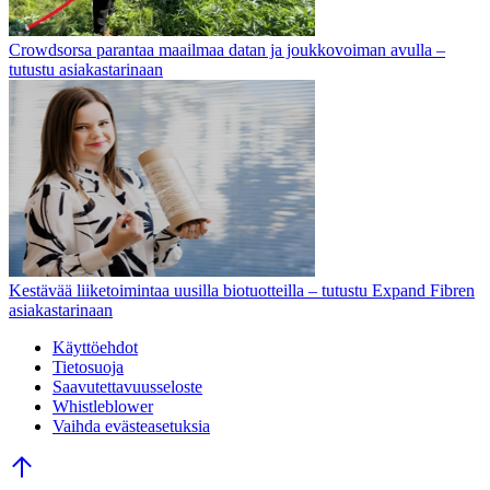
Crowdsorsa parantaa maailmaa datan ja joukkovoiman avulla –
tutustu asiakastarinaan
Kestävää liiketoimintaa uusilla biotuotteilla – tutustu Expand Fibren
asiakastarinaan
Käyttöehdot
Tietosuoja
Saavutettavuusseloste
Whistleblower
Vaihda evästeasetuksia