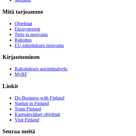
Mitä tarjoamme
Ohjelmat
Ekosysteemit
Tieto ja neuvonta
Rahoitus
EU-rahoituksen neuvonta
Kirjautuminen
Rahoituksen asiointipalvelu
MyBF
Linkit
Do Business with Finland
Startup in Finland
Team Finland
Kansainväliset ohjelmat
Visit Finland
Seuraa meitä