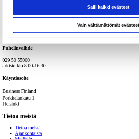
Lue lisää
englanninkielisiltä sivuiltamme
.
Salli kaikki evästeet
Yhteystiedot
Vain välttämättömät evästee
Kirjaamo
Laskutustiedot
Puhelinvaihde
029 50 55000
arkisin klo 8.00-16.30
Käyntiosoite
Business Finland
Porkkalankatu 1
Helsinki
Tietoa meistä
Tietoa meistä
Ajankohtaista
Medialle