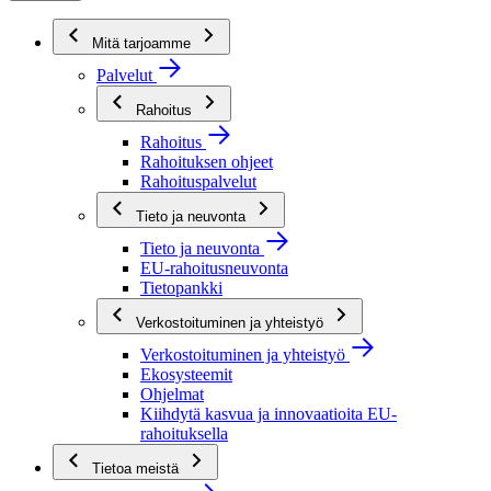
Mitä tarjoamme
Palvelut
Rahoitus
Rahoitus
Rahoituksen ohjeet
Rahoituspalvelut
Tieto ja neuvonta
Tieto ja neuvonta
EU-rahoitusneuvonta
Tietopankki
Verkostoituminen ja yhteistyö
Verkostoituminen ja yhteistyö
Ekosysteemit
Ohjelmat
Kiihdytä kasvua ja innovaatioita EU-
rahoituksella
Tietoa meistä