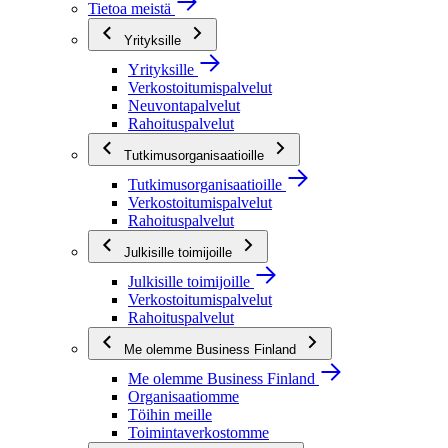
Tietoa meistä
Yrityksille
Yrityksille
Verkostoitumispalvelut
Neuvontapalvelut
Rahoituspalvelut
Tutkimusorganisaatioille
Tutkimusorganisaatioille
Verkostoitumispalvelut
Rahoituspalvelut
Julkisille toimijoille
Julkisille toimijoille
Verkostoitumispalvelut
Rahoituspalvelut
Me olemme Business Finland
Me olemme Business Finland
Organisaatiomme
Töihin meille
Toimintaverkostomme