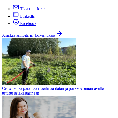
Tilaa uutiskirje
LinkedIn
Facebook
Asiakastarinoita ja -kokemuksia
Crowdsorsa parantaa maailmaa datan ja joukkovoiman avulla –
tutustu asiakastarinaan