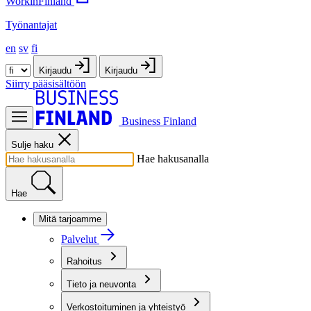
WorkinFinland
Työnantajat
en
sv
fi
Kirjaudu
Kirjaudu
Siirry pääsisältöön
Business Finland
Sulje haku
Hae hakusanalla
Hae
Mitä tarjoamme
Palvelut
Rahoitus
Tieto ja neuvonta
Verkostoituminen ja yhteistyö