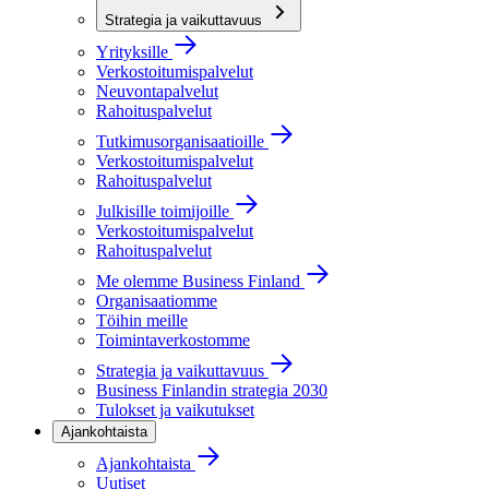
Strategia ja vaikuttavuus
Yrityksille
Verkostoitumispalvelut
Neuvontapalvelut
Rahoituspalvelut
Tutkimusorganisaatioille
Verkostoitumispalvelut
Rahoituspalvelut
Julkisille toimijoille
Verkostoitumispalvelut
Rahoituspalvelut
Me olemme Business Finland
Organisaatiomme
Töihin meille
Toimintaverkostomme
Strategia ja vaikuttavuus
Business Finlandin strategia 2030
Tulokset ja vaikutukset
Ajankohtaista
Ajankohtaista
Uutiset