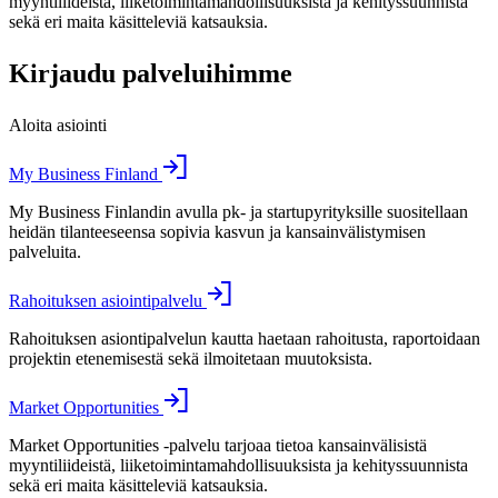
myyntiliideistä, liiketoimintamahdollisuuksista ja kehityssuunnista
sekä eri maita käsitteleviä katsauksia.
Kirjaudu palveluihimme
Aloita asiointi
My Business Finland
My Business Finlandin avulla pk- ja startupyrityksille suositellaan
heidän tilanteeseensa sopivia kasvun ja kansainvälistymisen
palveluita.
Rahoituksen asiointipalvelu
Rahoituksen asiontipalvelun kautta haetaan rahoitusta, raportoidaan
projektin etenemisestä sekä ilmoitetaan muutoksista.
Market Opportunities
Market Opportunities -palvelu tarjoaa tietoa kansainvälisistä
myyntiliideistä, liiketoimintamahdollisuuksista ja kehityssuunnista
sekä eri maita käsitteleviä katsauksia.