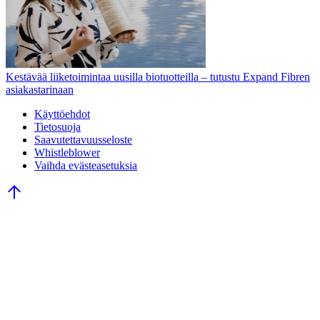
Kestävää liiketoimintaa uusilla biotuotteilla – tutustu Expand Fibren
asiakastarinaan
Käyttöehdot
Tietosuoja
Saavutettavuusseloste
Whistleblower
Vaihda evästeasetuksia