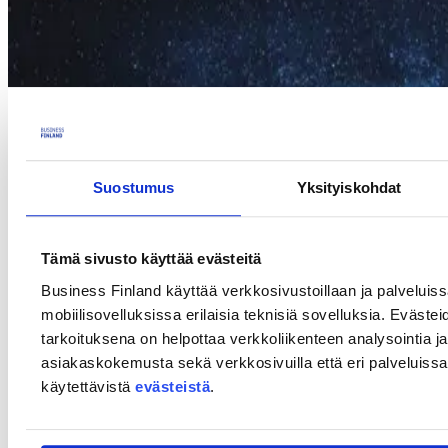
Suostumus
Yksityiskohdat
Tämä sivusto käyttää evästeitä
Business Finland käyttää verkkosivustoillaan ja palveluis
mobiilisovelluksissa erilaisia teknisiä sovelluksia. Evästei
tarkoituksena on helpottaa verkkoliikenteen analysointia ja
Team Finland -verkosto kutsuu suomalaisia yrityksiä osallistumaan
Team Finland -vierailulle Melbourneen, Australiaan 25.–27.
asiakaskokemusta sekä verkkosivuilla että eri palveluissa. 
maaliskuuta 2025. Vierailua johtaa
Suomen suurlähettiläs
käytettävistä
evästeistä
.
Australiassa, Arto Haapea.
Tulevan vierailun tarkoituksena on
tarjota suomalaisille yrityksille mahdollisuuksia laajentaa markkina-
asemaansa ja ymmärrystään puolustusteollisuuden saralla.