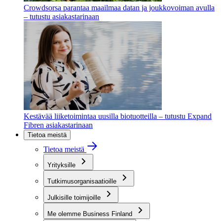
Crowdsorsa parantaa maailmaa datan ja joukkovoiman avulla
– tutustu asiakastarinaan
Kestävää liiketoimintaa uusilla biotuotteilla – tutustu Expand
Fibren asiakastarinaan
Tietoa meistä
Tietoa meistä
Yrityksille
Tutkimusorganisaatioille
Julkisille toimijoille
Me olemme Business Finland