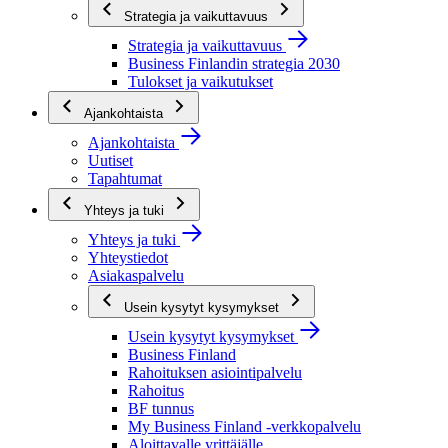
Strategia ja vaikuttavuus
Strategia ja vaikuttavuus
Business Finlandin strategia 2030
Tulokset ja vaikutukset
Ajankohtaista
Ajankohtaista
Uutiset
Tapahtumat
Yhteys ja tuki
Yhteys ja tuki
Yhteystiedot
Asiakaspalvelu
Usein kysytyt kysymykset
Usein kysytyt kysymykset
Business Finland
Rahoituksen asiointipalvelu
Rahoitus
BF tunnus
My Business Finland -verkkopalvelu
Aloittavalle yrittäjälle