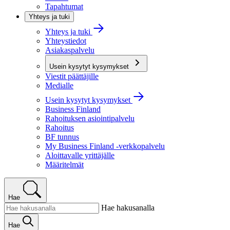
Tapahtumat
Yhteys ja tuki
Yhteys ja tuki
Yhteystiedot
Asiakaspalvelu
Usein kysytyt kysymykset
Viestit päättäjille
Medialle
Usein kysytyt kysymykset
Business Finland
Rahoituksen asiointipalvelu
Rahoitus
BF tunnus
My Business Finland -verkkopalvelu
Aloittavalle yrittäjälle
Määritelmät
Hae
Hae hakusanalla
Hae