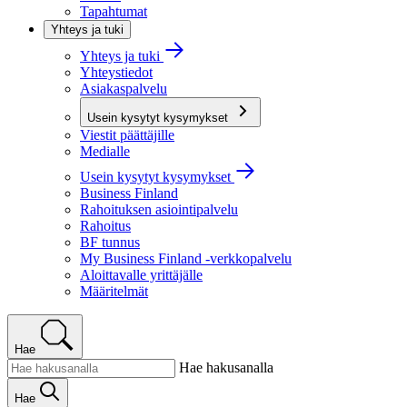
Tapahtumat
Yhteys ja tuki
Yhteys ja tuki
Yhteystiedot
Asiakaspalvelu
Usein kysytyt kysymykset
Viestit päättäjille
Medialle
Usein kysytyt kysymykset
Business Finland
Rahoituksen asiointipalvelu
Rahoitus
BF tunnus
My Business Finland -verkkopalvelu
Aloittavalle yrittäjälle
Määritelmät
Hae
Hae hakusanalla
Hae