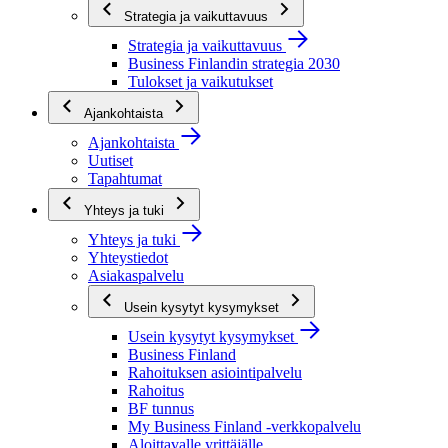
Strategia ja vaikuttavuus
Strategia ja vaikuttavuus
Business Finlandin strategia 2030
Tulokset ja vaikutukset
Ajankohtaista
Ajankohtaista
Uutiset
Tapahtumat
Yhteys ja tuki
Yhteys ja tuki
Yhteystiedot
Asiakaspalvelu
Usein kysytyt kysymykset
Usein kysytyt kysymykset
Business Finland
Rahoituksen asiointipalvelu
Rahoitus
BF tunnus
My Business Finland -verkkopalvelu
Aloittavalle yrittäjälle