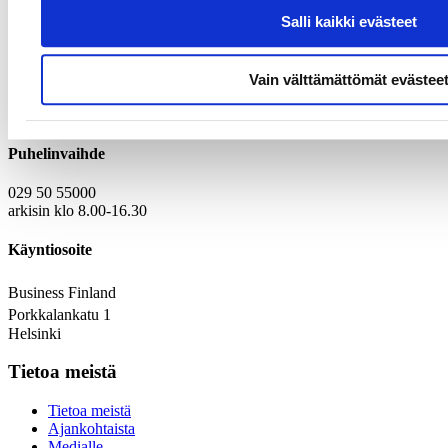
Lue lisää englanninkielisiltä sivuiltamme
Salli kaikki evästeet
Yhteystiedot
Vain välttämättömät evästee
Kirjaamo
Laskutustiedot
Puhelinvaihde
029 50 55000
arkisin klo 8.00-16.30
Käyntiosoite
Business Finland
Porkkalankatu 1
Helsinki
Tietoa meistä
Tietoa meistä
Ajankohtaista
Medialle