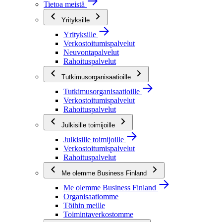
Tietoa meistä
Yrityksille
Yrityksille
Verkostoitumispalvelut
Neuvontapalvelut
Rahoituspalvelut
Tutkimusorganisaatioille
Tutkimusorganisaatioille
Verkostoitumispalvelut
Rahoituspalvelut
Julkisille toimijoille
Julkisille toimijoille
Verkostoitumispalvelut
Rahoituspalvelut
Me olemme Business Finland
Me olemme Business Finland
Organisaatiomme
Töihin meille
Toimintaverkostomme