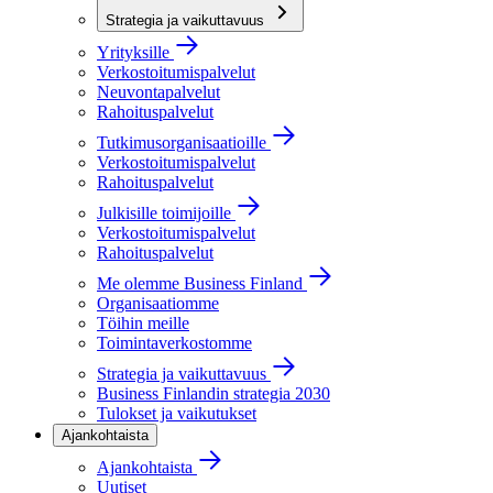
Strategia ja vaikuttavuus
Yrityksille
Verkostoitumispalvelut
Neuvontapalvelut
Rahoituspalvelut
Tutkimusorganisaatioille
Verkostoitumispalvelut
Rahoituspalvelut
Julkisille toimijoille
Verkostoitumispalvelut
Rahoituspalvelut
Me olemme Business Finland
Organisaatiomme
Töihin meille
Toimintaverkostomme
Strategia ja vaikuttavuus
Business Finlandin strategia 2030
Tulokset ja vaikutukset
Ajankohtaista
Ajankohtaista
Uutiset