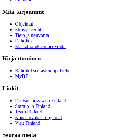
Mitä tarjoamme
Ohjelmat
Ekosysteemit
Tieto ja neuvonta
Rahoitus
EU-rahoituksen neuvonta
Kirjautuminen
Rahoituksen asiointipalvelu
MyBF
Linkit
Do Business with Finland
Startup in Finland
Team Finland
Kansainväliset ohjelmat
Visit Finland
Seuraa meitä