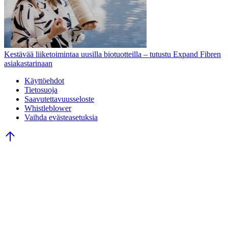
Kestävää liiketoimintaa uusilla biotuotteilla – tutustu Expand Fibren
asiakastarinaan
Käyttöehdot
Tietosuoja
Saavutettavuusseloste
Whistleblower
Vaihda evästeasetuksia