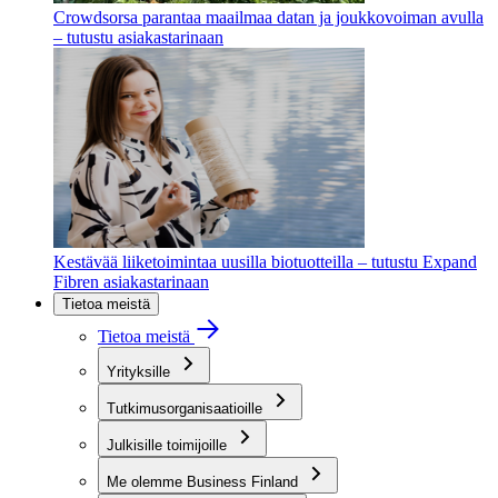
Crowdsorsa parantaa maailmaa datan ja joukkovoiman avulla
– tutustu asiakastarinaan
Kestävää liiketoimintaa uusilla biotuotteilla – tutustu Expand
Fibren asiakastarinaan
Tietoa meistä
Tietoa meistä
Yrityksille
Tutkimusorganisaatioille
Julkisille toimijoille
Me olemme Business Finland