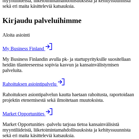
myyntiliideistä, liiketoimintamahdollisuuksista ja kehityssuunnista
sekä eri maita käsitteleviä katsauksia.
Kirjaudu palveluihimme
Aloita asiointi
My Business Finland
My Business Finlandin avulla pk- ja startupyrityksille suositellaan
heidän tilanteeseensa sopivia kasvun ja kansainvälistymisen
palveluita.
Rahoituksen asiointipalvelu
Rahoituksen asiontipalvelun kautta haetaan rahoitusta, raportoidaan
projektin etenemisestä sekä ilmoitetaan muutoksista.
Market Opportunities
Market Opportunities -palvelu tarjoaa tietoa kansainvälisistä
myyntiliideistä, liiketoimintamahdollisuuksista ja kehityssuunnista
sekä eri maita käsitteleviä katsauksia.