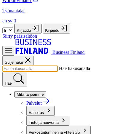
WorkinFinland
Työnantajat
en
sv
fi
Kirjaudu
Kirjaudu
Siirry pääsisältöön
Business Finland
Sulje haku
Hae hakusanalla
Hae
Mitä tarjoamme
Palvelut
Rahoitus
Tieto ja neuvonta
Verkostoituminen ja yhteistyö