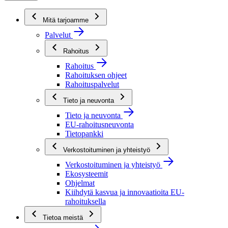
Mitä tarjoamme
Palvelut
Rahoitus
Rahoitus
Rahoituksen ohjeet
Rahoituspalvelut
Tieto ja neuvonta
Tieto ja neuvonta
EU-rahoitusneuvonta
Tietopankki
Verkostoituminen ja yhteistyö
Verkostoituminen ja yhteistyö
Ekosysteemit
Ohjelmat
Kiihdytä kasvua ja innovaatioita EU-
rahoituksella
Tietoa meistä