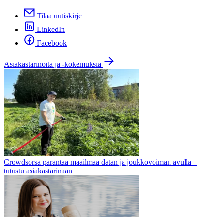
Tilaa uutiskirje
LinkedIn
Facebook
Asiakastarinoita ja -kokemuksia
Crowdsorsa parantaa maailmaa datan ja joukkovoiman avulla –
tutustu asiakastarinaan