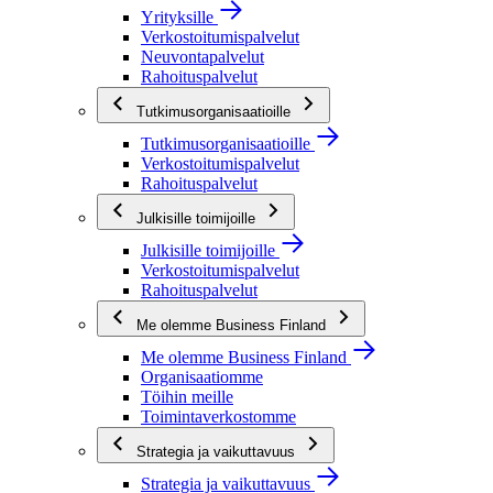
Yrityksille
Verkostoitumispalvelut
Neuvontapalvelut
Rahoituspalvelut
Tutkimusorganisaatioille
Tutkimusorganisaatioille
Verkostoitumispalvelut
Rahoituspalvelut
Julkisille toimijoille
Julkisille toimijoille
Verkostoitumispalvelut
Rahoituspalvelut
Me olemme Business Finland
Me olemme Business Finland
Organisaatiomme
Töihin meille
Toimintaverkostomme
Strategia ja vaikuttavuus
Strategia ja vaikuttavuus