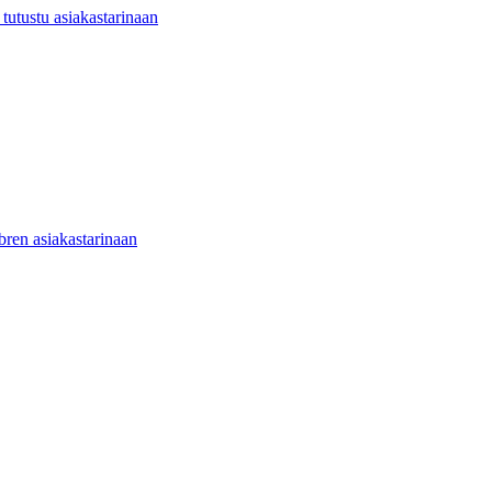
utustu asiakastarinaan
ibren asiakastarinaan