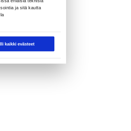
ssa erilaisia teknisiä
ointia ja sitä kautta
la
lli kaikki evästeet