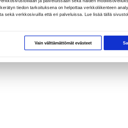
erkkosivustoillaan ja palveluissaan sekä näiden mobiilisovelluksi
kerätyn tiedon tarkoituksena on helpottaa verkkoliikenteen analys
sekä verkkosivuilla että eri palveluissa. Lue lisää tällä sivustol
Vain välttämättömät evästeet
Sa