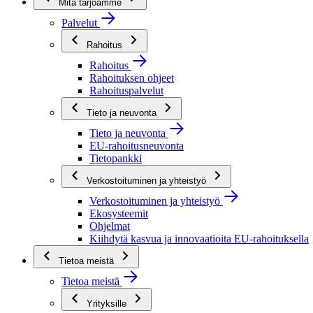
Mitä tarjoamme
Palvelut
Rahoitus
Rahoitus
Rahoituksen ohjeet
Rahoituspalvelut
Tieto ja neuvonta
Tieto ja neuvonta
EU-rahoitusneuvonta
Tietopankki
Verkostoituminen ja yhteistyö
Verkostoituminen ja yhteistyö
Ekosysteemit
Ohjelmat
Kiihdytä kasvua ja innovaatioita EU-rahoituksella
Tietoa meistä
Tietoa meistä
Yrityksille