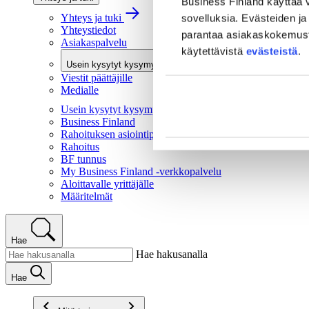
Business Finland käyttää v
Yhteys ja tuki
sovelluksia. Evästeiden ja 
Yhteystiedot
parantaa asiakaskokemusta 
Asiakaspalvelu
käytettävistä
evästeistä
.
Usein kysytyt kysymykset
Viestit päättäjille
Medialle
Usein kysytyt kysymykset
Business Finland
Rahoituksen asiointipalvelu
Rahoitus
BF tunnus
My Business Finland -verkkopalvelu
Aloittavalle yrittäjälle
Määritelmät
Hae
Hae hakusanalla
Hae