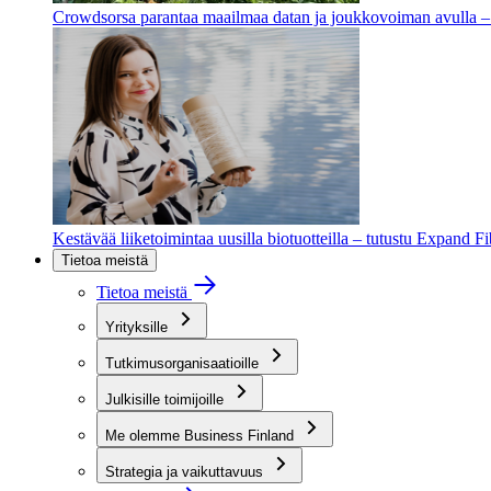
Crowdsorsa parantaa maailmaa datan ja joukkovoiman avulla – t
Kestävää liiketoimintaa uusilla biotuotteilla – tutustu Expand F
Tietoa meistä
Tietoa meistä
Yrityksille
Tutkimusorganisaatioille
Julkisille toimijoille
Me olemme Business Finland
Strategia ja vaikuttavuus