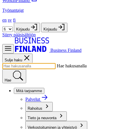
WorkinFinland
Työnantajat
en
sv
fi
Kirjaudu
Kirjaudu
Siirry pääsisältöön
Business Finland
Sulje haku
Hae hakusanalla
Hae
Mitä tarjoamme
Palvelut
Rahoitus
Tieto ja neuvonta
Verkostoituminen ja yhteistyö