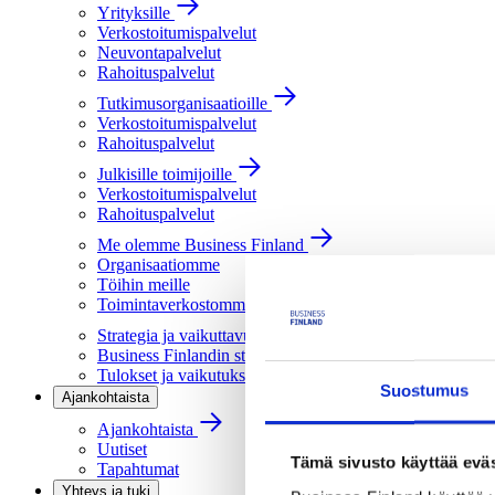
Yrityksille
Verkostoitumispalvelut
Neuvontapalvelut
Rahoituspalvelut
Tutkimusorganisaatioille
Verkostoitumispalvelut
Rahoituspalvelut
Julkisille toimijoille
Verkostoitumispalvelut
Rahoituspalvelut
Me olemme Business Finland
Organisaatiomme
Töihin meille
Toimintaverkostomme
Strategia ja vaikuttavuus
Business Finlandin strategia 2030
Tulokset ja vaikutukset
Suostumus
Ajankohtaista
Ajankohtaista
Uutiset
Tämä sivusto käyttää eväs
Tapahtumat
Yhteys ja tuki