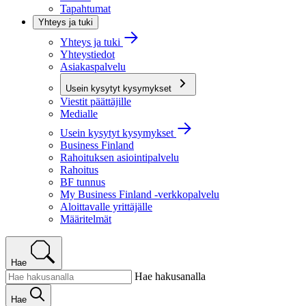
Tapahtumat
Yhteys ja tuki
Yhteys ja tuki
Yhteystiedot
Asiakaspalvelu
Usein kysytyt kysymykset
Viestit päättäjille
Medialle
Usein kysytyt kysymykset
Business Finland
Rahoituksen asiointipalvelu
Rahoitus
BF tunnus
My Business Finland -verkkopalvelu
Aloittavalle yrittäjälle
Määritelmät
Hae
Hae hakusanalla
Hae