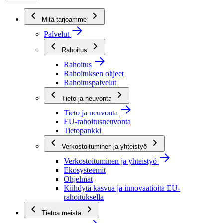
Mitä tarjoamme
Palvelut
Rahoitus
Rahoitus
Rahoituksen ohjeet
Rahoituspalvelut
Tieto ja neuvonta
Tieto ja neuvonta
EU-rahoitusneuvonta
Tietopankki
Verkostoituminen ja yhteistyö
Verkostoituminen ja yhteistyö
Ekosysteemit
Ohjelmat
Kiihdytä kasvua ja innovaatioita EU-
rahoituksella
Tietoa meistä