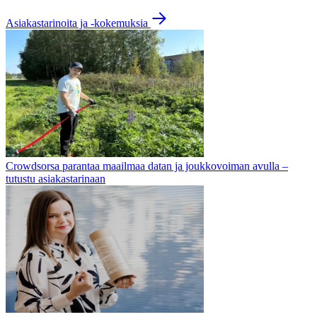
Asiakastarinoita ja -kokemuksia
Crowdsorsa parantaa maailmaa datan ja joukkovoiman avulla –
tutustu asiakastarinaan