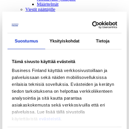
Määritelmät
Viestit päättäjille
Medialle
Kirjaudu palveluihimme
Suostumus
Yksityiskohdat
Tietoja
Aloita asiointi
My Business Finland
Tämä sivusto käyttää evästeitä
My Business Finlandin avulla pk- ja startupyrityksille suositellaan
heidän tilanteeseensa sopivia kasvun ja kansainvälistymisen
Business Finland käyttää verkkosivustoillaan ja
palveluita.
palveluissaan sekä näiden mobiilisovelluksissa
erilaisia teknisiä sovelluksia. Evästeiden ja kerätyn
Rahoituksen asiointipalvelu
tiedon tarkoituksena on helpottaa verkkoliikenteen
Rahoituksen asiontipalvelun kautta haetaan rahoitusta, raportoidaan
analysointia ja sitä kautta parantaa
projektin etenemisestä sekä ilmoitetaan muutoksista.
asiakaskokemusta sekä verkkosivuilla että eri
palveluissa. Lue lisää tällä sivustolla
Market Opportunities
käytettävistä
evästeistä
.
Market Opportunities -palvelu tarjoaa tietoa kansainvälisistä