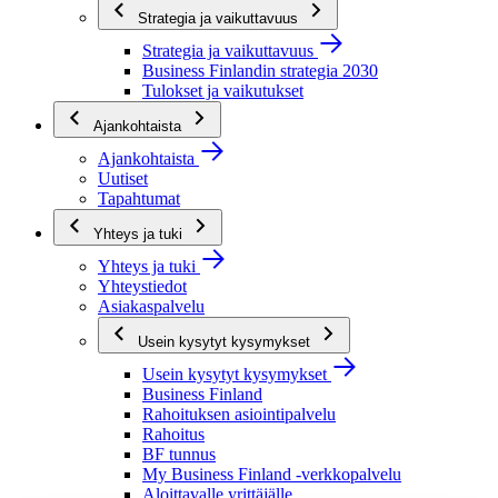
Strategia ja vaikuttavuus
Strategia ja vaikuttavuus
Business Finlandin strategia 2030
Tulokset ja vaikutukset
Ajankohtaista
Ajankohtaista
Uutiset
Tapahtumat
Yhteys ja tuki
Yhteys ja tuki
Yhteystiedot
Asiakaspalvelu
Usein kysytyt kysymykset
Usein kysytyt kysymykset
Business Finland
Rahoituksen asiointipalvelu
Rahoitus
BF tunnus
My Business Finland -verkkopalvelu
Aloittavalle yrittäjälle