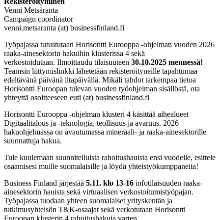
Rekisteröityminen
Venni Metsäranta
Campaign coordinator
venni.metsaranta (at) businessfinland.fi
Työpajassa tutustutaan Horisontti Eurooppa -ohjelman vuoden 2026
raaka-ainesektorin hakuihin klusterissa 4 sekä
verkostoidutaan. Ilmoittaudu tilaisuuteen
30.10.2025 mennessä!
Teamsin liittymislinkki lähetetään rekisteröityneille tapahtumaa
edeltävänä päivänä iltapäivällä. Mikäli tahdot tarkempaa tietoa
Horisontti Euroopan tulevan vuoden työohjelman sisällöstä, ota
yhteyttä osoitteeseen euti (at) businessfinland.fi
Horisontti Eurooppa -ohjelman klusteri 4 käsittää aihealueet
Digitaalitalous ja -teknologia, teollisuus ja avaruus. 2026
hakuohjelmassa on avautumassa mineraali- ja raaka-ainesektorille
suunnattuja hakua.
Tule kuulemaan suunnitelluista rahoitushauista ensi vuodelle, esittele
osaamisesi muille suomalaisille ja löydä yhteistyökumppaneita!
Business Finland järjestää
5.11. klo 13-16
infotilaisuuden raaka-
ainesektorin hauista sekä virtuaalisen verkostoitumistyöpajan.
Työpajassa tuodaan yhteen suomalaiset yrityskentän ja
tutkimusyhteisön T&K-osaajat sekä verkotutaan Horisontti
Euroopan klusterin 4 rahoitushakuja varten.