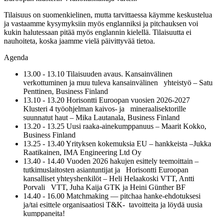
Tilaisuus on suomenkielinen, mutta tarvittaessa käymme keskustelua
ja vastaamme kysymyksiin myös englanniksi ja pitchauksen voi
kukin halutessaan pitää myös englannin kielellä. Tilaisuutta ei
nauhoiteta, koska jaamme vielä päivittyvää tietoa.
Agenda
13.00 - 13.10 Tilaisuuden avaus. Kansainvälinen
verkottuminen ja muu tuleva kansainvälinen yhteistyö – Satu
Penttinen, Business Finland
13.10 - 13.20 Horisontti Euroopan vuosien 2026-2027
Klusteri 4 työohjelman kaivos- ja mineraalisektorille
suunnatut haut – Mika Lautanala, Business Finland
13.20 - 13.25 Uusi raaka-ainekumppanuus – Maarit Kokko,
Business Finland
13.25 - 13.40 Yrityksen kokemuksia EU – hankkeista –Jukka
Raatikainen, IMA Engineering Ltd Oy
13.40 - 14.40 Vuoden 2026 hakujen esittely teemoittain –
tutkimuslaitosten asiantuntijat ja Horisontti Euroopan
kansalliset yhteyshenkilöt – Heli Helaakoski VTT, Antti
Porvali VTT, Juha Kaija GTK ja Heini Günther BF
14.40 - 16.00 Matchmaking — pitchaa hanke-ehdotuksesi
ja/tai esittele organisaatiosi T&K- tavoitteita ja löydä uusia
kumppaneita!