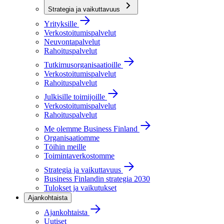
Strategia ja vaikuttavuus
Yrityksille
Verkostoitumispalvelut
Neuvontapalvelut
Rahoituspalvelut
Tutkimusorganisaatioille
Verkostoitumispalvelut
Rahoituspalvelut
Julkisille toimijoille
Verkostoitumispalvelut
Rahoituspalvelut
Me olemme Business Finland
Organisaatiomme
Töihin meille
Toimintaverkostomme
Strategia ja vaikuttavuus
Business Finlandin strategia 2030
Tulokset ja vaikutukset
Ajankohtaista
Ajankohtaista
Uutiset