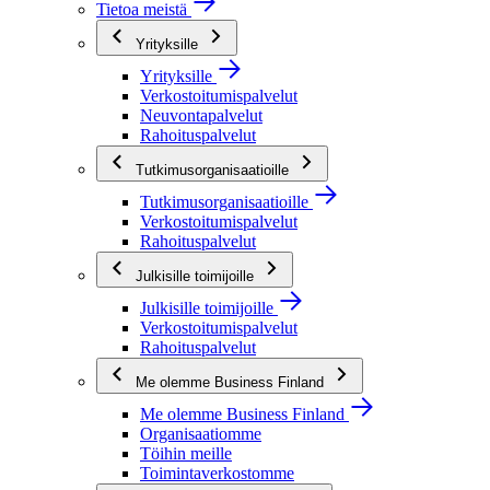
Tietoa meistä
Yrityksille
Yrityksille
Verkostoitumispalvelut
Neuvontapalvelut
Rahoituspalvelut
Tutkimusorganisaatioille
Tutkimusorganisaatioille
Verkostoitumispalvelut
Rahoituspalvelut
Julkisille toimijoille
Julkisille toimijoille
Verkostoitumispalvelut
Rahoituspalvelut
Me olemme Business Finland
Me olemme Business Finland
Organisaatiomme
Töihin meille
Toimintaverkostomme