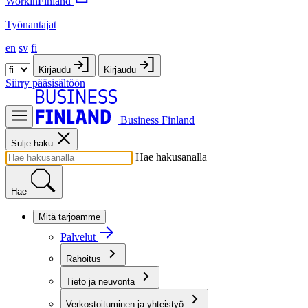
WorkinFinland
Työnantajat
en
sv
fi
Kirjaudu
Kirjaudu
Siirry pääsisältöön
Business Finland
Sulje haku
Hae hakusanalla
Hae
Mitä tarjoamme
Palvelut
Rahoitus
Tieto ja neuvonta
Verkostoituminen ja yhteistyö