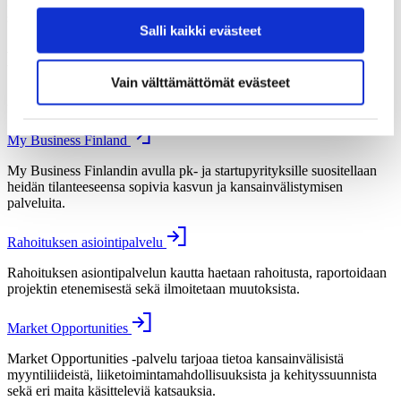
myyntiliideistä, liiketoimintamahdollisuuksista ja kehityssuunnista
sekä eri maita käsitteleviä katsauksia.
Salli kaikki evästeet
Kirjaudu palveluihimme
Vain välttämättömät evästeet
Aloita asiointi
My Business Finland
My Business Finlandin avulla pk- ja startupyrityksille suositellaan
heidän tilanteeseensa sopivia kasvun ja kansainvälistymisen
palveluita.
Rahoituksen asiointipalvelu
Rahoituksen asiontipalvelun kautta haetaan rahoitusta, raportoidaan
projektin etenemisestä sekä ilmoitetaan muutoksista.
Market Opportunities
Market Opportunities -palvelu tarjoaa tietoa kansainvälisistä
myyntiliideistä, liiketoimintamahdollisuuksista ja kehityssuunnista
sekä eri maita käsitteleviä katsauksia.