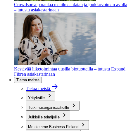
Crowdsorsa parantaa maailmaa datan ja joukkovoiman avulla
– tutustu asiakastarinaan
Kestävää liiketoimintaa uusilla biotuotteilla – tutustu Expand
Fibren asiakastarinaan
Tietoa meistä
Tietoa meistä
Yrityksille
Tutkimusorganisaatioille
Julkisille toimijoille
Me olemme Business Finland