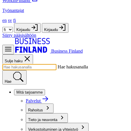
WorkinFinland
Työnantajat
en
sv
fi
Kirjaudu
Kirjaudu
Siirry pääsisältöön
Business Finland
Sulje haku
Hae hakusanalla
Hae
Mitä tarjoamme
Palvelut
Rahoitus
Tieto ja neuvonta
Verkostoituminen ja yhteistyö