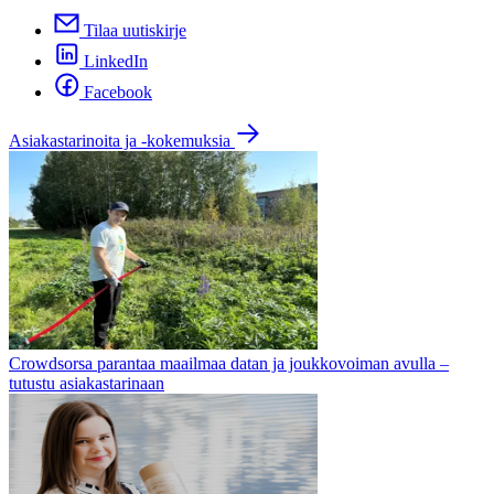
Tilaa uutiskirje
LinkedIn
Facebook
Asiakastarinoita ja -kokemuksia
Crowdsorsa parantaa maailmaa datan ja joukkovoiman avulla –
tutustu asiakastarinaan