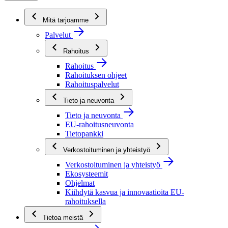
Mitä tarjoamme
Palvelut
Rahoitus
Rahoitus
Rahoituksen ohjeet
Rahoituspalvelut
Tieto ja neuvonta
Tieto ja neuvonta
EU-rahoitusneuvonta
Tietopankki
Verkostoituminen ja yhteistyö
Verkostoituminen ja yhteistyö
Ekosysteemit
Ohjelmat
Kiihdytä kasvua ja innovaatioita EU-
rahoituksella
Tietoa meistä