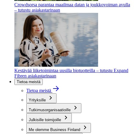
Crowdsorsa parantaa maailmaa datan ja joukkovoiman avulla
– tutustu asiakastarinaan
Kestävää liiketoimintaa uusilla biotuotteilla – tutustu Expand
Fibren asiakastarinaan
Tietoa meistä
Tietoa meistä
Yrityksille
Tutkimusorganisaatioille
Julkisille toimijoille
Me olemme Business Finland