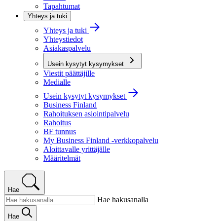
Tapahtumat
Yhteys ja tuki
Yhteys ja tuki
Yhteystiedot
Asiakaspalvelu
Usein kysytyt kysymykset
Viestit päättäjille
Medialle
Usein kysytyt kysymykset
Business Finland
Rahoituksen asiointipalvelu
Rahoitus
BF tunnus
My Business Finland -verkkopalvelu
Aloittavalle yrittäjälle
Määritelmät
Hae
Hae hakusanalla
Hae