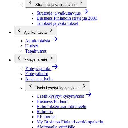
Strategia ja vaikuttavuus
Strategia ja vaikuttavuus
Business Finlandin strategia 2030
Tulokset ja vaikutukset
Ajankohtaista
Ajankohtaista
Uutiset
Tapahtumat
Yhteys ja tuki
Yhteys ja tuki
Yhteystiedot
Asiakaspalvelu
Usein kysytyt kysymykset
Usein kysytyt kysymykset
Business Finland
Rahoituksen asiointipalvelu
Rahoitus
BF tunnus
My Business Finland -verkkopalvelu
Aloittavalle yrittäjälle