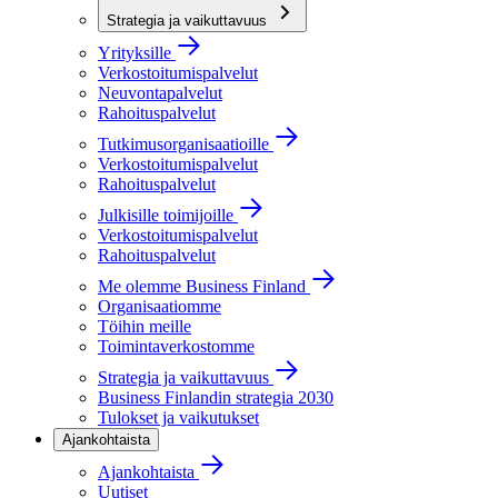
Strategia ja vaikuttavuus
Yrityksille
Verkostoitumispalvelut
Neuvontapalvelut
Rahoituspalvelut
Tutkimusorganisaatioille
Verkostoitumispalvelut
Rahoituspalvelut
Julkisille toimijoille
Verkostoitumispalvelut
Rahoituspalvelut
Me olemme Business Finland
Organisaatiomme
Töihin meille
Toimintaverkostomme
Strategia ja vaikuttavuus
Business Finlandin strategia 2030
Tulokset ja vaikutukset
Ajankohtaista
Ajankohtaista
Uutiset