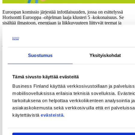
Euroopan komissio järjestää infotilaisuuden, jossa on esittelyssä
Horisontti Eurooppa -ohjelman laaja klusteri 5 -kokonaisuus. Se
sisältää ilmastoon, energiaan ja liikkuvuuteen liittyvät teemat ja
niihin vuonna 2025 aukeavat uudet rahoitushaut.
Tapahtuma tarjoaa tuleville hakijoille lisätietoa työohjelmasta 2025,
jonka uusissa rahoitushauissa on jaossa 1,2 miljardia euroa.
Työohjelma keskittyy kaksoishaasteeseen: vihreään siirtymään ja
digitaaliseen muutokseen, jotka ovat välttämättömiä
Suostumus
Yksityiskohdat
ilmastoneutraaliuden saavuttamiseksi Euroopassa vuoteen 2050
mennessä.
Infopäivä järjestetään 6. toukokuuta 2025 (klo 9.00–16.00 CEST)
Tämä sivusto käyttää evästeitä
sekä paikan päällä Charlemagne-rakennuksessa Brysselissä että
Business Finland käyttää verkkosivustoillaan ja palveluis
verkossa.
mobiilisovelluksissa erilaisia teknisiä sovelluksia. Evästei
Ohjelman, ilmoittautumislinkin ja tarkemmat tiedot löydät
komission
tarkoituksena on helpottaa verkkoliikenteen analysointia ja
tapahtumasivustolta
.
asiakaskokemusta sekä verkkosivuilla että eri palveluissa. 
Huomioithan, että paikan päällä osallistujien määrä on rajoitettu.
käytettävistä
evästeistä
.
Ilmoittautuminen paikan päällä tapahtuvaan osallistumiseen
sulkeutuu 31. maaliskuuta 2025 (tai aikaisemmin, jos
tapahtumapaikan kapasiteetti on täytetty).