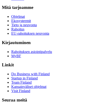
Mitä tarjoamme
Ohjelmat
Ekosysteemit
Tieto ja neuvonta
Rahoitus
EU-rahoituksen neuvonta
Kirjautuminen
Rahoituksen asiointipalvelu
MyBF
Linkit
Do Business with Finland
Startup in Finland
Team Finland
Kansainväliset ohjelmat
Visit Finland
Seuraa meitä