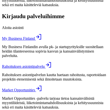
myyntiliideistä, liiketoimintamahdollisuuksista ja kehityssuunnista
sekä eri maita käsitteleviä katsauksia.
Kirjaudu palveluihimme
Aloita asiointi
My Business Finland
My Business Finlandin avulla pk- ja startupyrityksille suositellaan
heidän tilanteeseensa sopivia kasvun ja kansainvälistymisen
palveluita.
Rahoituksen asiointipalvelu
Rahoituksen asiontipalvelun kautta haetaan rahoitusta, raportoidaan
projektin etenemisestä sekä ilmoitetaan muutoksista.
Market Opportunities
Market Opportunities -palvelu tarjoaa tietoa kansainvälisistä
myyntiliideistä, liiketoimintamahdollisuuksista ja kehityssuunnista
sekä eri maita käsitteleviä katsauksia.