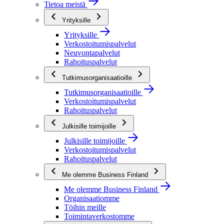
Tietoa meistä
Yrityksille
Yrityksille
Verkostoitumispalvelut
Neuvontapalvelut
Rahoituspalvelut
Tutkimusorganisaatioille
Tutkimusorganisaatioille
Verkostoitumispalvelut
Rahoituspalvelut
Julkisille toimijoille
Julkisille toimijoille
Verkostoitumispalvelut
Rahoituspalvelut
Me olemme Business Finland
Me olemme Business Finland
Organisaatiomme
Töihin meille
Toimintaverkostomme