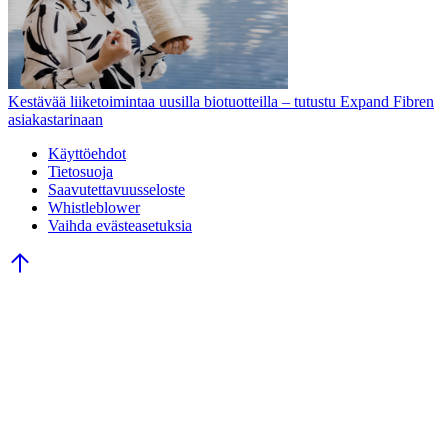
Kestävää liiketoimintaa uusilla biotuotteilla – tutustu Expand Fibren
asiakastarinaan
Käyttöehdot
Tietosuoja
Saavutettavuusseloste
Whistleblower
Vaihda evästeasetuksia