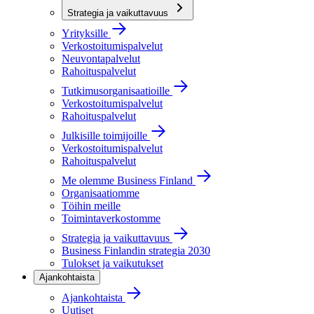
Strategia ja vaikuttavuus
Yrityksille
Verkostoitumispalvelut
Neuvontapalvelut
Rahoituspalvelut
Tutkimusorganisaatioille
Verkostoitumispalvelut
Rahoituspalvelut
Julkisille toimijoille
Verkostoitumispalvelut
Rahoituspalvelut
Me olemme Business Finland
Organisaatiomme
Töihin meille
Toimintaverkostomme
Strategia ja vaikuttavuus
Business Finlandin strategia 2030
Tulokset ja vaikutukset
Ajankohtaista
Ajankohtaista
Uutiset