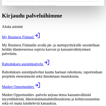
myyntiliideistä, liiketoimintamahdollisuuksista ja kehityssuunnista
sekä eri maita käsitteleviä katsauksia.
Kirjaudu palveluihimme
Aloita asiointi
My Business Finland
My Business Finlandin avulla pk- ja startupyrityksille suositellaan
heidän tilanteeseensa sopivia kasvun ja kansainvälistymisen
palveluita.
Rahoituksen asiointipalvelu
Rahoituksen asiontipalvelun kautta haetaan rahoitusta, raportoidaan
projektin etenemisestä sekä ilmoitetaan muutoksista.
Market Opportunities
Market Opportunities -palvelu tarjoaa tietoa kansainvälisistä
myyntiliideistä, liiketoimintamahdollisuuksista ja kehityssuunnista
sekä eri maita käsitteleviä katsauksia.