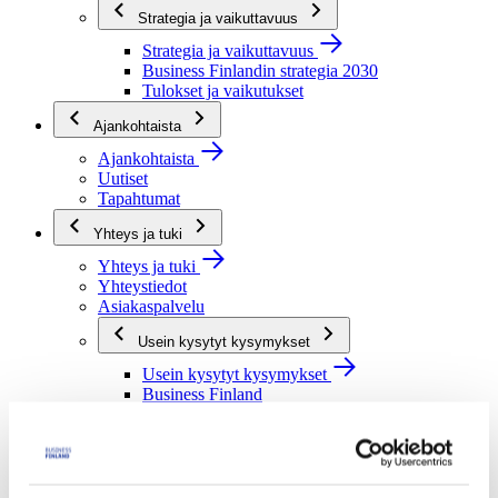
Strategia ja vaikuttavuus
Strategia ja vaikuttavuus
Business Finlandin strategia 2030
Tulokset ja vaikutukset
Ajankohtaista
Ajankohtaista
Uutiset
Tapahtumat
Yhteys ja tuki
Yhteys ja tuki
Yhteystiedot
Asiakaspalvelu
Usein kysytyt kysymykset
Usein kysytyt kysymykset
Business Finland
Rahoituksen asiointipalvelu
Rahoitus
BF tunnus
My Business Finland -verkkopalvelu
Aloittavalle yrittäjälle