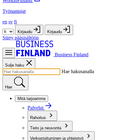
WorkinFinland
Työnantajat
en
sv
fi
Kirjaudu
Kirjaudu
Siirry pääsisältöön
Business Finland
Sulje haku
Hae hakusanalla
Hae
Mitä tarjoamme
Palvelut
Rahoitus
Tieto ja neuvonta
Verkostoituminen ja yhteistyö