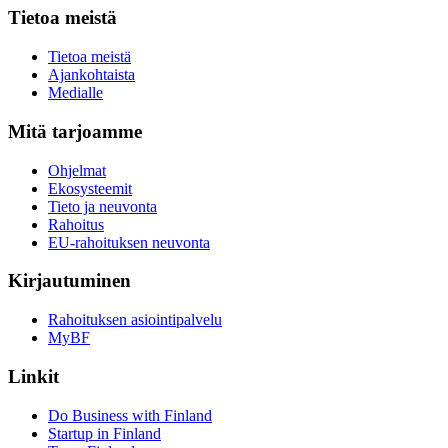
Tietoa meistä
Tietoa meistä
Ajankohtaista
Medialle
Mitä tarjoamme
Ohjelmat
Ekosysteemit
Tieto ja neuvonta
Rahoitus
EU-rahoituksen neuvonta
Kirjautuminen
Rahoituksen asiointipalvelu
MyBF
Linkit
Do Business with Finland
Startup in Finland