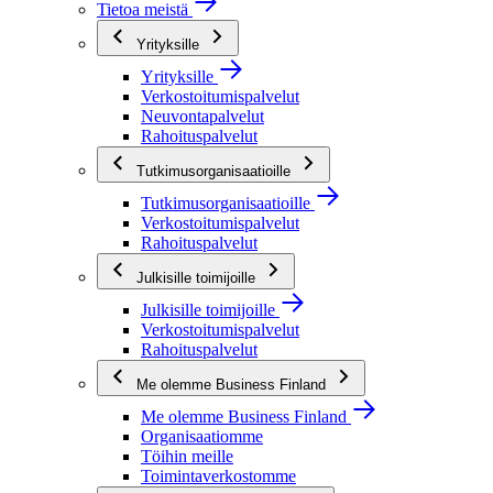
Tietoa meistä
Yrityksille
Yrityksille
Verkostoitumispalvelut
Neuvontapalvelut
Rahoituspalvelut
Tutkimusorganisaatioille
Tutkimusorganisaatioille
Verkostoitumispalvelut
Rahoituspalvelut
Julkisille toimijoille
Julkisille toimijoille
Verkostoitumispalvelut
Rahoituspalvelut
Me olemme Business Finland
Me olemme Business Finland
Organisaatiomme
Töihin meille
Toimintaverkostomme