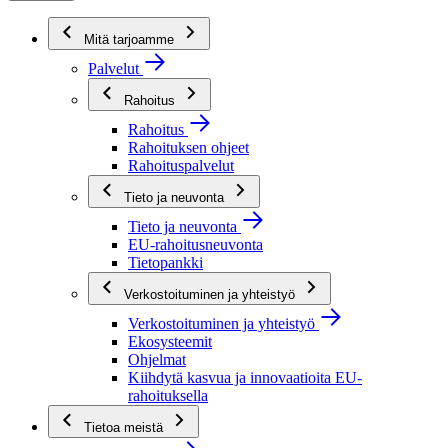
Mitä tarjoamme
Palvelut
Rahoitus
Rahoitus
Rahoituksen ohjeet
Rahoituspalvelut
Tieto ja neuvonta
Tieto ja neuvonta
EU-rahoitusneuvonta
Tietopankki
Verkostoituminen ja yhteistyö
Verkostoituminen ja yhteistyö
Ekosysteemit
Ohjelmat
Kiihdytä kasvua ja innovaatioita EU-
rahoituksella
Tietoa meistä