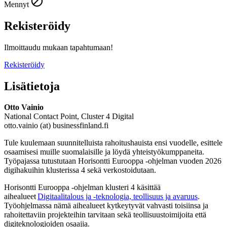
Mennyt
Rekisteröidy
Ilmoittaudu mukaan tapahtumaan!
Rekisteröidy
Lisätietoja
Otto Vainio
National Contact Point, Cluster 4 Digital
otto.vainio (at) businessfinland.fi
Tule kuulemaan suunnitelluista rahoitushauista ensi vuodelle, esittele
osaamisesi muille suomalaisille ja löydä yhteistyökumppaneita.
Työpajassa tutustutaan Horisontti Eurooppa -ohjelman vuoden 2026
digihakuihin klusterissa 4 sekä verkostoidutaan.
Horisontti Eurooppa -ohjelman klusteri 4 käsittää
aihealueet
Digitaalitalous ja -teknologia, teollisuus ja avaruus
.
Työohjelmassa nämä aihealueet kytkeytyvät vahvasti toisiinsa ja
rahoitettaviin projekteihin tarvitaan sekä teollisuustoimijoita että
digiteknologioiden osaajia.