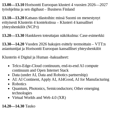
13.00—13.10
Horisontti Euroopan klusteri 4 vuosien 2026—2027
työohjelma ja sen digihaut – Business Finland
13.10—13.20
Katsaus tilastoihin: missä Suomi on menestynyt
erityisesti Klusterin 4 kontekstissa – Klusteri 4 kansalliset
yhteyshenkilöt (NCP:t)
13.20—13.30
Hankkeen toteuttajan näkökulma: Case-esimerkki
13.30—14.20
Vuoden 2026 hakujen esittely teemoittain – VTT:n
asiantuntijat ja Horisontti Euroopan kansallliset yhteyshenkilöt
Klusterin 4 Digital ja Human -hakuaiheet:
Telco-Edge-Cloud continuum, end-to-end AI compute
continuum and Open Internet Stack
Data (under AI, Data and Robotics partnership)
AI: AI Continent, Apply AI, AI4Good, AI for Manufacturing
Robotics
Quantum, Photonics, Semiconductors; Other emerging
technologies
Virtual Worlds and Web 4.0 (XR)
14.20—14.30
Tauko