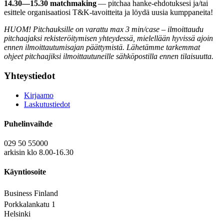
14.30—15.30 matchmaking
— pitchaa hanke-ehdotuksesi ja/tai
esittele organisaatiosi T&K-tavoitteita ja löydä uusia kumppaneita!
HUOM! Pitchauksille on varattu max 3 min/case – ilmoittaudu
pitchaajaksi rekisteröitymisen yhteydessä, mielellään hyvissä ajoin
ennen ilmoittautumisajan päättymistä. Lähetämme tarkemmat
ohjeet pitchaajiksi ilmoittautuneille sähköpostilla ennen tilaisuutta.
Yhteystiedot
Kirjaamo
Laskutustiedot
Puhelinvaihde
029 50 55000
arkisin klo 8.00-16.30
Käyntiosoite
Business Finland
Porkkalankatu 1
Helsinki