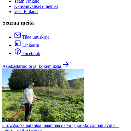
Team Finland
Kansainväliset ohjelmat
Visit Finland
Seuraa meitä
Tilaa uutiskirje
LinkedIn
Facebook
Asiakastarinoita ja -kokemuksia
Crowdsorsa parantaa maailmaa datan ja joukkovoiman avulla –
tutustu asiakastarinaan