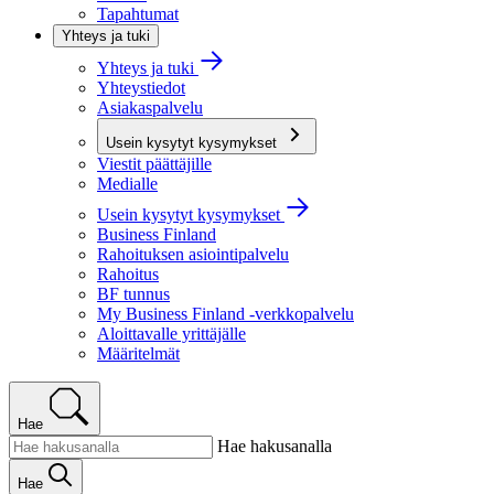
Tapahtumat
Yhteys ja tuki
Yhteys ja tuki
Yhteystiedot
Asiakaspalvelu
Usein kysytyt kysymykset
Viestit päättäjille
Medialle
Usein kysytyt kysymykset
Business Finland
Rahoituksen asiointipalvelu
Rahoitus
BF tunnus
My Business Finland -verkkopalvelu
Aloittavalle yrittäjälle
Määritelmät
Hae
Hae hakusanalla
Hae