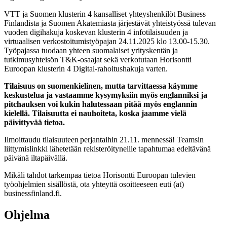
VTT ja Suomen klusterin 4 kansalliset yhteyshenkilöt Business
Finlandista ja Suomen Akatemiasta järjestävät yhteistyössä tulevan
vuoden digihakuja koskevan klusterin 4 infotilaisuuden ja
virtuaalisen verkostoitumistyöpajan 24.11.2025 klo 13.00-15.30.
Työpajassa tuodaan yhteen suomalaiset yrityskentän ja
tutkimusyhteisön T&K-osaajat sekä verkotutaan Horisontti
Euroopan klusterin 4 Digital-rahoitushakuja varten.
Tilaisuus on suomenkielinen, mutta tarvittaessa käymme
keskustelua ja vastaamme kysymyksiin myös englanniksi ja
pitchauksen voi kukin halutessaan pitää myös englannin
kielellä. Tilaisuutta ei nauhoiteta, koska jaamme vielä
päivittyvää tietoa.
Ilmoittaudu tilaisuuteen perjantaihin 21.11. mennessä! Teamsin
liittymislinkki lähetetään rekisteröityneille tapahtumaa edeltävänä
päivänä iltapäivällä.
Mikäli tahdot tarkempaa tietoa Horisontti Euroopan tulevien
työohjelmien sisällöstä, ota yhteyttä osoitteeseen euti (at)
businessfinland.fi.
Ohjelma