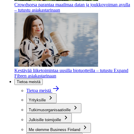
Crowdsorsa parantaa maailmaa datan ja joukkovoiman avulla
– tutustu asiakastarinaan
Kestävää liiketoimintaa uusilla biotuotteilla – tutustu Expand
Fibren asiakastarinaan
Tietoa meistä
Tietoa meistä
Yrityksille
Tutkimusorganisaatioille
Julkisille toimijoille
Me olemme Business Finland