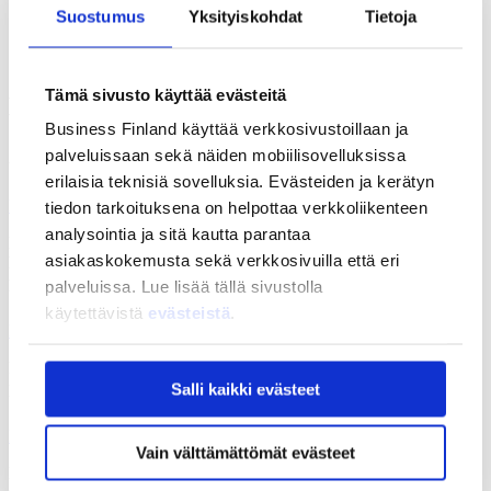
Suostumus
Määritelmät
Yksityiskohdat
Tietoja
Viestit päättäjille
Medialle
Tämä sivusto käyttää evästeitä
Kirjaudu palveluihimme
Business Finland käyttää verkkosivustoillaan ja
palveluissaan sekä näiden mobiilisovelluksissa
Aloita asiointi
erilaisia teknisiä sovelluksia. Evästeiden ja kerätyn
My Business Finland
tiedon tarkoituksena on helpottaa verkkoliikenteen
analysointia ja sitä kautta parantaa
My Business Finlandin avulla pk- ja startupyrityksille suositellaan
asiakaskokemusta sekä verkkosivuilla että eri
heidän tilanteeseensa sopivia kasvun ja kansainvälistymisen
palveluita.
palveluissa. Lue lisää tällä sivustolla
käytettävistä
evästeistä
.
Rahoituksen asiointipalvelu
Rahoituksen asiontipalvelun kautta haetaan rahoitusta, raportoidaan
projektin etenemisestä sekä ilmoitetaan muutoksista.
Salli kaikki evästeet
Market Opportunities
Vain välttämättömät evästeet
Market Opportunities -palvelu tarjoaa tietoa kansainvälisistä