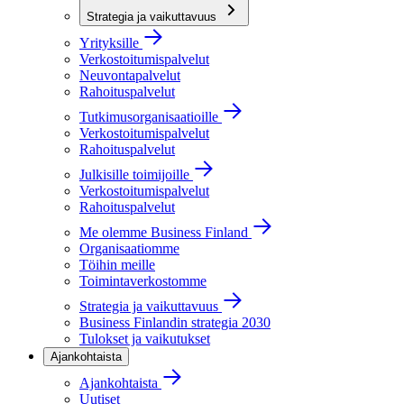
Strategia ja vaikuttavuus
Yrityksille
Verkostoitumispalvelut
Neuvontapalvelut
Rahoituspalvelut
Tutkimusorganisaatioille
Verkostoitumispalvelut
Rahoituspalvelut
Julkisille toimijoille
Verkostoitumispalvelut
Rahoituspalvelut
Me olemme Business Finland
Organisaatiomme
Töihin meille
Toimintaverkostomme
Strategia ja vaikuttavuus
Business Finlandin strategia 2030
Tulokset ja vaikutukset
Ajankohtaista
Ajankohtaista
Uutiset