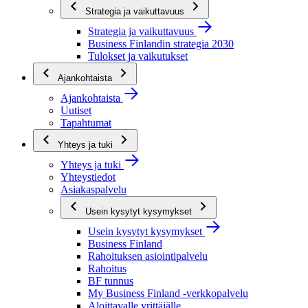
Strategia ja vaikuttavuus
Strategia ja vaikuttavuus
Business Finlandin strategia 2030
Tulokset ja vaikutukset
Ajankohtaista
Ajankohtaista
Uutiset
Tapahtumat
Yhteys ja tuki
Yhteys ja tuki
Yhteystiedot
Asiakaspalvelu
Usein kysytyt kysymykset
Usein kysytyt kysymykset
Business Finland
Rahoituksen asiointipalvelu
Rahoitus
BF tunnus
My Business Finland -verkkopalvelu
Aloittavalle yrittäjälle