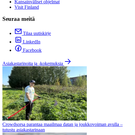
Kansainväliset ohjelmat
Visit Finland
Seuraa meitä
Tilaa uutiskirje
LinkedIn
Facebook
Asiakastarinoita ja -kokemuksia
Crowdsorsa parantaa maailmaa datan ja joukkovoiman avulla –
tutustu asiakastarinaan