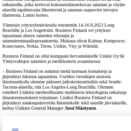
ratkaisuilla, jotka kertovat kokonaistilannekuvan sataman ja väylän
alueella tapahtuvasta liikenteestä ja sataman saapuvien laivojen
tilanteesta, Lainio kertoo.
Viimeisin yritysryhmävierailu toteutettiin 14-16.9.2023 Long
Beachille ja Los Angelesiin. Business Finland vei yritykset
tapaamaan alueen satamien edustajia ja
satamaterminaalioperaattoreita. Mukana olivat Kalmar, Kempower,
Konecranes, Nokia, Treon, Unikie, Visy ja Wärtsilä.
Business Finland on ollut kumppani hervantalaiselle Unikie Oy:lle
Yhdysvaltojen satamien ja meriklusterin avaamisessa:
– Business Finland on auttanut meitä luomaan kontakteja ja
järjestänyt lukuisia tapaamisia. Useiden vierailujen ansiosta
länsirannikolla olemme päässeet jatkokeskusteluihin sekä Seattle-
Tacoma-alueella, että Los Angeles-Long Beachilla. Olemme
esitelleet Unikien meriteollisuutta mullistavia teknologisia ratkaisuja
ilmastonmuutoksen torjuntaan. Lisäksi Business Finland on
järjestänyt asiakaspalavereita Itärannikolle sekä suurille järvialueille,
kertoo Unikien General Manager
Jussi Mäntynen
.
Suomen meriteollisuuteen ja satamiin liittyvä vienti on 9–13
miljardia euroa vuosittain vastaten lähelle kymmenesosaa koko
Suomen viennin arvosta. Kestävyys ja digitalisaatio ovat molemmat