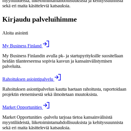
myyntiliideistä, liiketoimintamahdollisuuksista ja kehityssuunnista
sekä eri maita käsitteleviä katsauksia.
Kirjaudu palveluihimme
Aloita asiointi
My Business Finland
My Business Finlandin avulla pk- ja startupyrityksille suositellaan
heidän tilanteeseensa sopivia kasvun ja kansainvälistymisen
palveluita.
Rahoituksen asiointipalvelu
Rahoituksen asiontipalvelun kautta haetaan rahoitusta, raportoidaan
projektin etenemisestä sekä ilmoitetaan muutoksista.
Market Opportunities
Market Opportunities -palvelu tarjoaa tietoa kansainvälisistä
myyntiliideistä, liiketoimintamahdollisuuksista ja kehityssuunnista
sekä eri maita käsitteleviä katsauksia.