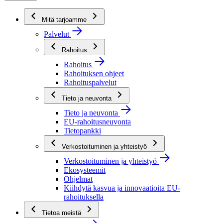
Mitä tarjoamme
Palvelut
Rahoitus
Rahoitus
Rahoituksen ohjeet
Rahoituspalvelut
Tieto ja neuvonta
Tieto ja neuvonta
EU-rahoitusneuvonta
Tietopankki
Verkostoituminen ja yhteistyö
Verkostoituminen ja yhteistyö
Ekosysteemit
Ohjelmat
Kiihdytä kasvua ja innovaatioita EU-
rahoituksella
Tietoa meistä