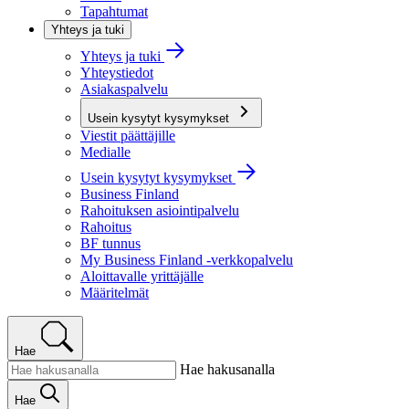
Tapahtumat
Yhteys ja tuki
Yhteys ja tuki
Yhteystiedot
Asiakaspalvelu
Usein kysytyt kysymykset
Viestit päättäjille
Medialle
Usein kysytyt kysymykset
Business Finland
Rahoituksen asiointipalvelu
Rahoitus
BF tunnus
My Business Finland -verkkopalvelu
Aloittavalle yrittäjälle
Määritelmät
Hae
Hae hakusanalla
Hae