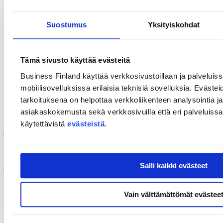
merkittäviä trendejä laivanrakennuksessa, merenkulussa sekä
satamissa.
Suostumus
Yksityiskohdat
Lisätietoja
Ulla Lainio, Commercial Counselor, Business Finland USA
Tämä sivusto käyttää evästeitä
ulla.lainio (at) businessfinland.fi
+358 40 343 3357 (huom. aikaero Suomen ja USA:n välillä)
Business Finland käyttää verkkosivustoillaan ja palveluis
Maria Westerholm, Director, Delegations, Business Finland
mobiilisovelluksissa erilaisia teknisiä sovelluksia. Evästei
maria.westerholm (at) businessfinland.fi
tarkoituksena on helpottaa verkkoliikenteen analysointia ja
+358 40 343 3431
asiakaskokemusta sekä verkkosivuilla että eri palveluissa. 
John Lund, Sales and Marketing Director, Visy
käytettävistä
evästeistä
.
john.lund (at) visy.fi
+358 50 477 9504
Jussi Mäntynen, General Manager, Unikie
Salli kaikki evästeet
jussi.mantynen (at) unikie.com
+1 669 207 9954
Maria Arruda, Head of Communications, Business Finland
Vain välttämättömät evästee
maria.arruda (at) businessfinland.fi
+358 40 093 3913