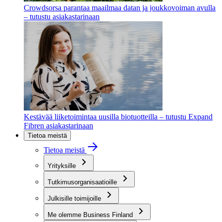
Crowdsorsa parantaa maailmaa datan ja joukkovoiman avulla
– tutustu asiakastarinaan
Kestävää liiketoimintaa uusilla biotuotteilla – tutustu Expand
Fibren asiakastarinaan
Tietoa meistä
Tietoa meistä
Yrityksille
Tutkimusorganisaatioille
Julkisille toimijoille
Me olemme Business Finland