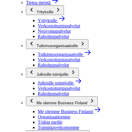
Tietoa meistä
Yrityksille
Yrityksille
Verkostoitumispalvelut
Neuvontapalvelut
Rahoituspalvelut
Tutkimusorganisaatioille
Tutkimusorganisaatioille
Verkostoitumispalvelut
Rahoituspalvelut
Julkisille toimijoille
Julkisille toimijoille
Verkostoitumispalvelut
Rahoituspalvelut
Me olemme Business Finland
Me olemme Business Finland
Organisaatiomme
Töihin meille
Toimintaverkostomme