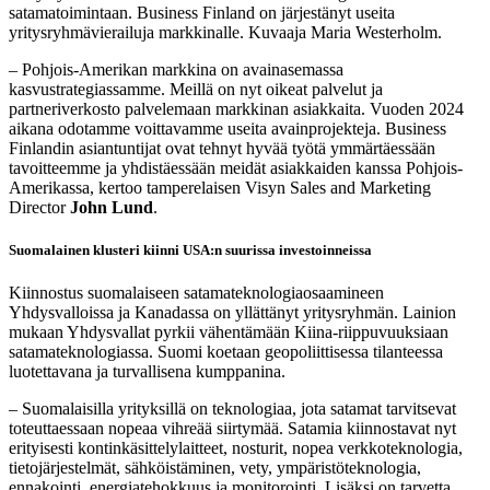
satamatoimintaan. Business Finland on järjestänyt useita
yritysryhmävierailuja markkinalle. Kuvaaja Maria Westerholm.
– Pohjois-Amerikan markkina on avainasemassa
kasvustrategiassamme. Meillä on nyt oikeat palvelut ja
partneriverkosto palvelemaan markkinan asiakkaita. Vuoden 2024
aikana odotamme voittavamme useita avainprojekteja. Business
Finlandin asiantuntijat ovat tehnyt hyvää työtä ymmärtäessään
tavoitteemme ja yhdistäessään meidät asiakkaiden kanssa Pohjois-
Amerikassa, kertoo tamperelaisen Visyn Sales and Marketing
Director
John Lund
.
Suomalainen klusteri kiinni USA:n suurissa investoinneissa
Kiinnostus suomalaiseen satamateknologiaosaamineen
Yhdysvalloissa ja Kanadassa on yllättänyt yritysryhmän. Lainion
mukaan Yhdysvallat pyrkii vähentämään Kiina-riippuvuuksiaan
satamateknologiassa. Suomi koetaan geopoliittisessa tilanteessa
luotettavana ja turvallisena kumppanina.
– Suomalaisilla yrityksillä on teknologiaa, jota satamat tarvitsevat
toteuttaessaan nopeaa vihreää siirtymää. Satamia kiinnostavat nyt
erityisesti kontinkäsittelylaitteet, nosturit, nopea verkkoteknologia,
tietojärjestelmät, sähköistäminen, vety, ympäristöteknologia,
ennakointi, energiatehokkuus ja monitorointi. Lisäksi on tarvetta