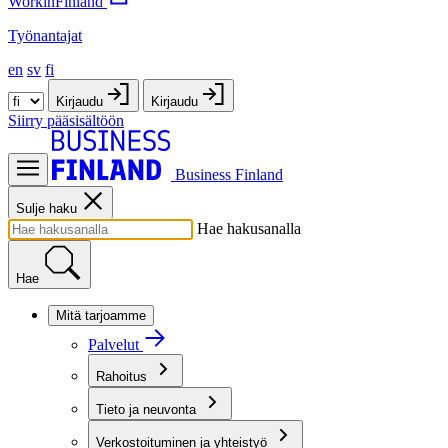
WorkinFinland
Työnantajat
en
sv
fi
Kirjaudu
Kirjaudu
Siirry pääsisältöön
Business Finland
Sulje haku
Hae hakusanalla
Hae
Mitä tarjoamme
Palvelut
Rahoitus
Tieto ja neuvonta
Verkostoituminen ja yhteistyö