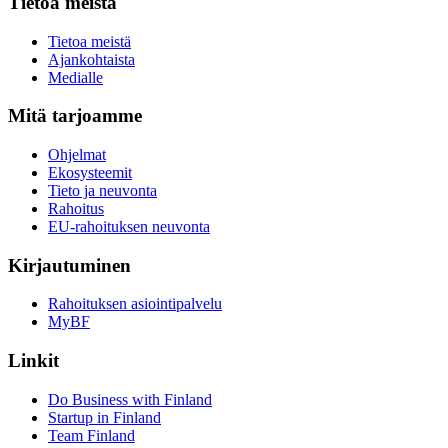
Tietoa meistä
Tietoa meistä
Ajankohtaista
Medialle
Mitä tarjoamme
Ohjelmat
Ekosysteemit
Tieto ja neuvonta
Rahoitus
EU-rahoituksen neuvonta
Kirjautuminen
Rahoituksen asiointipalvelu
MyBF
Linkit
Do Business with Finland
Startup in Finland
Team Finland