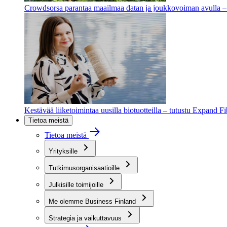
Crowdsorsa parantaa maailmaa datan ja joukkovoiman avulla – t
Kestävää liiketoimintaa uusilla biotuotteilla – tutustu Expand F
Tietoa meistä
Tietoa meistä
Yrityksille
Tutkimusorganisaatioille
Julkisille toimijoille
Me olemme Business Finland
Strategia ja vaikuttavuus