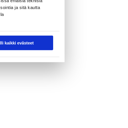
ssa erilaisia teknisiä
ointia ja sitä kautta
la
lli kaikki evästeet