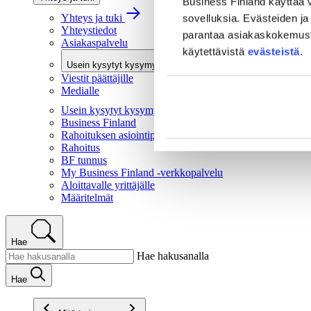
Business Finland käyttää v
Yhteys ja tuki
sovelluksia. Evästeiden ja 
Yhteystiedot
parantaa asiakaskokemusta 
Asiakaspalvelu
käytettävistä
evästeistä
.
Usein kysytyt kysymykset
Viestit päättäjille
Medialle
Usein kysytyt kysymykset
Business Finland
Rahoituksen asiointipalvelu
Rahoitus
BF tunnus
My Business Finland -verkkopalvelu
Aloittavalle yrittäjälle
Määritelmät
Hae
Hae hakusanalla
Hae