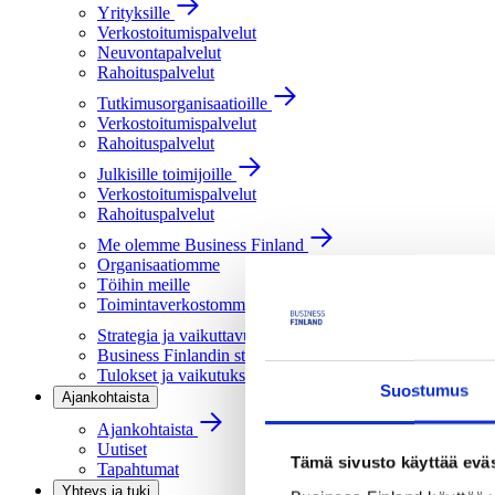
Yrityksille
Verkostoitumispalvelut
Neuvontapalvelut
Rahoituspalvelut
Tutkimusorganisaatioille
Verkostoitumispalvelut
Rahoituspalvelut
Julkisille toimijoille
Verkostoitumispalvelut
Rahoituspalvelut
Me olemme Business Finland
Organisaatiomme
Töihin meille
Toimintaverkostomme
Strategia ja vaikuttavuus
Business Finlandin strategia 2030
Tulokset ja vaikutukset
Suostumus
Ajankohtaista
Ajankohtaista
Uutiset
Tämä sivusto käyttää eväs
Tapahtumat
Yhteys ja tuki