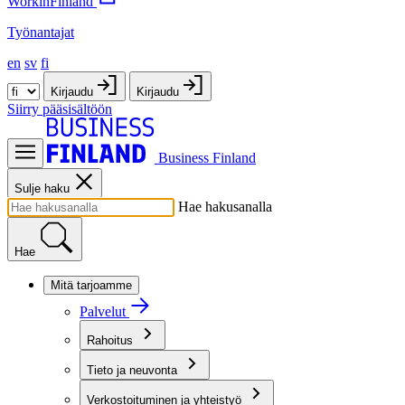
WorkinFinland
Työnantajat
en
sv
fi
Kirjaudu
Kirjaudu
Siirry pääsisältöön
Business Finland
Sulje haku
Hae hakusanalla
Hae
Mitä tarjoamme
Palvelut
Rahoitus
Tieto ja neuvonta
Verkostoituminen ja yhteistyö