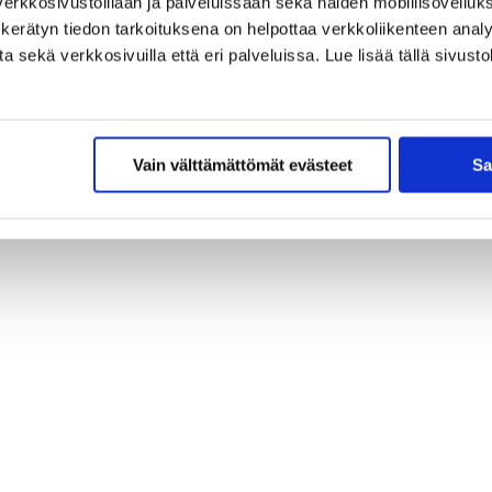
erkkosivustoillaan ja palveluissaan sekä näiden mobiilisovelluksi
kerätyn tiedon tarkoituksena on helpottaa verkkoliikenteen analys
sekä verkkosivuilla että eri palveluissa. Lue lisää tällä sivustol
Vain välttämättömät evästeet
Sa