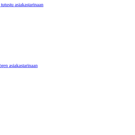
utustu asiakastarinaan
ibren asiakastarinaan