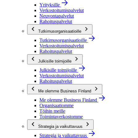
Yrityksille
Verkostoitumispalvelut
Neuvontapalvelut
Rahoituspalvelut
Tutkimusorganisaatioille
Tutkimusorganisaatioille
Verkostoitumispalvelut
Rahoituspalvelut
Julkisille toimijoille
Julkisille toimijoille
Verkostoitumispalvelut
Rahoituspalvelut
Me olemme Business Finland
Me olemme Business Finland
Organisaatiomme
Töihin meille
Toimintaverkostomme
Strategia ja vaikuttavuus
Strategia ja vaikuttavuus