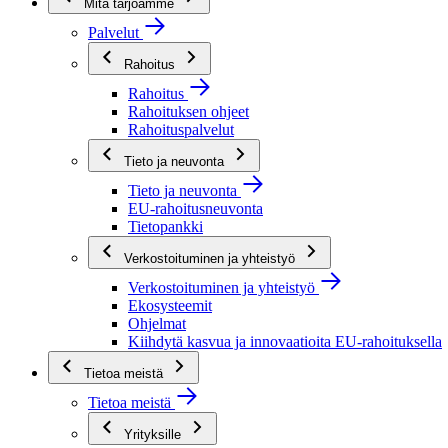
Mitä tarjoamme
Palvelut
Rahoitus
Rahoitus
Rahoituksen ohjeet
Rahoituspalvelut
Tieto ja neuvonta
Tieto ja neuvonta
EU-rahoitusneuvonta
Tietopankki
Verkostoituminen ja yhteistyö
Verkostoituminen ja yhteistyö
Ekosysteemit
Ohjelmat
Kiihdytä kasvua ja innovaatioita EU-rahoituksella
Tietoa meistä
Tietoa meistä
Yrityksille