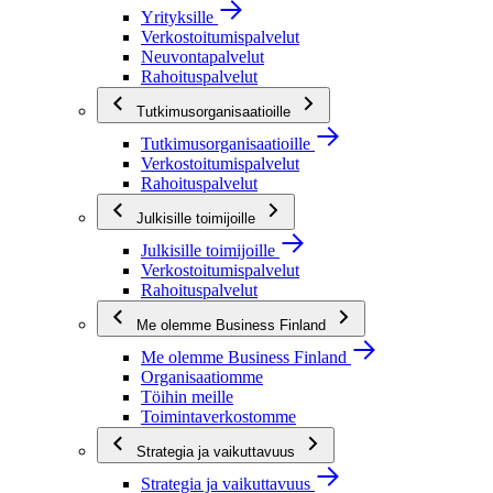
Yrityksille
Verkostoitumispalvelut
Neuvontapalvelut
Rahoituspalvelut
Tutkimusorganisaatioille
Tutkimusorganisaatioille
Verkostoitumispalvelut
Rahoituspalvelut
Julkisille toimijoille
Julkisille toimijoille
Verkostoitumispalvelut
Rahoituspalvelut
Me olemme Business Finland
Me olemme Business Finland
Organisaatiomme
Töihin meille
Toimintaverkostomme
Strategia ja vaikuttavuus
Strategia ja vaikuttavuus