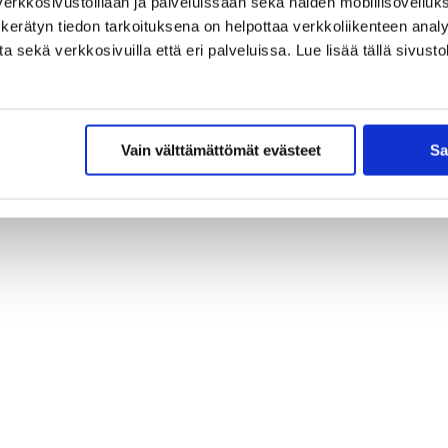
erkkosivustoillaan ja palveluissaan sekä näiden mobiilisovelluksi
kerätyn tiedon tarkoituksena on helpottaa verkkoliikenteen analys
sekä verkkosivuilla että eri palveluissa. Lue lisää tällä sivustol
Vain välttämättömät evästeet
Sa