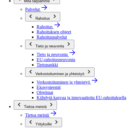
Mitä tarjoamme
Palvelut
Rahoitus
Rahoitus
Rahoituksen ohjeet
Rahoituspalvelut
Tieto ja neuvonta
Tieto ja neuvonta
EU-rahoitusneuvonta
Tietopankki
Verkostoituminen ja yhteistyö
Verkostoituminen ja yhteistyö
Ekosysteemit
Ohjelmat
Kiihdytä kasvua ja innovaatioita EU-rahoituksella
Tietoa meistä
Tietoa meistä
Yrityksille