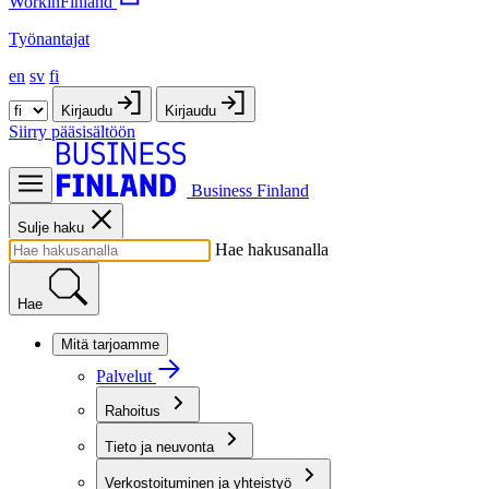
WorkinFinland
Työnantajat
en
sv
fi
Kirjaudu
Kirjaudu
Siirry pääsisältöön
Business Finland
Sulje haku
Hae hakusanalla
Hae
Mitä tarjoamme
Palvelut
Rahoitus
Tieto ja neuvonta
Verkostoituminen ja yhteistyö