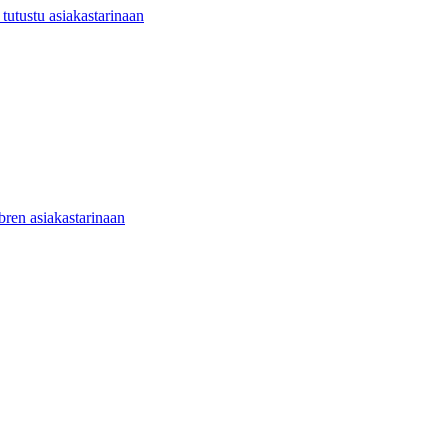
utustu asiakastarinaan
ibren asiakastarinaan