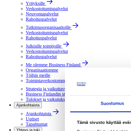
Yrityksille
Verkostoitumispalvelut
Neuvontapalvelut
Rahoituspalvelut
Tutkimusorganisaatioille
Verkostoitumispalvelut
Rahoituspalvelut
Julkisille toimijoille
Verkostoitumispalvelut
Rahoituspalvelut
Me olemme Business Finland
Organisaatiomme
Töihin meille
Toimintaverkostomme
Strategia ja vaikuttavuus
Business Finlandin strategia 2030
Tulokset ja vaikutukset
Suostumus
Ajankohtaista
Ajankohtaista
Uutiset
Tämä sivusto käyttää eväs
Tapahtumat
Yhteys ja tuki