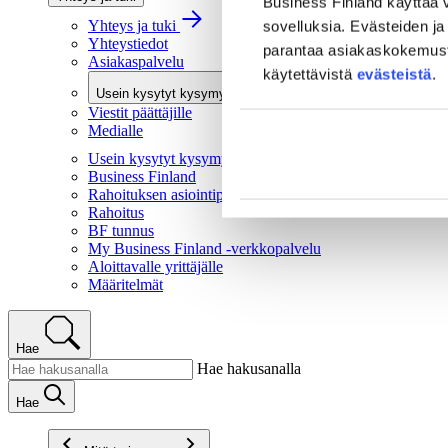
Business Finland käyttää v
Yhteys ja tuki
sovelluksia. Evästeiden ja 
Yhteystiedot
parantaa asiakaskokemusta 
Asiakaspalvelu
käytettävistä
evästeistä
.
Usein kysytyt kysymykset
Viestit päättäjille
Medialle
Usein kysytyt kysymykset
Business Finland
Rahoituksen asiointipalvelu
Rahoitus
BF tunnus
My Business Finland -verkkopalvelu
Aloittavalle yrittäjälle
Määritelmät
Hae
Hae hakusanalla
Hae