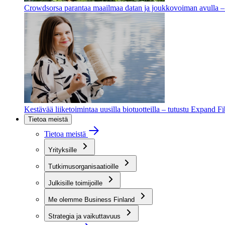
Crowdsorsa parantaa maailmaa datan ja joukkovoiman avulla – t
Kestävää liiketoimintaa uusilla biotuotteilla – tutustu Expand F
Tietoa meistä
Tietoa meistä
Yrityksille
Tutkimusorganisaatioille
Julkisille toimijoille
Me olemme Business Finland
Strategia ja vaikuttavuus