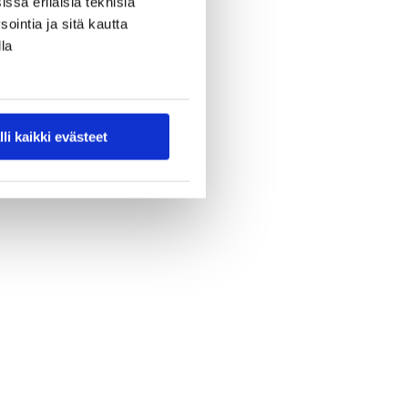
ssa erilaisia teknisiä
ointia ja sitä kautta
la
lli kaikki evästeet