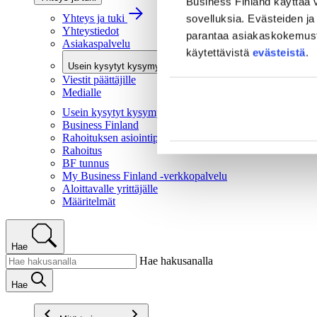
Business Finland käyttää v
Yhteys ja tuki
sovelluksia. Evästeiden ja 
Yhteystiedot
parantaa asiakaskokemusta 
Asiakaspalvelu
käytettävistä
evästeistä
.
Usein kysytyt kysymykset
Viestit päättäjille
Medialle
Usein kysytyt kysymykset
Business Finland
Rahoituksen asiointipalvelu
Rahoitus
BF tunnus
My Business Finland -verkkopalvelu
Aloittavalle yrittäjälle
Määritelmät
Hae
Hae hakusanalla
Hae