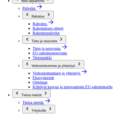
Mitä tarjoamme
Palvelut
Rahoitus
Rahoitus
Rahoituksen ohjeet
Rahoituspalvelut
Tieto ja neuvonta
Tieto ja neuvonta
EU-rahoitusneuvonta
Tietopankki
Verkostoituminen ja yhteistyö
Verkostoituminen ja yhteistyö
Ekosysteemit
Ohjelmat
Kiihdytä kasvua ja innovaatioita EU-rahoituksella
Tietoa meistä
Tietoa meistä
Yrityksille