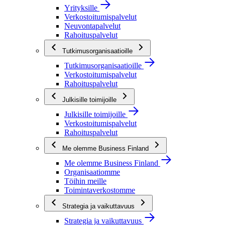
Yrityksille
Verkostoitumispalvelut
Neuvontapalvelut
Rahoituspalvelut
Tutkimusorganisaatioille
Tutkimusorganisaatioille
Verkostoitumispalvelut
Rahoituspalvelut
Julkisille toimijoille
Julkisille toimijoille
Verkostoitumispalvelut
Rahoituspalvelut
Me olemme Business Finland
Me olemme Business Finland
Organisaatiomme
Töihin meille
Toimintaverkostomme
Strategia ja vaikuttavuus
Strategia ja vaikuttavuus