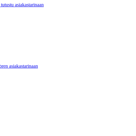
utustu asiakastarinaan
ibren asiakastarinaan