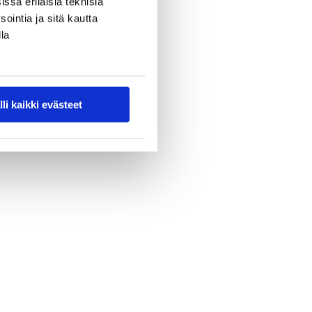
ssa erilaisia teknisiä
ointia ja sitä kautta
la
lli kaikki evästeet