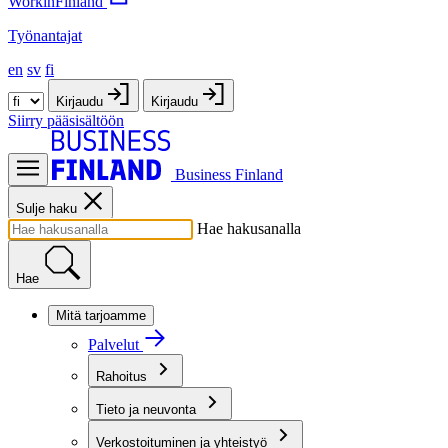
WorkinFinland
Työnantajat
en
sv
fi
Kirjaudu
Kirjaudu
Siirry pääsisältöön
Business Finland
Sulje haku
Hae hakusanalla
Hae
Mitä tarjoamme
Palvelut
Rahoitus
Tieto ja neuvonta
Verkostoituminen ja yhteistyö