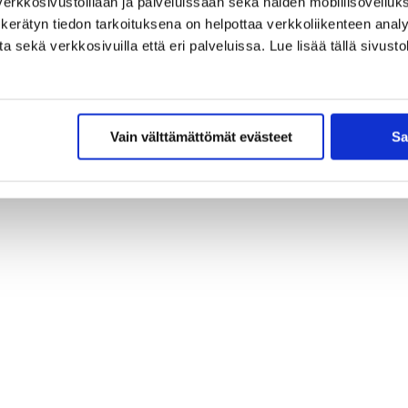
erkkosivustoillaan ja palveluissaan sekä näiden mobiilisovelluksi
kerätyn tiedon tarkoituksena on helpottaa verkkoliikenteen analys
sekä verkkosivuilla että eri palveluissa. Lue lisää tällä sivustol
Vain välttämättömät evästeet
Sa