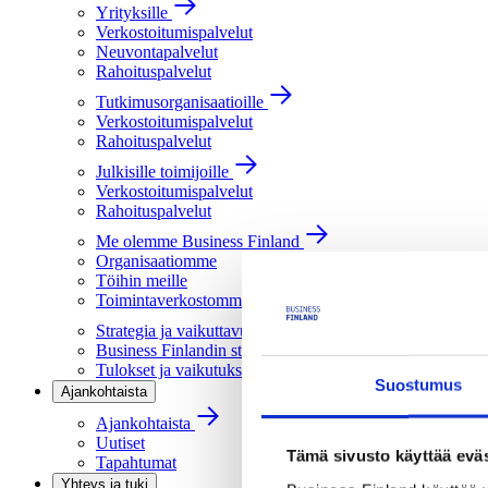
Yrityksille
Verkostoitumispalvelut
Neuvontapalvelut
Rahoituspalvelut
Tutkimusorganisaatioille
Verkostoitumispalvelut
Rahoituspalvelut
Julkisille toimijoille
Verkostoitumispalvelut
Rahoituspalvelut
Me olemme Business Finland
Organisaatiomme
Töihin meille
Toimintaverkostomme
Strategia ja vaikuttavuus
Business Finlandin strategia 2030
Tulokset ja vaikutukset
Suostumus
Ajankohtaista
Ajankohtaista
Uutiset
Tämä sivusto käyttää eväs
Tapahtumat
Yhteys ja tuki