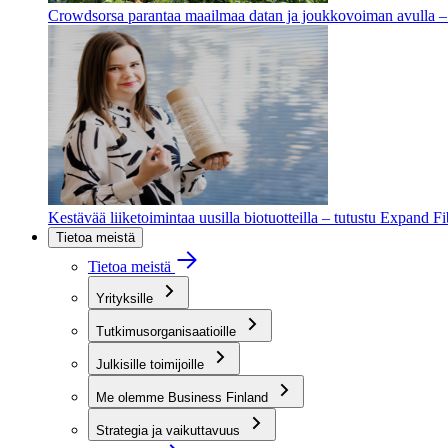
Crowdsorsa parantaa maailmaa datan ja joukkovoiman avulla – t
Kestävää liiketoimintaa uusilla biotuotteilla – tutustu Expand F
Tietoa meistä
Tietoa meistä
Yrityksille
Tutkimusorganisaatioille
Julkisille toimijoille
Me olemme Business Finland
Strategia ja vaikuttavuus