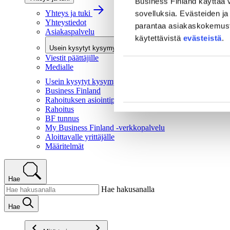
Business Finland käyttää v
Yhteys ja tuki
sovelluksia. Evästeiden ja 
Yhteystiedot
parantaa asiakaskokemusta 
Asiakaspalvelu
käytettävistä
evästeistä
.
Usein kysytyt kysymykset
Viestit päättäjille
Medialle
Usein kysytyt kysymykset
Business Finland
Rahoituksen asiointipalvelu
Rahoitus
BF tunnus
My Business Finland -verkkopalvelu
Aloittavalle yrittäjälle
Määritelmät
Hae
Hae hakusanalla
Hae