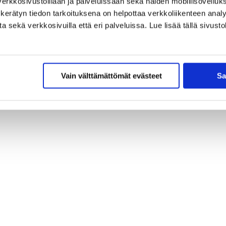
erkkosivustoillaan ja palveluissaan sekä näiden mobiilisovelluksi
kerätyn tiedon tarkoituksena on helpottaa verkkoliikenteen analys
sekä verkkosivuilla että eri palveluissa. Lue lisää tällä sivustol
Vain välttämättömät evästeet
Sa