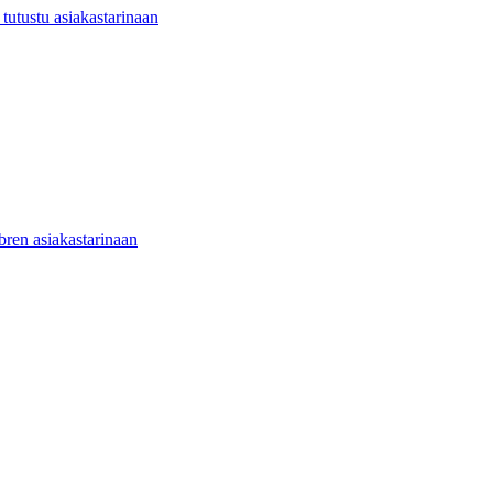
utustu asiakastarinaan
ibren asiakastarinaan