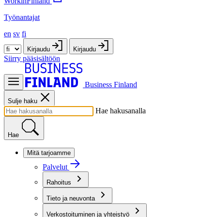
WorkinFinland
Työnantajat
en
sv
fi
Kirjaudu
Kirjaudu
Siirry pääsisältöön
Business Finland
Sulje haku
Hae hakusanalla
Hae
Mitä tarjoamme
Palvelut
Rahoitus
Tieto ja neuvonta
Verkostoituminen ja yhteistyö