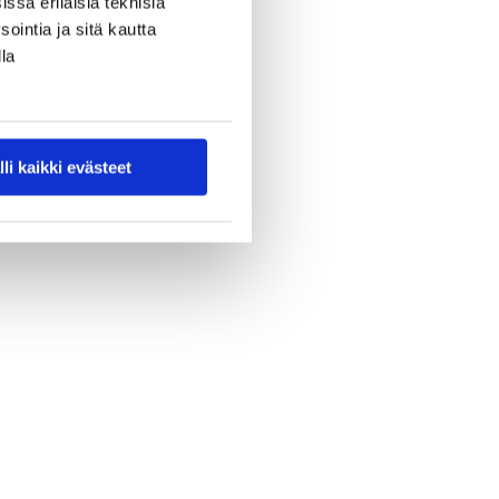
ssa erilaisia teknisiä
ointia ja sitä kautta
la
lli kaikki evästeet