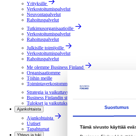
Yrityksille
Verkostoitumispalvelut
Neuvontapalvelut
Rahoituspalvelut
Tutkimusorganisaatioille
Verkostoitumispalvelut
Rahoituspalvelut
Julkisille toimijoille
Verkostoitumispalvelut
Rahoituspalvelut
Me olemme Business Finland
Organisaatiomme
Töihin meille
Toimintaverkostomme
Strategia ja vaikuttavuus
Business Finlandin strategia 2030
Tulokset ja vaikutukset
Suostumus
Ajankohtaista
Ajankohtaista
Uutiset
Tämä sivusto käyttää eväs
Tapahtumat
Yhteys ja tuki