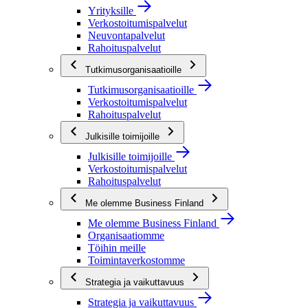
Yrityksille
Verkostoitumispalvelut
Neuvontapalvelut
Rahoituspalvelut
Tutkimusorganisaatioille
Tutkimusorganisaatioille
Verkostoitumispalvelut
Rahoituspalvelut
Julkisille toimijoille
Julkisille toimijoille
Verkostoitumispalvelut
Rahoituspalvelut
Me olemme Business Finland
Me olemme Business Finland
Organisaatiomme
Töihin meille
Toimintaverkostomme
Strategia ja vaikuttavuus
Strategia ja vaikuttavuus