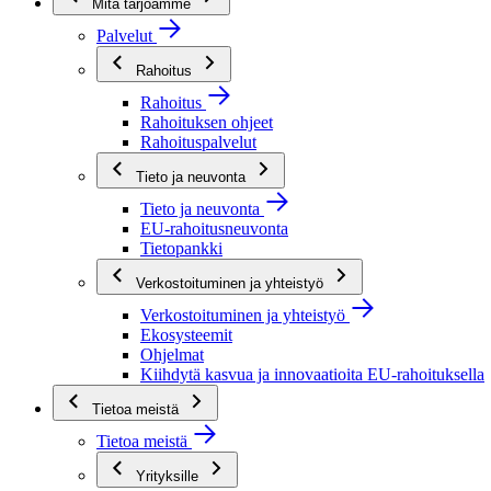
Mitä tarjoamme
Palvelut
Rahoitus
Rahoitus
Rahoituksen ohjeet
Rahoituspalvelut
Tieto ja neuvonta
Tieto ja neuvonta
EU-rahoitusneuvonta
Tietopankki
Verkostoituminen ja yhteistyö
Verkostoituminen ja yhteistyö
Ekosysteemit
Ohjelmat
Kiihdytä kasvua ja innovaatioita EU-rahoituksella
Tietoa meistä
Tietoa meistä
Yrityksille