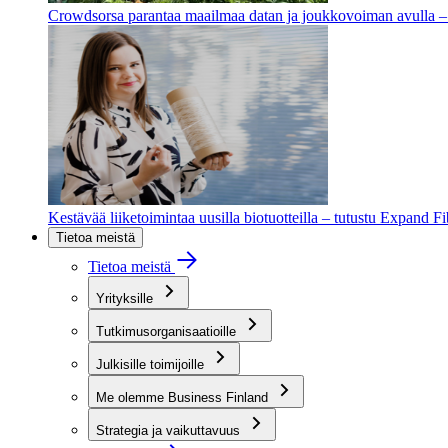
Crowdsorsa parantaa maailmaa datan ja joukkovoiman avulla – t
Kestävää liiketoimintaa uusilla biotuotteilla – tutustu Expand F
Tietoa meistä
Tietoa meistä
Yrityksille
Tutkimusorganisaatioille
Julkisille toimijoille
Me olemme Business Finland
Strategia ja vaikuttavuus