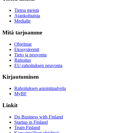
Tietoa meistä
Ajankohtaista
Medialle
Mitä tarjoamme
Ohjelmat
Ekosysteemit
Tieto ja neuvonta
Rahoitus
EU-rahoituksen neuvonta
Kirjautuminen
Rahoituksen asiointipalvelu
MyBF
Linkit
Do Business with Finland
Startup in Finland
Team Finland
Kansainväliset ohjelmat