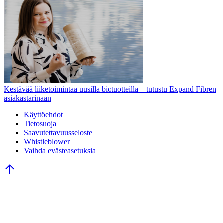
Kestävää liiketoimintaa uusilla biotuotteilla – tutustu Expand Fibren
asiakastarinaan
Käyttöehdot
Tietosuoja
Saavutettavuusseloste
Whistleblower
Vaihda evästeasetuksia