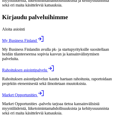
myyntiliideistä, liiketoimintamahdollisuuksista ja kehityssuunnista
sekä eri maita käsitteleviä katsauksia.
Kirjaudu palveluihimme
Aloita asiointi
My Business Finland
My Business Finlandin avulla pk- ja startupyrityksille suositellaan
heidän tilanteeseensa sopivia kasvun ja kansainvälistymisen
palveluita.
Rahoituksen asiointipalvelu
Rahoituksen asiontipalvelun kautta haetaan rahoitusta, raportoidaan
projektin etenemisestä sekä ilmoitetaan muutoksista.
Market Opportunities
Market Opportunities -palvelu tarjoaa tietoa kansainvälisistä
myyntiliideistä, liiketoimintamahdollisuuksista ja kehityssuunnista
sekä eri maita käsitteleviä katsauksia.