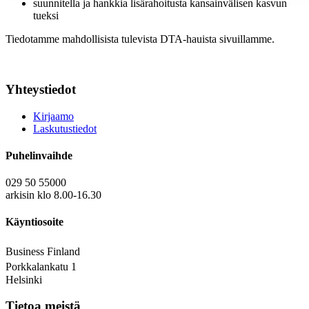
suunnitella ja hankkia lisärahoitusta kansainvälisen kasvun
tueksi
Tiedotamme mahdollisista tulevista DTA-hauista sivuillamme.
Yhteystiedot
Kirjaamo
Laskutustiedot
Puhelinvaihde
029 50 55000
arkisin klo 8.00-16.30
Käyntiosoite
Business Finland
Porkkalankatu 1
Helsinki
Tietoa meistä