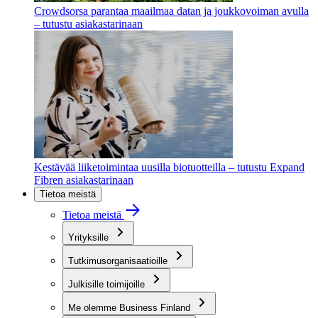
Crowdsorsa parantaa maailmaa datan ja joukkovoiman avulla
– tutustu asiakastarinaan
Kestävää liiketoimintaa uusilla biotuotteilla – tutustu Expand
Fibren asiakastarinaan
Tietoa meistä
Tietoa meistä
Yrityksille
Tutkimusorganisaatioille
Julkisille toimijoille
Me olemme Business Finland