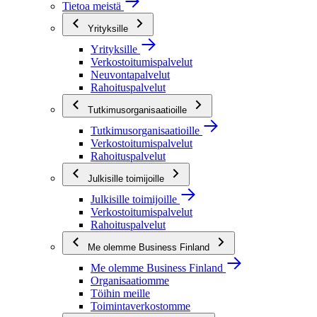
Tietoa meistä
Yrityksille
Yrityksille
Verkostoitumispalvelut
Neuvontapalvelut
Rahoituspalvelut
Tutkimusorganisaatioille
Tutkimusorganisaatioille
Verkostoitumispalvelut
Rahoituspalvelut
Julkisille toimijoille
Julkisille toimijoille
Verkostoitumispalvelut
Rahoituspalvelut
Me olemme Business Finland
Me olemme Business Finland
Organisaatiomme
Töihin meille
Toimintaverkostomme