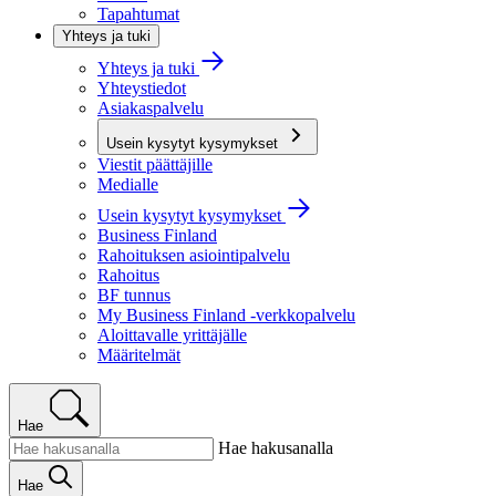
Tapahtumat
Yhteys ja tuki
Yhteys ja tuki
Yhteystiedot
Asiakaspalvelu
Usein kysytyt kysymykset
Viestit päättäjille
Medialle
Usein kysytyt kysymykset
Business Finland
Rahoituksen asiointipalvelu
Rahoitus
BF tunnus
My Business Finland -verkkopalvelu
Aloittavalle yrittäjälle
Määritelmät
Hae
Hae hakusanalla
Hae