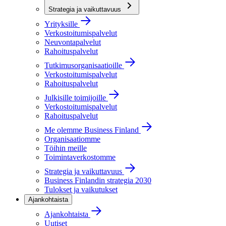
Strategia ja vaikuttavuus
Yrityksille
Verkostoitumispalvelut
Neuvontapalvelut
Rahoituspalvelut
Tutkimusorganisaatioille
Verkostoitumispalvelut
Rahoituspalvelut
Julkisille toimijoille
Verkostoitumispalvelut
Rahoituspalvelut
Me olemme Business Finland
Organisaatiomme
Töihin meille
Toimintaverkostomme
Strategia ja vaikuttavuus
Business Finlandin strategia 2030
Tulokset ja vaikutukset
Ajankohtaista
Ajankohtaista
Uutiset