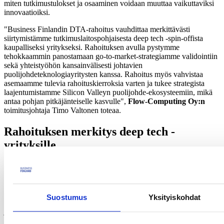
miten tutkimustulokset ja osaaminen voidaan muuttaa vaikuttaviksi
innovaatioiksi.
"Business Finlandin DTA-rahoitus vauhdittaa merkittävästi
siirtymistämme tutkimuslaitospohjaisesta deep tech -spin-offista
kaupalliseksi yritykseksi. Rahoituksen avulla pystymme
tehokkaammin panostamaan go-to-market-strategiamme validointiin
sekä yhteistyöhön kansainvälisesti johtavien
puolijohdeteknologiayritysten kanssa. Rahoitus myös vahvistaa
asemaamme tulevia rahoituskierroksia varten ja tukee strategista
laajentumistamme Silicon Valleyn puolijohde-ekosysteemiin, mikä
antaa pohjan pitkäjänteiselle kasvulle",
Flow-Computing Oy:n
toimitusjohtaja Timo Valtonen toteaa.
Rahoituksen merkitys deep tech -
yrityksille
Tutkimuslähtöisillä startupeilla kestää pitkään päästä markkinoille,
koska ne kehittävät radikaalisti uusia ratkaisuja, jotka vaativat aikaa
teknologian todentamiseen, markkinoiden luomiseen,
hyväksyntöihin ja rahoituksen varmistamiseen. Onnistuneesti
Suostumus
Yksityiskohdat
kaupallistettuna ne voivat kuitenkin mullistaa kokonaisia toimialoja
ja ratkaista globaaleja ongelmia. Rahoituksen avulla pyritään
tukemaan yritysten menestystarinoiden syntymistä ja nopeuttamaan