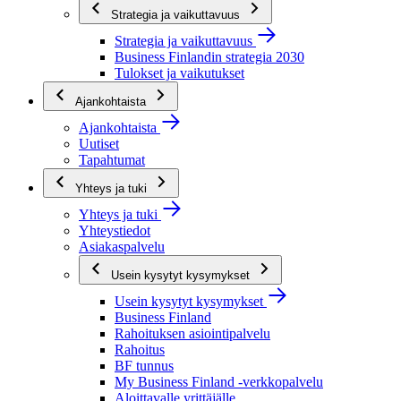
Strategia ja vaikuttavuus
Strategia ja vaikuttavuus
Business Finlandin strategia 2030
Tulokset ja vaikutukset
Ajankohtaista
Ajankohtaista
Uutiset
Tapahtumat
Yhteys ja tuki
Yhteys ja tuki
Yhteystiedot
Asiakaspalvelu
Usein kysytyt kysymykset
Usein kysytyt kysymykset
Business Finland
Rahoituksen asiointipalvelu
Rahoitus
BF tunnus
My Business Finland -verkkopalvelu
Aloittavalle yrittäjälle