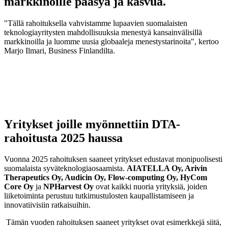
markkinoille pääsyä ja kasvua.
"Tällä rahoituksella vahvistamme lupaavien suomalaisten
teknologiayritysten mahdollisuuksia menestyä kansainvälisillä
markkinoilla ja luomme uusia globaaleja menestystarinoita", kertoo
Marjo Ilmari, Business Finlandilta.
Yritykset joille myönnettiin DTA-
rahoitusta 2025 haussa
Vuonna 2025 rahoituksen saaneet yritykset edustavat monipuolisesti
suomalaista syväteknologiaosaamista.
AIATELLA Oy, Arivin
Therapeutics Oy, Audicin Oy, Flow-computing Oy, HyCom
Core Oy
ja
NPHarvest Oy
ovat kaikki nuoria yrityksiä, joiden
liiketoiminta perustuu tutkimustulosten kaupallistamiseen ja
innovatiivisiin ratkaisuihin.
Tämän vuoden rahoituksen saaneet yritykset ovat esimerkkejä siitä,