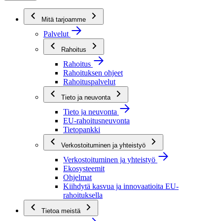
Mitä tarjoamme
Palvelut
Rahoitus
Rahoitus
Rahoituksen ohjeet
Rahoituspalvelut
Tieto ja neuvonta
Tieto ja neuvonta
EU-rahoitusneuvonta
Tietopankki
Verkostoituminen ja yhteistyö
Verkostoituminen ja yhteistyö
Ekosysteemit
Ohjelmat
Kiihdytä kasvua ja innovaatioita EU-
rahoituksella
Tietoa meistä