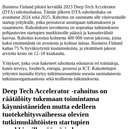
Business Finland pilotoi keväällä 2023 Deep Tech Accelerator
(DTA) rahoitushakua. Tämän jälkeen DTA-rahoitushaku on
avautunut 2024 sekä 2025. Rahoitus on suunnattu alle viisivuotiaille
startup-yrityksille, jotka perustuvat uusimpaan tutkimukseen ja
osaamiseen. Rahoituksen tavoitteena on nopeuttaa tutkimukseen
pohjautuvien startupien markkinoille pääsyä ja kansainvälistä
kasvua. Rahoitus koostuu kolmesta 400 000 euron jaksosta, joista
kaksi ensimmäistä on avustusta ja kolmas lainaa. Business Finland
kattaa 75 % hyväksytyistä kustannuksista, ja yksittäisen jakson
arvioitu kesto on 12–18 kuukautta.
Yritykset, jotka ovat hakeneet rahoitusta edustavat eri toimialoja,
kuten terveys, foodtech, energia, prosessi ja ICT. Rahoitettujen
yritysten taustalta löytyy tutkimusosaamista useasta suomalaisesta
tutkimusorganisaatiosta sekä teollisesta tutkimuksesta.
Deep Tech Accelerator -rahoitus on
räätälöity tukemaan toimintansa
käynnistäneiden mutta edelleen
tuotekehitysvaiheessa olevien
tutkimuslähtöisten startupien