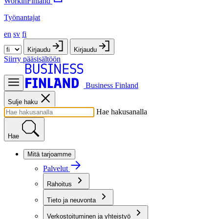
WorkinFinland
Työnantajat
en
sv
fi
Kirjaudu
Kirjaudu
Siirry pääsisältöön
Business Finland
Sulje haku
Hae hakusanalla
Hae
Mitä tarjoamme
Palvelut
Rahoitus
Tieto ja neuvonta
Verkostoituminen ja yhteistyö