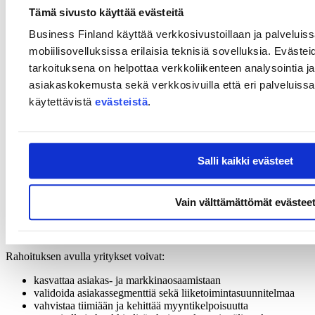
niiden matkaa kansainvälisille markkinoille.
Tämä sivusto käyttää evästeitä
Arivin Therapeutics Oy
perustuu Aalto-yliopistossa ja Helsingin
Business Finland käyttää verkkosivustoillaan ja palveluis
yliopistossa kehitettyyn teknologiaan ja kehittää uudenlaisia hoitoja
mobiilisovelluksissa erilaisia teknisiä sovelluksia. Evästei
vaikeasti vastustuskykyisiin bakteeri-infektioihin.
tarkoituksena on helpottaa verkkoliikenteen analysointia ja
"Tutkimusvetoisissa startupeissa on helppo keskittyä pelkkään
asiakaskokemusta sekä verkkosivuilla että eri palveluissa. 
keksintöön ja unohtaa menestyksen kannalta oleelliset tekijät, kuten
käytettävistä
evästeistä
.
kilpailutilanne, markkinatarpeet ja muuttuvat sääntelyvaatimukset.
Olemme ylpeitä, että Business Finland valitsi meidät Deep Tech
Accelerator - rahoitukseen, jonka avulla voimme järjestelmällisesti
kehittää näitä osa-alueita ja vauhdittaa kasvuamme. Ohjelman
ensimmäinen vaihe vahvistaa kaupallista ja sääntelyosaamistamme,
Salli kaikki evästeet
mikä nopeuttaa lupaprosesseja ja tukee seuraavaa rahoituskierrosta
tuleville kliinisille tutkimuksille. Seuraavat vaiheet tukevat
sääntelyvaatimusten täyttämistä ja mahdollistavat teknologiamme
Vain välttämättömät evästee
laajentamisen uusille infektioalueille, joilla bakteeripatogeenit ovat
merkittävä haaste", kertoo
Arivin Therapeutics Oy:n
toimitusjohtajan
Christopher Jonkergouw
.
Rahoituksen avulla yritykset voivat:
kasvattaa asiakas- ja markkinaosaamistaan
validoida asiakassegmenttiä sekä liiketoimintasuunnitelmaa
vahvistaa tiimiään ja kehittää myyntikelpoisuutta