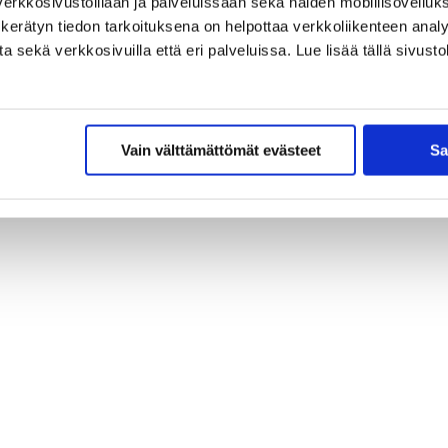
erkkosivustoillaan ja palveluissaan sekä näiden mobiilisovelluksi
kerätyn tiedon tarkoituksena on helpottaa verkkoliikenteen analys
sekä verkkosivuilla että eri palveluissa. Lue lisää tällä sivustol
Vain välttämättömät evästeet
Sa