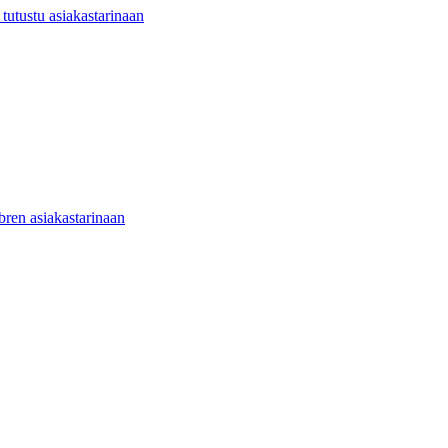
utustu asiakastarinaan
ibren asiakastarinaan