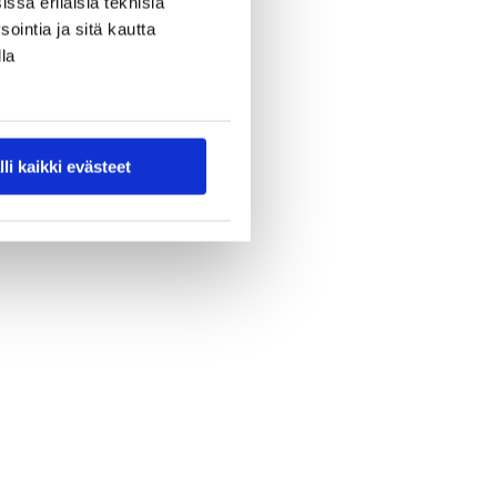
ssa erilaisia teknisiä
ointia ja sitä kautta
la
lli kaikki evästeet