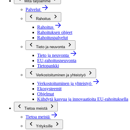
Mitä tarjoamme
Palvelut
Rahoitus
Rahoitus
Rahoituksen ohjeet
Rahoituspalvelut
Tieto ja neuvonta
Tieto ja neuvonta
EU-rahoitusneuvonta
Tietopankki
Verkostoituminen ja yhteistyö
Verkostoituminen ja yhteistyö
Ekosysteemit
Ohjelmat
Kiihdytä kasvua ja innovaatioita EU-rahoituksella
Tietoa meistä
Tietoa meistä
Yrityksille