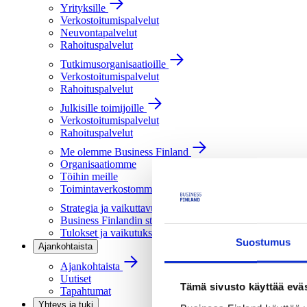
Yrityksille
Verkostoitumispalvelut
Neuvontapalvelut
Rahoituspalvelut
Tutkimusorganisaatioille
Verkostoitumispalvelut
Rahoituspalvelut
Julkisille toimijoille
Verkostoitumispalvelut
Rahoituspalvelut
Me olemme Business Finland
Organisaatiomme
Töihin meille
Toimintaverkostomme
Strategia ja vaikuttavuus
Business Finlandin strategia 2030
Tulokset ja vaikutukset
Suostumus
Ajankohtaista
Ajankohtaista
Uutiset
Tämä sivusto käyttää eväs
Tapahtumat
Yhteys ja tuki