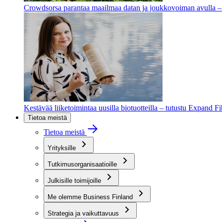
Crowdsorsa parantaa maailmaa datan ja joukkovoiman avulla – t
Kestävää liiketoimintaa uusilla biotuotteilla – tutustu Expand F
Tietoa meistä
Tietoa meistä
Yrityksille
Tutkimusorganisaatioille
Julkisille toimijoille
Me olemme Business Finland
Strategia ja vaikuttavuus