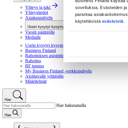
Business Finland käyttää v
Yhteys ja tuki
sovelluksia. Evästeiden ja 
Yhteystiedot
parantaa asiakaskokemusta 
Asiakaspalvelu
käytettävistä
evästeistä
.
Usein kysytyt kysymykset
Viestit päättäjille
Medialle
Usein kysytyt kysymykset
Business Finland
Rahoituksen asiointipalvelu
Rahoitus
BF tunnus
My Business Finland -verkkopalvelu
Aloittavalle yrittäjälle
Määritelmät
Hae
Hae hakusanalla
Hae