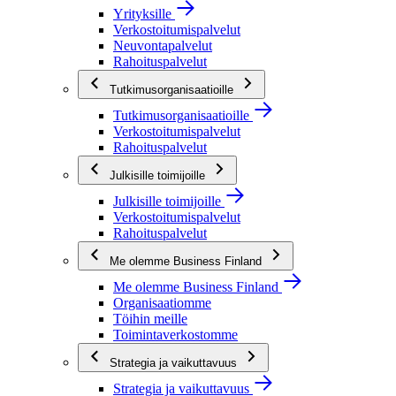
Yrityksille
Verkostoitumispalvelut
Neuvontapalvelut
Rahoituspalvelut
Tutkimusorganisaatioille
Tutkimusorganisaatioille
Verkostoitumispalvelut
Rahoituspalvelut
Julkisille toimijoille
Julkisille toimijoille
Verkostoitumispalvelut
Rahoituspalvelut
Me olemme Business Finland
Me olemme Business Finland
Organisaatiomme
Töihin meille
Toimintaverkostomme
Strategia ja vaikuttavuus
Strategia ja vaikuttavuus