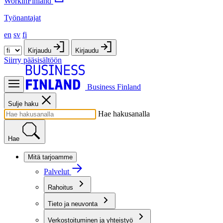
WorkinFinland
Työnantajat
en
sv
fi
Kirjaudu
Kirjaudu
Siirry pääsisältöön
Business Finland
Sulje haku
Hae hakusanalla
Hae
Mitä tarjoamme
Palvelut
Rahoitus
Tieto ja neuvonta
Verkostoituminen ja yhteistyö