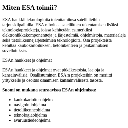
Miten ESA toimii?
ESA hankkii teknologioita toteuttamiinsa satelliitteihin
tarjouskilpailuilla. ESA rahoittaa satelliittien rakentamisen lisäksi
teknologiaprojekteja, joissa kehitetään esimerkiksi
elektroniikkakomponentteja ja järjestelmiä, ohjelmistoja, materiaaleja
sekä tietoliikennejärjestelmien teknologioita. Osa projekteista
kehittää kaukokartoituksen, tietoliikenteen ja paikannuksen
sovellutuksia.
ESAn hankkeet ja ohjelmat
ESAn hankkeet ja ohjelmat ovat pitkäkestoisia, laajoja ja
kansainvälisiä. Osallistuminen ESA:n projekteihin on meriitti
yritykselle ja osoitus osaamisen kansainvälisestä tasosta.
Suomi on mukana seuraavissa ESAn ohjelmissa:
kaukokartoitusohjelma
navigointiohjelma
tietoliikenneohjelma
teknologiaohjelma
avaruustiedeohjelma