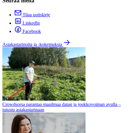
Seuraa meitä
Tilaa uutiskirje
LinkedIn
Facebook
Asiakastarinoita ja -kokemuksia
Crowdsorsa parantaa maailmaa datan ja joukkovoiman avulla –
tutustu asiakastarinaan