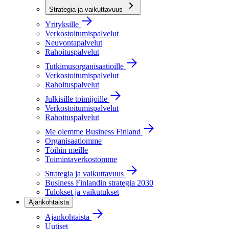
Strategia ja vaikuttavuus
Yrityksille
Verkostoitumispalvelut
Neuvontapalvelut
Rahoituspalvelut
Tutkimusorganisaatioille
Verkostoitumispalvelut
Rahoituspalvelut
Julkisille toimijoille
Verkostoitumispalvelut
Rahoituspalvelut
Me olemme Business Finland
Organisaatiomme
Töihin meille
Toimintaverkostomme
Strategia ja vaikuttavuus
Business Finlandin strategia 2030
Tulokset ja vaikutukset
Ajankohtaista
Ajankohtaista
Uutiset