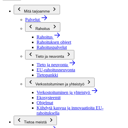
Mitä tarjoamme
Palvelut
Rahoitus
Rahoitus
Rahoituksen ohjeet
Rahoituspalvelut
Tieto ja neuvonta
Tieto ja neuvonta
EU-rahoitusneuvonta
Tietopankki
Verkostoituminen ja yhteistyö
Verkostoituminen ja yhteistyö
Ekosysteemit
Ohjelmat
Kiihdytä kasvua ja innovaatioita EU-
rahoituksella
Tietoa meistä