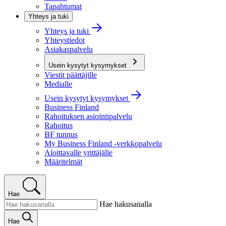
Tapahtumat
Yhteys ja tuki
Yhteys ja tuki
Yhteystiedot
Asiakaspalvelu
Usein kysytyt kysymykset
Viestit päättäjille
Medialle
Usein kysytyt kysymykset
Business Finland
Rahoituksen asiointipalvelu
Rahoitus
BF tunnus
My Business Finland -verkkopalvelu
Aloittavalle yrittäjälle
Määritelmät
Hae
Hae hakusanalla
Hae