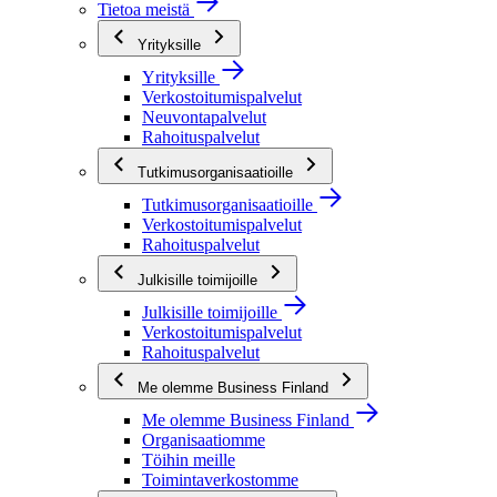
Tietoa meistä
Yrityksille
Yrityksille
Verkostoitumispalvelut
Neuvontapalvelut
Rahoituspalvelut
Tutkimusorganisaatioille
Tutkimusorganisaatioille
Verkostoitumispalvelut
Rahoituspalvelut
Julkisille toimijoille
Julkisille toimijoille
Verkostoitumispalvelut
Rahoituspalvelut
Me olemme Business Finland
Me olemme Business Finland
Organisaatiomme
Töihin meille
Toimintaverkostomme