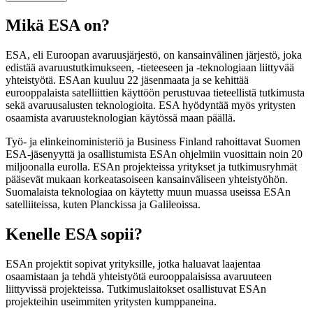
Mikä ESA on?
ESA, eli Euroopan avaruusjärjestö, on kansainvälinen järjestö, joka
edistää avaruustutkimukseen, -tieteeseen ja -teknologiaan liittyvää
yhteistyötä. ESAan kuuluu 22 jäsenmaata ja se kehittää
eurooppalaista satelliittien käyttöön perustuvaa tieteellistä tutkimusta
sekä avaruusalusten teknologioita. ESA hyödyntää myös yritysten
osaamista avaruusteknologian käytössä maan päällä.
Työ- ja elinkeinoministeriö ja Business Finland rahoittavat Suomen
ESA-jäsenyyttä ja osallistumista ESAn ohjelmiin vuosittain noin 20
miljoonalla eurolla. ESAn projekteissa yritykset ja tutkimusryhmät
pääsevät mukaan korkeatasoiseen kansainväliseen yhteistyöhön.
Suomalaista teknologiaa on käytetty muun muassa useissa ESAn
satelliiteissa, kuten Planckissa ja Galileoissa.
Kenelle ESA sopii?
ESAn projektit sopivat yrityksille, jotka haluavat laajentaa
osaamistaan ja tehdä yhteistyötä eurooppalaisissa avaruuteen
liittyvissä projekteissa. Tutkimuslaitokset osallistuvat ESAn
projekteihin useimmiten yritysten kumppaneina.