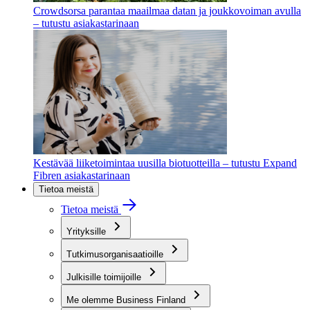
Crowdsorsa parantaa maailmaa datan ja joukkovoiman avulla
– tutustu asiakastarinaan
Kestävää liiketoimintaa uusilla biotuotteilla – tutustu Expand
Fibren asiakastarinaan
Tietoa meistä
Tietoa meistä
Yrityksille
Tutkimusorganisaatioille
Julkisille toimijoille
Me olemme Business Finland