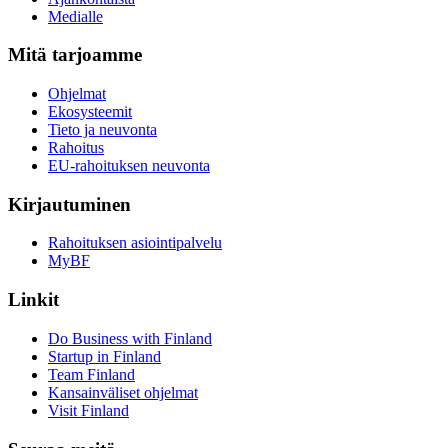
Medialle
Mitä tarjoamme
Ohjelmat
Ekosysteemit
Tieto ja neuvonta
Rahoitus
EU-rahoituksen neuvonta
Kirjautuminen
Rahoituksen asiointipalvelu
MyBF
Linkit
Do Business with Finland
Startup in Finland
Team Finland
Kansainväliset ohjelmat
Visit Finland