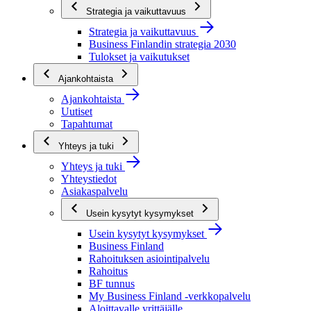
Strategia ja vaikuttavuus
Strategia ja vaikuttavuus
Business Finlandin strategia 2030
Tulokset ja vaikutukset
Ajankohtaista
Ajankohtaista
Uutiset
Tapahtumat
Yhteys ja tuki
Yhteys ja tuki
Yhteystiedot
Asiakaspalvelu
Usein kysytyt kysymykset
Usein kysytyt kysymykset
Business Finland
Rahoituksen asiointipalvelu
Rahoitus
BF tunnus
My Business Finland -verkkopalvelu
Aloittavalle yrittäjälle