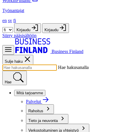
WorkinFinland
Työnantajat
en
sv
fi
Kirjaudu
Kirjaudu
Siirry pääsisältöön
Business Finland
Sulje haku
Hae hakusanalla
Hae
Mitä tarjoamme
Palvelut
Rahoitus
Tieto ja neuvonta
Verkostoituminen ja yhteistyö