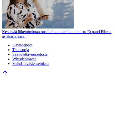
Kestävää liiketoimintaa uusilla biotuotteilla – tutustu Expand Fibren
asiakastarinaan
Käyttöehdot
Tietosuoja
Saavutettavuusseloste
Whistleblower
Vaihda evästeasetuksia