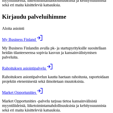
myyntiliideistä, liiketoimintamahdollisuuksista ja kehityssuunnista
sekä eri maita käsitteleviä katsauksia.
Kirjaudu palveluihimme
Aloita asiointi
My Business Finland
My Business Finlandin avulla pk- ja startupyrityksille suositellaan
heidän tilanteeseensa sopivia kasvun ja kansainvälistymisen
palveluita.
Rahoituksen asiointipalvelu
Rahoituksen asiontipalvelun kautta haetaan rahoitusta, raportoidaan
projektin etenemisestä sekä ilmoitetaan muutoksista.
Market Opportunities
Market Opportunities -palvelu tarjoaa tietoa kansainvälisistä
myyntiliideistä, liiketoimintamahdollisuuksista ja kehityssuunnista
sekä eri maita käsitteleviä katsauksia.