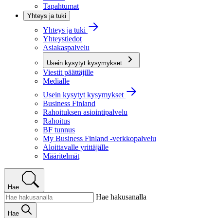
Tapahtumat
Yhteys ja tuki
Yhteys ja tuki
Yhteystiedot
Asiakaspalvelu
Usein kysytyt kysymykset
Viestit päättäjille
Medialle
Usein kysytyt kysymykset
Business Finland
Rahoituksen asiointipalvelu
Rahoitus
BF tunnus
My Business Finland -verkkopalvelu
Aloittavalle yrittäjälle
Määritelmät
Hae
Hae hakusanalla
Hae