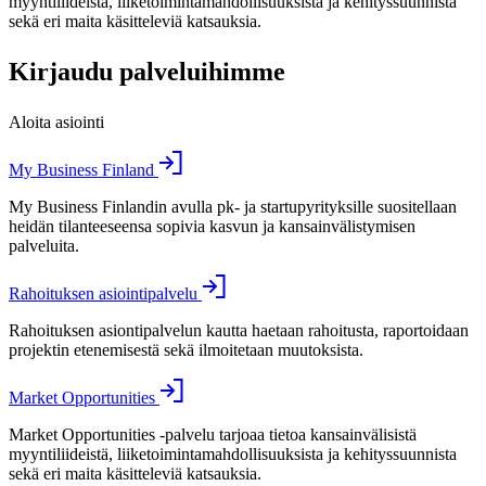
myyntiliideistä, liiketoimintamahdollisuuksista ja kehityssuunnista
sekä eri maita käsitteleviä katsauksia.
Kirjaudu palveluihimme
Aloita asiointi
My Business Finland
My Business Finlandin avulla pk- ja startupyrityksille suositellaan
heidän tilanteeseensa sopivia kasvun ja kansainvälistymisen
palveluita.
Rahoituksen asiointipalvelu
Rahoituksen asiontipalvelun kautta haetaan rahoitusta, raportoidaan
projektin etenemisestä sekä ilmoitetaan muutoksista.
Market Opportunities
Market Opportunities -palvelu tarjoaa tietoa kansainvälisistä
myyntiliideistä, liiketoimintamahdollisuuksista ja kehityssuunnista
sekä eri maita käsitteleviä katsauksia.