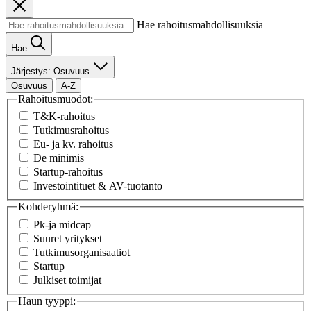
Hae rahoitusmahdollisuuksia
Hae
Järjestys: Osuvuus
Osuvuus
A-Z
Rahoitusmuodot:
T&K-rahoitus
Tutkimusrahoitus
Eu- ja kv. rahoitus
De minimis
Startup-rahoitus
Investointituet & AV-tuotanto
Kohderyhmä:
Pk-ja midcap
Suuret yritykset
Tutkimusorganisaatiot
Startup
Julkiset toimijat
Haun tyyppi: