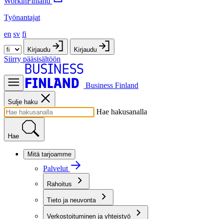
WorkinFinland
Työnantajat
en
sv
fi
Kirjaudu
Kirjaudu
Siirry pääsisältöön
Business Finland
Sulje haku
Hae hakusanalla
Hae
Mitä tarjoamme
Palvelut
Rahoitus
Tieto ja neuvonta
Verkostoituminen ja yhteistyö