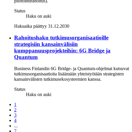
pilotointirahoitus).
Status
Haku on auki
Hakuaika päättyy 31.12.2030
Rahoitushaku tutkimusorganisaatioille
strategisiin kansainvälisiin
kumppanuusprojekteihin: 6G Bridge ja
Quantum
Business Finlandin 6G Bridge- ja Quantum-ohjelmat kutsuvat
tutkimusorganisaatioita lisäämään yhteistyötään strategisten
kansainvälisten tutkimusekosysteemien kanssa.
Status
Haku on auki
1
2
3
4
...
7