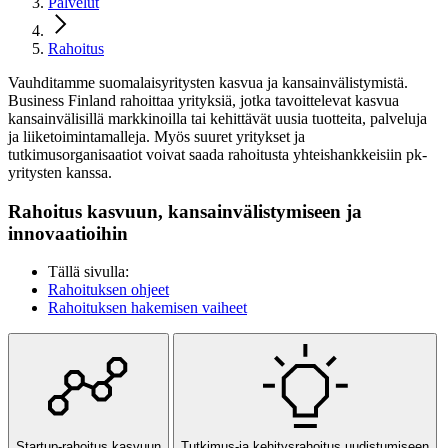
Palvelut
Rahoitus
Vauhditamme suomalaisyritysten kasvua ja kansainvälistymistä.
Business Finland rahoittaa yrityksiä, jotka tavoittelevat kasvua
kansainvälisillä markkinoilla tai kehittävät uusia tuotteita, palveluja
ja liiketoimintamalleja. Myös suuret yritykset ja
tutkimusorganisaatiot voivat saada rahoitusta yhteishankkeisiin pk-
yritysten kanssa.
Rahoitus kasvuun, kansainvälistymiseen ja
innovaatioihin
Tällä sivulla:
Rahoituksen ohjeet
Rahoituksen hakemisen vaiheet
Startup-rahoitus kasvuun
Tutkimus-ja kehitysrahoitus uudistumiseen