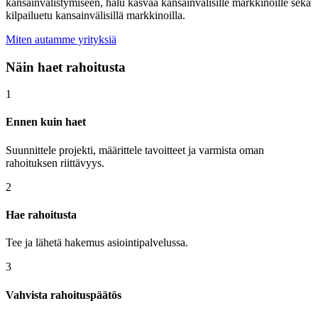
kansainvälistymiseen, halu kasvaa kansainvälisille markkinoille sekä
kilpailuetu kansainvälisillä markkinoilla.
Miten autamme yrityksiä
Näin haet rahoitusta
1
Ennen kuin haet
Suunnittele projekti, määrittele tavoitteet ja varmista oman
rahoituksen riittävyys.
2
Hae rahoitusta
Tee ja lähetä hakemus asiointipalvelussa.
3
Vahvista rahoitus­päätös