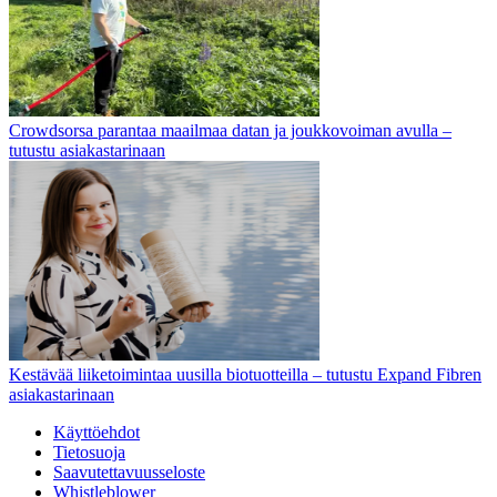
Crowdsorsa parantaa maailmaa datan ja joukkovoiman avulla –
tutustu asiakastarinaan
Kestävää liiketoimintaa uusilla biotuotteilla – tutustu Expand Fibren
asiakastarinaan
Käyttöehdot
Tietosuoja
Saavutettavuusseloste
Whistleblower