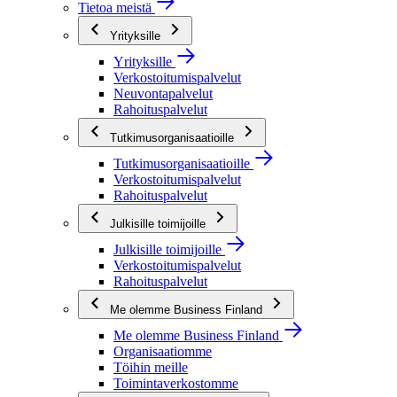
Tietoa meistä
Yrityksille
Yrityksille
Verkostoitumispalvelut
Neuvontapalvelut
Rahoituspalvelut
Tutkimusorganisaatioille
Tutkimusorganisaatioille
Verkostoitumispalvelut
Rahoituspalvelut
Julkisille toimijoille
Julkisille toimijoille
Verkostoitumispalvelut
Rahoituspalvelut
Me olemme Business Finland
Me olemme Business Finland
Organisaatiomme
Töihin meille
Toimintaverkostomme