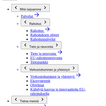
Mitä tarjoamme
Palvelut
Rahoitus
Rahoitus
Rahoituksen ohjeet
Rahoituspalvelut
Tieto ja neuvonta
Tieto ja neuvonta
EU-rahoitusneuvonta
Tietopankki
Verkostoituminen ja yhteistyö
Verkostoituminen ja yhteistyö
Ekosysteemit
Ohjelmat
Kiihdytä kasvua ja innovaatioita EU-
rahoituksella
Tietoa meistä