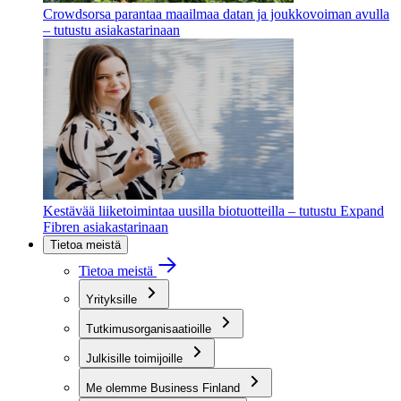
Crowdsorsa parantaa maailmaa datan ja joukkovoiman avulla
– tutustu asiakastarinaan
Kestävää liiketoimintaa uusilla biotuotteilla – tutustu Expand
Fibren asiakastarinaan
Tietoa meistä
Tietoa meistä
Yrityksille
Tutkimusorganisaatioille
Julkisille toimijoille
Me olemme Business Finland