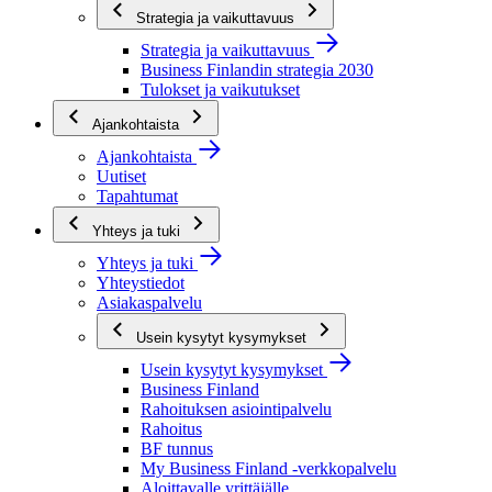
Strategia ja vaikuttavuus
Strategia ja vaikuttavuus
Business Finlandin strategia 2030
Tulokset ja vaikutukset
Ajankohtaista
Ajankohtaista
Uutiset
Tapahtumat
Yhteys ja tuki
Yhteys ja tuki
Yhteystiedot
Asiakaspalvelu
Usein kysytyt kysymykset
Usein kysytyt kysymykset
Business Finland
Rahoituksen asiointipalvelu
Rahoitus
BF tunnus
My Business Finland -verkkopalvelu
Aloittavalle yrittäjälle