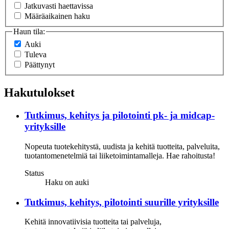
Jatkuvasti haettavissa
Määräaikainen haku
Haun tila:
Auki
Tuleva
Päättynyt
Hakutulokset
Tutkimus, kehitys ja pilotointi pk- ja midcap-
yrityksille
Nopeuta tuotekehitystä, uudista ja kehitä tuotteita, palveluita,
tuotantomenetelmiä tai liiketoimintamalleja. Hae rahoitusta!
Status
Haku on auki
Tutkimus, kehitys, pilotointi suurille yrityksille
Kehitä innovatiivisia tuotteita tai palveluja,