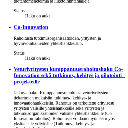
tuotantomenetelmiä ja liiketoimintamalleja.
Status
Haku on auki
Co-Innovation
Rahoitusta tutkimusorganisaatioiden, yritysten ja
hyvinvointialueiden yhteishankkeisiin.
Status
Haku on auki
Veturiyritysten kumppanuusrahoitushaku Co-
Innovation sekä tutkimus, kehitys ja pilotointi -
projekteille
Jatkuva haku: Kumppanuusrahoitusta veturiyritysten
tiekarttojen mukaisiin tutkimus-, kehitys- ja
innovaatiohankkeisiin. Rahoitus on tarkoitettu erityisesti
yritysten välisille yhteishankkeille sekä yritysten ja
tutkimusorganisaatioiden välisille yhteishankkeille (Co-
Innovation-rahoitus). Rahoitusta voidaan myöntää myös
yksittäisille yrityksille (Tutkimus-, kehitys- ja