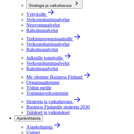
Strategia ja vaikuttavuus
Yrityksille
Verkostoitumispalvelut
Neuvontapalvelut
Rahoituspalvelut
Tutkimusorganisaatioille
Verkostoitumispalvelut
Rahoituspalvelut
Julkisille toimijoille
Verkostoitumispalvelut
Rahoituspalvelut
Me olemme Business Finland
Organisaatiomme
Töihin meille
Toimintaverkostomme
Strategia ja vaikuttavuus
Business Finlandin strategia 2030
Tulokset ja vaikutukset
Ajankohtaista
Ajankohtaista
Uutiset