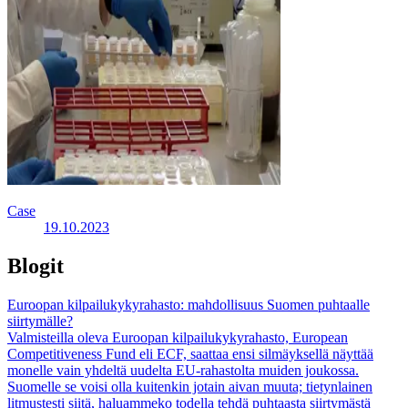
Case
19.10.2023
Blogit
Euroopan kilpailukykyrahasto: mahdollisuus Suomen puhtaalle
siirtymälle?
Valmisteilla oleva Euroopan kilpailukykyrahasto, European
Competitiveness Fund eli ECF, saattaa ensi silmäyksellä näyttää
monelle vain yhdeltä uudelta EU-rahastolta muiden joukossa.
Suomelle se voisi olla kuitenkin jotain aivan muuta; tietynlainen
litmustesti siitä, haluammeko todella tehdä puhtaasta siirtymästä