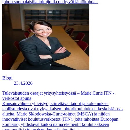
johon suomalaisilla toimijoilla on hyvät lähtökohdat.
Blogi
23.4.2026
Tulevaisuuden osaajat yritysyhteistyössä – Marie Curie ITN -
verkostot apuna
Kansainvälinen yhteistyö, siirrettävät taidot ja kokemukset
teollisuudesta ovat nykyaikaisen tohtorikoulutuksen keskeisiä osa-
alueita. Marie Skłodowska-Curie-toimet (MSCA) ja niiden
innovatiiviset koulutusverkostot (ITN), joita rahoittaa Euroopan
komissio, yhdistävät kaikki nämä elementit kouluttaakseen
monipuolisia tulevaisuuden asiantuntijoita.