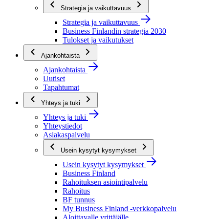
Strategia ja vaikuttavuus
Strategia ja vaikuttavuus
Business Finlandin strategia 2030
Tulokset ja vaikutukset
Ajankohtaista
Ajankohtaista
Uutiset
Tapahtumat
Yhteys ja tuki
Yhteys ja tuki
Yhteystiedot
Asiakaspalvelu
Usein kysytyt kysymykset
Usein kysytyt kysymykset
Business Finland
Rahoituksen asiointipalvelu
Rahoitus
BF tunnus
My Business Finland -verkkopalvelu
Aloittavalle yrittäjälle