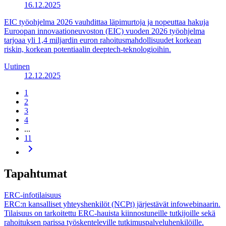
16.12.2025
EIC työohjelma 2026 vauhdittaa läpimurtoja ja nopeuttaa hakuja
Euroopan innovaationeuvoston (EIC) vuoden 2026 työohjelma
tarjoaa yli 1,4 miljardin euron rahoitusmahdollisuudet korkean
riskin, korkean potentiaalin deeptech-teknologioihin.
Uutinen
12.12.2025
1
2
3
4
...
11
Tapahtumat
ERC-infotilaisuus
ERC:n kansalliset yhteyshenkilöt (NCPt) järjestävät infowebinaarin.
Tilaisuus on tarkoitettu ERC-hauista kiinnostuneille tutkijoille sekä
rahoituksen parissa työskenteleville tutkimuspalveluhenkilöille.