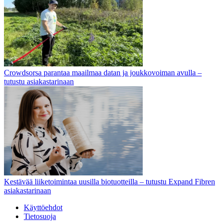
Crowdsorsa parantaa maailmaa datan ja joukkovoiman avulla –
tutustu asiakastarinaan
Kestävää liiketoimintaa uusilla biotuotteilla – tutustu Expand Fibren
asiakastarinaan
Käyttöehdot
Tietosuoja