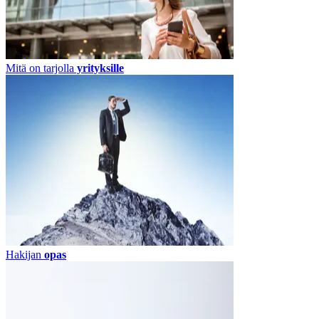
Mitä on tarjolla
yrityksille
Hakijan
opas