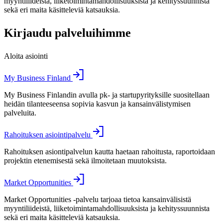
myyntiliideistä, liiketoimintamahdollisuuksista ja kehityssuunnista
sekä eri maita käsitteleviä katsauksia.
Kirjaudu palveluihimme
Aloita asiointi
My Business Finland
My Business Finlandin avulla pk- ja startupyrityksille suositellaan
heidän tilanteeseensa sopivia kasvun ja kansainvälistymisen
palveluita.
Rahoituksen asiointipalvelu
Rahoituksen asiontipalvelun kautta haetaan rahoitusta, raportoidaan
projektin etenemisestä sekä ilmoitetaan muutoksista.
Market Opportunities
Market Opportunities -palvelu tarjoaa tietoa kansainvälisistä
myyntiliideistä, liiketoimintamahdollisuuksista ja kehityssuunnista
sekä eri maita käsitteleviä katsauksia.