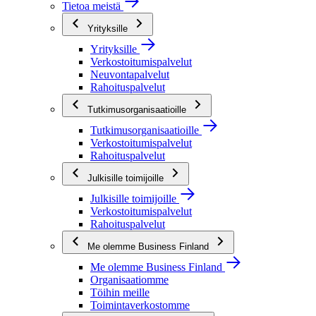
Tietoa meistä
Yrityksille
Yrityksille
Verkostoitumispalvelut
Neuvontapalvelut
Rahoituspalvelut
Tutkimusorganisaatioille
Tutkimusorganisaatioille
Verkostoitumispalvelut
Rahoituspalvelut
Julkisille toimijoille
Julkisille toimijoille
Verkostoitumispalvelut
Rahoituspalvelut
Me olemme Business Finland
Me olemme Business Finland
Organisaatiomme
Töihin meille
Toimintaverkostomme