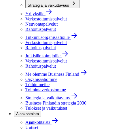
Strategia ja vaikuttavuus
Yrityksille
Verkostoitumispalvelut
Neuvontapalvelut
Rahoituspalvelut
Tutkimusorganisaatioille
Verkostoitumispalvelut
Rahoituspalvelut
Julkisille toimijoille
Verkostoitumispalvelut
Rahoituspalvelut
Me olemme Business Finland
Organisaatiomme
Töihin meille
Toimintaverkostomme
Strategia ja vaikuttavuus
Business Finlandin strategia 2030
Tulokset ja vaikutukset
Ajankohtaista
Ajankohtaista
Uutiset