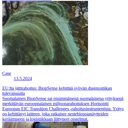
Case
13.5.2024
EU:lta jättirahoitus: BiopSense kehittää syövän diagnostiikan
tulevaisuutta
Suomalainen BiopSense sai ensimmäisenä suomalaisena yrityksenä
merkittävän eurooppalaisen miljoonarahoituksen Horisontti
Euroopan EIC Transition Challenges -rahoitusinstrumentista. Yritys
on kehittänyt laitteen, joka ratkaisee nestebiopsianäytteiden
keräämiseen ja logistiikkaan liittyneet ongelmat.