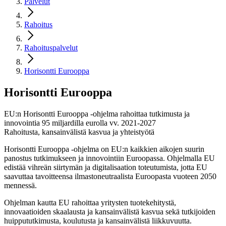
Palvelut
Rahoitus
Rahoituspalvelut
Horisontti Eurooppa
Horisontti
Eurooppa
EU:n Horisontti Eurooppa -ohjelma rahoittaa tutkimusta ja
innovointia 95 miljardilla eurolla vv. 2021-2027
Rahoitusta, kansainvälistä kasvua ja yhteistyötä
Horisontti Eurooppa -ohjelma on EU:n kaikkien aikojen suurin
panostus tutkimukseen ja innovointiin Euroopassa. Ohjelmalla EU
edistää vihreän siirtymän ja digitalisaation toteutumista, jotta EU
saavuttaa tavoitteensa ilmastoneutraalista Euroopasta vuoteen 2050
mennessä.
Ohjelman kautta EU rahoittaa yritysten tuotekehitystä,
innovaatioiden skaalausta ja kansainvälistä kasvua sekä tutkijoiden
huippututkimusta, koulutusta ja kansainvälistä liikkuvuutta.