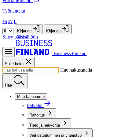
WorkinFinland
Työnantajat
en
sv
fi
Kirjaudu
Kirjaudu
Siirry pääsisältöön
Business Finland
Sulje haku
Hae hakusanalla
Hae
Mitä tarjoamme
Palvelut
Rahoitus
Tieto ja neuvonta
Verkostoituminen ja yhteistyö