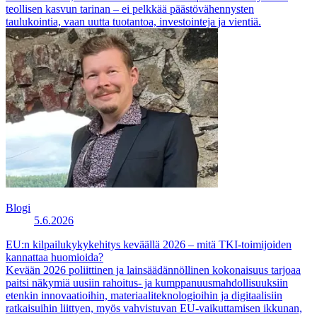
teollisen kasvun tarinan – ei pelkkää päästövähennysten
taulukointia, vaan uutta tuotantoa, investointeja ja vientiä.
Blogi
5.6.2026
EU:n kilpailukykykehitys keväällä 2026 – mitä TKI-toimijoiden
kannattaa huomioida?
Kevään 2026 poliittinen ja lainsäädännöllinen kokonaisuus tarjoaa
paitsi näkymiä uusiin rahoitus- ja kumppanuusmahdollisuuksiin
etenkin innovaatioihin, materiaaliteknologioihin ja digitaalisiin
ratkaisuihin liittyen, myös vahvistuvan EU-vaikuttamisen ikkunan,