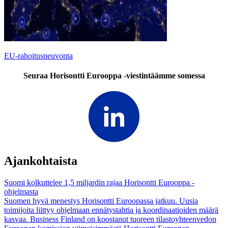
EU-rahoitusneuvonta
Seuraa Horisontti Eurooppa -viestintäämme somessa
Ajankohtaista
Suomi kolkuttelee 1,5 miljardin rajaa Horisontti Eurooppa -
ohjelmasta
Suomen hyvä menestys Horisontti Euroopassa jatkuu. Uusia
toimijoita liittyy ohjelmaan ennätystahtia ja koordinaatioiden määrä
kasvaa. Business Finland on koostanut tuoreen tilastoyhteenvedon