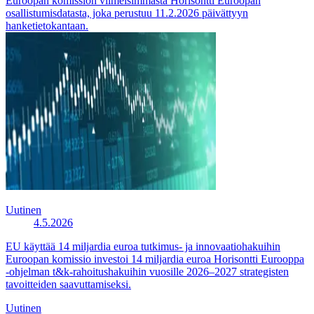
Euroopan komission viimeisimmästä Horisontti Euroopan
osallistumisdatasta, joka perustuu 11.2.2026 päivättyyn
hanketietokantaan.
Uutinen
4.5.2026
EU käyttää 14 miljardia euroa tutkimus- ja innovaatiohakuihin
Euroopan komissio investoi 14 miljardia euroa Horisontti Eurooppa
-ohjelman t&k-rahoitushakuihin vuosille 2026–2027 strategisten
tavoitteiden saavuttamiseksi.
Uutinen