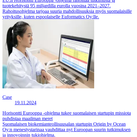
EU:n Horisontti Eurooppa -ohjelma rahoittaa tutkimusta ja
tuotekehitystä 95 miljardilla eurolla vuosina 2021–2027.
Rahoitusohjelma tarjoaa suuria mahdollisuuksia myös suomalaisille
yrityksille, kuten espoolaiselle Euformatics Oy:lle.
Case
19.11.2024
Horisontti Eurooppa -ohjelma tukee suomalaisen startupin missiota
puhdistaa maailman meret
Suomalaisen biokemianteollisuusalan startupin Origin by Ocean
Oy:n menestystarinaa vauhdittaa nyt Euroopan suurin tutkimuksen
ja innovoinnin tukiohjelma.