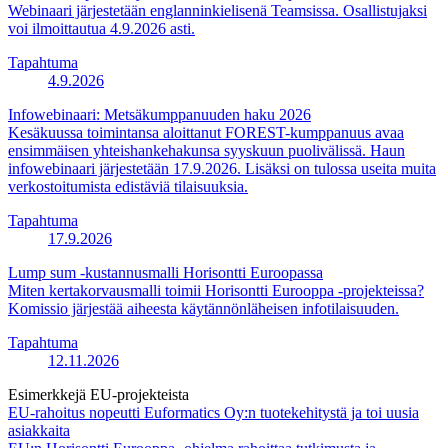
Webinaari järjestetään englanninkielisenä Teamsissa. Osallistujaksi
voi ilmoittautua 4.9.2026 asti.
Tapahtuma
4.9.2026
Infowebinaari: Metsäkumppanuuden haku 2026
Kesäkuussa toimintansa aloittanut FOREST-kumppanuus avaa
ensimmäisen yhteishankehakunsa syyskuun puolivälissä. Haun
infowebinaari järjestetään 17.9.2026. Lisäksi on tulossa useita muita
verkostoitumista edistäviä tilaisuuksia.
Tapahtuma
17.9.2026
Lump sum -kustannusmalli Horisontti Euroopassa
Miten kertakorvausmalli toimii Horisontti Eurooppa -projekteissa?
Komissio järjestää aiheesta käytännönläheisen infotilaisuuden.
Tapahtuma
12.11.2026
Esimerkkejä EU-projekteista
EU-rahoitus nopeutti Euformatics Oy:n tuotekehitystä ja toi uusia
asiakkaita