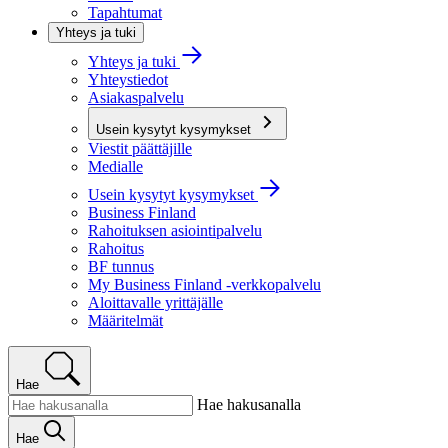
Tapahtumat
Yhteys ja tuki
Yhteys ja tuki
Yhteystiedot
Asiakaspalvelu
Usein kysytyt kysymykset
Viestit päättäjille
Medialle
Usein kysytyt kysymykset
Business Finland
Rahoituksen asiointipalvelu
Rahoitus
BF tunnus
My Business Finland -verkkopalvelu
Aloittavalle yrittäjälle
Määritelmät
Hae
Hae hakusanalla
Hae