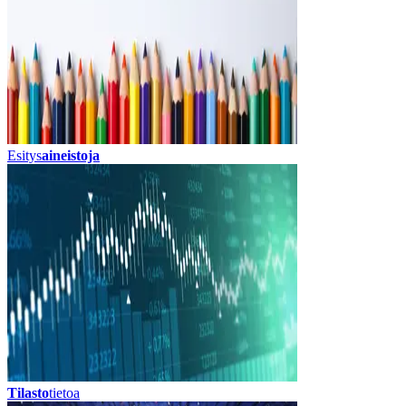
Esitys
aineistoja
Tilasto
tietoa