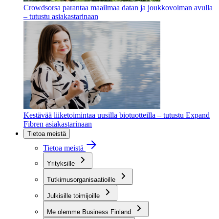
Crowdsorsa parantaa maailmaa datan ja joukkovoiman avulla
– tutustu asiakastarinaan
Kestävää liiketoimintaa uusilla biotuotteilla – tutustu Expand
Fibren asiakastarinaan
Tietoa meistä
Tietoa meistä
Yrityksille
Tutkimusorganisaatioille
Julkisille toimijoille
Me olemme Business Finland