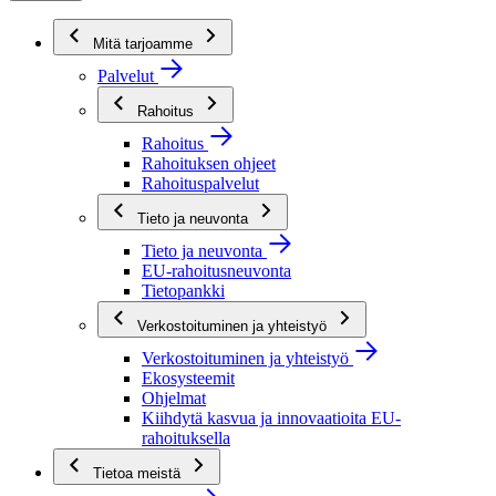
Mitä tarjoamme
Palvelut
Rahoitus
Rahoitus
Rahoituksen ohjeet
Rahoituspalvelut
Tieto ja neuvonta
Tieto ja neuvonta
EU-rahoitusneuvonta
Tietopankki
Verkostoituminen ja yhteistyö
Verkostoituminen ja yhteistyö
Ekosysteemit
Ohjelmat
Kiihdytä kasvua ja innovaatioita EU-
rahoituksella
Tietoa meistä