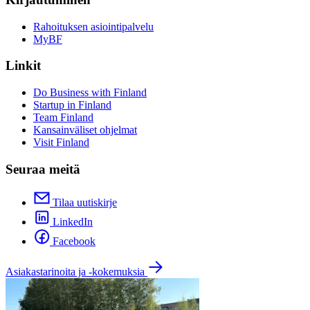
Rahoituksen asiointipalvelu
MyBF
Linkit
Do Business with Finland
Startup in Finland
Team Finland
Kansainväliset ohjelmat
Visit Finland
Seuraa meitä
Tilaa uutiskirje
LinkedIn
Facebook
Asiakastarinoita ja -kokemuksia