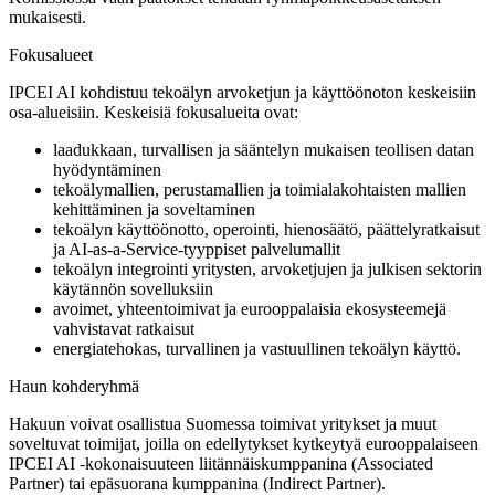
mukaisesti.
Fokusalueet
IPCEI AI kohdistuu tekoälyn arvoketjun ja käyttöönoton keskeisiin
osa-alueisiin. Keskeisiä fokusalueita ovat:
laadukkaan, turvallisen ja sääntelyn mukaisen teollisen datan
hyödyntäminen
tekoälymallien, perustamallien ja toimialakohtaisten mallien
kehittäminen ja soveltaminen
tekoälyn käyttöönotto, operointi, hienosäätö, päättelyratkaisut
ja AI-as-a-Service-tyyppiset palvelumallit
tekoälyn integrointi yritysten, arvoketjujen ja julkisen sektorin
käytännön sovelluksiin
avoimet, yhteentoimivat ja eurooppalaisia ekosysteemejä
vahvistavat ratkaisut
energiatehokas, turvallinen ja vastuullinen tekoälyn käyttö.
Haun kohderyhmä
Hakuun voivat osallistua Suomessa toimivat yritykset ja muut
soveltuvat toimijat, joilla on edellytykset kytkeytyä eurooppalaiseen
IPCEI AI -kokonaisuuteen liitännäiskumppanina (Associated
Partner) tai epäsuorana kumppanina (Indirect Partner).