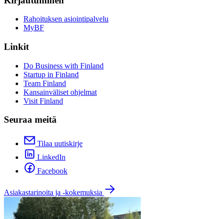
Kirjautuminen
Rahoituksen asiointipalvelu
MyBF
Linkit
Do Business with Finland
Startup in Finland
Team Finland
Kansainväliset ohjelmat
Visit Finland
Seuraa meitä
Tilaa uutiskirje
LinkedIn
Facebook
Asiakastarinoita ja -kokemuksia