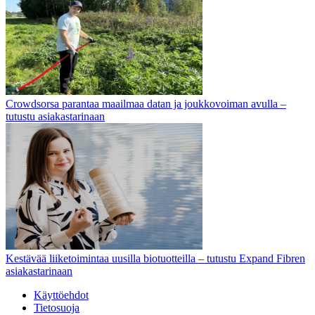
Crowdsorsa parantaa maailmaa datan ja joukkovoiman avulla –
tutustu asiakastarinaan
Kestävää liiketoimintaa uusilla biotuotteilla – tutustu Expand Fibren
asiakastarinaan
Käyttöehdot
Tietosuoja