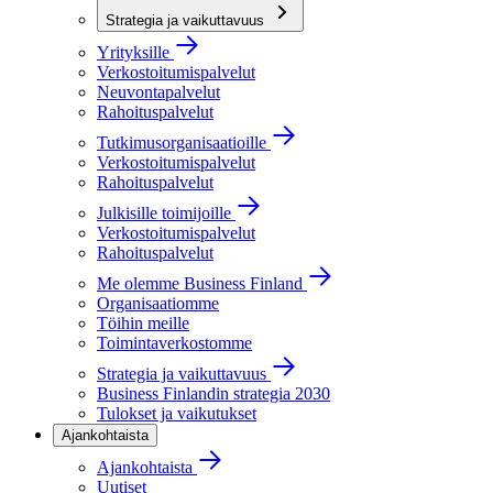
Strategia ja vaikuttavuus
Yrityksille
Verkostoitumispalvelut
Neuvontapalvelut
Rahoituspalvelut
Tutkimusorganisaatioille
Verkostoitumispalvelut
Rahoituspalvelut
Julkisille toimijoille
Verkostoitumispalvelut
Rahoituspalvelut
Me olemme Business Finland
Organisaatiomme
Töihin meille
Toimintaverkostomme
Strategia ja vaikuttavuus
Business Finlandin strategia 2030
Tulokset ja vaikutukset
Ajankohtaista
Ajankohtaista
Uutiset