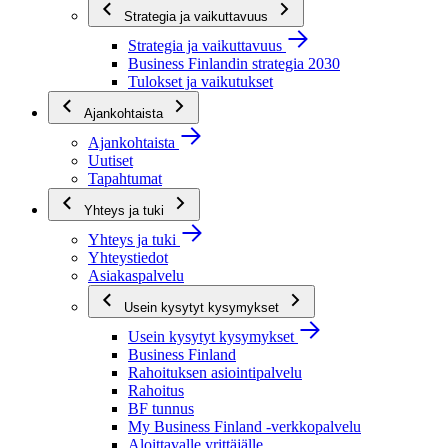
Strategia ja vaikuttavuus
Strategia ja vaikuttavuus
Business Finlandin strategia 2030
Tulokset ja vaikutukset
Ajankohtaista
Ajankohtaista
Uutiset
Tapahtumat
Yhteys ja tuki
Yhteys ja tuki
Yhteystiedot
Asiakaspalvelu
Usein kysytyt kysymykset
Usein kysytyt kysymykset
Business Finland
Rahoituksen asiointipalvelu
Rahoitus
BF tunnus
My Business Finland -verkkopalvelu
Aloittavalle yrittäjälle