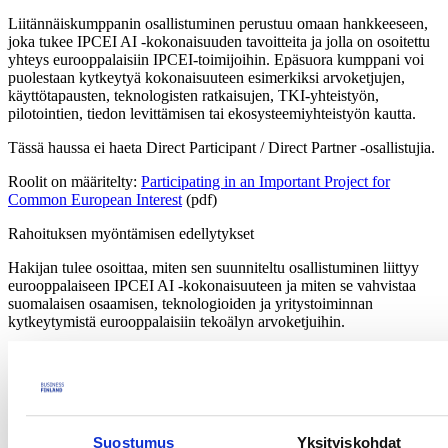
Liitännäiskumppanin osallistuminen perustuu omaan hankkeeseen,
joka tukee IPCEI AI -kokonaisuuden tavoitteita ja jolla on osoitettu
yhteys eurooppalaisiin IPCEI-toimijoihin. Epäsuora kumppani voi
puolestaan kytkeytyä kokonaisuuteen esimerkiksi arvoketjujen,
käyttötapausten, teknologisten ratkaisujen, TKI-yhteistyön,
pilotointien, tiedon levittämisen tai ekosysteemiyhteistyön kautta.
Tässä haussa ei haeta Direct Participant / Direct Partner -osallistujia.
Roolit on määritelty:
Participating in an Important Project for
Common European Interest
(pdf)
Rahoituksen myöntämisen edellytykset
Hakijan tulee osoittaa, miten sen suunniteltu osallistuminen liittyy
eurooppalaiseen IPCEI AI -kokonaisuuteen ja miten se vahvistaa
suomalaisen osaamisen, teknologioiden ja yritystoiminnan
kytkeytymistä eurooppalaisiin tekoälyn arvoketjuihin.
Hankkeen tulee olla luonteeltaan tutkimus-, kehittämis- ja
innovaatiotoimintaa, joka tuottaa merkittävää lisäarvoa suhteessa
alan viimeisimpään kehitystasoon ja tukee IPCEI AI -
kokonaisuuden eurooppalaisia tavoitteita.
Suostumus
Yksityiskohdat
Hakijan tulee kuvata erityisesti
: