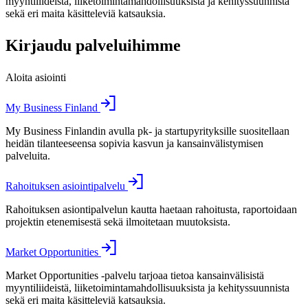
myyntiliideistä, liiketoimintamahdollisuuksista ja kehityssuunnista
sekä eri maita käsitteleviä katsauksia.
Kirjaudu palveluihimme
Aloita asiointi
My Business Finland
My Business Finlandin avulla pk- ja startupyrityksille suositellaan
heidän tilanteeseensa sopivia kasvun ja kansainvälistymisen
palveluita.
Rahoituksen asiointipalvelu
Rahoituksen asiontipalvelun kautta haetaan rahoitusta, raportoidaan
projektin etenemisestä sekä ilmoitetaan muutoksista.
Market Opportunities
Market Opportunities -palvelu tarjoaa tietoa kansainvälisistä
myyntiliideistä, liiketoimintamahdollisuuksista ja kehityssuunnista
sekä eri maita käsitteleviä katsauksia.