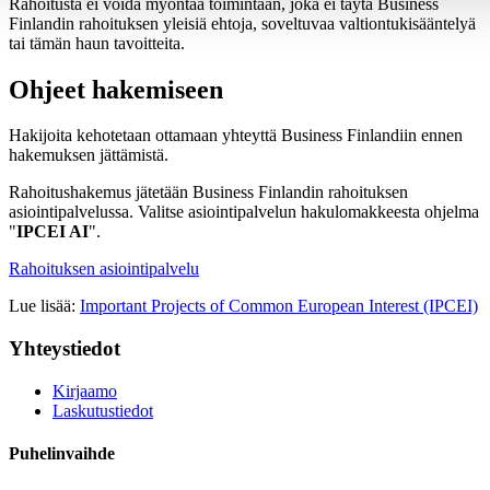
Rahoitusta ei voida myöntää toimintaan, joka ei täytä Business
Finlandin rahoituksen yleisiä ehtoja, soveltuvaa valtiontukisääntelyä
tai tämän haun tavoitteita.
Ohjeet hakemiseen
Hakijoita kehotetaan ottamaan yhteyttä Business Finlandiin ennen
hakemuksen jättämistä.
Rahoitushakemus jätetään Business Finlandin rahoituksen
asiointipalvelussa. Valitse asiointipalvelun hakulomakkeesta ohjelma
"
IPCEI AI
".
Rahoituksen asiointipalvelu
Lue lisää:
Important Projects of Common European Interest (IPCEI)
Yhteystiedot
Kirjaamo
Laskutustiedot
Puhelinvaihde