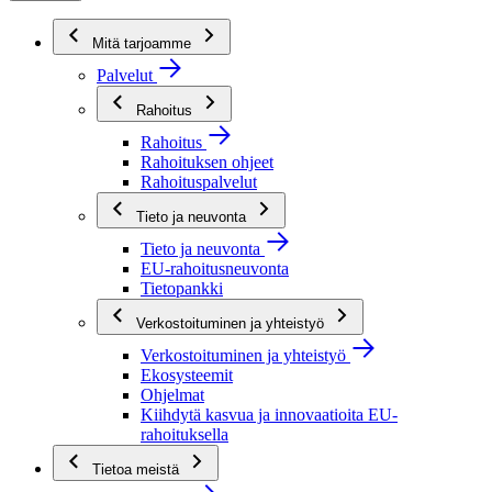
Mitä tarjoamme
Palvelut
Rahoitus
Rahoitus
Rahoituksen ohjeet
Rahoituspalvelut
Tieto ja neuvonta
Tieto ja neuvonta
EU-rahoitusneuvonta
Tietopankki
Verkostoituminen ja yhteistyö
Verkostoituminen ja yhteistyö
Ekosysteemit
Ohjelmat
Kiihdytä kasvua ja innovaatioita EU-
rahoituksella
Tietoa meistä