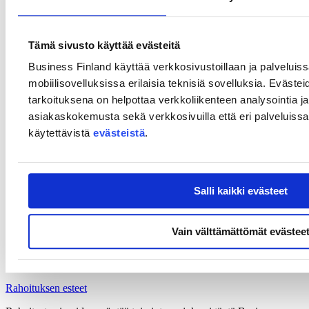
hankkeen yhteys IPCEI AI -kokonaisuuden tavoitteisiin ja
fokusalueisiin
yhteistyö tai suunniteltu yhteistyö eurooppalaisten IPCEI-
Tämä sivusto käyttää evästeitä
toimijoiden kanssa
Business Finland käyttää verkkosivustoillaan ja palveluis
hankkeen teknologinen, liiketoiminnallinen ja eurooppalainen
lisäarvo
mobiilisovelluksissa erilaisia teknisiä sovelluksia. Evästei
hankkeen vaikutukset suomalaisen osaamisen ja
tarkoituksena on helpottaa verkkoliikenteen analysointia ja
yritystoiminnan kansainväliseen kytkeytymiseen
asiakaskokemusta sekä verkkosivuilla että eri palveluissa. 
miten syntyvää tietoa, osaamista, teknologioita tai ratkaisuja
voidaan hyödyntää laajemmin eurooppalaisessa
käytettävistä
evästeistä
.
ekosysteemissä.
Hanketta voidaan tukea julkisella rahoituksella vain, jos rahoituksen
myöntämisen yleiset edellytykset täyttyvät ja hankkeessa on
Salli kaikki evästeet
osoitettavissa rahoitustarve tai markkinapuute.
Rahoituksen myöntämisen esteet
Vain välttämättömät evästee
Yritys ei saa olla vaikeuksissa Euroopan komission
valtiontukisääntöjen tarkoittamassa merkityksessä tuen
myöntämispäätöksen ajankohtana. Lue lisää:
Rahoituksen esteet