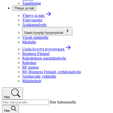
Tapahtumat
Yhteys ja tuki
Yhteys ja tuki
Yhteystiedot
Asiakaspalvelu
Usein kysytyt kysymykset
Viestit päättäjille
Medialle
Usein kysytyt kysymykset
Business Finland
Rahoituksen asiointipalvelu
Rahoitus
BF tunnus
My Business Finland -verkkopalvelu
Aloittavalle yrittäjälle
Määritelmät
Hae
Hae hakusanalla
Hae