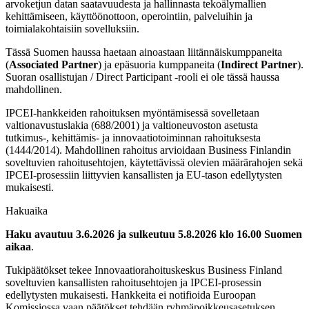
arvoketjun datan saatavuudesta ja hallinnasta tekoälymallien
kehittämiseen, käyttöönottoon, operointiin, palveluihin ja
toimialakohtaisiin sovelluksiin.
Tässä Suomen haussa haetaan ainoastaan liitännäiskumppaneita
(
Associated Partner
) ja epäsuoria kumppaneita (
Indirect Partner
).
Suoran osallistujan / Direct Participant -rooli ei ole tässä haussa
mahdollinen.
IPCEI-hankkeiden rahoituksen myöntämisessä sovelletaan
valtionavustuslakia (688/2001) ja valtioneuvoston asetusta
tutkimus-, kehittämis- ja innovaatiotoiminnan rahoituksesta
(1444/2014). Mahdollinen rahoitus arvioidaan Business Finlandin
soveltuvien rahoitusehtojen, käytettävissä olevien määrärahojen sekä
IPCEI-prosessiin liittyvien kansallisten ja EU-tason edellytysten
mukaisesti.
Hakuaika
Haku avautuu 3.6.2026 ja sulkeutuu 5.8.2026 klo 16.00 Suomen
aikaa
.
Tukipäätökset tekee Innovaatiorahoituskeskus Business Finland
soveltuvien kansallisten rahoitusehtojen ja IPCEI-prosessin
edellytysten mukaisesti. Hankkeita ei notifioida Euroopan
Komissiossa vaan päätökset tehdään ryhmäpoikkeusasetuksen