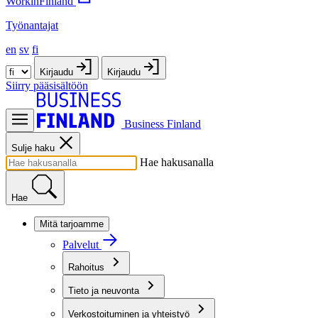
WorkinFinland
Työnantajat
en
sv
fi
Kirjaudu
Kirjaudu
Siirry pääsisältöön
Business Finland
Sulje haku
Hae hakusanalla
Hae
Mitä tarjoamme
Palvelut
Rahoitus
Tieto ja neuvonta
Verkostoituminen ja yhteistyö