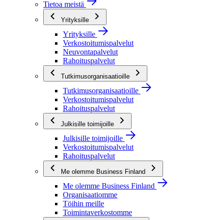
Tietoa meistä
Yrityksille
Yrityksille
Verkostoitumispalvelut
Neuvontapalvelut
Rahoituspalvelut
Tutkimusorganisaatioille
Tutkimusorganisaatioille
Verkostoitumispalvelut
Rahoituspalvelut
Julkisille toimijoille
Julkisille toimijoille
Verkostoitumispalvelut
Rahoituspalvelut
Me olemme Business Finland
Me olemme Business Finland
Organisaatiomme
Töihin meille
Toimintaverkostomme