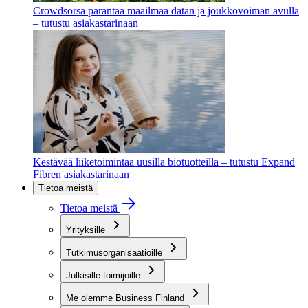
Crowdsorsa parantaa maailmaa datan ja joukkovoiman avulla
– tutustu asiakastarinaan
Kestävää liiketoimintaa uusilla biotuotteilla – tutustu Expand
Fibren asiakastarinaan
Tietoa meistä
Tietoa meistä
Yrityksille
Tutkimusorganisaatioille
Julkisille toimijoille
Me olemme Business Finland