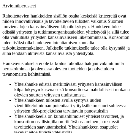
Arviointiperusteet
Rahoitettavien hankkeiden sisällön osalta keskeisiä kriteereitä ovat
niiden innovatiivisuus ja tavoiteltavien tulosten vaikutus Suomen
luovien alojen kansainväliseen kilpailukykyyn. Hankkeen tulee
edistää yritysten ja tutkimusorganisaatioiden yhteistyötä ja sillä tulee
olla vaikutusta yritysten kansainväliseen liiketoimintaan. Konsortion
tulee lisäksi olla hankkeen toteuttamisen kannalta
tarkoituksenmukainen. Julkiselle tutkimukselle tulee olla kysyntää ja
siinä tehdään aktiivista kansainvälistä yhteistyötä.
Hankeavustuksella ei ole tarkoitus rahoittaa hakijan vakiintunutta
perustoimintaa ja olemassa olevien tuotteiden ja palveluiden
tavanomaista kehittämistä.
Yhteishanke edistää merkittävästi yritysten kansainvälisen
kilpailukyvyn kasvua sekä konsortiossa mahdollisesti mukana
olevien suurten yritysten uudistumista.
Yhteishankkeen tulosten avulla syntyvä uuden
vientiliiketoiminnan potentiaali yrityksille on suuri suhteessa
yritysten t&k-projekteissa tarvittaviin panostuksiin
Yhteishankkeella on kunnianhimoiset yhteiset tavoitteet, ja
konsortion osallistujilla on riittävä osaaminen ja resurssit
tavoitteiden saavuttamiseksi. Yhteishankkeen osapuolet
tekevät aitoa tiivistä yhteistyötä.