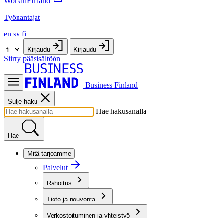
WorkinFinland
Työnantajat
en
sv
fi
Kirjaudu
Kirjaudu
Siirry pääsisältöön
Business Finland
Sulje haku
Hae hakusanalla
Hae
Mitä tarjoamme
Palvelut
Rahoitus
Tieto ja neuvonta
Verkostoituminen ja yhteistyö