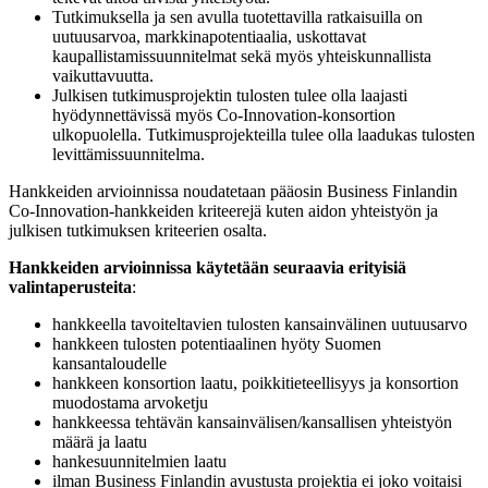
Tutkimuksella ja sen avulla tuotettavilla ratkaisuilla on
uutuusarvoa, markkinapotentiaalia, uskottavat
kaupallistamissuunnitelmat sekä myös yhteiskunnallista
vaikuttavuutta.
Julkisen tutkimusprojektin tulosten tulee olla laajasti
hyödynnettävissä myös Co-Innovation-konsortion
ulkopuolella. Tutkimusprojekteilla tulee olla laadukas tulosten
levittämissuunnitelma.
Hankkeiden arvioinnissa noudatetaan pääosin Business Finlandin
Co-Innovation-hankkeiden kriteerejä kuten aidon yhteistyön ja
julkisen tutkimuksen kriteerien osalta.
Hankkeiden arvioinnissa käytetään seuraavia erityisiä
valintaperusteita
:
hankkeella tavoiteltavien tulosten kansainvälinen uutuusarvo
hankkeen tulosten potentiaalinen hyöty Suomen
kansantaloudelle
hankkeen konsortion laatu, poikkitieteellisyys ja konsortion
muodostama arvoketju
hankkeessa tehtävän kansainvälisen/kansallisen yhteistyön
määrä ja laatu
hankesuunnitelmien laatu
ilman Business Finlandin avustusta projektia ei joko voitaisi