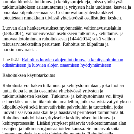
kunnianhimoisia tutkimus- ja kehitysprojekteja, joissa yhdistyvät
tutkimuslaitoksen asiantuntemus ja yritysten halu uudistua, kasvaa ja
parantaa kilpailuasemaansa. Co-Innovation-yhteishankkeet
toteutetaan rinnakkain tiiviissä yhteistyössä osallistujien kesken.
Luovan alan hankeavustukset myönnetään valtionavustuslakiin
(688/2001), valtioneuvoston asetukseen tutkimus-, kehittämis- ja
innovaatiotoiminnan rahoituksesta (1444/2014) sekä valtion
talousarvioteksteihin perustuen. Rahoitus on kilpailtua ja
harkinnanvaraista.
Lue lisää:
Rahoitus luovien alojen tutkimus- ja kehitystoiminnan
edistämiseen ja luovien alojen osaamisen hyödyntämiseen
Rahoituksen käyttötarkoitus
Rahoitusta voi hakea tutkimus- ja kehitystoimintaan, joka tuottaa
uutta tietoa ja uutta osaamista yhteistyössä yritysten ja
tutkimuslaitosten kesken. Tutkimus- ja kehitystoiminta voi liittyä
esimerkiksi uusiin liiketoimintamalleihin, jotka vahvistavat yrityksen
kilpailukykyä sekä innovatiivisiin palveluihin ja tuotteisiin, jotka
luovat lisäarvoa asiakkaille ja haastavat perinteiset toimintamallit.
Rahoitus mahdollistaa yritykselle keskittymisen tutkimus- ja
kehitysprosessiin. Lisäksi yritykset pääsevät verkostoitumaan alan
osaajien ja tutkimusorganisaatioiden kanssa. Se luo arvokkaita
kumppanuuksia ja uusia yhteistyön muotoja. Rahoituksella