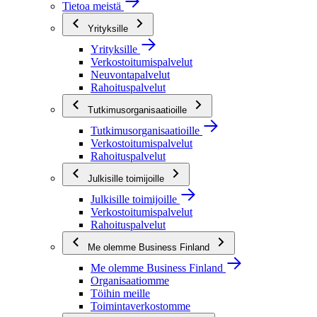
Tietoa meistä
Yrityksille
Yrityksille
Verkostoitumispalvelut
Neuvontapalvelut
Rahoituspalvelut
Tutkimusorganisaatioille
Tutkimusorganisaatioille
Verkostoitumispalvelut
Rahoituspalvelut
Julkisille toimijoille
Julkisille toimijoille
Verkostoitumispalvelut
Rahoituspalvelut
Me olemme Business Finland
Me olemme Business Finland
Organisaatiomme
Töihin meille
Toimintaverkostomme