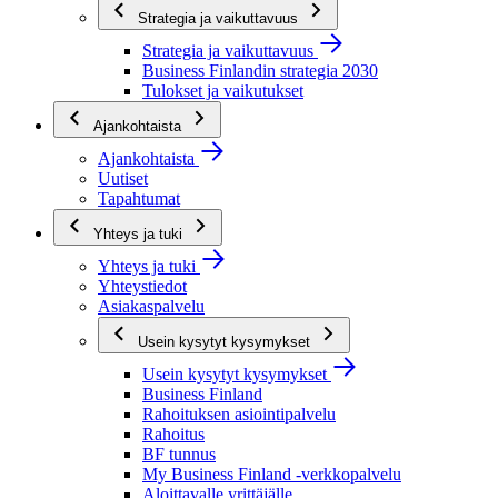
Strategia ja vaikuttavuus
Strategia ja vaikuttavuus
Business Finlandin strategia 2030
Tulokset ja vaikutukset
Ajankohtaista
Ajankohtaista
Uutiset
Tapahtumat
Yhteys ja tuki
Yhteys ja tuki
Yhteystiedot
Asiakaspalvelu
Usein kysytyt kysymykset
Usein kysytyt kysymykset
Business Finland
Rahoituksen asiointipalvelu
Rahoitus
BF tunnus
My Business Finland -verkkopalvelu
Aloittavalle yrittäjälle