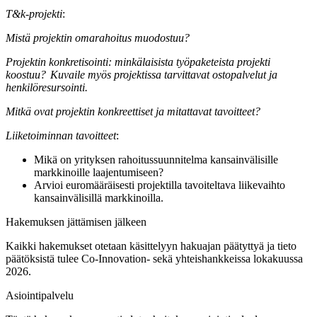
T&k-projekti
:
Mistä projektin omarahoitus muodostuu?
Projektin konkretisointi: minkälaisista työpaketeista projekti
koostuu? Kuvaile myös projektissa tarvittavat ostopalvelut ja
henkilöresursointi.
Mitkä ovat projektin konkreettiset ja mitattavat tavoitteet?
Liiketoiminnan tavoitteet
:
Mikä on yrityksen rahoitussuunnitelma kansainvälisille
markkinoille laajentumiseen?
Arvioi euromääräisesti projektilla tavoiteltava liikevaihto
kansainvälisillä markkinoilla.
Hakemuksen jättämisen jälkeen
Kaikki hakemukset otetaan käsittelyyn hakuajan päätyttyä ja tieto
päätöksistä tulee Co-Innovation- sekä yhteishankkeissa lokakuussa
2026.
Asiointipalvelu