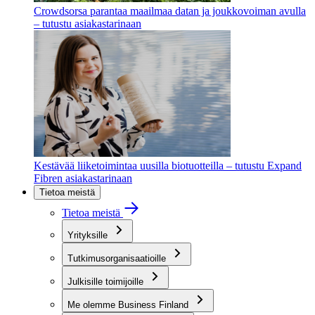
Crowdsorsa parantaa maailmaa datan ja joukkovoiman avulla
– tutustu asiakastarinaan
Kestävää liiketoimintaa uusilla biotuotteilla – tutustu Expand
Fibren asiakastarinaan
Tietoa meistä
Tietoa meistä
Yrityksille
Tutkimusorganisaatioille
Julkisille toimijoille
Me olemme Business Finland