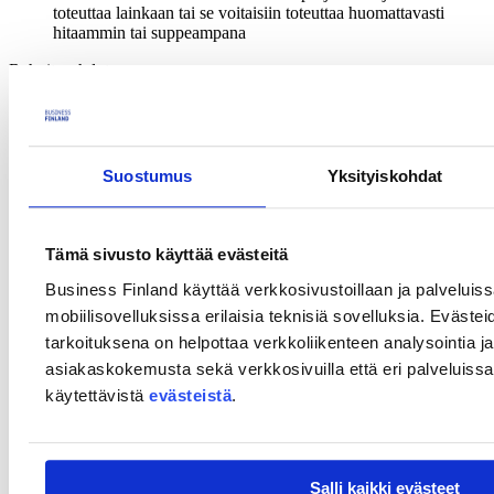
toteuttaa lainkaan tai se voitaisiin toteuttaa huomattavasti
hitaammin tai suppeampana
Rahoitusehdot
Julkisen tutkimuksen rahoitus
(pdf)
Yritysten tutkimus- ja kehittämistoiminnan rahoitus
(pdf)
Suostumus
Yksityiskohdat
Rahoitusehdoissa kerrotaan, mitä kustannuksia Business Finland voi
rahoittaa, miten projektin kustannuksia seurataan ja miten projektin
etenemisestä raportoidaan.
Tämä sivusto käyttää evästeitä
Ohjeet hakemiseen
Business Finland käyttää verkkosivustoillaan ja palveluis
Ennen hakemuksen jättämistä
mobiilisovelluksissa erilaisia teknisiä sovelluksia. Evästei
Vastaa tiiviisti alla oleviin ennakkokysymyksiin (max 2 A4-sivua) ja
tarkoituksena on helpottaa verkkoliikenteen analysointia ja
lähetä vastauksesi sähköpostilla otsikolla "Co-Innovation haku"
asiakaskokemusta sekä verkkosivuilla että eri palveluissa. 
osoitteeseen: luovat (at) businessfinland.fi.
käytettävistä
evästeistä
.
Jos olet pääkoordinaattori tai tutkimusorganisaatio, vastaa
näihin kysymyksiin
:
Mikä on Co-Innovation hankkeen idea ja tavoite, mikä on
Salli kaikki evästeet
tutkimus ja miten hyödynnät tutkimusta?