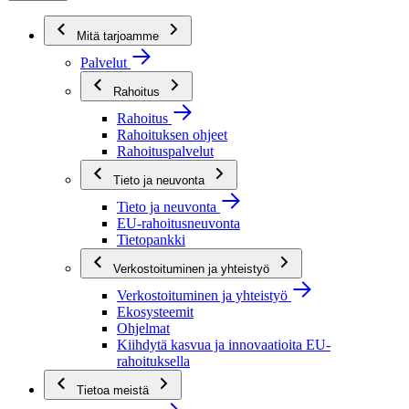
Mitä tarjoamme
Palvelut
Rahoitus
Rahoitus
Rahoituksen ohjeet
Rahoituspalvelut
Tieto ja neuvonta
Tieto ja neuvonta
EU-rahoitusneuvonta
Tietopankki
Verkostoituminen ja yhteistyö
Verkostoituminen ja yhteistyö
Ekosysteemit
Ohjelmat
Kiihdytä kasvua ja innovaatioita EU-
rahoituksella
Tietoa meistä