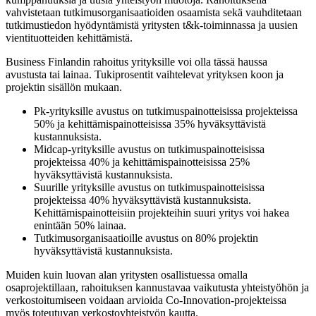
vahvistetaan tutkimusorganisaatioiden osaamista sekä vauhditetaan
tutkimustiedon hyödyntämistä yritysten t&k-toiminnassa ja uusien
vientituotteiden kehittämistä.
Business Finlandin rahoitus yrityksille voi olla tässä haussa
avustusta tai lainaa. Tukiprosentit vaihtelevat yrityksen koon ja
projektin sisällön mukaan.
Pk-yrityksille avustus on tutkimuspainotteisissa projekteissa
50% ja kehittämispainotteisissa 35% hyväksyttävistä
kustannuksista.
Midcap-yrityksille avustus on tutkimuspainotteisissa
projekteissa 40% ja kehittämispainotteisissa 25%
hyväksyttävistä kustannuksista.
Suurille yrityksille avustus on tutkimuspainotteisissa
projekteissa 40% hyväksyttävistä kustannuksista.
Kehittämispainotteisiin projekteihin suuri yritys voi hakea
enintään 50% lainaa.
Tutkimusorganisaatioille avustus on 80% projektin
hyväksyttävistä kustannuksista.
Muiden kuin luovan alan yritysten osallistuessa omalla
osaprojektillaan, rahoituksen kannustavaa vaikutusta yhteistyöhön ja
verkostoitumiseen voidaan arvioida Co-Innovation-projekteissa
myös toteutuvan verkostoyhteistyön kautta.