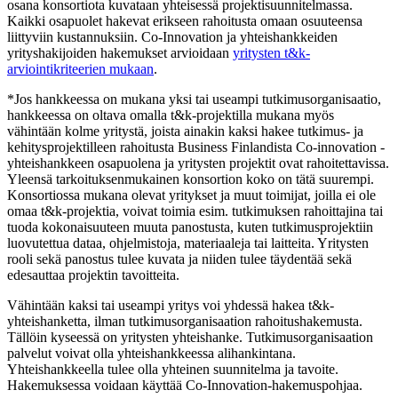
osana konsortiota kuvataan yhteisessä projektisuunnitelmassa.
Kaikki osapuolet hakevat erikseen rahoitusta omaan osuuteensa
liittyviin kustannuksiin. Co-Innovation ja yhteishankkeiden
yrityshakijoiden hakemukset arvioidaan
yritysten t&k-
arviointikriteerien mukaan
.
*Jos hankkeessa on mukana yksi tai useampi tutkimusorganisaatio,
hankkeessa on oltava omalla t&k-projektilla mukana myös
vähintään kolme yritystä, joista ainakin kaksi hakee tutkimus- ja
kehitysprojektilleen rahoitusta Business Finlandista Co-innovation -
yhteishankkeen osapuolena ja yritysten projektit ovat rahoitettavissa.
Yleensä tarkoituksenmukainen konsortion koko on tätä suurempi.
Konsortiossa mukana olevat yritykset ja muut toimijat, joilla ei ole
omaa t&k-projektia, voivat toimia esim. tutkimuksen rahoittajina tai
tuoda kokonaisuuteen muuta panostusta, kuten tutkimusprojektiin
luovutettua dataa, ohjelmistoja, materiaaleja tai laitteita. Yritysten
rooli sekä panostus tulee kuvata ja niiden tulee täydentää sekä
edesauttaa projektin tavoitteita.
Vähintään kaksi tai useampi yritys voi yhdessä hakea t&k-
yhteishanketta, ilman tutkimusorganisaation rahoitushakemusta.
Tällöin kyseessä on yritysten yhteishanke. Tutkimusorganisaation
palvelut voivat olla yhteishankkeessa alihankintana.
Yhteishankkeella tulee olla yhteinen suunnitelma ja tavoite.
Hakemuksessa voidaan käyttää Co-Innovation-hakemuspohjaa.