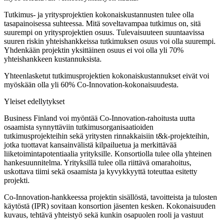
Tutkimus- ja yritysprojektien kokonaiskustannusten tulee olla
tasapainoisessa suhteessa. Mitä soveltavampaa tutkimus on, sitä
suurempi on yritysprojektien osuus. Tulevaisuuteen suuntaavissa
suuren riskin yhteishankkeissa tutkimuksen osuus voi olla suurempi.
Yhdenkään projektin yksittäinen osuus ei voi olla yli 70%
yhteishankkeen kustannuksista.
Yhteenlasketut tutkimusprojektien kokonaiskustannukset eivät voi
myöskään olla yli 60% Co-Innovation-kokonaisuudesta.
Yleiset edellytykset
Business Finland voi myöntää Co-Innovation-rahoitusta uutta
osaamista synnyttäviin tutkimusorganisaatioiden
tutkimusprojekteihin sekä yritysten rinnakkaisiin t&k-projekteihin,
jotka tuottavat kansainvälistä kilpailuetua ja merkittävää
liiketoimintapotentiaalia yrityksille. Konsortiolla tulee olla yhteinen
hankesuunnitelma. Yrityksillä tulee olla riittävä omarahoitus,
uskottava tiimi sekä osaamista ja kyvykkyyttä toteuttaa esitetty
projekti.
Co-Innovation-hankkeessa projektin sisällöstä, tavoitteista ja tulosten
käytöstä (IPR) sovitaan konsortion jäsenten kesken. Kokonaisuuden
kuvaus, tehtävä yhteistyö sekä kunkin osapuolen rooli ja vastuut