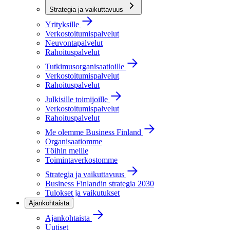
Strategia ja vaikuttavuus
Yrityksille
Verkostoitumispalvelut
Neuvontapalvelut
Rahoituspalvelut
Tutkimusorganisaatioille
Verkostoitumispalvelut
Rahoituspalvelut
Julkisille toimijoille
Verkostoitumispalvelut
Rahoituspalvelut
Me olemme Business Finland
Organisaatiomme
Töihin meille
Toimintaverkostomme
Strategia ja vaikuttavuus
Business Finlandin strategia 2030
Tulokset ja vaikutukset
Ajankohtaista
Ajankohtaista
Uutiset