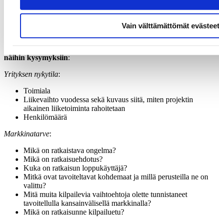
Ketkä ovat hakijoita?
Muut osallistujat, jos on?
Vain välttämättömät evästee
Asiantuntijamme ottavat sinuun yhteyttä mahdollisimman pian.
Jos olet yritysosallistuja Co-Innovation-hankkeessa, vastaa
näihin kysymyksiin
:
Yrityksen nykytila
:
Toimiala
Liikevaihto vuodessa sekä kuvaus siitä, miten projektin
aikainen liiketoiminta rahoitetaan
Henkilömäärä
Markkinatarve
:
Mikä on ratkaistava ongelma?
Mikä on ratkaisuehdotus?
Kuka on ratkaisun loppukäyttäjä?
Mitkä ovat tavoiteltavat kohdemaat ja millä perusteilla ne on
valittu?
Mitä muita kilpailevia vaihtoehtoja olette tunnistaneet
tavoitellulla kansainvälisellä markkinalla?
Mikä on ratkaisunne kilpailuetu?