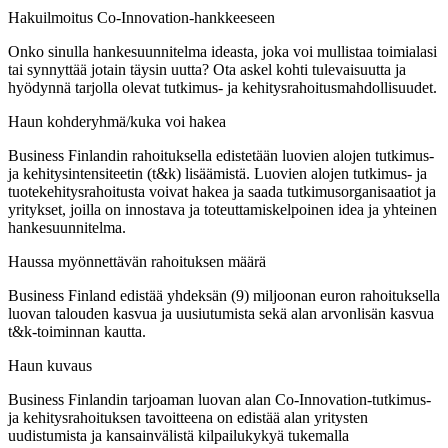
Hakuilmoitus Co-Innovation-hankkeeseen
Onko sinulla hankesuunnitelma ideasta, joka voi mullistaa toimialasi
tai synnyttää jotain täysin uutta? Ota askel kohti tulevaisuutta ja
hyödynnä tarjolla olevat tutkimus- ja kehitysrahoitusmahdollisuudet.
Haun kohderyhmä/kuka voi hakea
Business Finlandin rahoituksella edistetään luovien alojen tutkimus-
ja kehitysintensiteetin (t&k) lisäämistä. Luovien alojen tutkimus- ja
tuotekehitysrahoitusta voivat hakea ja saada tutkimusorganisaatiot ja
yritykset, joilla on innostava ja toteuttamiskelpoinen idea ja yhteinen
hankesuunnitelma.
Haussa myönnettävän rahoituksen määrä
Business Finland edistää yhdeksän (9) miljoonan euron rahoituksella
luovan talouden kasvua ja uusiutumista sekä alan arvonlisän kasvua
t&k-toiminnan kautta.
Haun kuvaus
Business Finlandin tarjoaman luovan alan Co-Innovation-tutkimus-
ja kehitysrahoituksen tavoitteena on edistää alan yritysten
uudistumista ja kansainvälistä kilpailukykyä tukemalla