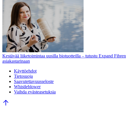
Kestävää liiketoimintaa uusilla biotuotteilla – tutustu Expand Fibren
asiakastarinaan
Käyttöehdot
Tietosuoja
Saavutettavuusseloste
Whistleblower
Vaihda evästeasetuksia