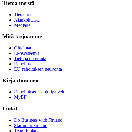
Tietoa meistä
Tietoa meistä
Ajankohtaista
Medialle
Mitä tarjoamme
Ohjelmat
Ekosysteemit
Tieto ja neuvonta
Rahoitus
EU-rahoituksen neuvonta
Kirjautuminen
Rahoituksen asiointipalvelu
MyBF
Linkit
Do Business with Finland
Startup in Finland
Team Finland