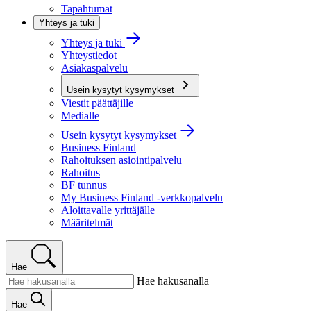
Tapahtumat
Yhteys ja tuki
Yhteys ja tuki
Yhteystiedot
Asiakaspalvelu
Usein kysytyt kysymykset
Viestit päättäjille
Medialle
Usein kysytyt kysymykset
Business Finland
Rahoituksen asiointipalvelu
Rahoitus
BF tunnus
My Business Finland -verkkopalvelu
Aloittavalle yrittäjälle
Määritelmät
Hae
Hae hakusanalla
Hae