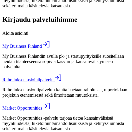
myyntiliideistä, liiketoimintamahdollisuuksista ja kehityssuunnista
sekä eri maita käsitteleviä katsauksia.
Kirjaudu palveluihimme
Aloita asiointi
My Business Finland
My Business Finlandin avulla pk- ja startupyrityksille suositellaan
heidän tilanteeseensa sopivia kasvun ja kansainvälistymisen
palveluita.
Rahoituksen asiointipalvelu
Rahoituksen asiontipalvelun kautta haetaan rahoitusta, raportoidaan
projektin etenemisestä sekä ilmoitetaan muutoksista.
Market Opportunities
Market Opportunities -palvelu tarjoaa tietoa kansainvälisistä
myyntiliideistä, liiketoimintamahdollisuuksista ja kehityssuunnista
sekä eri maita käsitteleviä katsauksia.