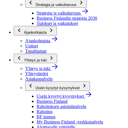
Strategia ja vaikuttavuus
Strategia ja vaikuttavuus
Business Finlandin strategia 2030
Tulokset ja vaikutukset
Ajankohtaista
Ajankohtaista
Uutiset
Tapahtumat
Yhteys ja tuki
Yhteys ja tuki
Yhteystiedot
Asiakaspalvelu
Usein kysytyt kysymykset
Usein kysytyt kysymykset
Business Finland
Rahoituksen asiointipalvelu
Rahoitus
BF tunnus
My Business Finland -verkkopalvelu
Aloittavalle yrittäjälle