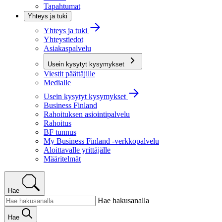
Tapahtumat
Yhteys ja tuki
Yhteys ja tuki
Yhteystiedot
Asiakaspalvelu
Usein kysytyt kysymykset
Viestit päättäjille
Medialle
Usein kysytyt kysymykset
Business Finland
Rahoituksen asiointipalvelu
Rahoitus
BF tunnus
My Business Finland -verkkopalvelu
Aloittavalle yrittäjälle
Määritelmät
Hae
Hae hakusanalla
Hae