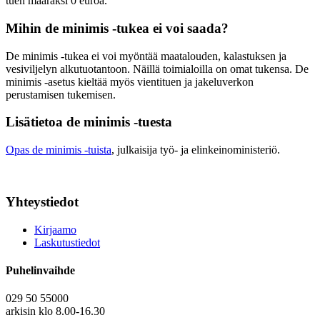
tuen määräksi 0 euroa.
Mihin de minimis -tukea ei voi saada?
De minimis -tukea ei voi myöntää maatalouden, kalastuksen ja
vesiviljelyn alkutuotantoon. Näillä toimialoilla on omat tukensa. De
minimis -asetus kieltää myös vientituen ja jakeluverkon
perustamisen tukemisen.
Lisätietoa de minimis -tuesta
Opas de minimis -tuista
, julkaisija työ- ja elinkeinoministeriö.
Yhteystiedot
Kirjaamo
Laskutustiedot
Puhelinvaihde
029 50 55000
arkisin klo 8.00-16.30