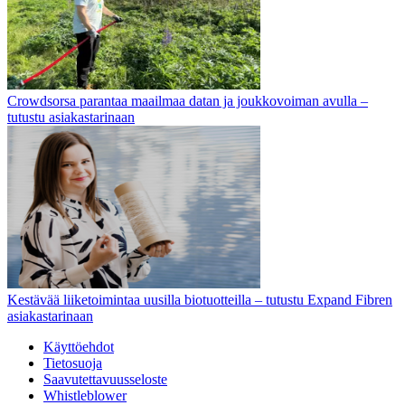
Crowdsorsa parantaa maailmaa datan ja joukkovoiman avulla –
tutustu asiakastarinaan
Kestävää liiketoimintaa uusilla biotuotteilla – tutustu Expand Fibren
asiakastarinaan
Käyttöehdot
Tietosuoja
Saavutettavuusseloste
Whistleblower