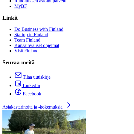
Rahoituksen asiointipalvelu
MyBF
Linkit
Do Business with Finland
Startup in Finland
Team Finland
Kansainväliset ohjelmat
Visit Finland
Seuraa meitä
Tilaa uutiskirje
LinkedIn
Facebook
Asiakastarinoita ja -kokemuksia