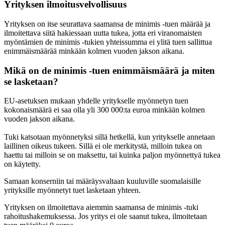
Yrityksen ilmoitusvelvollisuus
Yrityksen on itse seurattava saamansa de minimis -tuen määrää ja
ilmoitettava siitä hakiessaan uutta tukea, jotta eri viranomaisten
myöntämien de minimis -tukien yhteissumma ei ylitä tuen sallittua
enimmäismäärää minkään kolmen vuoden jakson aikana.
Mikä on de minimis -tuen enimmäismäärä ja miten
se lasketaan?
EU-asetuksen mukaan yhdelle yritykselle myönnetyn tuen
kokonaismäärä ei saa olla yli 300 000:ta euroa minkään kolmen
vuoden jakson aikana.
Tuki katsotaan myönnetyksi sillä hetkellä, kun yritykselle annetaan
laillinen oikeus tukeen. Sillä ei ole merkitystä, milloin tukea on
haettu tai milloin se on maksettu, tai kuinka paljon myönnettyä tukea
on käytetty.
Samaan konserniin tai määräysvaltaan kuuluville suomalaisille
yrityksille myönnetyt tuet lasketaan yhteen.
Yrityksen on ilmoitettava aiemmin saamansa de minimis -tuki
rahoitushakemuksessa. Jos yritys ei ole saanut tukea, ilmoitetaan