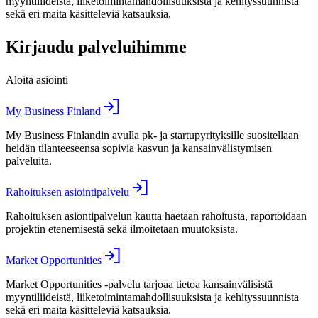
myyntiliideistä, liiketoimintamahdollisuuksista ja kehityssuunnista
sekä eri maita käsitteleviä katsauksia.
Kirjaudu palveluihimme
Aloita asiointi
My Business Finland
My Business Finlandin avulla pk- ja startupyrityksille suositellaan
heidän tilanteeseensa sopivia kasvun ja kansainvälistymisen
palveluita.
Rahoituksen asiointipalvelu
Rahoituksen asiontipalvelun kautta haetaan rahoitusta, raportoidaan
projektin etenemisestä sekä ilmoitetaan muutoksista.
Market Opportunities
Market Opportunities -palvelu tarjoaa tietoa kansainvälisistä
myyntiliideistä, liiketoimintamahdollisuuksista ja kehityssuunnista
sekä eri maita käsitteleviä katsauksia.