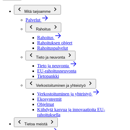
Mitä tarjoamme
Palvelut
Rahoitus
Rahoitus
Rahoituksen ohjeet
Rahoituspalvelut
Tieto ja neuvonta
Tieto ja neuvonta
EU-rahoitusneuvonta
Tietopankki
Verkostoituminen ja yhteistyö
Verkostoituminen ja yhteistyö
Ekosysteemit
Ohjelmat
Kiihdytä kasvua ja innovaatioita EU-
rahoituksella
Tietoa meistä