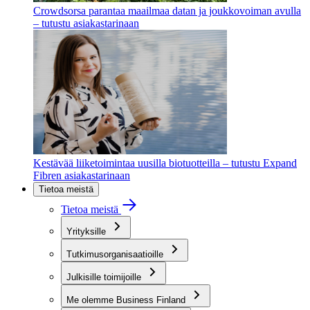
Crowdsorsa parantaa maailmaa datan ja joukkovoiman avulla
– tutustu asiakastarinaan
Kestävää liiketoimintaa uusilla biotuotteilla – tutustu Expand
Fibren asiakastarinaan
Tietoa meistä
Tietoa meistä
Yrityksille
Tutkimusorganisaatioille
Julkisille toimijoille
Me olemme Business Finland