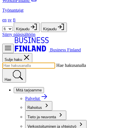
WorkinFinland
Työnantajat
en
sv
fi
Kirjaudu
Kirjaudu
Siirry pääsisältöön
Business Finland
Sulje haku
Hae hakusanalla
Hae
Mitä tarjoamme
Palvelut
Rahoitus
Tieto ja neuvonta
Verkostoituminen ja yhteistyö