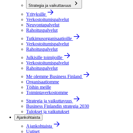
Strategia ja vaikuttavuus
Yrityksille
Verkostoitumispalvelut
Neuvontapalvelut
Rahoituspalvelut
Tutkimusorganisaatioille
Verkostoitumispalvelut
Rahoituspalvelut
Julkisille toimijoille
Verkostoitumispalvelut
Rahoituspalvelut
Me olemme Business Finland
Organisaatiomme
Töihin meille
Toimintaverkostomme
Strategia ja vaikuttavuus
Business Finlandin strategia 2030
Tulokset ja vaikutukset
Ajankohtaista
Ajankohtaista
Uutiset