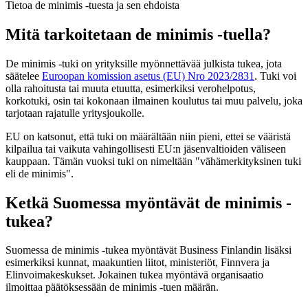
Tietoa de minimis -tuesta ja sen ehdoista
Mitä tarkoitetaan de minimis -tuella?
De minimis -tuki on yrityksille myönnettävää julkista tukea, jota
säätelee
Euroopan komission asetus (EU) Nro 2023/2831
. Tuki voi
olla rahoitusta tai muuta etuutta, esimerkiksi verohelpotus,
korkotuki, osin tai kokonaan ilmainen koulutus tai muu palvelu, joka
tarjotaan rajatulle yritysjoukolle.
EU on katsonut, että tuki on määrältään niin pieni, ettei se vääristä
kilpailua tai vaikuta vahingollisesti EU:n jäsenvaltioiden väliseen
kauppaan. Tämän vuoksi tuki on nimeltään "vähämerkityksinen tuki
eli de minimis".
Ketkä Suomessa myöntävät de minimis -
tukea?
Suomessa de minimis -tukea myöntävät Business Finlandin lisäksi
esimerkiksi kunnat, maakuntien liitot, ministeriöt, Finnvera ja
Elinvoimakeskukset. Jokainen tukea myöntävä organisaatio
ilmoittaa päätöksessään de minimis -tuen määrän.