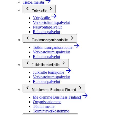
Tietoa meistä
Yrityksille
Yrityksille
Verkostoitumispalvelut
Neuvontapalvelut
Rahoituspalvelut
Tutkimusorganisaatioille
Tutkimusorganisaatioille
Verkostoitumispalvelut
Rahoituspalvelut
Julkisille toimijoille
Julkisille toimijoille
Verkostoitumispalvelut
Rahoituspalvelut
Me olemme Business Finland
Me olemme Business Finland
Organisaatiomme
Töihin meille
Toimintaverkostomme