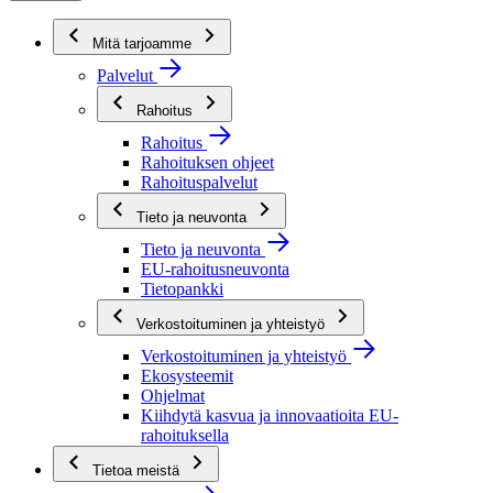
Mitä tarjoamme
Palvelut
Rahoitus
Rahoitus
Rahoituksen ohjeet
Rahoituspalvelut
Tieto ja neuvonta
Tieto ja neuvonta
EU-rahoitusneuvonta
Tietopankki
Verkostoituminen ja yhteistyö
Verkostoituminen ja yhteistyö
Ekosysteemit
Ohjelmat
Kiihdytä kasvua ja innovaatioita EU-
rahoituksella
Tietoa meistä