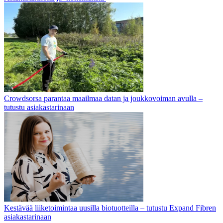
Crowdsorsa parantaa maailmaa datan ja joukkovoiman avulla –
tutustu asiakastarinaan
Kestävää liiketoimintaa uusilla biotuotteilla – tutustu Expand Fibren
asiakastarinaan