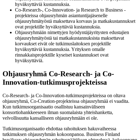
hyväksyttäviä kustannuksia.
Co-Research-, Co-Innovation- ja Research to Business -
projekteissa ohjausryhmän asiantuntijajäsenelle
ohjausryhmätyöstä maksettava korvaus ja matkakustannukset
ovat projektille hyväksyttäviä kustannuksia.
Ohjausryhmään nimettyjen hyödyntäjäyritysten edustajien
ohjausryhmätyöstä tai matkakustannuksista maksettavat
korvaukset eivät ole tutkimuslaitoksen projektille
hyväksyttäviä kustannuksia. Yrityksen omalle
rinnakkaisprojektille kyseiset kustannukset ovat
hyväksyttäviä.
Ohjausryhmä Co-Research- ja Co-
Innovation-tutkimusprojekteissa
Co-Research- ja Co-Innovation-tutkimusprojekteissa on oltava
ohjausryhmä, Co-Creation-projekteissa ohjausryhmää ei vaadita.
Kun tutkimusorganisaatio osallistuu kansainväliseen
konsortiohankkeeseen ilman suomalaista yhteishanketta,
velvollisuutta kansalliseen ohjausryhmään ei ole.
Tutkimusorganisaatio ehdottaa rahoituksen hakuvaiheessa
tutkimuksen ohjausryhmän kokoonpanoa. Business Finland
hyväksyy ohjausryhmän rahoituspäätöksen yhteydessä, kokoonpano