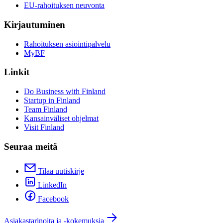
EU-rahoituksen neuvonta
Kirjautuminen
Rahoituksen asiointipalvelu
MyBF
Linkit
Do Business with Finland
Startup in Finland
Team Finland
Kansainväliset ohjelmat
Visit Finland
Seuraa meitä
Tilaa uutiskirje
LinkedIn
Facebook
Asiakastarinoita ja -kokemuksia