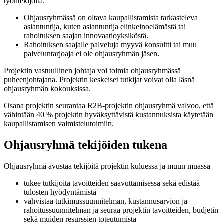
työntekijöitä.
Ohjausryhmässä on oltava kaupallistamista tarkasteleva
asiantuntija, kuten asiantuntija elinkeinoelämästä tai
rahoituksen saajan innovaatioyksiköstä.
Rahoituksen saajalle palveluja myyvä konsultti tai muu
palveluntarjoaja ei ole ohjausryhmän jäsen.
Projektin vastuullinen johtaja voi toimia ohjausryhmässä
puheenjohtajana. Projektin keskeiset tutkijat voivat olla läsnä
ohjausryhmän kokouksissa.
Osana projektin seurantaa R2B-projektin ohjausryhmä valvoo, että
vähintään 40 % projektin hyväksyttävistä kustannuksista käytetään
kaupallistamisen valmistelutoimiin.
Ohjausryhmä tekijöiden tukena
Ohjausryhmä avustaa tekijöitä projektin kuluessa ja muun muassa
tukee tutkijoita tavoitteiden saavuttamisessa sekä edistää
tulosten hyödyntämistä
vahvistaa tutkimussuunnitelman, kustannusarvion ja
rahoitussuunnitelman ja seuraa projektin tavoitteiden, budjetin
sekä muiden resurssien toteutumista