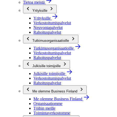
Tietoa meistä
Yrityksille
Yrityksille
Verkostoitumispalvelut
Neuvontapalvelut
Rahoituspalvelut
Tutkimusorganisaatioille
Tutkimusorganisaatioille
Verkostoitumispalvelut
Rahoituspalvelut
Julkisille toimijoille
Julkisille toimijoille
Verkostoitumispalvelut
Rahoituspalvelut
Me olemme Business Finland
Me olemme Business Finland
Organisaatiomme
Töihin meille
Toimintaverkostomme