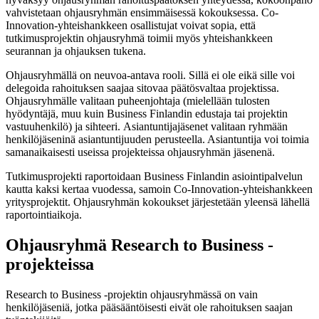
vahvistetaan ohjausryhmän ensimmäisessä kokouksessa. Co-
Innovation-yhteishankkeen osallistujat voivat sopia, että
tutkimusprojektin ohjausryhmä toimii myös yhteishankkeen
seurannan ja ohjauksen tukena.
Ohjausryhmällä on neuvoa-antava rooli. Sillä ei ole eikä sille voi
delegoida rahoituksen saajaa sitovaa päätösvaltaa projektissa.
Ohjausryhmälle valitaan puheenjohtaja (mielellään tulosten
hyödyntäjä, muu kuin Business Finlandin edustaja tai projektin
vastuuhenkilö) ja sihteeri. Asiantuntijajäsenet valitaan ryhmään
henkilöjäseninä asiantuntijuuden perusteella. Asiantuntija voi toimia
samanaikaisesti useissa projekteissa ohjausryhmän jäsenenä.
Tutkimusprojekti raportoidaan Business Finlandin asiointipalvelun
kautta kaksi kertaa vuodessa, samoin Co-Innovation-yhteishankkeen
yritysprojektit. Ohjausryhmän kokoukset järjestetään yleensä lähellä
raportointiaikoja.
Ohjausryhmä Research to Business -
projekteissa
Research to Business -projektin ohjausryhmässä on vain
henkilöjäseniä, jotka pääsääntöisesti eivät ole rahoituksen saajan