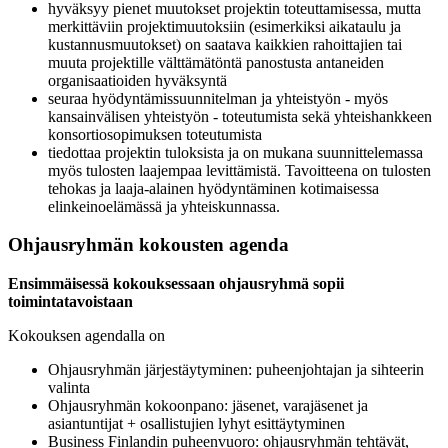
hyväksyy pienet muutokset projektin toteuttamisessa, mutta
merkittäviin projektimuutoksiin (esimerkiksi aikataulu ja
kustannusmuutokset) on saatava kaikkien rahoittajien tai
muuta projektille välttämätöntä panostusta antaneiden
organisaatioiden hyväksyntä
seuraa hyödyntämissuunnitelman ja yhteistyön - myös
kansainvälisen yhteistyön - toteutumista sekä yhteishankkeen
konsortiosopimuksen toteutumista
tiedottaa projektin tuloksista ja on mukana suunnittelemassa
myös tulosten laajempaa levittämistä. Tavoitteena on tulosten
tehokas ja laaja-alainen hyödyntäminen kotimaisessa
elinkeinoelämässä ja yhteiskunnassa.
Ohjausryhmän kokousten agenda
Ensimmäisessä kokouksessaan ohjausryhmä sopii
toimintatavoistaan
Kokouksen agendalla on
Ohjausryhmän järjestäytyminen: puheenjohtajan ja sihteerin
valinta
Ohjausryhmän kokoonpano: jäsenet, varajäsenet ja
asiantuntijat + osallistujien lyhyt esittäytyminen
Business Finlandin puheenvuoro: ohjausryhmän tehtävät,