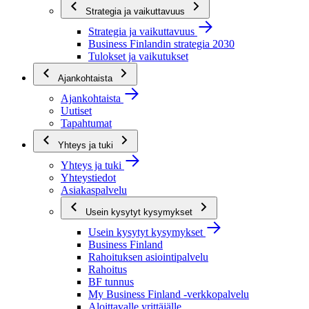
Strategia ja vaikuttavuus
Strategia ja vaikuttavuus
Business Finlandin strategia 2030
Tulokset ja vaikutukset
Ajankohtaista
Ajankohtaista
Uutiset
Tapahtumat
Yhteys ja tuki
Yhteys ja tuki
Yhteystiedot
Asiakaspalvelu
Usein kysytyt kysymykset
Usein kysytyt kysymykset
Business Finland
Rahoituksen asiointipalvelu
Rahoitus
BF tunnus
My Business Finland -verkkopalvelu
Aloittavalle yrittäjälle