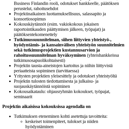
Business Finlandin rooli, odotukset hankkeelle, päätöksen
perustelut, rahoitusehdot
Projektinaikainen luottamuksellisuus, salassapito ja
konsortiosopimus
Kokouskäytännöt (esim. vakiokokous jokaisen
raportointikauden päättymisen jälkeen, työpajat) ja
päätöksentekomenettely
Tutkimussuunnitelman, siihen liittyvien yhteistyö-,
hyödyntämis- ja kansainvälisen yhteistyön suunnitelmien
sekä tutkimusprojektien kustannusarvion ja
rahoitussuunnitelman hyväksyminen
(yhteishankkeissa
tutkimusosapuolikohtaisesti)
Projektin tausta-aineistojen kartoitus ja niihin liittyvistä
periaatteista sopiminen (tarvittaessa)
Yritysten projektien yleisesittely ja odotukset yhteistyöltä
Projektin tulosten tiedottamisesta ja julkaisu- ja
suojauskäytännöistä sopiminen
Kokousaikataulu: ohjausryhmän kokoukset, työpajat,
seminaarit
Projektin aikaisissa kokouksissa agendalla on
Tutkimuksen eteneminen kohti asetettuja tavoitteita:
keskeiset toimenpiteet, tulokset ja niiden
hyödyntäminen