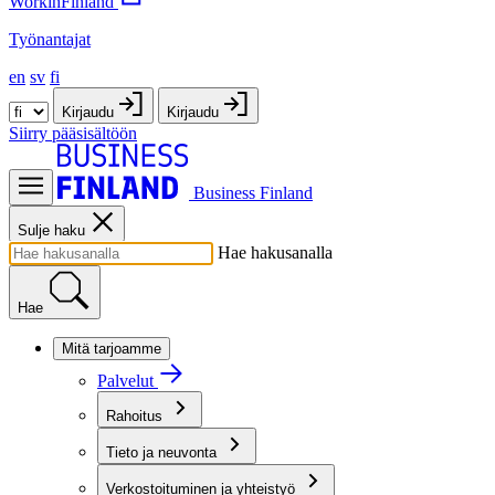
WorkinFinland
Työnantajat
en
sv
fi
Kirjaudu
Kirjaudu
Siirry pääsisältöön
Business Finland
Sulje haku
Hae hakusanalla
Hae
Mitä tarjoamme
Palvelut
Rahoitus
Tieto ja neuvonta
Verkostoituminen ja yhteistyö