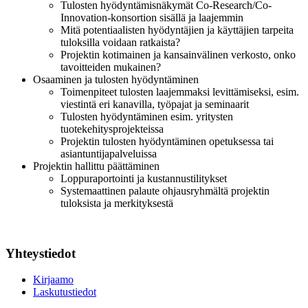
Tulosten hyödyntämisnäkymät Co-Research/Co-
Innovation-konsortion sisällä ja laajemmin
Mitä potentiaalisten hyödyntäjien ja käyttäjien tarpeita
tuloksilla voidaan ratkaista?
Projektin kotimainen ja kansainvälinen verkosto, onko
tavoitteiden mukainen?
Osaaminen ja tulosten hyödyntäminen
Toimenpiteet tulosten laajemmaksi levittämiseksi, esim.
viestintä eri kanavilla, työpajat ja seminaarit
Tulosten hyödyntäminen esim. yritysten
tuotekehitysprojekteissa
Projektin tulosten hyödyntäminen opetuksessa tai
asiantuntijapalveluissa
Projektin hallittu päättäminen
Loppuraportointi ja kustannustilitykset
Systemaattinen palaute ohjausryhmältä projektin
tuloksista ja merkityksestä
Yhteystiedot
Kirjaamo
Laskutustiedot