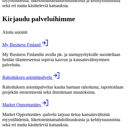
myyntiliideistä, liiketoimintamahdollisuuksista ja kehityssuunnista
sekä eri maita käsitteleviä katsauksia.
Kirjaudu palveluihimme
Aloita asiointi
My Business Finland
My Business Finlandin avulla pk- ja startupyrityksille suositellaan
heidän tilanteeseensa sopivia kasvun ja kansainvälistymisen
palveluita.
Rahoituksen asiointipalvelu
Rahoituksen asiontipalvelun kautta haetaan rahoitusta, raportoidaan
projektin etenemisestä sekä ilmoitetaan muutoksista.
Market Opportunities
Market Opportunities -palvelu tarjoaa tietoa kansainvälisistä
myyntiliideistä, liiketoimintamahdollisuuksista ja kehityssuunnista
sekä eri maita käsitteleviä katsauksia.