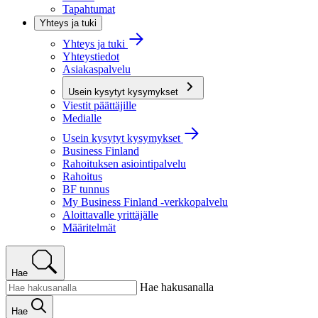
Tapahtumat
Yhteys ja tuki
Yhteys ja tuki
Yhteystiedot
Asiakaspalvelu
Usein kysytyt kysymykset
Viestit päättäjille
Medialle
Usein kysytyt kysymykset
Business Finland
Rahoituksen asiointipalvelu
Rahoitus
BF tunnus
My Business Finland -verkkopalvelu
Aloittavalle yrittäjälle
Määritelmät
Hae
Hae hakusanalla
Hae