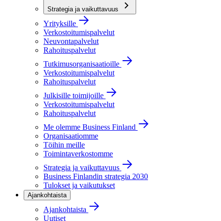
Strategia ja vaikuttavuus
Yrityksille
Verkostoitumispalvelut
Neuvontapalvelut
Rahoituspalvelut
Tutkimusorganisaatioille
Verkostoitumispalvelut
Rahoituspalvelut
Julkisille toimijoille
Verkostoitumispalvelut
Rahoituspalvelut
Me olemme Business Finland
Organisaatiomme
Töihin meille
Toimintaverkostomme
Strategia ja vaikuttavuus
Business Finlandin strategia 2030
Tulokset ja vaikutukset
Ajankohtaista
Ajankohtaista
Uutiset