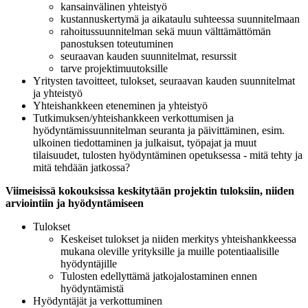
kansainvälinen yhteistyö
kustannuskertymä ja aikataulu suhteessa suunnitelmaan
rahoitussuunnitelman sekä muun välttämättömän
panostuksen toteutuminen
seuraavan kauden suunnitelmat, resurssit
tarve projektimuutoksille
Yritysten tavoitteet, tulokset, seuraavan kauden suunnitelmat
ja yhteistyö
Yhteishankkeen eteneminen ja yhteistyö
Tutkimuksen/yhteishankkeen verkottumisen ja
hyödyntämissuunnitelman seuranta ja päivittäminen, esim.
ulkoinen tiedottaminen ja julkaisut, työpajat ja muut
tilaisuudet, tulosten hyödyntäminen opetuksessa - mitä tehty ja
mitä tehdään jatkossa?
Viimeisissä kokouksissa keskitytään projektin tuloksiin, niiden
arviointiin ja hyödyntämiseen
Tulokset
Keskeiset tulokset ja niiden merkitys yhteishankkeessa
mukana oleville yrityksille ja muille potentiaalisille
hyödyntäjille
Tulosten edellyttämä jatkojalostaminen ennen
hyödyntämistä
Hyödyntäjät ja verkottuminen