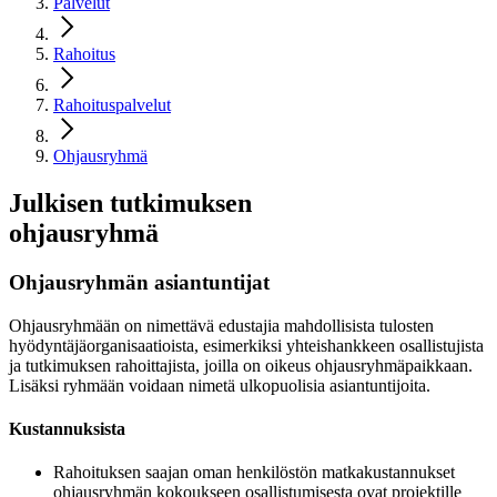
Palvelut
Rahoitus
Rahoituspalvelut
Ohjausryhmä
Julkisen tutkimuksen
ohjausryhmä
Ohjausryhmän asiantuntijat
Ohjausryhmään on nimettävä edustajia mahdollisista tulosten
hyödyntäjäorganisaatioista, esimerkiksi yhteishankkeen osallistujista
ja tutkimuksen rahoittajista, joilla on oikeus ohjausryhmäpaikkaan.
Lisäksi ryhmään voidaan nimetä ulkopuolisia asiantuntijoita.
Kustannuksista
Rahoituksen saajan oman henkilöstön matkakustannukset
ohjausryhmän kokoukseen osallistumisesta ovat projektille