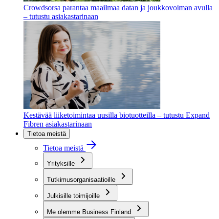
Crowdsorsa parantaa maailmaa datan ja joukkovoiman avulla
– tutustu asiakastarinaan
Kestävää liiketoimintaa uusilla biotuotteilla – tutustu Expand
Fibren asiakastarinaan
Tietoa meistä
Tietoa meistä
Yrityksille
Tutkimusorganisaatioille
Julkisille toimijoille
Me olemme Business Finland