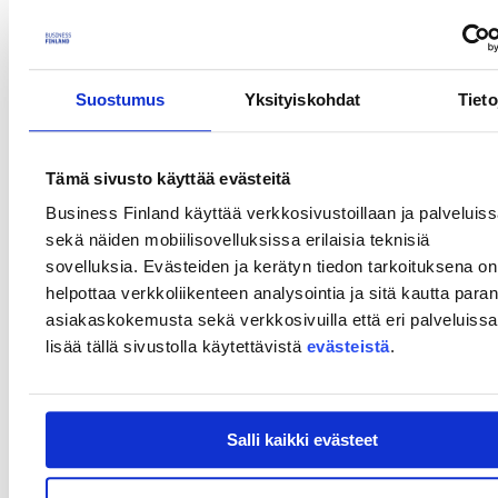
myyntiliideistä, liiketoimintamahdollisuuksista ja kehityssuunnista
sekä eri maita käsitteleviä katsauksia.
Kirjaudu palveluihimme
Suostumus
Yksityiskohdat
Tieto
Aloita asiointi
My Business Finland
Tämä sivusto käyttää evästeitä
My Business Finlandin avulla pk- ja startupyrityksille suositellaan
Business Finland käyttää verkkosivustoillaan ja palveluis
heidän tilanteeseensa sopivia kasvun ja kansainvälistymisen
sekä näiden mobiilisovelluksissa erilaisia teknisiä
palveluita.
sovelluksia. Evästeiden ja kerätyn tiedon tarkoituksena on
helpottaa verkkoliikenteen analysointia ja sitä kautta para
Rahoituksen asiointipalvelu
asiakaskokemusta sekä verkkosivuilla että eri palveluissa
Rahoituksen asiontipalvelun kautta haetaan rahoitusta, raportoidaan
lisää tällä sivustolla käytettävistä
evästeistä
.
projektin etenemisestä sekä ilmoitetaan muutoksista.
Market Opportunities
Salli kaikki evästeet
Market Opportunities -palvelu tarjoaa tietoa kansainvälisistä
myyntiliideistä, liiketoimintamahdollisuuksista ja kehityssuunnista
sekä eri maita käsitteleviä katsauksia.