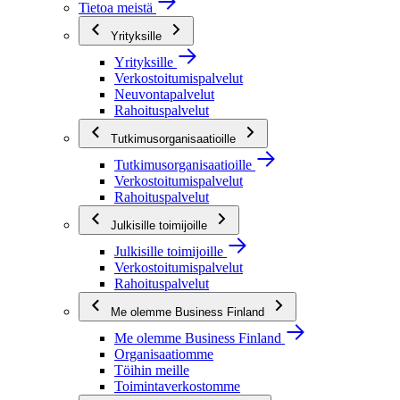
Tietoa meistä
Yrityksille
Yrityksille
Verkostoitumispalvelut
Neuvontapalvelut
Rahoituspalvelut
Tutkimusorganisaatioille
Tutkimusorganisaatioille
Verkostoitumispalvelut
Rahoituspalvelut
Julkisille toimijoille
Julkisille toimijoille
Verkostoitumispalvelut
Rahoituspalvelut
Me olemme Business Finland
Me olemme Business Finland
Organisaatiomme
Töihin meille
Toimintaverkostomme