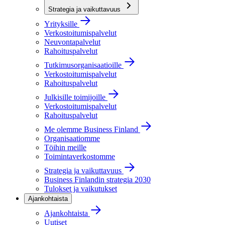
Strategia ja vaikuttavuus
Yrityksille
Verkostoitumispalvelut
Neuvontapalvelut
Rahoituspalvelut
Tutkimusorganisaatioille
Verkostoitumispalvelut
Rahoituspalvelut
Julkisille toimijoille
Verkostoitumispalvelut
Rahoituspalvelut
Me olemme Business Finland
Organisaatiomme
Töihin meille
Toimintaverkostomme
Strategia ja vaikuttavuus
Business Finlandin strategia 2030
Tulokset ja vaikutukset
Ajankohtaista
Ajankohtaista
Uutiset