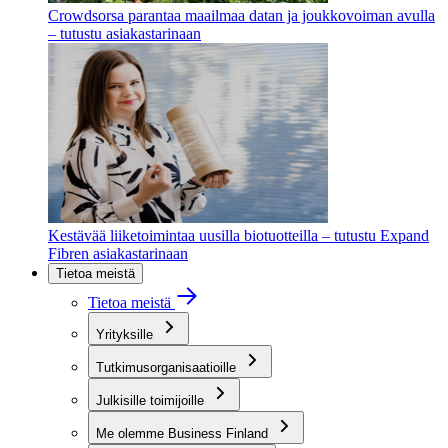
Crowdsorsa parantaa maailmaa datan ja joukkovoiman avulla
– tutustu asiakastarinaan
Kestävää liiketoimintaa uusilla biotuotteilla – tutustu Expand
Fibren asiakastarinaan
Tietoa meistä
Tietoa meistä
Yrityksille
Tutkimusorganisaatioille
Julkisille toimijoille
Me olemme Business Finland