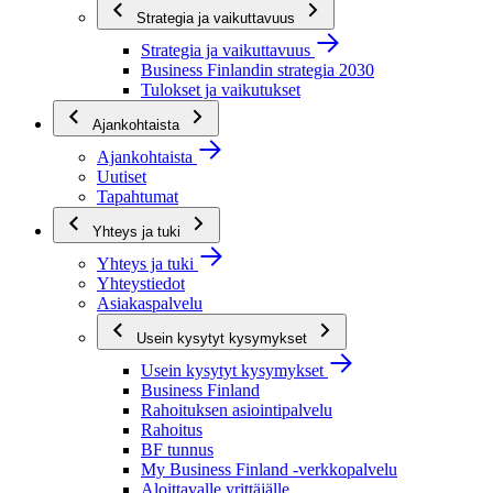
Strategia ja vaikuttavuus
Strategia ja vaikuttavuus
Business Finlandin strategia 2030
Tulokset ja vaikutukset
Ajankohtaista
Ajankohtaista
Uutiset
Tapahtumat
Yhteys ja tuki
Yhteys ja tuki
Yhteystiedot
Asiakaspalvelu
Usein kysytyt kysymykset
Usein kysytyt kysymykset
Business Finland
Rahoituksen asiointipalvelu
Rahoitus
BF tunnus
My Business Finland -verkkopalvelu
Aloittavalle yrittäjälle