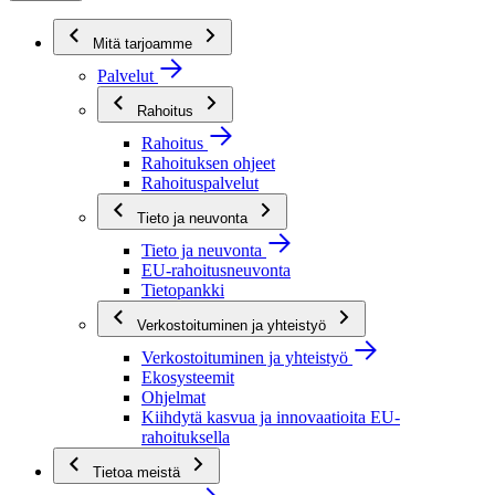
Mitä tarjoamme
Palvelut
Rahoitus
Rahoitus
Rahoituksen ohjeet
Rahoituspalvelut
Tieto ja neuvonta
Tieto ja neuvonta
EU-rahoitusneuvonta
Tietopankki
Verkostoituminen ja yhteistyö
Verkostoituminen ja yhteistyö
Ekosysteemit
Ohjelmat
Kiihdytä kasvua ja innovaatioita EU-
rahoituksella
Tietoa meistä