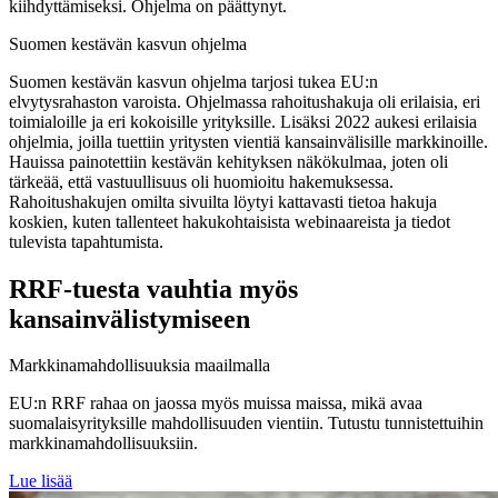
kiihdyttämiseksi. Ohjelma on päättynyt.
Suomen kestävän kasvun ohjelma
Suomen kestävän kasvun ohjelma tarjosi tukea EU:n
elvytysrahaston varoista. Ohjelmassa rahoitushakuja oli erilaisia, eri
toimialoille ja eri kokoisille yrityksille. Lisäksi 2022 aukesi erilaisia
ohjelmia, joilla tuettiin yritysten vientiä kansainvälisille markkinoille.
Hauissa painotettiin kestävän kehityksen näkökulmaa, joten oli
tärkeää, että vastuullisuus oli huomioitu hakemuksessa.
Rahoitushakujen omilta sivuilta löytyi kattavasti tietoa hakuja
koskien, kuten tallenteet hakukohtaisista webinaareista ja tiedot
tulevista tapahtumista.
RRF-tuesta vauhtia myös
kansainvälistymiseen
Markkinamahdollisuuksia maailmalla
EU:n RRF rahaa on jaossa myös muissa maissa, mikä avaa
suomalaisyrityksille mahdollisuuden vientiin. Tutustu tunnistettuihin
markkinamahdollisuuksiin.
Lue lisää