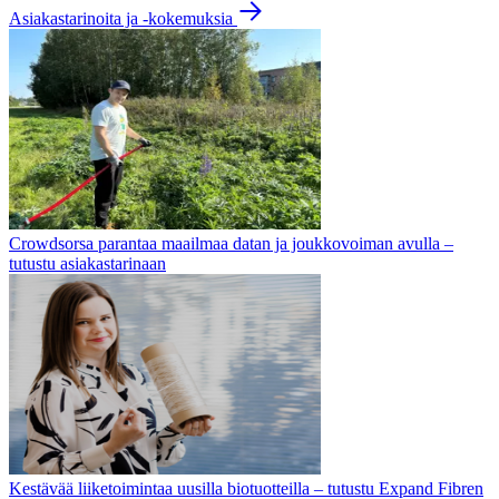
Asiakastarinoita ja -kokemuksia
Crowdsorsa parantaa maailmaa datan ja joukkovoiman avulla –
tutustu asiakastarinaan
Kestävää liiketoimintaa uusilla biotuotteilla – tutustu Expand Fibren