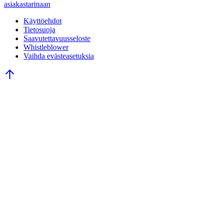
asiakastarinaan
Käyttöehdot
Tietosuoja
Saavutettavuusseloste
Whistleblower
Vaihda evästeasetuksia