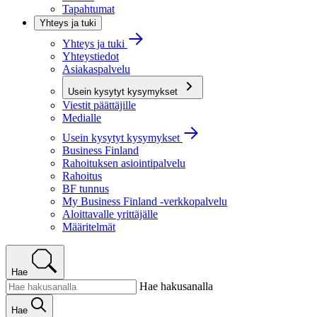
Tapahtumat
Yhteys ja tuki
Yhteys ja tuki
Yhteystiedot
Asiakaspalvelu
Usein kysytyt kysymykset
Viestit päättäjille
Medialle
Usein kysytyt kysymykset
Business Finland
Rahoituksen asiointipalvelu
Rahoitus
BF tunnus
My Business Finland -verkkopalvelu
Aloittavalle yrittäjälle
Määritelmät
Hae
Hae hakusanalla
Hae