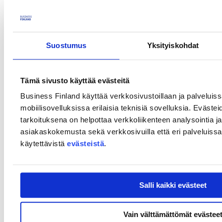
Suostumus
Yksityiskohdat
Tämä sivusto käyttää evästeitä
Business Finland käyttää verkkosivustoillaan ja palveluis
mobiilisovelluksissa erilaisia teknisiä sovelluksia. Evästei
tarkoituksena on helpottaa verkkoliikenteen analysointia ja
asiakaskokemusta sekä verkkosivuilla että eri palveluissa. 
Team Europe Initiativeista eteläisessä Afrikassa kiinnostuneet
käytettävistä
evästeistä
.
suomalaistahot ovat tervetulleita osallistumaan infowebinaariin
aiheesta.
Tarkempi kuvaus webinaarista löytyy
englanninkieliseltä sivulta
.
Salli kaikki evästeet
Yhteystiedot
Kirjaamo
Vain välttämättömät evästee
Laskutustiedot