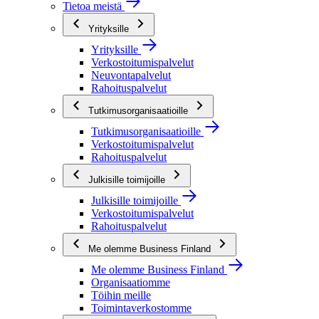
Tietoa meistä
Yrityksille
Yrityksille
Verkostoitumispalvelut
Neuvontapalvelut
Rahoituspalvelut
Tutkimusorganisaatioille
Tutkimusorganisaatioille
Verkostoitumispalvelut
Rahoituspalvelut
Julkisille toimijoille
Julkisille toimijoille
Verkostoitumispalvelut
Rahoituspalvelut
Me olemme Business Finland
Me olemme Business Finland
Organisaatiomme
Töihin meille
Toimintaverkostomme