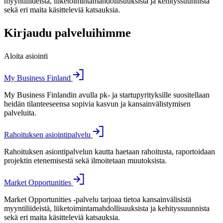
myyntiliideistä, liiketoimintamahdollisuuksista ja kehityssuunnista
sekä eri maita käsitteleviä katsauksia.
Kirjaudu palveluihimme
Aloita asiointi
My Business Finland
My Business Finlandin avulla pk- ja startupyrityksille suositellaan
heidän tilanteeseensa sopivia kasvun ja kansainvälistymisen
palveluita.
Rahoituksen asiointipalvelu
Rahoituksen asiontipalvelun kautta haetaan rahoitusta, raportoidaan
projektin etenemisestä sekä ilmoitetaan muutoksista.
Market Opportunities
Market Opportunities -palvelu tarjoaa tietoa kansainvälisistä
myyntiliideistä, liiketoimintamahdollisuuksista ja kehityssuunnista
sekä eri maita käsitteleviä katsauksia.