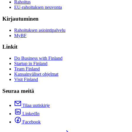
Rahoitus
EU-rahoituksen neuvonta
Kirjautuminen
Rahoituksen asiointipalvelu
MyBF
Linkit
Do Business with Finland
Startup in Finland
Team Finland
Kansainväliset ohjelmat
Visit Finland
Seuraa meitä
Tilaa uutiskirje
LinkedIn
Facebook