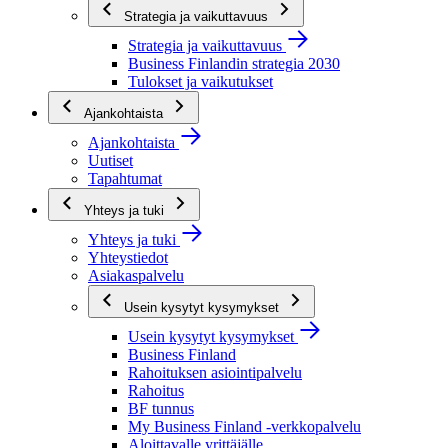
Strategia ja vaikuttavuus
Strategia ja vaikuttavuus
Business Finlandin strategia 2030
Tulokset ja vaikutukset
Ajankohtaista
Ajankohtaista
Uutiset
Tapahtumat
Yhteys ja tuki
Yhteys ja tuki
Yhteystiedot
Asiakaspalvelu
Usein kysytyt kysymykset
Usein kysytyt kysymykset
Business Finland
Rahoituksen asiointipalvelu
Rahoitus
BF tunnus
My Business Finland -verkkopalvelu
Aloittavalle yrittäjälle