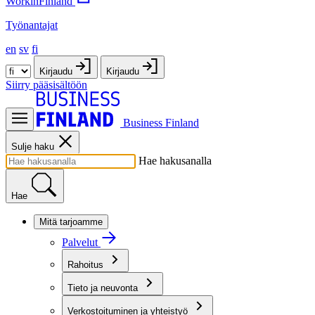
WorkinFinland
Työnantajat
en
sv
fi
Kirjaudu
Kirjaudu
Siirry pääsisältöön
Business Finland
Sulje haku
Hae hakusanalla
Hae
Mitä tarjoamme
Palvelut
Rahoitus
Tieto ja neuvonta
Verkostoituminen ja yhteistyö