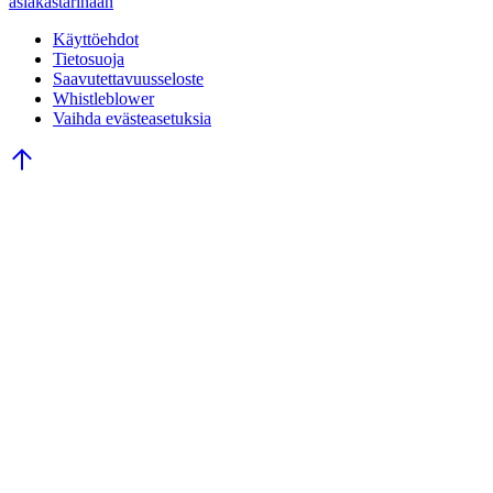
asiakastarinaan
Käyttöehdot
Tietosuoja
Saavutettavuusseloste
Whistleblower
Vaihda evästeasetuksia