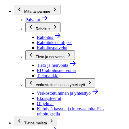
Mitä tarjoamme
Palvelut
Rahoitus
Rahoitus
Rahoituksen ohjeet
Rahoituspalvelut
Tieto ja neuvonta
Tieto ja neuvonta
EU-rahoitusneuvonta
Tietopankki
Verkostoituminen ja yhteistyö
Verkostoituminen ja yhteistyö
Ekosysteemit
Ohjelmat
Kiihdytä kasvua ja innovaatioita EU-
rahoituksella
Tietoa meistä