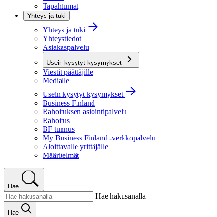
Tapahtumat
Yhteys ja tuki
Yhteys ja tuki
Yhteystiedot
Asiakaspalvelu
Usein kysytyt kysymykset
Viestit päättäjille
Medialle
Usein kysytyt kysymykset
Business Finland
Rahoituksen asiointipalvelu
Rahoitus
BF tunnus
My Business Finland -verkkopalvelu
Aloittavalle yrittäjälle
Määritelmät
Hae
Hae hakusanalla
Hae