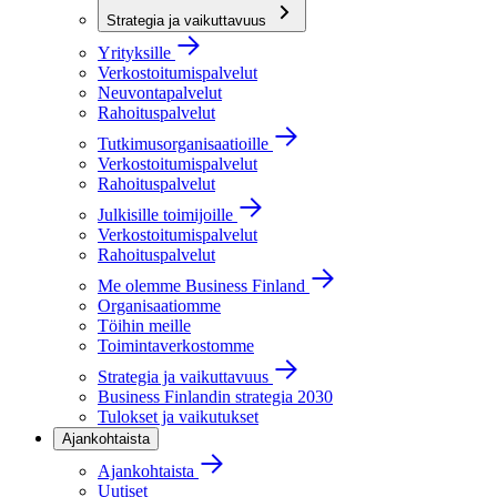
Strategia ja vaikuttavuus
Yrityksille
Verkostoitumispalvelut
Neuvontapalvelut
Rahoituspalvelut
Tutkimusorganisaatioille
Verkostoitumispalvelut
Rahoituspalvelut
Julkisille toimijoille
Verkostoitumispalvelut
Rahoituspalvelut
Me olemme Business Finland
Organisaatiomme
Töihin meille
Toimintaverkostomme
Strategia ja vaikuttavuus
Business Finlandin strategia 2030
Tulokset ja vaikutukset
Ajankohtaista
Ajankohtaista
Uutiset