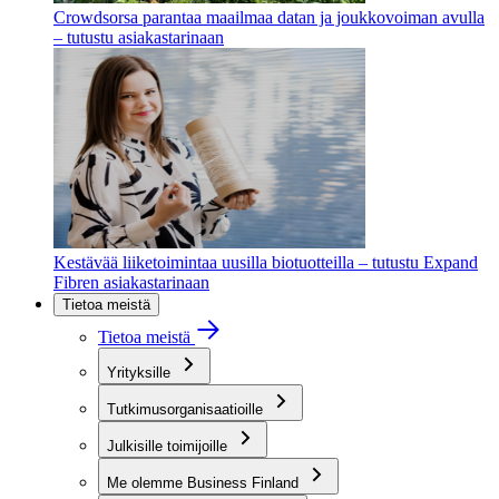
Crowdsorsa parantaa maailmaa datan ja joukkovoiman avulla
– tutustu asiakastarinaan
Kestävää liiketoimintaa uusilla biotuotteilla – tutustu Expand
Fibren asiakastarinaan
Tietoa meistä
Tietoa meistä
Yrityksille
Tutkimusorganisaatioille
Julkisille toimijoille
Me olemme Business Finland