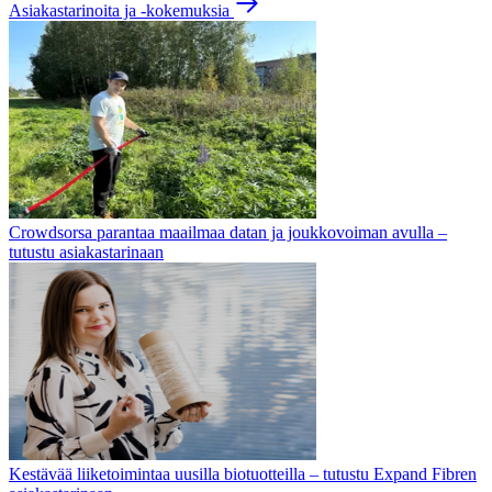
Asiakastarinoita ja -kokemuksia
Crowdsorsa parantaa maailmaa datan ja joukkovoiman avulla –
tutustu asiakastarinaan
Kestävää liiketoimintaa uusilla biotuotteilla – tutustu Expand Fibren