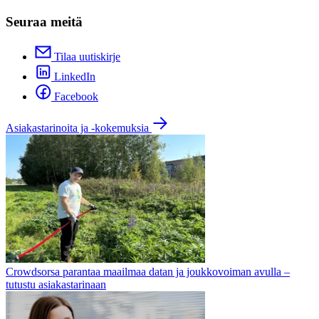
Seuraa meitä
Tilaa uutiskirje
LinkedIn
Facebook
Asiakastarinoita ja -kokemuksia
Crowdsorsa parantaa maailmaa datan ja joukkovoiman avulla –
tutustu asiakastarinaan