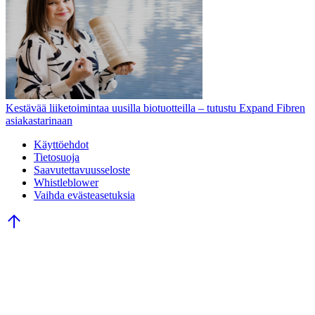
Kestävää liiketoimintaa uusilla biotuotteilla – tutustu Expand Fibren
asiakastarinaan
Käyttöehdot
Tietosuoja
Saavutettavuusseloste
Whistleblower
Vaihda evästeasetuksia