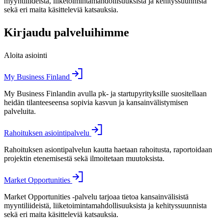
myyntiliideistä, liiketoimintamahdollisuuksista ja kehityssuunnista
sekä eri maita käsitteleviä katsauksia.
Kirjaudu palveluihimme
Aloita asiointi
My Business Finland
My Business Finlandin avulla pk- ja startupyrityksille suositellaan
heidän tilanteeseensa sopivia kasvun ja kansainvälistymisen
palveluita.
Rahoituksen asiointipalvelu
Rahoituksen asiontipalvelun kautta haetaan rahoitusta, raportoidaan
projektin etenemisestä sekä ilmoitetaan muutoksista.
Market Opportunities
Market Opportunities -palvelu tarjoaa tietoa kansainvälisistä
myyntiliideistä, liiketoimintamahdollisuuksista ja kehityssuunnista
sekä eri maita käsitteleviä katsauksia.