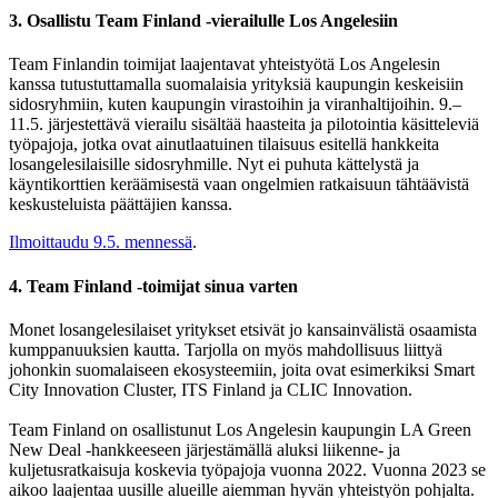
3. Osallistu Team Finland -vierailulle Los Angelesiin
Team Finlandin toimijat laajentavat yhteistyötä Los Angelesin
kanssa tutustuttamalla suomalaisia yrityksiä kaupungin keskeisiin
sidosryhmiin, kuten kaupungin virastoihin ja viranhaltijoihin. 9.–
11.5. järjestettävä vierailu sisältää haasteita ja pilotointia käsitteleviä
työpajoja, jotka ovat ainutlaatuinen tilaisuus esitellä hankkeita
losangelesilaisille sidosryhmille. Nyt ei puhuta kättelystä ja
käyntikorttien keräämisestä vaan ongelmien ratkaisuun tähtäävistä
keskusteluista päättäjien kanssa.
Ilmoittaudu 9.5. mennessä
.
4. Team Finland -toimijat sinua varten
Monet losangelesilaiset yritykset etsivät jo kansainvälistä osaamista
kumppanuuksien kautta. Tarjolla on myös mahdollisuus liittyä
johonkin suomalaiseen ekosysteemiin, joita ovat esimerkiksi Smart
City Innovation Cluster, ITS Finland ja CLIC Innovation.
Team Finland on osallistunut Los Angelesin kaupungin LA Green
New Deal -hankkeeseen järjestämällä aluksi liikenne- ja
kuljetusratkaisuja koskevia työpajoja vuonna 2022. Vuonna 2023 se
aikoo laajentaa uusille alueille aiemman hyvän yhteistyön pohjalta.