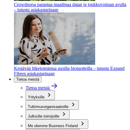
Crowdsorsa parantaa maailmaa datan ja joukkovoiman avulla
– tutustu asiakastarinaan
Kestävää liiketoimintaa uusilla biotuotteilla – tutustu Expand
Fibren asiakastarinaan
Tietoa meistä
Tietoa meistä
Yrityksille
Tutkimusorganisaatioille
Julkisille toimijoille
Me olemme Business Finland