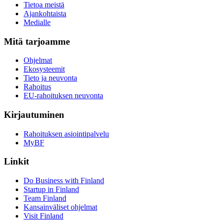
Tietoa meistä
Ajankohtaista
Medialle
Mitä tarjoamme
Ohjelmat
Ekosysteemit
Tieto ja neuvonta
Rahoitus
EU-rahoituksen neuvonta
Kirjautuminen
Rahoituksen asiointipalvelu
MyBF
Linkit
Do Business with Finland
Startup in Finland
Team Finland
Kansainväliset ohjelmat
Visit Finland