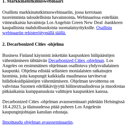
1. Markkinatutkimuswebinaari
Osallistu markkinatutkimuswebinaariin, jossa kerrotaan
tuoreimmista taloudellisista havainnoista
.
Webinaarissa esitellään
viimeaikaisia havaintoja Los Angelsin Green New Deal ‑hankkeen
kaupallisista mahdollisuuksista suomalaisyrityksille.
Osallistu
webinaariin rekisteröitymällä täällä.
2. Decarbonized Cities -ohjelma
Business Finland käynnisti äskettäin kaupunkien hiilipäästöjen
vähentämiseen tähtäävän
Decarbonized Cities ‑ohjelman
. Los
Angeles on ensimmäinen ohjelmaan osallistuva yhdysvaltalainen
kaupunki. Ohjelma edistää sellaisten monialaisten ratkaisujen
luomista, joita kaupungit kaikkialla maailmassa tarvitsevat
hiilidioksidipäästöjen vähentämiseen. Ohjelman tavoitteena on
vahvistaa Suomen edelläkävijyyttä hiilineutraaliudessa ja muodostaa
pitkäaikaisia kumppanuuksia valittujen kaupunkien kanssa.
Decarbonized Cities ‑ohjelman avausseminaari pidetään Helsingissä
18.4.2023, ja tilaisuudessa pitää puheen Los Angelesin
kaupunginjohtajan kanslian edustaja.
Ilmoittaudu ohjelman avausseminaariin
.