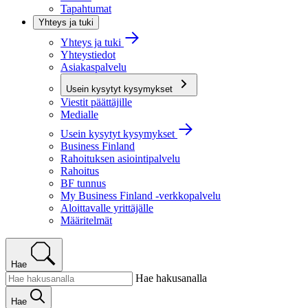
Tapahtumat
Yhteys ja tuki
Yhteys ja tuki
Yhteystiedot
Asiakaspalvelu
Usein kysytyt kysymykset
Viestit päättäjille
Medialle
Usein kysytyt kysymykset
Business Finland
Rahoituksen asiointipalvelu
Rahoitus
BF tunnus
My Business Finland -verkkopalvelu
Aloittavalle yrittäjälle
Määritelmät
Hae
Hae hakusanalla
Hae