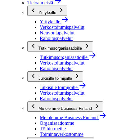
Tietoa meistä
Yrityksille
Yrityksille
Verkostoitumispalvelut
Neuvontapalvelut
Rahoituspalvelut
Tutkimusorganisaatioille
Tutkimusorganisaatioille
Verkostoitumispalvelut
Rahoituspalvelut
Julkisille toimijoille
Julkisille toimijoille
Verkostoitumispalvelut
Rahoituspalvelut
Me olemme Business Finland
Me olemme Business Finland
Organisaatiomme
Töihin meille
Toimintaverkostomme