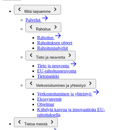
Mitä tarjoamme
Palvelut
Rahoitus
Rahoitus
Rahoituksen ohjeet
Rahoituspalvelut
Tieto ja neuvonta
Tieto ja neuvonta
EU-rahoitusneuvonta
Tietopankki
Verkostoituminen ja yhteistyö
Verkostoituminen ja yhteistyö
Ekosysteemit
Ohjelmat
Kiihdytä kasvua ja innovaatioita EU-
rahoituksella
Tietoa meistä