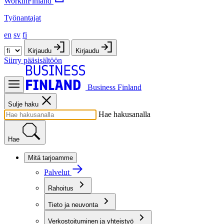
WorkinFinland
Työnantajat
en
sv
fi
Kirjaudu
Kirjaudu
Siirry pääsisältöön
Business Finland
Sulje haku
Hae hakusanalla
Hae
Mitä tarjoamme
Palvelut
Rahoitus
Tieto ja neuvonta
Verkostoituminen ja yhteistyö