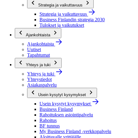
Strategia ja vaikuttavuus
Strategia ja vaikuttavuus
Business Finlandin strategia 2030
Tulokset ja vaikutukset
Ajankohtaista
Ajankohtaista
Uutiset
Tapahtumat
Yhteys ja tuki
Yhteys ja tuki
Yhteystiedot
Asiakaspalvelu
Usein kysytyt kysymykset
Usein kysytyt kysymykset
Business Finland
Rahoituksen asiointipalvelu
Rahoitus
BF tunnus
My Business Finland -verkkopalvelu
Aloittavalle yrittäjälle