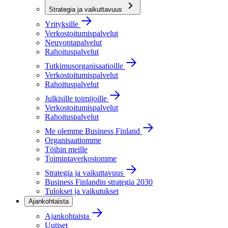
Strategia ja vaikuttavuus
Yrityksille
Verkostoitumispalvelut
Neuvontapalvelut
Rahoituspalvelut
Tutkimusorganisaatioille
Verkostoitumispalvelut
Rahoituspalvelut
Julkisille toimijoille
Verkostoitumispalvelut
Rahoituspalvelut
Me olemme Business Finland
Organisaatiomme
Töihin meille
Toimintaverkostomme
Strategia ja vaikuttavuus
Business Finlandin strategia 2030
Tulokset ja vaikutukset
Ajankohtaista
Ajankohtaista
Uutiset