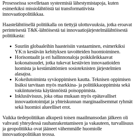
Prosesseissa sovelletaan systeemisiä lähestymistapoja, kuten
esimerkiksi missiolähtöistä tai transformatiivista
innovaatiopolitiikkaa.
Haastelähtöisellä politiikalla on tiettyjä ulottuvuuksia, jotka eroavat
perinteisestä T&K-lähtöisestä tai innovaatiojärjestelmälähtöisestä
politiikasta:
Suuriin globaaleihin haasteisiin vastaaminen, esimerkiksi
YK:n kestävän kehityksen tavoitteiden huomioiminen.
Horisontaalit ja eri hallinnonaloja poikkileikkaavat
kokonaisuudet, jotka tukevat kestävien innovaatioiden
luomista ja kestämättömien sosioteknisten järjestelmien
alasajoa.
Kokeilutoiminta syväoppimisen kautta. Teknisen oppimisen
lisäksi tarvitaan myös markkina- ja politiikkaoppimista sekä
vakiintuneista käytännöistä poisoppimista.
Inklusiivisuus, joka ottaa mukaan myös epätavalliset
innovaatiotoimijat ja yhteiskunnan marginaalisemmat ryhmät
sekä huomioi alueelliset erot.
Vaikka tiedepolitiikan alkuperä toisen maailmansodan jälkeen oli
vahvasti yhteydessä rauhanrakentamiseen ja vakauteen, turvallisuus
ja geopolitiikka ovat jääneet vähemmälle huomiolle
innovaatiopolitiikan teossa.