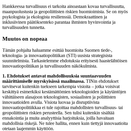
Hankkeessa turvallisuus ei tarkoita ainoastaan kovaa turvallisuutta,
maanpuolustusta ja geopoliittisten riskien huomioimista. Se on myös
psykologista ja ekologista resilienssiä. Demokraattinen ja
inklusiivinen päätöksenteko parantaa ihmisten hyvinvointia ja
turvallisuuden tunnetta.
Muutos on nopeaa
Tämän pohjalta haluamme esittää huomioita Suomen tiede-,
teknologia- ja innovaatiopolitiikan (STI) uusista strategisista
suunnitelmista. Tarkastelemme ehdotuksia erityisesti haastelähtöisen
innovaatiopolitiikan ja turvallisuuden näkökulmista.
1. Ehdotukset antavat mahdollisuuksia
suuntaavuuden
määrittämiselle myrskyisässä maailmassa.
TINin ehdotukset
tarvitsevat kuitenkin tuekseen tarkempia visioita – jotka voisivat
keskittyä esimerkiksi kestämättömien teknologioiden ja käytäntöjen
vähittäiseen alasajoon teknologisten, sosiaalisten ja poliittisten
innovaatioiden avulla. Visiota luovaa ja disruptiivista
innovaatiopolitiikkaa ei tule rajoittaa mahdollisten turvallisuus- tai
geopoliittisten riskien perusteella. Sen tulisi kuitenkin sisältää
ennakointia ja muita analyyttisia harjoituksia, joilla havaitaan
mahdollisia riskejä. Ne tulee hallita, ennen kuin tiettyjä innovaatioita
otetaan laajemmin käyttöön.