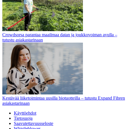
Crowdsorsa parantaa maailmaa datan ja joukkovoiman avulla –
tutustu asiakastarinaan
Kestävää liiketoimintaa uusilla biotuotteilla – tutustu Expand Fibren
asiakastarinaan
Käyttöehdot
Tietosuoja
Saavutettavuusseloste
Whistleblower