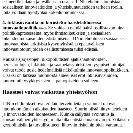
esimerkiksi datan ja resilienssin osalta. TINin ehdotus tunnistaa
sosiaalisten innovaatioiden ja yhteiskuntatieteiden tärkeän roolin,
joita voidaan hyödyntää kokeilutoiminnassa.
4. Inklusiivisuutta on korostettu haastelähtöisessä
innovaatiopolitiikassa.
Se voidaan nähdä paitsi osallistavampina
politiikkaprosesseina, myös ihmisoikeuksien ja sosiaalisen
oikeudenmukaisuuden edistämisenä. TINin ehdotuksia sosiaalisista
innovaatioista, arktisista kysymyksistä ja epätavallisten
innovaatiotoimijoiden osallistumisesta tulisi edistää.
Kansalaisjärjestöjen, ulkopoliittisten ajatushautomoiden,
peruskoulujen, lukioiden ja saamelaisyhteisöjen tyyppiset toimijat
voivat tuoda uusia hedelmällisiä näkökulmia innovaatiopolitiikkaan.
Lisäksi on tärkeää huomioida alueelliset erot inklusiivisuuden,
innovointikyvykkyyksien ja painopisteiden suhteen.
Haasteet voivat vaikuttaa yhteistyöhön
TINin ehdotukset ovat erittäin tervetulleita ja valinnat ottavat
huomioon tämän aikakauden haasteet. Suurin niistä liittyy tieteiden
ja innovaatioiden luonteeseen. Kuinka säilyttää avoimuus ja
kansainvälinen yhteistyö, mutta olla entistä ennakoivampi. Erilaisiin
geopoliittisiin ja turvallisuuteen liittyviin riskeihin pitää varautua.