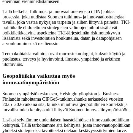
enemmän vienninedistämiseen.
Tällä hetkellä Tutkimus- ja innovaationeuvosto (TIN) johtaa
prosessia, joka uudistaa Suomen tutkimus- ja innovaatiostrategiaa
tavalla, joka vastaa nykyajan tarpeita ja siihen liittyviä paineita. TKI-
politiikalle ehdotettujen strategisten valintojen aihiot sisältävät
poikkileikkaavina aspekteina TKI-järjestelmän riskinottokyvyn
lisäämistä sekä investointien houkuttelua, datan ja datapohjaisen
arvonluonnin sekä resilienssin.
Teemakohtaisia valintoja ovat murrosteknologiat, kaksoiskäyttö ja
puolustus, terveys ja hyvinvointi, ilmasto, ympäristö ja arktinen
ulottuvuus.
Geopolitiikka vaikuttaa myös
innovaatioympäristöön
Suomen ympäristökeskuksen, Helsingin yliopiston ja Business
Finlandin rahoittama CIPGeS-tutkimushanke tarkastelee vuosien
2025–2026 aikana sitä, kuinka muuttuva geopoliittinen konteksti ja
turvallisuuden kehityskulut liittyvät Suomen innovaatioympäristöön.
Lisäksi selvitämme uudenlaisen haastelähtöisen innovaatiopolitiikan
kehitystä. Tällä tarkoitamme sitä kehitystä, jossa innovaatiopolitiikan
yhdeksi strategiseksi tavoitteeksi otetaan kestävyyssiirtymien tarve.