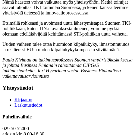
Nämä haasteet voivat vaikuttaa myös yhteistyöhön. Ketkä toimijat
saavat rahoittaa TKI-toimintaa Suomessa, ja kenen kanssa teemme
yhteistyötä tieteessä ja innovaatioprosesseissa.
Etsimällä rohkeasti ja avoimesti uutta lähestymistapaa Suomen TKI-
politiikkaan, kuten TIN:n avauksesta ilmenee, voimme pyrkiä
olemaan edelläkävijöitä kehittämässä STI-politiikan uutta vaihetta.
Uuden vaiheen tulee ottaa huomioon kilpailukyky, ilmastonmuutos
ja resilienssi EU:n uuden kilpailukykykompassin siivittämänä.
Paula Kivimaa on tutkimusprofessori Suomen ympäristökeskuksessa
ja johtaa Business Finlandin rahoittamaa CIPGeS-
tutkimushanketta. Jari Hyvärinen vastaa Business Finlandissa
vaikuttavuusarvioinnista
Yhteystiedot
Kirjaamo
Laskutustiedot
Puhelinvaihde
029 50 55000
arkisin klo 8.00-16.30