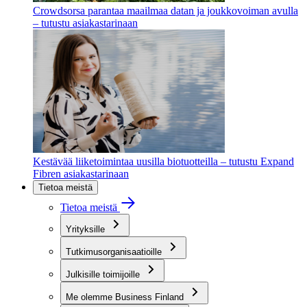
Crowdsorsa parantaa maailmaa datan ja joukkovoiman avulla
– tutustu asiakastarinaan
Kestävää liiketoimintaa uusilla biotuotteilla – tutustu Expand
Fibren asiakastarinaan
Tietoa meistä
Tietoa meistä
Yrityksille
Tutkimusorganisaatioille
Julkisille toimijoille
Me olemme Business Finland