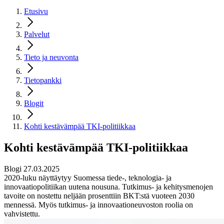
Etusivu
Palvelut
Tieto ja neuvonta
Tietopankki
Blogit
Kohti kestävämpää TKI-politiikkaa
Kohti kestävämpää TKI-politiikkaa
Blogi 27.03.2025
2020-luku näyttäytyy Suomessa tiede-, teknologia- ja
innovaatiopolitiikan uutena nousuna. Tutkimus- ja kehitysmenojen
tavoite on nostettu neljään prosenttiin BKT:stä vuoteen 2030
mennessä. Myös tutkimus- ja innovaationeuvoston roolia on
vahvistettu.