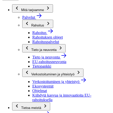
Mitä tarjoamme
Palvelut
Rahoitus
Rahoitus
Rahoituksen ohjeet
Rahoituspalvelut
Tieto ja neuvonta
Tieto ja neuvonta
EU-rahoitusneuvonta
Tietopankki
Verkostoituminen ja yhteistyö
Verkostoituminen ja yhteistyö
Ekosysteemit
Ohjelmat
Kiihdytä kasvua ja innovaatioita EU-
rahoituksella
Tietoa meistä