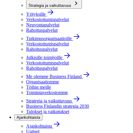
Strategia ja vaikuttavuus
Yrityksille
Verkostoitumispalvelut
Neuvontapalvelut
Rahoituspalvelut
Tutkimusorganisaatioille
Verkostoitumispalvelut
Rahoituspalvelut
Julkisille toimijoille
Verkostoitumispalvelut
Rahoituspalvelut
Me olemme Business Finland
Organisaatiomme
Töihin meille
Toimintaverkostomme
Strategia ja vaikuttavuus
Business Finlandin strategia 2030
Tulokset ja vaikutukset
Ajankohtaista
Ajankohtaista
Uutiset