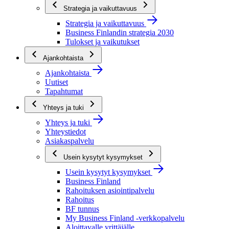
Strategia ja vaikuttavuus
Strategia ja vaikuttavuus
Business Finlandin strategia 2030
Tulokset ja vaikutukset
Ajankohtaista
Ajankohtaista
Uutiset
Tapahtumat
Yhteys ja tuki
Yhteys ja tuki
Yhteystiedot
Asiakaspalvelu
Usein kysytyt kysymykset
Usein kysytyt kysymykset
Business Finland
Rahoituksen asiointipalvelu
Rahoitus
BF tunnus
My Business Finland -verkkopalvelu
Aloittavalle yrittäjälle