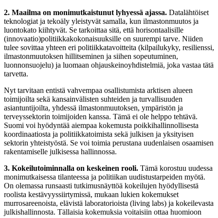
2. Maailma on monimutkaistunut lyhyessä ajassa.
Datalähtöiset
teknologiat ja tekoäly yleistyvät samalla, kun ilmastonmuutos ja
luontokato kiihtyvät. Se tarkoittaa sitä, että horisontaalisille
(innovaatio)politiikkakokonaisuuksille on suurempi tarve. Niiden
tulee sovittaa yhteen eri politiikkatavoitteita (kilpailukyky, resilienssi,
ilmastonmuutoksen hillitseminen ja siihen sopeutuminen,
luonnonsuojelu) ja luomaan ohjauskeinoyhdistelmiä, joka vastaa tätä
tarvetta.
Nyt tarvitaan entistä vahvempaa osallistumista arktisen alueen
toimijoilta sekä kansainvälisten suhteiden ja turvallisuuden
asiantuntijoilta, yhdessä ilmastonmuutoksen, ympäristön ja
terveyssektorin toimijoiden kanssa. Tämä ei ole helppo tehtävä.
Suomi voi hyödyntää aiempaa kokemusta poikkihallinnollisesta
koordinaatiosta ja politiikkatoimista sekä julkisen ja yksityisen
sektorin yhteistyöstä. Se voi toimia perustana uudenlaisen osaamisen
rakentamiselle julkisessa hallinnossa.
3. Kokeilutoiminnalla on keskeinen rooli.
Tämä korostuu uudessa
monimutkaisessa tilanteessa ja politiikan uudistustarpeiden myötä.
On olemassa runsaasti tutkimusnäyttöä kokeilujen hyödyllisestä
roolista kestävyyssiirtymissä, mukaan lukien kokemukset
murrosareenoista, elävistä laboratorioista (living labs) ja kokeilevasta
julkishallinnosta. Tällaisia kokemuksia voitaisiin ottaa huomioon