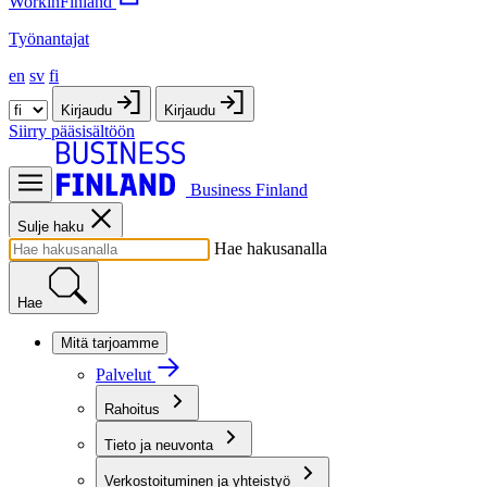
WorkinFinland
Työnantajat
en
sv
fi
Kirjaudu
Kirjaudu
Siirry pääsisältöön
Business Finland
Sulje haku
Hae hakusanalla
Hae
Mitä tarjoamme
Palvelut
Rahoitus
Tieto ja neuvonta
Verkostoituminen ja yhteistyö