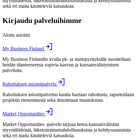
myyntiliideistä, liiketoimintamahdollisuuksista ja kehityssuunnista
sekä eri maita käsitteleviä katsauksia.
Kirjaudu palveluihimme
Aloita asiointi
My Business Finland
My Business Finlandin avulla pk- ja startupyrityksille suositellaan
heidän tilanteeseensa sopivia kasvun ja kansainvälistymisen
palveluita.
Rahoituksen asiointipalvelu
Rahoituksen asiontipalvelun kautta haetaan rahoitusta, raportoidaan
projektin etenemisestä sekä ilmoitetaan muutoksista.
Market Opportunities
Market Opportunities -palvelu tarjoaa tietoa kansainvälisistä
myyntiliideistä, liiketoimintamahdollisuuksista ja kehityssuunnista
sekä eri maita käsitteleviä katsauksia.