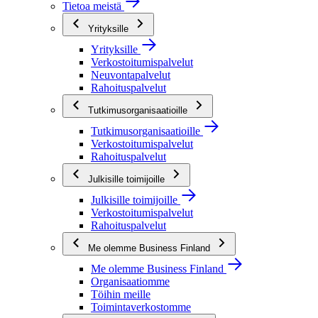
Tietoa meistä
Yrityksille
Yrityksille
Verkostoitumispalvelut
Neuvontapalvelut
Rahoituspalvelut
Tutkimusorganisaatioille
Tutkimusorganisaatioille
Verkostoitumispalvelut
Rahoituspalvelut
Julkisille toimijoille
Julkisille toimijoille
Verkostoitumispalvelut
Rahoituspalvelut
Me olemme Business Finland
Me olemme Business Finland
Organisaatiomme
Töihin meille
Toimintaverkostomme