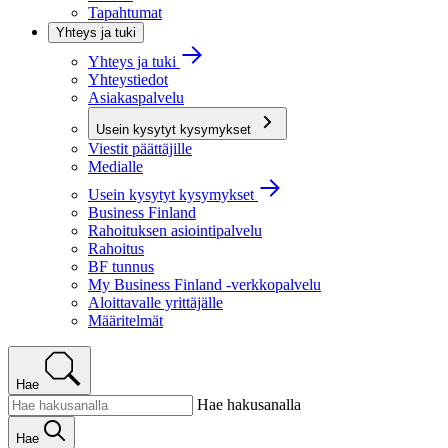
Tapahtumat
Yhteys ja tuki
Yhteys ja tuki
Yhteystiedot
Asiakaspalvelu
Usein kysytyt kysymykset
Viestit päättäjille
Medialle
Usein kysytyt kysymykset
Business Finland
Rahoituksen asiointipalvelu
Rahoitus
BF tunnus
My Business Finland -verkkopalvelu
Aloittavalle yrittäjälle
Määritelmät
Hae
Hae hakusanalla
Hae