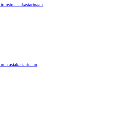
utustu asiakastarinaan
ibren asiakastarinaan