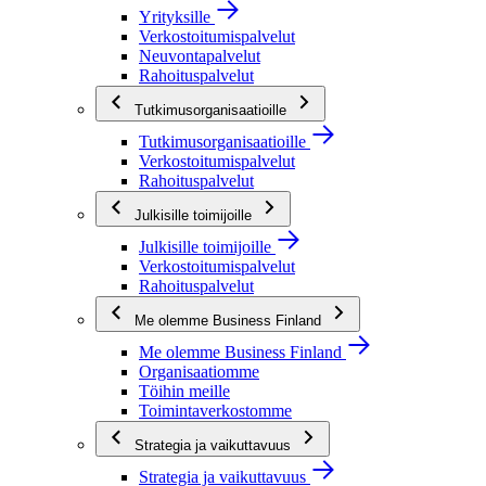
Yrityksille
Verkostoitumispalvelut
Neuvontapalvelut
Rahoituspalvelut
Tutkimusorganisaatioille
Tutkimusorganisaatioille
Verkostoitumispalvelut
Rahoituspalvelut
Julkisille toimijoille
Julkisille toimijoille
Verkostoitumispalvelut
Rahoituspalvelut
Me olemme Business Finland
Me olemme Business Finland
Organisaatiomme
Töihin meille
Toimintaverkostomme
Strategia ja vaikuttavuus
Strategia ja vaikuttavuus