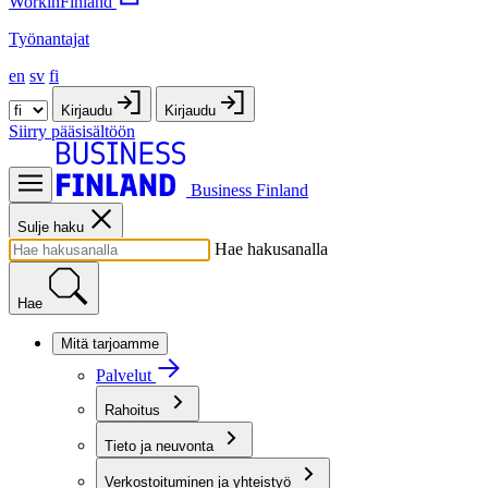
WorkinFinland
Työnantajat
en
sv
fi
Kirjaudu
Kirjaudu
Siirry pääsisältöön
Business Finland
Sulje haku
Hae hakusanalla
Hae
Mitä tarjoamme
Palvelut
Rahoitus
Tieto ja neuvonta
Verkostoituminen ja yhteistyö