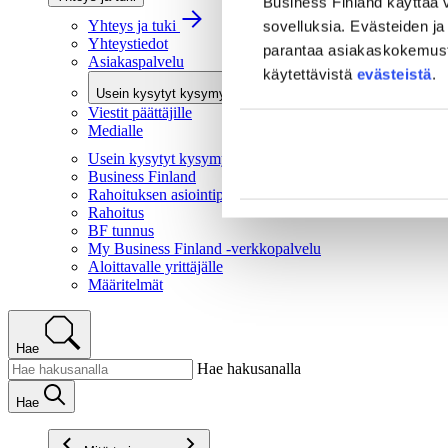
Business Finland käyttää v
Yhteys ja tuki
sovelluksia. Evästeiden ja 
Yhteystiedot
parantaa asiakaskokemusta 
Asiakaspalvelu
käytettävistä
evästeistä
.
Usein kysytyt kysymykset
Viestit päättäjille
Medialle
Usein kysytyt kysymykset
Business Finland
Rahoituksen asiointipalvelu
Rahoitus
BF tunnus
My Business Finland -verkkopalvelu
Aloittavalle yrittäjälle
Määritelmät
Hae
Hae hakusanalla
Hae