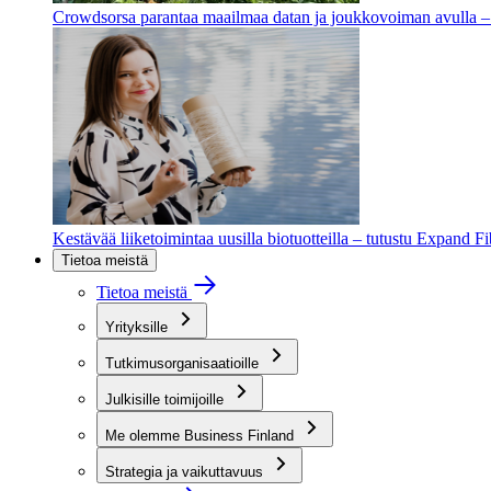
Crowdsorsa parantaa maailmaa datan ja joukkovoiman avulla – t
Kestävää liiketoimintaa uusilla biotuotteilla – tutustu Expand F
Tietoa meistä
Tietoa meistä
Yrityksille
Tutkimusorganisaatioille
Julkisille toimijoille
Me olemme Business Finland
Strategia ja vaikuttavuus