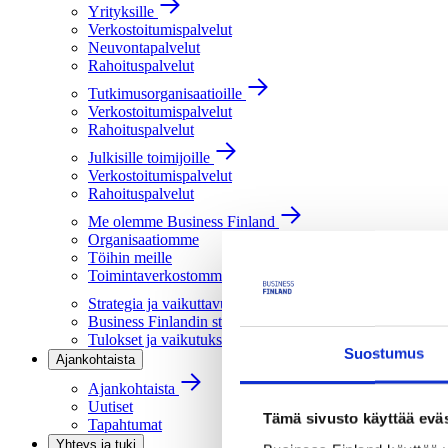
Yrityksille
Verkostoitumispalvelut
Neuvontapalvelut
Rahoituspalvelut
Tutkimusorganisaatioille
Verkostoitumispalvelut
Rahoituspalvelut
Julkisille toimijoille
Verkostoitumispalvelut
Rahoituspalvelut
Me olemme Business Finland
Organisaatiomme
Töihin meille
Toimintaverkostomme
Strategia ja vaikuttavuus
Business Finlandin strategia 2030
Tulokset ja vaikutukset
Suostumus
Ajankohtaista
Ajankohtaista
Uutiset
Tämä sivusto käyttää eväs
Tapahtumat
Yhteys ja tuki