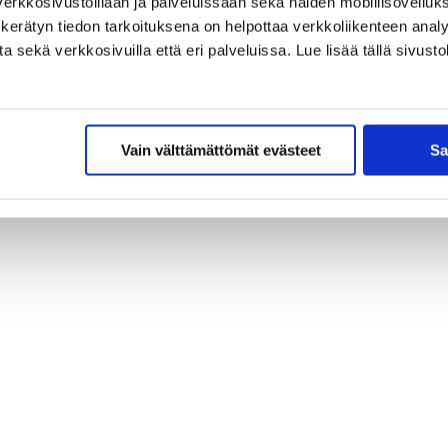
erkkosivustoillaan ja palveluissaan sekä näiden mobiilisovelluksi
kerätyn tiedon tarkoituksena on helpottaa verkkoliikenteen analys
sekä verkkosivuilla että eri palveluissa. Lue lisää tällä sivustol
Vain välttämättömät evästeet
Sa