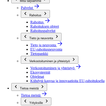
Mitä tarjoamme
Palvelut
Rahoitus
Rahoitus
Rahoituksen ohjeet
Rahoituspalvelut
Tieto ja neuvonta
Tieto ja neuvonta
EU-rahoitusneuvonta
Tietopankki
Verkostoituminen ja yhteistyö
Verkostoituminen ja yhteistyö
Ekosysteemit
Ohjelmat
Kiihdytä kasvua ja innovaatioita EU-rahoituksella
Tietoa meistä
Tietoa meistä
Yrityksille