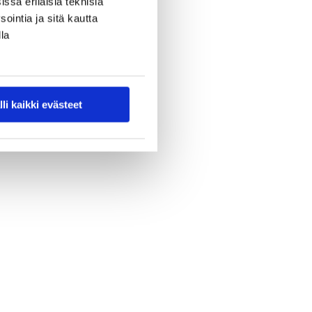
ssa erilaisia teknisiä
ointia ja sitä kautta
la
lli kaikki evästeet