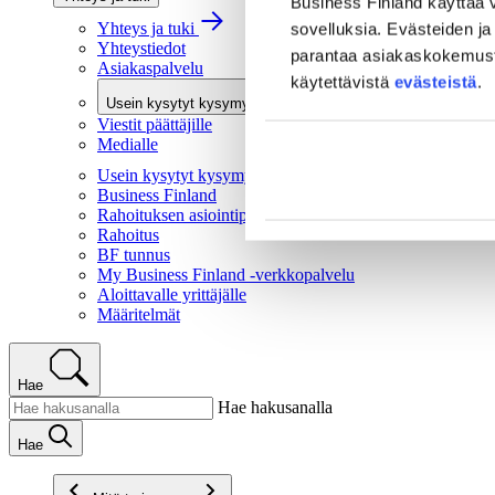
Business Finland käyttää v
Yhteys ja tuki
sovelluksia. Evästeiden ja 
Yhteystiedot
parantaa asiakaskokemusta 
Asiakaspalvelu
käytettävistä
evästeistä
.
Usein kysytyt kysymykset
Viestit päättäjille
Medialle
Usein kysytyt kysymykset
Business Finland
Rahoituksen asiointipalvelu
Rahoitus
BF tunnus
My Business Finland -verkkopalvelu
Aloittavalle yrittäjälle
Määritelmät
Hae
Hae hakusanalla
Hae