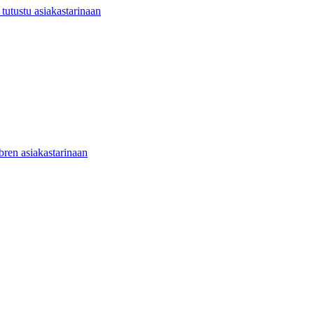
utustu asiakastarinaan
ibren asiakastarinaan