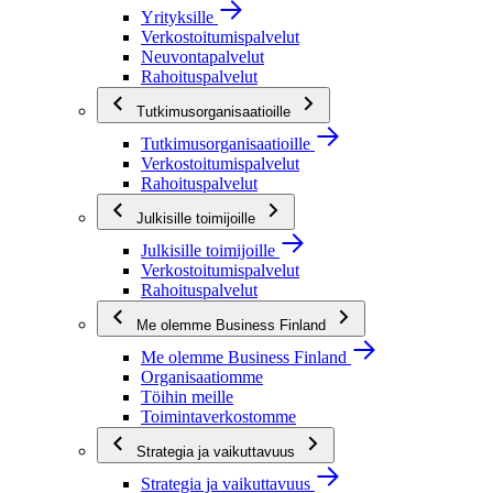
Yrityksille
Verkostoitumispalvelut
Neuvontapalvelut
Rahoituspalvelut
Tutkimusorganisaatioille
Tutkimusorganisaatioille
Verkostoitumispalvelut
Rahoituspalvelut
Julkisille toimijoille
Julkisille toimijoille
Verkostoitumispalvelut
Rahoituspalvelut
Me olemme Business Finland
Me olemme Business Finland
Organisaatiomme
Töihin meille
Toimintaverkostomme
Strategia ja vaikuttavuus
Strategia ja vaikuttavuus