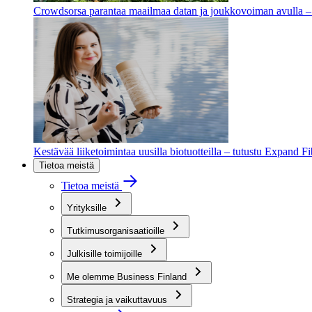
Crowdsorsa parantaa maailmaa datan ja joukkovoiman avulla – t
Kestävää liiketoimintaa uusilla biotuotteilla – tutustu Expand F
Tietoa meistä
Tietoa meistä
Yrityksille
Tutkimusorganisaatioille
Julkisille toimijoille
Me olemme Business Finland
Strategia ja vaikuttavuus