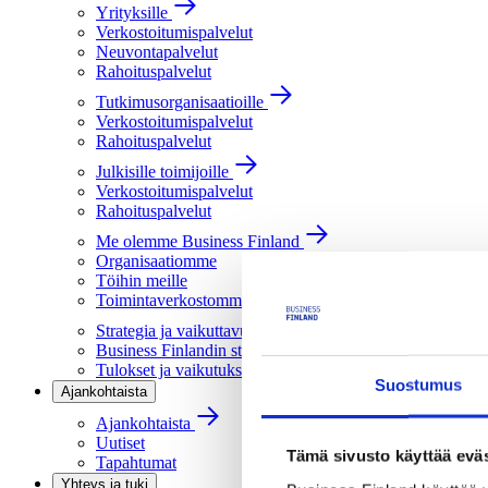
Yrityksille
Verkostoitumispalvelut
Neuvontapalvelut
Rahoituspalvelut
Tutkimusorganisaatioille
Verkostoitumispalvelut
Rahoituspalvelut
Julkisille toimijoille
Verkostoitumispalvelut
Rahoituspalvelut
Me olemme Business Finland
Organisaatiomme
Töihin meille
Toimintaverkostomme
Strategia ja vaikuttavuus
Business Finlandin strategia 2030
Tulokset ja vaikutukset
Suostumus
Ajankohtaista
Ajankohtaista
Uutiset
Tämä sivusto käyttää eväs
Tapahtumat
Yhteys ja tuki