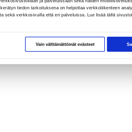
erkkosivustoillaan ja palveluissaan sekä näiden mobiilisovelluksi
kerätyn tiedon tarkoituksena on helpottaa verkkoliikenteen analys
sekä verkkosivuilla että eri palveluissa. Lue lisää tällä sivustol
Vain välttämättömät evästeet
Sa