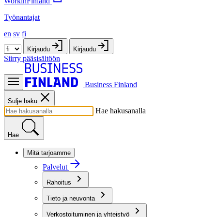
WorkinFinland
Työnantajat
en
sv
fi
Kirjaudu
Kirjaudu
Siirry pääsisältöön
Business Finland
Sulje haku
Hae hakusanalla
Hae
Mitä tarjoamme
Palvelut
Rahoitus
Tieto ja neuvonta
Verkostoituminen ja yhteistyö