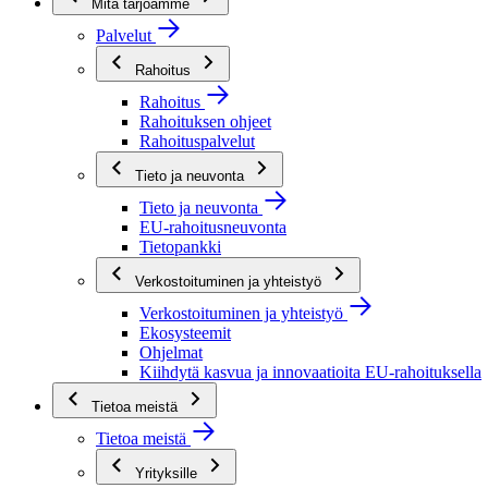
Mitä tarjoamme
Palvelut
Rahoitus
Rahoitus
Rahoituksen ohjeet
Rahoituspalvelut
Tieto ja neuvonta
Tieto ja neuvonta
EU-rahoitusneuvonta
Tietopankki
Verkostoituminen ja yhteistyö
Verkostoituminen ja yhteistyö
Ekosysteemit
Ohjelmat
Kiihdytä kasvua ja innovaatioita EU-rahoituksella
Tietoa meistä
Tietoa meistä
Yrityksille