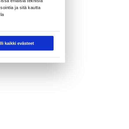
ssa erilaisia teknisiä
ointia ja sitä kautta
la
lli kaikki evästeet