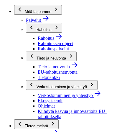
Mitä tarjoamme
Palvelut
Rahoitus
Rahoitus
Rahoituksen ohjeet
Rahoituspalvelut
Tieto ja neuvonta
Tieto ja neuvonta
EU-rahoitusneuvonta
Tietopankki
Verkostoituminen ja yhteistyö
Verkostoituminen ja yhteistyö
Ekosysteemit
Ohjelmat
Kiihdytä kasvua ja innovaatioita EU-
rahoituksella
Tietoa meistä