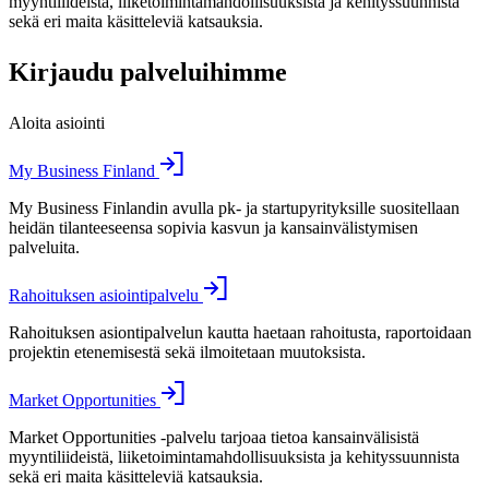
myyntiliideistä, liiketoimintamahdollisuuksista ja kehityssuunnista
sekä eri maita käsitteleviä katsauksia.
Kirjaudu palveluihimme
Aloita asiointi
My Business Finland
My Business Finlandin avulla pk- ja startupyrityksille suositellaan
heidän tilanteeseensa sopivia kasvun ja kansainvälistymisen
palveluita.
Rahoituksen asiointipalvelu
Rahoituksen asiontipalvelun kautta haetaan rahoitusta, raportoidaan
projektin etenemisestä sekä ilmoitetaan muutoksista.
Market Opportunities
Market Opportunities -palvelu tarjoaa tietoa kansainvälisistä
myyntiliideistä, liiketoimintamahdollisuuksista ja kehityssuunnista
sekä eri maita käsitteleviä katsauksia.