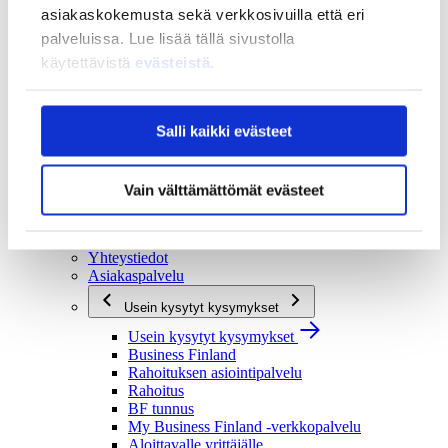
asiakaskokemusta sekä verkkosivuilla että eri
Strategia ja vaikuttavuus
palveluissa. Lue lisää tällä sivustolla
Strategia ja vaikuttavuus
käytettävistä
evästeistä
.
Business Finlandin strategia 2030
Tulokset ja vaikutukset
Ajankohtaista
Salli kaikki evästeet
Ajankohtaista
Uutiset
Tapahtumat
Vain välttämättömät evästeet
Yhteys ja tuki
Yhteys ja tuki
Yhteystiedot
Asiakaspalvelu
Usein kysytyt kysymykset
Usein kysytyt kysymykset
Business Finland
Rahoituksen asiointipalvelu
Rahoitus
BF tunnus
My Business Finland -verkkopalvelu
Aloittavalle yrittäjälle