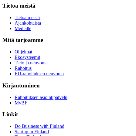
Tietoa meistä
Tietoa meistä
Ajankohtaista
Medialle
Mitä tarjoamme
Ohjelmat
Ekosysteemit
Tieto ja neuvonta
Rahoitus
EU-rahoituksen neuvonta
Kirjautuminen
Rahoituksen asiointipalvelu
MyBF
Linkit
Do Business with Finland
Startup in Finland