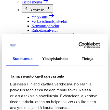
Tietoa meistä
Yrityksille
Yrityksille
Verkostoitumispalvelut
Neuvontapalvelut
Rahoituspalvelut
Tutkimusorganisaatioille
Tutkimusorganisaatioille
Verkostoitumispalvelut
Rahoituspalvelut
Suostumus
Yksityiskohdat
Tietoja
Julkisille toimijoille
Julkisille toimijoille
Verkostoitumispalvelut
Tämä sivusto käyttää evästeitä
Rahoituspalvelut
Business Finland käyttää verkkosivustoillaan ja
Me olemme Business Finland
palveluissaan sekä näiden mobiilisovelluksissa
Me olemme Business Finland
erilaisia teknisiä sovelluksia. Evästeiden ja kerätyn
Organisaatiomme
tiedon tarkoituksena on helpottaa verkkoliikenteen
Töihin meille
Toimintaverkostomme
analysointia ja sitä kautta parantaa