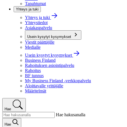
Tapahtumat
Yhteys ja tuki
Yhteys ja tuki
Yhteystiedot
Asiakaspalvelu
Usein kysytyt kysymykset
Viestit päättäjille
Medialle
Usein kysytyt kysymykset
Business Finland
Rahoituksen asiointipalvelu
Rahoitus
BF tunnus
My Business Finland -verkkopalvelu
Aloittavalle yrittäjälle
Määritelmät
Hae
Hae hakusanalla
Hae