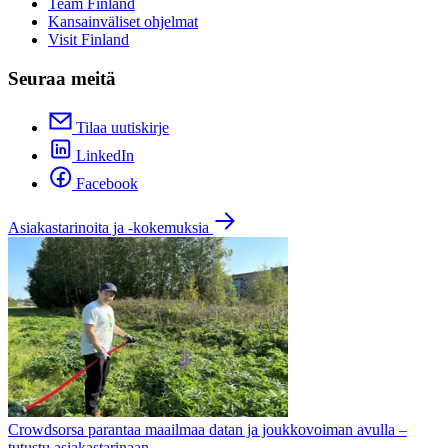
Team Finland
Kansainväliset ohjelmat
Visit Finland
Seuraa meitä
Tilaa uutiskirje
LinkedIn
Facebook
Asiakastarinoita ja -kokemuksia
Crowdsorsa parantaa maailmaa datan ja joukkovoiman avulla –
tutustu asiakastarinaan