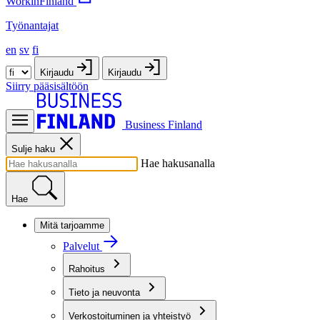
WorkinFinland
Työnantajat
en
sv
fi
Kirjaudu
Kirjaudu
Siirry pääsisältöön
Business Finland
Sulje haku
Hae hakusanalla
Hae
Mitä tarjoamme
Palvelut
Rahoitus
Tieto ja neuvonta
Verkostoituminen ja yhteistyö