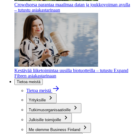
Crowdsorsa parantaa maailmaa datan ja joukkovoiman avulla
– tutustu asiakastarinaan
Kestävää liiketoimintaa uusilla biotuotteilla – tutustu Expand
Fibren asiakastarinaan
Tietoa meistä
Tietoa meistä
Yrityksille
Tutkimusorganisaatioille
Julkisille toimijoille
Me olemme Business Finland