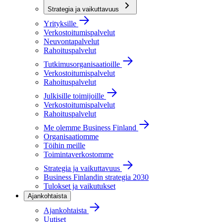
Strategia ja vaikuttavuus
Yrityksille
Verkostoitumispalvelut
Neuvontapalvelut
Rahoituspalvelut
Tutkimusorganisaatioille
Verkostoitumispalvelut
Rahoituspalvelut
Julkisille toimijoille
Verkostoitumispalvelut
Rahoituspalvelut
Me olemme Business Finland
Organisaatiomme
Töihin meille
Toimintaverkostomme
Strategia ja vaikuttavuus
Business Finlandin strategia 2030
Tulokset ja vaikutukset
Ajankohtaista
Ajankohtaista
Uutiset