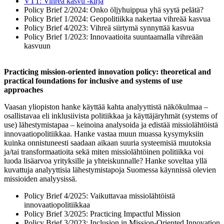
VTT: Vihreä kasvu -kirja
Policy Brief 2/2024: Onko öljyhuippua yhä syytä pelätä?
Policy Brief 1/2024: Geopolitiikka nakertaa vihreää kasvua
Policy Brief 4/2023: Vihreä siirtymä synnyttää kasvua
Policy Brief 1/2023: Innovaatioita suuntaamalla vihreään
kasvuun
Practicing mission-oriented innovation policy: theoretical and
practical foundations for inclusive and systems of use
approaches
Vaasan yliopiston hanke käyttää kahta analyyttistä näkökulmaa –
osallistavaa eli inklusiivista politiikkaa ja käyttäjäryhmät (systems of
use) lähestymistapaa – keinoina analysoida ja edistää missiolähtöistä
innovaatiopolitiikkaa. Hanke vastaa muun muassa kysymyksiin
kuinka onnistuneesti saadaan aikaan suuria systeemisiä muutoksia
ja/tai transformaatioita sekä miten missiolähtöinen politiikka voi
luoda lisäarvoa yrityksille ja yhteiskunnalle? Hanke soveltaa yllä
kuvattuja analyyttisia lähestymistapoja Suomessa käynnissä olevien
missioiden analyysissä.
Policy Brief 4/2025: Vaikuttavaa missiolähtöistä
innovaatiopolitiikkaa
Policy Brief 3/2025: Practicing Impactful Mission
Policy Brief 3/2023: Inclusion in Mission-Oriented Innovation