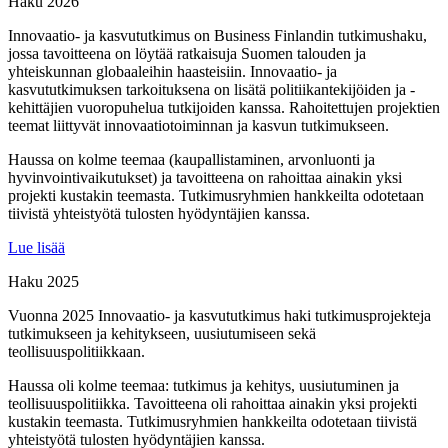
Haku 2026
Innovaatio- ja kasvututkimus on Business Finlandin tutkimushaku,
jossa tavoitteena on löytää ratkaisuja Suomen talouden ja
yhteiskunnan globaaleihin haasteisiin. Innovaatio- ja
kasvututkimuksen tarkoituksena on lisätä politiikantekijöiden ja -
kehittäjien vuoropuhelua tutkijoiden kanssa. Rahoitettujen projektien
teemat liittyvät innovaatiotoiminnan ja kasvun tutkimukseen.
Haussa on kolme teemaa (kaupallistaminen, arvonluonti ja
hyvinvointivaikutukset) ja tavoitteena on rahoittaa ainakin yksi
projekti kustakin teemasta. Tutkimusryhmien hankkeilta odotetaan
tiivistä yhteistyötä tulosten hyödyntäjien kanssa.
Lue lisää
Haku 2025
Vuonna 2025 Innovaatio- ja kasvututkimus haki tutkimusprojekteja
tutkimukseen ja kehitykseen, uusiutumiseen sekä
teollisuuspolitiikkaan.
Haussa oli kolme teemaa: tutkimus ja kehitys, uusiutuminen ja
teollisuuspolitiikka. Tavoitteena oli rahoittaa ainakin yksi projekti
kustakin teemasta. Tutkimusryhmien hankkeilta odotetaan tiivistä
yhteistyötä tulosten hyödyntäjien kanssa.