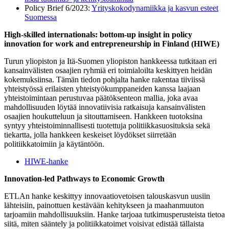
Policy Brief 6/2023:
Yrityskokodynamiikka ja kasvun esteet
Suomessa
High-skilled internationals: bottom-up insight in policy
innovation for work and entrepreneurship in Finland (HIWE)
Turun yliopiston ja Itä-Suomen yliopiston hankkeessa tutkitaan eri
kansainvälisten osaajien ryhmiä eri toimialoilta keskittyen heidän
kokemuksiinsa. Tämän tiedon pohjalta hanke rakentaa tiiviissä
yhteistyössä erilaisten yhteistyökumppaneiden kanssa laajaan
yhteistoimintaan perustuvaa päätöksenteon mallia, joka avaa
mahdollisuuden löytää innovatiivisia ratkaisuja kansainvälisten
osaajien houkutteluun ja sitouttamiseen. Hankkeen tuotoksina
syntyy yhteistoiminnallisesti tuotettuja politiikkasuosituksia sekä
tiekartta, jolla hankkeen keskeiset löydökset siirretään
politiikkatoimiin ja käytäntöön.
HIWE-hanke
Innovation-led Pathways to Economic Growth
ETLAn hanke keskittyy innovaatiovetoisen talouskasvun uusiin
lähteisiin, painottuen kestävään kehitykseen ja maahanmuuton
tarjoamiin mahdollisuuksiin. Hanke tarjoaa tutkimusperusteista tietoa
siitä, miten sääntely ja politiikkatoimet voisivat edistää tällaista