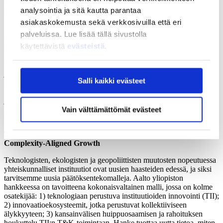
vakiintuneiden yritysten ja startup-yritysten välillä voi uudistaa
analysointia ja sitä kautta parantaa
suomalaista elinkeinoelämää ja vauhdittaa liiketoiminnan kasvua.
Monet suomalaiset suuryritykset ovat viime vuosikymmeninä
asiakaskokemusta sekä verkkosivuilla että eri
keskittyneet tehokkuuden parantamiseen, hyödyntämättä startupien
palveluissa. Lue lisää tällä sivustolla
tarjoamaa innovaatiopotentiaalia. Samaan aikaan lupaavat
käytettävistä
evästeistä
.
suomalaiset startupit kamppailevat skaalautumisen kanssa, koska
niiltä puuttuu usein resurssit ja pääsy globaaleille markkinoille.
Vaikka Suomesta löytyy yksittäisiä onnistuneita esimerkkejä,
järjestelmällinen yhteistyö on edelleen vähäistä. Silti sen hyödyt ovat
Salli kaikki evästeet
selvät: suuret yritykset pääsevät käsiksi uusiin teknologioihin ja
markkinoihin, ja startupit saavat käyttöönsä täydentäviä resursseja ja
jakelukanavia.
Vain välttämättömät evästeet
Yhteyshenkilö: Markku Maula, Aalto yliopisto
Tech-Enabled Institutional Innovation. A Blueprint for
Complexity-Aligned Growth
Teknologisten, ekologisten ja geopoliittisten muutosten nopeutuessa
yhteiskunnalliset instituutiot ovat uusien haasteiden edessä, ja siksi
tarvitsemme uusia päätöksentekomalleja. Aalto yliopiston
hankkeessa on tavoitteena kokonaisvaltainen malli, jossa on kolme
osatekijää: 1) teknologiaan perustuva instituutioiden innovointi (TII);
2) innovaatioekosysteemit, jotka perustuvat kollektiiviseen
älykkyyteen; 3) kansainvälisen huippuosaamisen ja rahoituksen
houkuttelu TII:n T&K-toimintaan. Hanke tuottaa uutta tietoa, miten