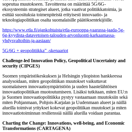
sopeutua muutokseen. Tavoitteena on määrittää 5G/6G-
ekosysteemin strategiset alueet, jotka vaativat politiikkatoimia, ja
esittää suosituksia toimenpiteistä erityisesti innovaatio- ja
teknologiapolitiikan osalta suomalaisille päätöksentekijöille.
https://www.etla.fi/ajankohtaista/etla-eurooppa-vaarassa-jaada-5g-
6g-kyydista-datavetoisen-talouden-arvonluonti-karkaamassa-
yhdysvaltoihin-ja-aasiaan/
5G/6G + geopolitiikka” -skenaariot
Challenge-led Innovation Policy, Geopolitical Uncertainty and
security (CIPGES)
Suomen ympäristökeskuksen ja Helsingin yliopiston hankkeessa
analysoidaan, miten geopolitiikan muutokset vaikuttavat
suomalaiseen innovaatioympäristöön ja uuden haastelähtöisen
innovaatiopolitiikan muotoutumiseen. Lisäksi tutkitaan, miten EU:n
ja Suomen innovaatiopolitiikka pystyy vastaamaan muutoksiin sekä
miten Pohjanmaan, Pohjois-Karjalan ja Uudenmaan alueet ja näillä
alueilla toimivat yritykset kokevat geopolitiikan muutokset ja miten
innovaatiotoiminnan resilienssiä näillä alueilla voidaan parantaa.
Charting the Change: Innovations, well-being, and Economic
Transformations (CARTAGENA)