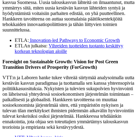
kasvua Suomessa. Uusia talouskasvun lähteitä on ilmaantunut, mutta
ymmärrys siitä, miten uusia kestävän kasvun lähteiden syntyä ja
hyödyntämistä voitaisiin parhaiten edistää, on yhä puutteellinen.
Hankkeen tavoitteena on auttaa suomalaisia päätöksentekijöitä
tehokkaiden innovaatiopoliittisten ja tähän liittyvien toimien
suunnittelussa.
ETLA:
Innovation-led Pathways to Economic Growth
ETLAn julkaisu:
Vihreiden tuotteiden tuotanto keskittyy
korkean teknologian aloille
Foresight on Sustainable Growth: Vision for Post Green
Transition Drivers of Prosperity (ForGrowth)
VTT:n ja Laboren hanke tukee vihreää siirtymää analysoimalla uutta
kestävän kasvun paradigmaa ja tuottamalla sen kanssa yhteensopivia
politiikkasuosituksia. Nykyisten ja tulevien sukupolvien hyvinvointi
on läheisessä yhteydessä sosioekonomisen järjestelmän toimintaan –
paikallisesti ja globaalisti. Hankkeen tavoitteena on muuttaa
sosioekonomista järjestelmää siten, että ympäristön nykyisen ja
tulevan tilan merkitykset ihmisten pidemmän aikavälin hyvinvointiin
tulevat keskeisiksi osiksi järjestelmää. Hankkeessa tehdäänkin
ennakointia, jota ohjaa sen toteuttajien ymmärtämys talouskasvun
teorioista ja empiriasta sekä kestävyydestä.