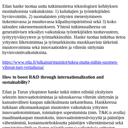
Etlan hanke tuottaa uutta tutkimustietoa teknologisen kehityksen
monitahoisista vaikutuksista: 1) kuluttajien ja työntekijöiden
hyvinvointiin, 2) suomalaisten yritysten menestymiseen
tiukentuvassa ja muuttuvassa kilpailuympäristössä sekä 3) koko
talouden rakennemuutokseen. Yhtenä tutkimusaiheena on
generatiivisen tekoälyn vaikutuksia työntekijöiden tuottavuuteen,
työtyytyväisyyteen ja työmarkkinoihin. Hanke tuottaa tutkittua tietoa
yritysten liiketoimintaa ja työmarkkinoita muokkaavista tärkeistä
muutosvoimista sekä innovaatioiden ja vihreän siirtymän
hyvinvointivaikutuksista.
https://www.etla.fi/julkaisut/muistiot/tukea-mutta-mihin-suomen-
vihreat-tuet-vertailussa/
How to boost R&D through internationalization and
sustainability?
Etlan ja Turun yliopiston hanke tutkii miten edistää yksityisen
sektorin innovaatiotoimintaa ja talouskasvua vihreän siirtymän ja
kansainvälisen kaupan näkökulmasta tarkasteltuna. Hankkeessa
tutkitaan ulkomaankaupan muutosten vaikutuksia yritysten
innovaatiotoimintaan, toimialojen sopeutumista (mm. T&K:n avulla)
maailmankaupan muutoksiin, innovaatiointensiivisyyttä ja päästöjen
vähentämistä, kustannustehokkuutta päästöjen vähentämisessä sekä
ympäristöpolitiikan (kuten päästökauppa) vaikutuksia yritysten