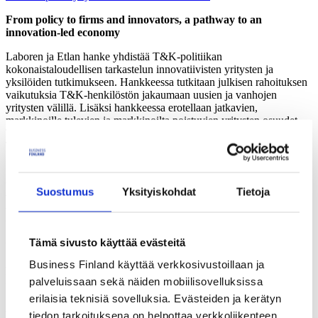
From policy to firms and innovators, a pathway to an
innovation-led economy
Laboren ja Etlan hanke yhdistää T&K-politiikan
kokonaistaloudellisen tarkastelun innovatiivisten yritysten ja
yksilöiden tutkimukseen. Hankkeessa tutkitaan julkisen rahoituksen
vaikutuksia T&K-henkilöstön jakaumaan uusien ja vanhojen
yritysten välillä. Lisäksi hankkeessa erotellaan jatkavien,
markkinoille tulevien ja markkinoilta poistuvien yritysten osuudet
T&K-toiminnan muutoksissa, ja analysoidaan startup-yritysten
T&K-toiminnan ja sille myönnetyn rahoituksen yhteyttä
innovaatioiden määrään. Lisäksi analysoidaan menestyvien
innovaattorien ominaisuuksia ja urapolkuja. Hanke tuottaa
tutkimukseen perustuvia politiikkasuosituksia, joiden avulla päättäjät
Suostumus
Yksityiskohdat
Tietoja
voivat parantaa julkisen T&K-tuen ja T&K-henkilöstön yritysten
välistä jakaantumista sekä näin edistää innovaatioihin perustuvaa
talouskasvua Suomessa.
Tämä sivusto käyttää evästeitä
Yhteyshenkilö: Mika Maliranta, Labore ja Terhi Maczulskij, ETLA
Business Finland käyttää verkkosivustoillaan ja
Renewing Businesses through Innovative Corporate-Startup
palveluissaan sekä näiden mobiilisovelluksissa
Collaboration?
erilaisia teknisiä sovelluksia. Evästeiden ja kerätyn
Aalto yliopiston hankkeessa tarkastellaan, miten yhteistyö
tiedon tarkoituksena on helpottaa verkkoliikenteen