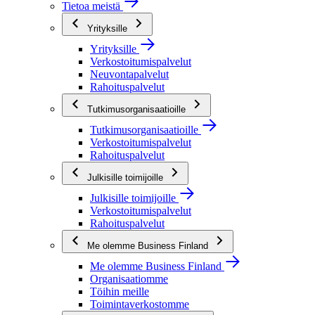
Tietoa meistä
Yrityksille
Yrityksille
Verkostoitumispalvelut
Neuvontapalvelut
Rahoituspalvelut
Tutkimusorganisaatioille
Tutkimusorganisaatioille
Verkostoitumispalvelut
Rahoituspalvelut
Julkisille toimijoille
Julkisille toimijoille
Verkostoitumispalvelut
Rahoituspalvelut
Me olemme Business Finland
Me olemme Business Finland
Organisaatiomme
Töihin meille
Toimintaverkostomme