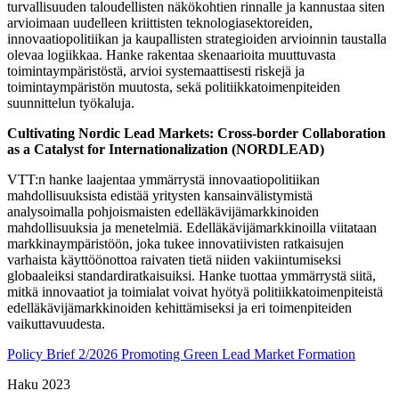
turvallisuuden taloudellisten näkökohtien rinnalle ja kannustaa siten
arvioimaan uudelleen kriittisten teknologiasektoreiden,
innovaatiopolitiikan ja kaupallisten strategioiden arvioinnin taustalla
olevaa logiikkaa. Hanke rakentaa skenaarioita muuttuvasta
toimintaympäristöstä, arvioi systemaattisesti riskejä ja
toimintaympäristön muutosta, sekä politiikkatoimenpiteiden
suunnittelun työkaluja.
Cultivating Nordic Lead Markets: Cross-border Collaboration
as a Catalyst for Internationalization (NORDLEAD)
VTT:n hanke laajentaa ymmärrystä innovaatiopolitiikan
mahdollisuuksista edistää yritysten kansainvälistymistä
analysoimalla pohjoismaisten edelläkävijämarkkinoiden
mahdollisuuksia ja menetelmiä. Edelläkävijämarkkinoilla viitataan
markkinaympäristöön, joka tukee innovatiivisten ratkaisujen
varhaista käyttöönottoa raivaten tietä niiden vakiintumiseksi
globaaleiksi standardiratkaisuiksi. Hanke tuottaa ymmärrystä siitä,
mitkä innovaatiot ja toimialat voivat hyötyä politiikkatoimenpiteistä
edelläkävijämarkkinoiden kehittämiseksi ja eri toimenpiteiden
vaikuttavuudesta.
Policy Brief 2/2026 Promoting Green Lead Market Formation
Haku 2023