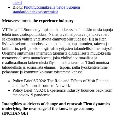
tueksi
Blogi:
Pilottitutkimuksella tietoa Suomen
standardointiekosysteemistä
Metaverse meets the experience industry
VTT:n ja Itä-Suomen yliopiston hankkeessa kehitetään uusia tapoja
tehdä innovaatiopolitiikkaa. Nämä tavat helpottavat ja tukevat eri
sektoreiden välistä yhteistyötä elämysteollisuudessa (EI) ja siten
lisäävät sektorin muodostavien matkailun, tapahtumien, taiteen ja
kulttuurin, peli- ja teknologia-alan yritysten taloudellista menestystä.
Olemme siirtymässä internetin tuomasta digitaalisesta muutoksesta
metaversaaliseen muutokseen, joka yhdistää virtuaalisia ja
reaalimaailman kokemuksia täysin uusilla tavoilla. Tämä muuttaa
taloudellista ja sosiaalista elämää – tapoja, joilla työskentelemme,
pelaamme ja kommunikoimme toistemme kanssa.
Policy Brief 6/2024: The Role and Effects of Visit Finland
and the National Tourism Network
Policy Brief 4/2024: Experience industry bounces back from
the covid-19 pandemic
Intangibles as drivers of change and renewal: Firm dynamics
underlying the next stage of the knowledge economy
(INCHANGE)