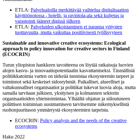
ETLA:
Palvelualoilla merkittävää vaihtelua digitalisaation
käyttöönotossa - hotelli- ja ravintola-ala sekä kuljetus ja
varastointi jääneet digissä jälkeen
ETLA:
Palveluiden ulkoistaminen ei paranna yritysten
tuottavuutta, mutta vaikuttaa positiivisesti työllisyyteen
Sustainable and innovative creative ecosystems: Ecological
approach to policy innovation for creative sectors in Finland
(ECOCRIN)
Turun yliopiston hankkeen tavoitteena on löytää ratkaisuja luovien
alojen kasvu- ja innovaatiopotentiaalin kasvattamiseksi. Täsmällisiä
politiikkatoimia varten on tärkeää tunnistaa ekosysteemin tarpeet ja
toiminnot sekä keskeiset sidosryhmät. Paikalliset, alueelliset ja
valtakunnalliset organisaatiot ja politiikat tukevat luovia aloja, mutta
samalla tarvitaan julkisen, yksityisen ja kolmannen sektorin
organisaatioiden yhteistoimintaa. Ylhäältä ohjatun ja siiloutuneen
poliittisen toiminnan uusintamiseen tarvitsemme näkemyksellistä
ruohonjuuritason ymmärrystä ekosysteemien tarpeista.
ECOCRIN:
Policy analysis and the needs of the creative
ecosystems
Haku 2022