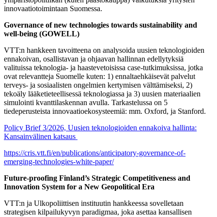
innovaatiotoimintaan Suomessa.
Governance of new technologies towards sustainability and
well-being (GOWELL)
VTT:n hankkeen tavoitteena on analysoida uusien teknologioiden
ennakoivan, osallistavan ja ohjaavan hallinnan edellytyksiä
valituissa teknologia- ja haastevetoisissa case-tutkimuksissa, jotka
ovat relevantteja Suomelle kuten: 1) ennaltaehkäisevät palvelut
terveys- ja sosiaalisten ongelmien kertymisen välttämiseksi, 2)
tekoäly lääketieteellisessä teknologiassa ja 3) uusien materiaalien
simulointi kvanttilaskennan avulla. Tarkastelussa on 5
tiedeperusteista innovaatioekosysteemiä: mm. Oxford, ja Stanford.
Policy Brief 3/2026, Uusien teknologioiden ennakoiva hallinta:
Kansainvälinen katsaus
https://cris.vtt.fi/en/publications/anticipatory-governance-of-
emerging-technologies-white-paper/
Future-proofing Finland’s Strategic Competitiveness and
Innovation System for a New Geopolitical Era
VTT:n ja Ulkopoliittisen instituutin hankkeessa sovelletaan
strategisen kilpailukyvyn paradigmaa, joka asettaa kansallisen