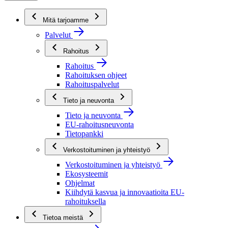
Mitä tarjoamme
Palvelut
Rahoitus
Rahoitus
Rahoituksen ohjeet
Rahoituspalvelut
Tieto ja neuvonta
Tieto ja neuvonta
EU-rahoitusneuvonta
Tietopankki
Verkostoituminen ja yhteistyö
Verkostoituminen ja yhteistyö
Ekosysteemit
Ohjelmat
Kiihdytä kasvua ja innovaatioita EU-
rahoituksella
Tietoa meistä