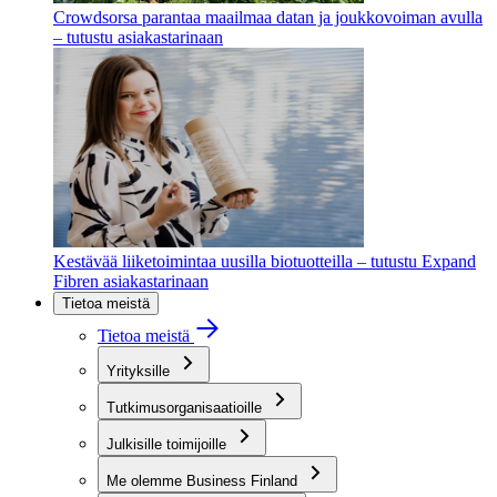
Crowdsorsa parantaa maailmaa datan ja joukkovoiman avulla
– tutustu asiakastarinaan
Kestävää liiketoimintaa uusilla biotuotteilla – tutustu Expand
Fibren asiakastarinaan
Tietoa meistä
Tietoa meistä
Yrityksille
Tutkimusorganisaatioille
Julkisille toimijoille
Me olemme Business Finland