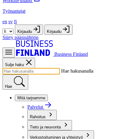
WorkinFinland
Työnantajat
en
sv
fi
Kirjaudu
Kirjaudu
Siirry pääsisältöön
Business Finland
Sulje haku
Hae hakusanalla
Hae
Mitä tarjoamme
Palvelut
Rahoitus
Tieto ja neuvonta
Verkostoituminen ja yhteistyö