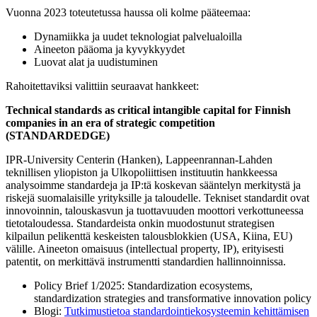
Vuonna 2023 toteutetussa haussa oli kolme pääteemaa:
Dynamiikka ja uudet teknologiat palvelualoilla
Aineeton pääoma ja kyvykkyydet
Luovat alat ja uudistuminen
Rahoitettaviksi valittiin seuraavat hankkeet:
Technical standards as critical intangible capital for Finnish
companies in an era of strategic competition
(STANDARDEDGE)
IPR-University Centerin (Hanken), Lappeenrannan-Lahden
teknillisen yliopiston ja Ulkopoliittisen instituutin hankkeessa
analysoimme standardeja ja IP:tä koskevan sääntelyn merkitystä ja
riskejä suomalaisille yrityksille ja taloudelle. Tekniset standardit ovat
innovoinnin, talouskasvun ja tuottavuuden moottori verkottuneessa
tietotaloudessa. Standardeista onkin muodostunut strategisen
kilpailun pelikenttä keskeisten talousblokkien (USA, Kiina, EU)
välille. Aineeton omaisuus (intellectual property, IP), erityisesti
patentit, on merkittävä instrumentti standardien hallinnoinnissa.
Policy Brief 1/2025: Standardization ecosystems,
standardization strategies and transformative innovation policy
Blogi:
Tutkimustietoa standardointiekosysteemin kehittämisen