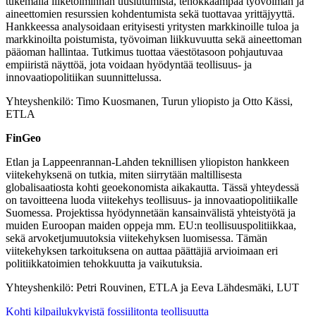
tukemalla liiketoiminnan uusiutumista, tehokkaampaa työvoiman ja
aineettomien resurssien kohdentumista sekä tuottavaa yrittäjyyttä.
Hankkeessa analysoidaan erityisesti yritysten markkinoille tuloa ja
markkinoilta poistumista, työvoiman liikkuvuutta sekä aineettoman
pääoman hallintaa. Tutkimus tuottaa väestötasoon pohjautuvaa
empiiristä näyttöä, jota voidaan hyödyntää teollisuus- ja
innovaatiopolitiikan suunnittelussa.
Yhteyshenkilö: Timo Kuosmanen, Turun yliopisto ja Otto Kässi,
ETLA
FinGeo
Etlan ja Lappeenrannan-Lahden teknillisen yliopiston hankkeen
viitekehyksenä on tutkia, miten siirrytään maltillisesta
globalisaatiosta kohti geoekonomista aikakautta. Tässä yhteydessä
on tavoitteena luoda viitekehys teollisuus- ja innovaatiopolitiikalle
Suomessa. Projektissa hyödynnetään kansainvälistä yhteistyötä ja
muiden Euroopan maiden oppeja mm. EU:n teollisuuspolitiikkaa,
sekä arvoketjumuutoksia viitekehyksen luomisessa. Tämän
viitekehyksen tarkoituksena on auttaa päättäjiä arvioimaan eri
politiikkatoimien tehokkuutta ja vaikutuksia.
Yhteyshenkilö: Petri Rouvinen, ETLA ja Eeva Lähdesmäki, LUT
Kohti kilpailukykyistä fossiilitonta teollisuutta