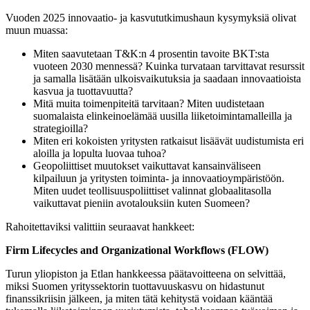
Vuoden 2025 innovaatio- ja kasvututkimushaun kysymyksiä olivat
muun muassa:
Miten saavutetaan T&K:n 4 prosentin tavoite BKT:sta
vuoteen 2030 mennessä? Kuinka turvataan tarvittavat resurssit
ja samalla lisätään ulkoisvaikutuksia ja saadaan innovaatioista
kasvua ja tuottavuutta?
Mitä muita toimenpiteitä tarvitaan? Miten uudistetaan
suomalaista elinkeinoelämää uusilla liiketoimintamalleilla ja
strategioilla?
Miten eri kokoisten yritysten ratkaisut lisäävät uudistumista eri
aloilla ja lopulta luovaa tuhoa?
Geopoliittiset muutokset vaikuttavat kansainväliseen
kilpailuun ja yritysten toiminta- ja innovaatioympäristöön.
Miten uudet teollisuuspoliittiset valinnat globaalitasolla
vaikuttavat pieniin avotalouksiin kuten Suomeen?
Rahoitettaviksi valittiin seuraavat hankkeet:
Firm Lifecycles and Organizational Workflows (FLOW)
Turun yliopiston ja Etlan hankkeessa päätavoitteena on selvittää,
miksi Suomen yrityssektorin tuottavuuskasvu on hidastunut
finanssikriisin jälkeen, ja miten tätä kehitystä voidaan kääntää