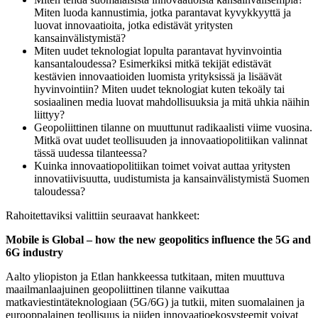
Miten luoda kannustimia, jotka parantavat kyvykkyyttä ja
luovat innovaatioita, jotka edistävät yritysten
kansainvälistymistä?
Miten uudet teknologiat lopulta parantavat hyvinvointia
kansantaloudessa? Esimerkiksi mitkä tekijät edistävät
kestävien innovaatioiden luomista yrityksissä ja lisäävät
hyvinvointiin? Miten uudet teknologiat kuten tekoäly tai
sosiaalinen media luovat mahdollisuuksia ja mitä uhkia näihin
liittyy?
Geopoliittinen tilanne on muuttunut radikaalisti viime vuosina.
Mitkä ovat uudet teollisuuden ja innovaatiopolitiikan valinnat
tässä uudessa tilanteessa?
Kuinka innovaatiopolitiikan toimet voivat auttaa yritysten
innovatiivisuutta, uudistumista ja kansainvälistymistä Suomen
taloudessa?
Rahoitettaviksi valittiin seuraavat hankkeet:
Mobile is Global – how the new geopolitics influence the 5G and
6G industry
Aalto yliopiston ja Etlan hankkeessa tutkitaan, miten muuttuva
maailmanlaajuinen geopoliittinen tilanne vaikuttaa
matkaviestintäteknologiaan (5G/6G) ja tutkii, miten suomalainen ja
eurooppalainen teollisuus ja niiden innovaatioekosysteemit voivat