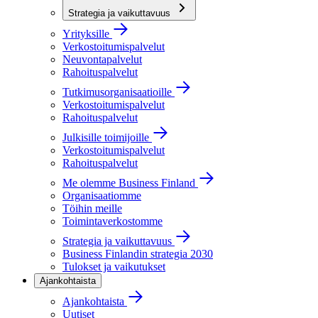
Strategia ja vaikuttavuus
Yrityksille
Verkostoitumispalvelut
Neuvontapalvelut
Rahoituspalvelut
Tutkimusorganisaatioille
Verkostoitumispalvelut
Rahoituspalvelut
Julkisille toimijoille
Verkostoitumispalvelut
Rahoituspalvelut
Me olemme Business Finland
Organisaatiomme
Töihin meille
Toimintaverkostomme
Strategia ja vaikuttavuus
Business Finlandin strategia 2030
Tulokset ja vaikutukset
Ajankohtaista
Ajankohtaista
Uutiset