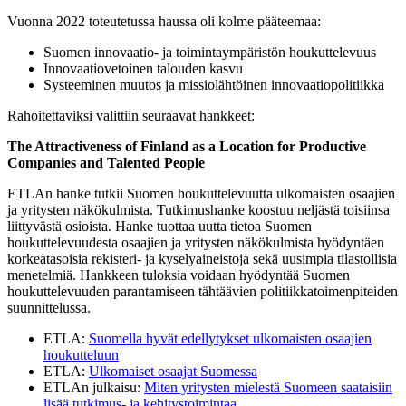
Vuonna 2022 toteutetussa haussa oli kolme pääteemaa:
Suomen innovaatio- ja toimintaympäristön houkuttelevuus
Innovaatiovetoinen talouden kasvu
Systeeminen muutos ja missiolähtöinen innovaatiopolitiikka
Rahoitettaviksi valittiin seuraavat hankkeet:
The Attractiveness of Finland as a Location for Productive
Companies and Talented People
ETLAn hanke tutkii Suomen houkuttelevuutta ulkomaisten osaajien
ja yritysten näkökulmista. Tutkimushanke koostuu neljästä toisiinsa
liittyvästä osioista. Hanke tuottaa uutta tietoa Suomen
houkuttelevuudesta osaajien ja yritysten näkökulmista hyödyntäen
korkeatasoisia rekisteri- ja kyselyaineistoja sekä uusimpia tilastollisia
menetelmiä. Hankkeen tuloksia voidaan hyödyntää Suomen
houkuttelevuuden parantamiseen tähtäävien politiikkatoimenpiteiden
suunnittelussa.
ETLA:
Suomella hyvät edellytykset ulkomaisten osaajien
houkutteluun
ETLA:
Ulkomaiset osaajat Suomessa
ETLAn julkaisu:
Miten yritysten mielestä Suomeen saataisiin
lisää tutkimus- ja kehitystoimintaa