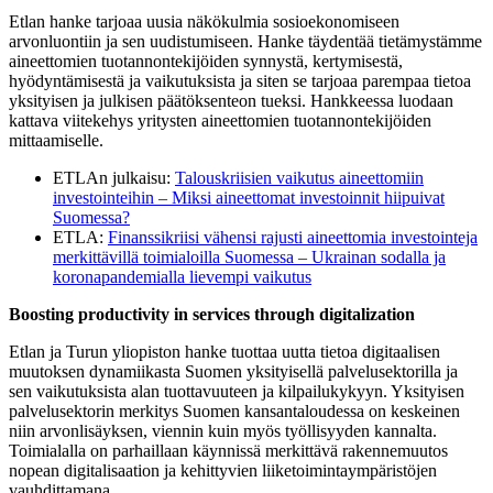
Etlan hanke tarjoaa uusia näkökulmia sosioekonomiseen
arvonluontiin ja sen uudistumiseen. Hanke täydentää tietämystämme
aineettomien tuotannontekijöiden synnystä, kertymisestä,
hyödyntämisestä ja vaikutuksista ja siten se tarjoaa parempaa tietoa
yksityisen ja julkisen päätöksenteon tueksi. Hankkeessa luodaan
kattava viitekehys yritysten aineettomien tuotannontekijöiden
mittaamiselle.
ETLAn julkaisu:
Talouskriisien vaikutus aineettomiin
investointeihin – Miksi aineettomat investoinnit hiipuivat
Suomessa?
ETLA:
Finanssikriisi vähensi rajusti aineettomia investointeja
merkittävillä toimialoilla Suomessa – Ukrainan sodalla ja
koronapandemialla lievempi vaikutus
Boosting productivity in services through digitalization
Etlan ja Turun yliopiston hanke tuottaa uutta tietoa digitaalisen
muutoksen dynamiikasta Suomen yksityisellä palvelusektorilla ja
sen vaikutuksista alan tuottavuuteen ja kilpailukykyyn. Yksityisen
palvelusektorin merkitys Suomen kansantaloudessa on keskeinen
niin arvonlisäyksen, viennin kuin myös työllisyyden kannalta.
Toimialalla on parhaillaan käynnissä merkittävä rakennemuutos
nopean digitalisaation ja kehittyvien liiketoimintaympäristöjen
vauhdittamana.