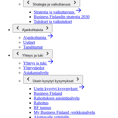
Strategia ja vaikuttavuus
Strategia ja vaikuttavuus
Business Finlandin strategia 2030
Tulokset ja vaikutukset
Ajankohtaista
Ajankohtaista
Uutiset
Tapahtumat
Yhteys ja tuki
Yhteys ja tuki
Yhteystiedot
Asiakaspalvelu
Usein kysytyt kysymykset
Usein kysytyt kysymykset
Business Finland
Rahoituksen asiointipalvelu
Rahoitus
BF tunnus
My Business Finland -verkkopalvelu
Aloittavalle yrittäjälle