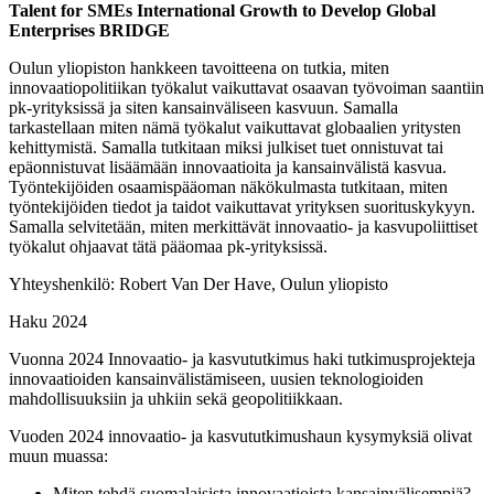
Talent for SMEs International Growth to Develop Global
Enterprises BRIDGE
Oulun yliopiston hankkeen tavoitteena on tutkia, miten
innovaatiopolitiikan työkalut vaikuttavat osaavan työvoiman saantiin
pk-yrityksissä ja siten kansainväliseen kasvuun. Samalla
tarkastellaan miten nämä työkalut vaikuttavat globaalien yritysten
kehittymistä. Samalla tutkitaan miksi julkiset tuet onnistuvat tai
epäonnistuvat lisäämään innovaatioita ja kansainvälistä kasvua.
Työntekijöiden osaamispääoman näkökulmasta tutkitaan, miten
työntekijöiden tiedot ja taidot vaikuttavat yrityksen suorituskykyyn.
Samalla selvitetään, miten merkittävät innovaatio- ja kasvupoliittiset
työkalut ohjaavat tätä pääomaa pk-yrityksissä.
Yhteyshenkilö: Robert Van Der Have, Oulun yliopisto
Haku 2024
Vuonna 2024 Innovaatio- ja kasvututkimus haki tutkimusprojekteja
innovaatioiden kansainvälistämiseen, uusien teknologioiden
mahdollisuuksiin ja uhkiin sekä geopolitiikkaan.
Vuoden 2024 innovaatio- ja kasvututkimushaun kysymyksiä olivat
muun muassa:
Miten tehdä suomalaisista innovaatioista kansainvälisempiä?