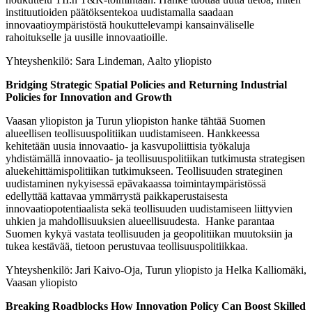
instituutioiden päätöksentekoa uudistamalla saadaan
innovaatioympäristöstä houkuttelevampi kansainväliselle
rahoitukselle ja uusille innovaatioille.
Yhteyshenkilö: Sara Lindeman, Aalto yliopisto
Bridging Strategic Spatial Policies and Returning Industrial
Policies for Innovation and Growth
Vaasan yliopiston ja Turun yliopiston hanke tähtää Suomen
alueellisen teollisuuspolitiikan uudistamiseen. Hankkeessa
kehitetään uusia innovaatio- ja kasvupoliittisia työkaluja
yhdistämällä innovaatio- ja teollisuuspolitiikan tutkimusta strategisen
aluekehittämispolitiikan tutkimukseen. Teollisuuden strateginen
uudistaminen nykyisessä epävakaassa toimintaympäristössä
edellyttää kattavaa ymmärrystä paikkaperustaisesta
innovaatiopotentiaalista sekä teollisuuden uudistamiseen liittyvien
uhkien ja mahdollisuuksien alueellisuudesta. Hanke parantaa
Suomen kykyä vastata teollisuuden ja geopolitiikan muutoksiin ja
tukea kestävää, tietoon perustuvaa teollisuuspolitiikkaa.
Yhteyshenkilö: Jari Kaivo-Oja, Turun yliopisto ja Helka Kalliomäki,
Vaasan yliopisto
Breaking Roadblocks How Innovation Policy Can Boost Skilled