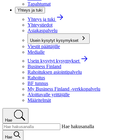
Tapahtumat
Yhteys ja tuki
Yhteys ja tuki
Yhteystiedot
Asiakaspalvelu
Usein kysytyt kysymykset
Viestit päättäjille
Medialle
Usein kysytyt kysymykset
Business Finland
Rahoituksen asiointipalvelu
Rahoitus
BF tunnus
My Business Finland -verkkopalvelu
Aloittavalle yrittäjälle
Määritelmät
Hae
Hae hakusanalla
Hae