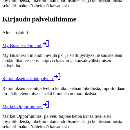
myyntiliideistä, liiketoimintamahdollisuuksista ja kehityssuunnista
sekä eri maita käsitteleviä katsauksia.
Kirjaudu palveluihimme
Aloita asiointi
My Business Finland
My Business Finlandin avulla pk- ja startupyrityksille suositellaan
heidän tilanteeseensa sopivia kasvun ja kansainvälistymisen
palveluita.
Rahoituksen asiointipalvelu
Rahoituksen asiontipalvelun kautta haetaan rahoitusta, raportoidaan
projektin etenemisestä sekä ilmoitetaan muutoksista.
Market Opportunities
Market Opportunities -palvelu tarjoaa tietoa kansainvälisistä
myyntiliideistä, liiketoimintamahdollisuuksista ja kehityssuunnista
sekä eri maita käsitteleviä katsauksia.