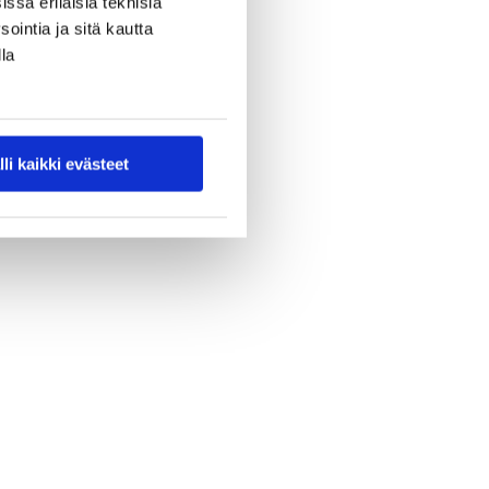
ssa erilaisia teknisiä
ointia ja sitä kautta
la
lli kaikki evästeet