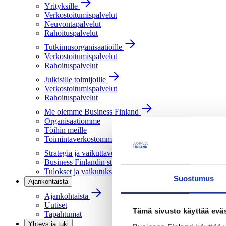
Yrityksille
Verkostoitumispalvelut
Neuvontapalvelut
Rahoituspalvelut
Tutkimusorganisaatioille
Verkostoitumispalvelut
Rahoituspalvelut
Julkisille toimijoille
Verkostoitumispalvelut
Rahoituspalvelut
Me olemme Business Finland
Organisaatiomme
Töihin meille
Toimintaverkostomme
Strategia ja vaikuttavuus
Business Finlandin strategia 2030
Tulokset ja vaikutukset
Suostumus
Ajankohtaista
Ajankohtaista
Uutiset
Tämä sivusto käyttää eväs
Tapahtumat
Yhteys ja tuki