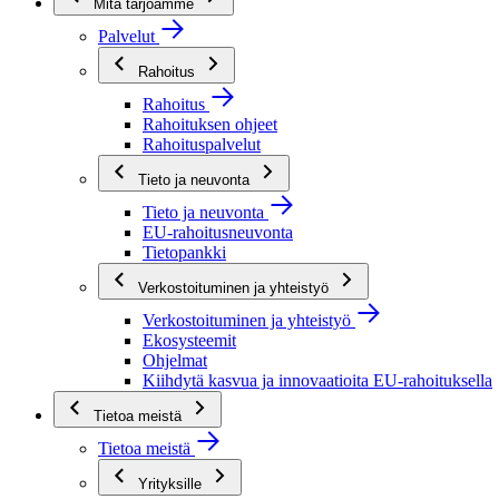
Mitä tarjoamme
Palvelut
Rahoitus
Rahoitus
Rahoituksen ohjeet
Rahoituspalvelut
Tieto ja neuvonta
Tieto ja neuvonta
EU-rahoitusneuvonta
Tietopankki
Verkostoituminen ja yhteistyö
Verkostoituminen ja yhteistyö
Ekosysteemit
Ohjelmat
Kiihdytä kasvua ja innovaatioita EU-rahoituksella
Tietoa meistä
Tietoa meistä
Yrityksille