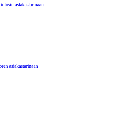
utustu asiakastarinaan
ibren asiakastarinaan