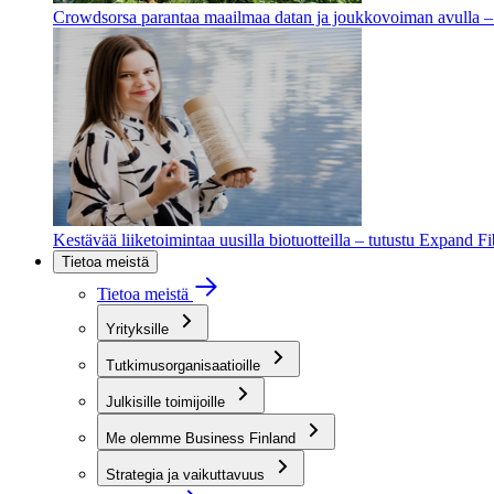
Crowdsorsa parantaa maailmaa datan ja joukkovoiman avulla – t
Kestävää liiketoimintaa uusilla biotuotteilla – tutustu Expand F
Tietoa meistä
Tietoa meistä
Yrityksille
Tutkimusorganisaatioille
Julkisille toimijoille
Me olemme Business Finland
Strategia ja vaikuttavuus