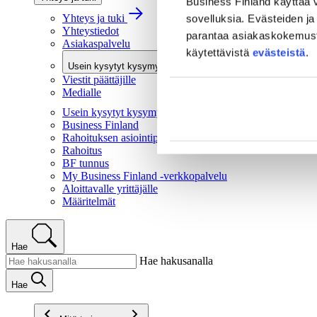
Business Finland käyttää v
Yhteys ja tuki
sovelluksia. Evästeiden ja 
Yhteystiedot
parantaa asiakaskokemusta 
Asiakaspalvelu
käytettävistä
evästeistä
.
Usein kysytyt kysymykset
Viestit päättäjille
Medialle
Usein kysytyt kysymykset
Business Finland
Rahoituksen asiointipalvelu
Rahoitus
BF tunnus
My Business Finland -verkkopalvelu
Aloittavalle yrittäjälle
Määritelmät
Hae
Hae hakusanalla
Hae