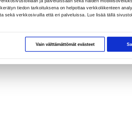
erkkosivustoillaan ja palveluissaan sekä näiden mobiilisovelluksi
kerätyn tiedon tarkoituksena on helpottaa verkkoliikenteen analys
sekä verkkosivuilla että eri palveluissa. Lue lisää tällä sivustol
Vain välttämättömät evästeet
Sa