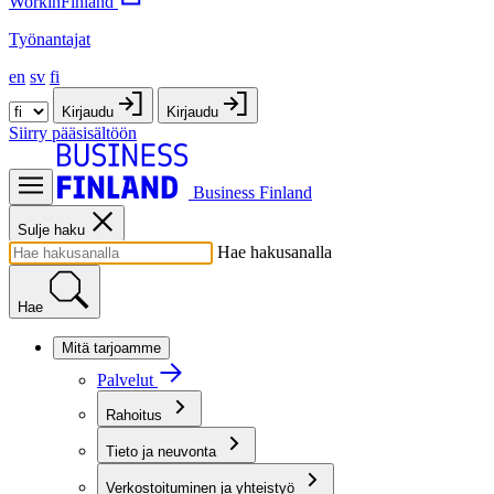
WorkinFinland
Työnantajat
en
sv
fi
Kirjaudu
Kirjaudu
Siirry pääsisältöön
Business Finland
Sulje haku
Hae hakusanalla
Hae
Mitä tarjoamme
Palvelut
Rahoitus
Tieto ja neuvonta
Verkostoituminen ja yhteistyö