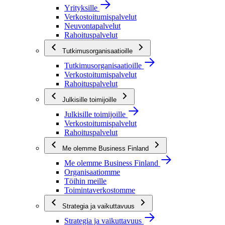
Yrityksille
Verkostoitumispalvelut
Neuvontapalvelut
Rahoituspalvelut
Tutkimusorganisaatioille
Tutkimusorganisaatioille
Verkostoitumispalvelut
Rahoituspalvelut
Julkisille toimijoille
Julkisille toimijoille
Verkostoitumispalvelut
Rahoituspalvelut
Me olemme Business Finland
Me olemme Business Finland
Organisaatiomme
Töihin meille
Toimintaverkostomme
Strategia ja vaikuttavuus
Strategia ja vaikuttavuus