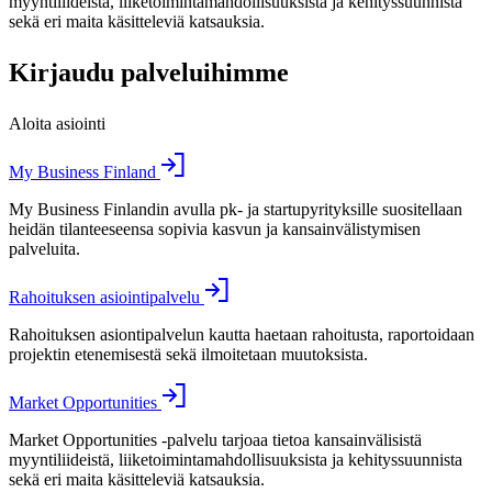
myyntiliideistä, liiketoimintamahdollisuuksista ja kehityssuunnista
sekä eri maita käsitteleviä katsauksia.
Kirjaudu palveluihimme
Aloita asiointi
My Business Finland
My Business Finlandin avulla pk- ja startupyrityksille suositellaan
heidän tilanteeseensa sopivia kasvun ja kansainvälistymisen
palveluita.
Rahoituksen asiointipalvelu
Rahoituksen asiontipalvelun kautta haetaan rahoitusta, raportoidaan
projektin etenemisestä sekä ilmoitetaan muutoksista.
Market Opportunities
Market Opportunities -palvelu tarjoaa tietoa kansainvälisistä
myyntiliideistä, liiketoimintamahdollisuuksista ja kehityssuunnista
sekä eri maita käsitteleviä katsauksia.