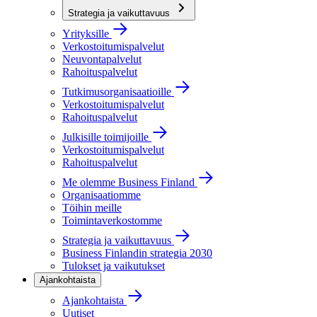
Strategia ja vaikuttavuus
Yrityksille
Verkostoitumispalvelut
Neuvontapalvelut
Rahoituspalvelut
Tutkimusorganisaatioille
Verkostoitumispalvelut
Rahoituspalvelut
Julkisille toimijoille
Verkostoitumispalvelut
Rahoituspalvelut
Me olemme Business Finland
Organisaatiomme
Töihin meille
Toimintaverkostomme
Strategia ja vaikuttavuus
Business Finlandin strategia 2030
Tulokset ja vaikutukset
Ajankohtaista
Ajankohtaista
Uutiset