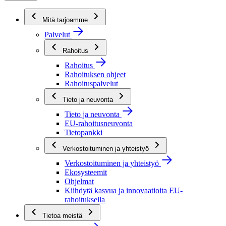
Mitä tarjoamme
Palvelut
Rahoitus
Rahoitus
Rahoituksen ohjeet
Rahoituspalvelut
Tieto ja neuvonta
Tieto ja neuvonta
EU-rahoitusneuvonta
Tietopankki
Verkostoituminen ja yhteistyö
Verkostoituminen ja yhteistyö
Ekosysteemit
Ohjelmat
Kiihdytä kasvua ja innovaatioita EU-
rahoituksella
Tietoa meistä