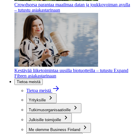
Crowdsorsa parantaa maailmaa datan ja joukkovoiman avulla
– tutustu asiakastarinaan
Kestävää liiketoimintaa uusilla biotuotteilla – tutustu Expand
Fibren asiakastarinaan
Tietoa meistä
Tietoa meistä
Yrityksille
Tutkimusorganisaatioille
Julkisille toimijoille
Me olemme Business Finland