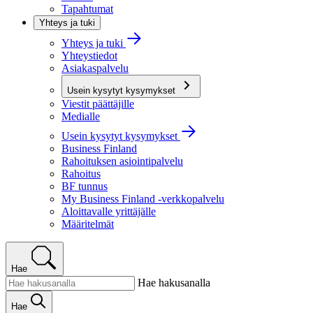
Tapahtumat
Yhteys ja tuki
Yhteys ja tuki
Yhteystiedot
Asiakaspalvelu
Usein kysytyt kysymykset
Viestit päättäjille
Medialle
Usein kysytyt kysymykset
Business Finland
Rahoituksen asiointipalvelu
Rahoitus
BF tunnus
My Business Finland -verkkopalvelu
Aloittavalle yrittäjälle
Määritelmät
Hae
Hae hakusanalla
Hae