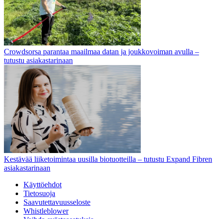
Crowdsorsa parantaa maailmaa datan ja joukkovoiman avulla –
tutustu asiakastarinaan
Kestävää liiketoimintaa uusilla biotuotteilla – tutustu Expand Fibren
asiakastarinaan
Käyttöehdot
Tietosuoja
Saavutettavuusseloste
Whistleblower