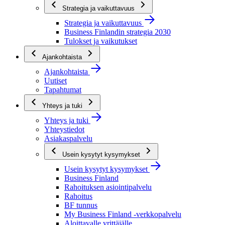
Strategia ja vaikuttavuus
Strategia ja vaikuttavuus
Business Finlandin strategia 2030
Tulokset ja vaikutukset
Ajankohtaista
Ajankohtaista
Uutiset
Tapahtumat
Yhteys ja tuki
Yhteys ja tuki
Yhteystiedot
Asiakaspalvelu
Usein kysytyt kysymykset
Usein kysytyt kysymykset
Business Finland
Rahoituksen asiointipalvelu
Rahoitus
BF tunnus
My Business Finland -verkkopalvelu
Aloittavalle yrittäjälle