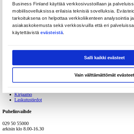
Business Finland käyttää verkkosivustoillaan ja palveluis
ideoita brändisi mukauttamiseen Japanin markkinoille.
mobiilisovelluksissa erilaisia teknisiä sovelluksia. Evästei
Agenda
tarkoituksena on helpottaa verkkoliikenteen analysointia ja
asiakaskokemusta sekä verkkosivuilla että eri palveluissa. 
09.00
Avajaissanat
käytettävistä
evästeistä
.
Laura Kopilow, Senior Advisor, Business Finland Tokio
09.05
Brändinhallinnan ABC, nettikaupan yleiskuva
Japanissa
Jaakko Kalsi, Strategic designer, Shop Consulting
09.50
Japanin kuluttajamarkkinabisneksen perusteet
Salli kaikki evästeet
Laura Kopilow, Senior Advisor, Business Finland Tokio
10.20
Q&A
10.30
Tilaisuus päättyy
Vain välttämättömät evästee
Yhteystiedot
Kirjaamo
Laskutustiedot
Puhelinvaihde
029 50 55000
arkisin klo 8.00-16.30