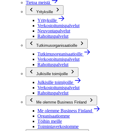
Tietoa meistä
Yrityksille
Yrityksille
Verkostoitumispalvelut
Neuvontapalvelut
Rahoituspalvelut
Tutkimusorganisaatioille
Tutkimusorganisaatioille
Verkostoitumispalvelut
Rahoituspalvelut
Julkisille toimijoille
Julkisille toimijoille
Verkostoitumispalvelut
Rahoituspalvelut
Me olemme Business Finland
Me olemme Business Finland
Organisaatiomme
Töihin meille
Toimintaverkostomme