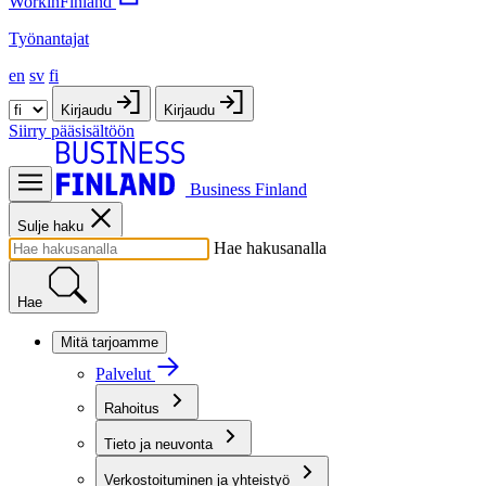
WorkinFinland
Työnantajat
en
sv
fi
Kirjaudu
Kirjaudu
Siirry pääsisältöön
Business Finland
Sulje haku
Hae hakusanalla
Hae
Mitä tarjoamme
Palvelut
Rahoitus
Tieto ja neuvonta
Verkostoituminen ja yhteistyö