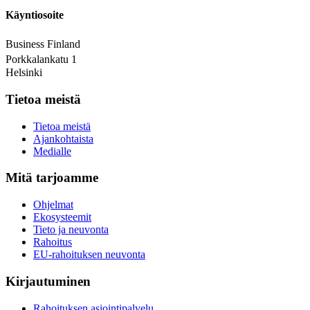
Käyntiosoite
Business Finland
Porkkalankatu 1
Helsinki
Tietoa meistä
Tietoa meistä
Ajankohtaista
Medialle
Mitä tarjoamme
Ohjelmat
Ekosysteemit
Tieto ja neuvonta
Rahoitus
EU-rahoituksen neuvonta
Kirjautuminen
Rahoituksen asiointipalvelu