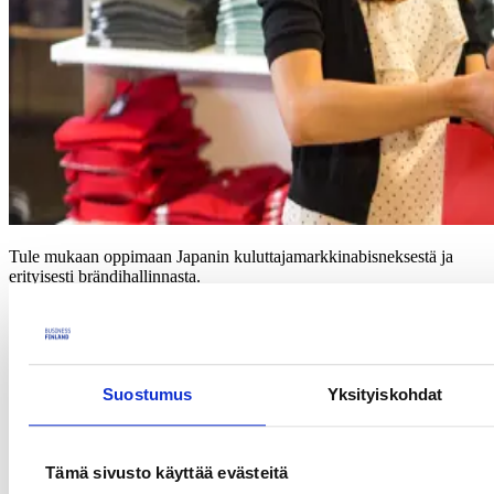
Tule mukaan oppimaan Japanin kuluttajamarkkinabisneksestä ja
erityisesti brändihallinnasta.
Suomalaiset brändit kiinnostavat Japanissa ja markkinoilla bisnestä
tekevien yritysten määrä on moninkertaistunut viime vuosina.
Meidän pitäisi kuitenkin karistaa käsitys siitä, että pelkkä tuote ja
partneriyrityksen löytyminen saisivat aikaan kestävää kasvua ja
myyntiä. Japanin markkinat vaativat erityistä huomiota.
Suostumus
Yksityiskohdat
Esittelemme webinaarissa parhaita strategisia käytäntöjä,
verkkokaupan yleiskuvan ja käytännön asioita, joista jokaisen
Tämä sivusto käyttää evästeitä
Japanissa kasvua haluavan/tavoittelevan brändin tulee olla tietoinen.
Samalla jaamme tietoa yleisimmistä sudenkuopista ja annamme