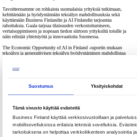
Tavoitteenamme on rohkaista suomalaisia yrityksiä tutkimaan,
kehittämään ja hyödyntämään tekoälyn mahdollisuuksia sekä
käyttämään Business Finlandin ja AI Finlandin tarjoamia
rahoituksia. Gaala tarjoaa tilaisuuden verkostoitumiseen,
vertaisoppimiseen ja nopeaan tiedon siirtoon yrityksiltä toisille ja
näin edistää yhteistyötä ja innovaatioita Suomessa.
The Economic Opportunity of AI in Finland -raportin mukaan
tekoälyn ja generatiivisen tekoälyn hyödyntäminen mahdollistaa
Suomelle merkittävän tuottavuuden ja kilpailukyvyn paranemisen
lähes kaikilla toimialoilla.
Lataa raportti
Suostumus
Yksityiskohdat
Ilmoita oma ehdokkaasi kilpailuun mukaan tästä 7.10. mennessä:
Ehdokkaaksi asettuminen
Tämä sivusto käyttää evästeitä
Business Finland käyttää verkkosivustoillaan ja palveluis
Business Finlandin Generatiivinen AI -kampanja
mobiilisovelluksissa erilaisia teknisiä sovelluksia. Evästei
tarkoituksena on helpottaa verkkoliikenteen analysointia ja
Kampanja kiihdyttää generatiiviseen tekoälyyn liittyvää