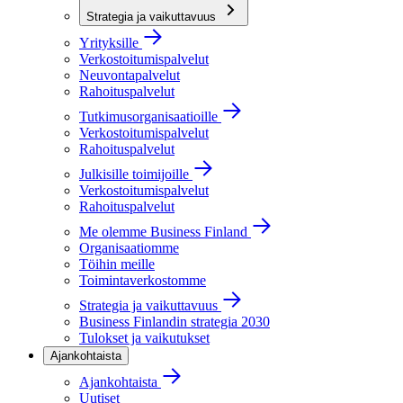
Strategia ja vaikuttavuus
Yrityksille
Verkostoitumispalvelut
Neuvontapalvelut
Rahoituspalvelut
Tutkimusorganisaatioille
Verkostoitumispalvelut
Rahoituspalvelut
Julkisille toimijoille
Verkostoitumispalvelut
Rahoituspalvelut
Me olemme Business Finland
Organisaatiomme
Töihin meille
Toimintaverkostomme
Strategia ja vaikuttavuus
Business Finlandin strategia 2030
Tulokset ja vaikutukset
Ajankohtaista
Ajankohtaista
Uutiset