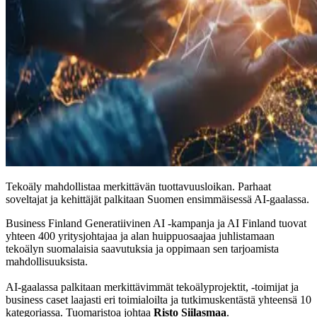
Tekoäly mahdollistaa merkittävän tuottavuusloikan. Parhaat
soveltajat ja kehittäjät palkitaan Suomen ensimmäisessä AI-gaalassa.
Business Finland Generatiivinen AI -kampanja ja AI Finland tuovat
yhteen 400 yritysjohtajaa ja alan huippuosaajaa juhlistamaan
tekoälyn suomalaisia saavutuksia ja oppimaan sen tarjoamista
mahdollisuuksista.​
AI-gaalassa palkitaan merkittävimmät tekoälyprojektit, -toimijat ja
business caset laajasti eri toimialoilta ja tutkimuskentästä yhteensä 10
kategoriassa. Tuomaristoa johtaa
Risto Siilasmaa
.