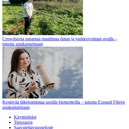
Crowdsorsa parantaa maailmaa datan ja joukkovoiman avulla –
tutustu asiakastarinaan
Kestävää liiketoimintaa uusilla biotuotteilla – tutustu Expand Fibren
asiakastarinaan
Käyttöehdot
Tietosuoja
Saavutettavuusseloste