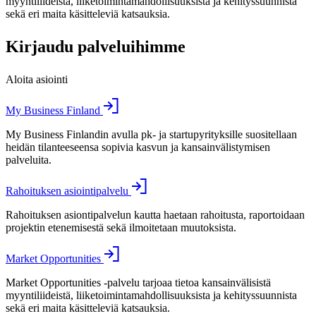
myyntiliideistä, liiketoimintamahdollisuuksista ja kehityssuunnista
sekä eri maita käsitteleviä katsauksia.
Kirjaudu palveluihimme
Aloita asiointi
My Business Finland
My Business Finlandin avulla pk- ja startupyrityksille suositellaan
heidän tilanteeseensa sopivia kasvun ja kansainvälistymisen
palveluita.
Rahoituksen asiointipalvelu
Rahoituksen asiontipalvelun kautta haetaan rahoitusta, raportoidaan
projektin etenemisestä sekä ilmoitetaan muutoksista.
Market Opportunities
Market Opportunities -palvelu tarjoaa tietoa kansainvälisistä
myyntiliideistä, liiketoimintamahdollisuuksista ja kehityssuunnista
sekä eri maita käsitteleviä katsauksia.