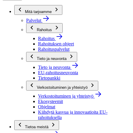
Mitä tarjoamme
Palvelut
Rahoitus
Rahoitus
Rahoituksen ohjeet
Rahoituspalvelut
Tieto ja neuvonta
Tieto ja neuvonta
EU-rahoitusneuvonta
Tietopankki
Verkostoituminen ja yhteistyö
Verkostoituminen ja yhteistyö
Ekosysteemit
Ohjelmat
Kiihdytä kasvua ja innovaatioita EU-
rahoituksella
Tietoa meistä