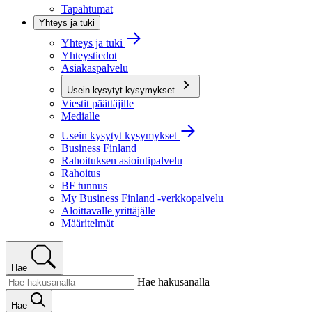
Tapahtumat
Yhteys ja tuki
Yhteys ja tuki
Yhteystiedot
Asiakaspalvelu
Usein kysytyt kysymykset
Viestit päättäjille
Medialle
Usein kysytyt kysymykset
Business Finland
Rahoituksen asiointipalvelu
Rahoitus
BF tunnus
My Business Finland -verkkopalvelu
Aloittavalle yrittäjälle
Määritelmät
Hae
Hae hakusanalla
Hae