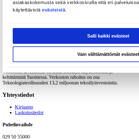
asiakaskokemusta sekä verkkosivuilla että eri palveluissa. 
innovaatiotoimintaa, jolla lisätään yritysten globaalia kilpailukykyä.
Kampanja keskittyy ensisijaisesti teknologiayrityksiin ja ICT-
käytettävistä
evästeistä
.
toimialaan. Tavoitteena on helpottaa vertaisoppimista näillä aloilla,
kannustaa parhaiden käytäntöjen omaksumista ja aktivoida yrityksiä
hyödyntämään generatiivista tekoälyä tuotteiden, palveluiden ja
liiketoimintamallien kehittämiseen.
Salli kaikki evästeet
AI Finland -verkosto
Vain välttämättömät evästee
Maaliskuussa 2024 perustettu AI Finland -verkosto kokoaa yhteen
tekoälystä kiinnostuneita yrityksiä ja muita toimijoita. Mukaan
tuoreeseen verkostoon on ilmoittautunut jo yli 200 yritystä.
Verkoston tavoitteena on lisätä tekoälyn käyttöönottoa ja
kehittämistä Suomessa. Verkoston rahoitus on osa
Teknologiateollisuuden 13,2 miljoonan tekoälyinvestointia.
Yhteystiedot
Kirjaamo
Laskutustiedot
Puhelinvaihde
029 50 55000