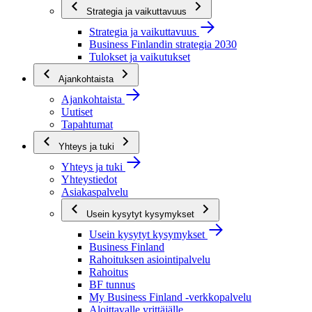
Strategia ja vaikuttavuus
Strategia ja vaikuttavuus
Business Finlandin strategia 2030
Tulokset ja vaikutukset
Ajankohtaista
Ajankohtaista
Uutiset
Tapahtumat
Yhteys ja tuki
Yhteys ja tuki
Yhteystiedot
Asiakaspalvelu
Usein kysytyt kysymykset
Usein kysytyt kysymykset
Business Finland
Rahoituksen asiointipalvelu
Rahoitus
BF tunnus
My Business Finland -verkkopalvelu
Aloittavalle yrittäjälle