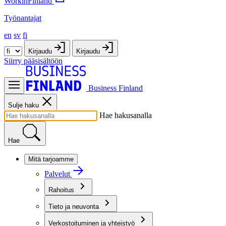
WorkinFinland
Työnantajat
en
sv
fi
Kirjaudu
Kirjaudu
Siirry pääsisältöön
Business Finland
Sulje haku
Hae hakusanalla
Hae
Mitä tarjoamme
Palvelut
Rahoitus
Tieto ja neuvonta
Verkostoituminen ja yhteistyö