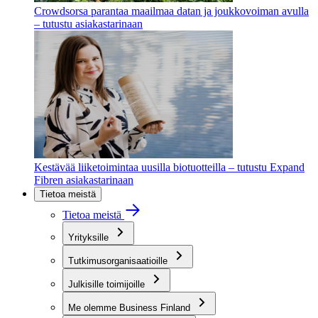
Crowdsorsa parantaa maailmaa datan ja joukkovoiman avulla
– tutustu asiakastarinaan
Kestävää liiketoimintaa uusilla biotuotteilla – tutustu Expand
Fibren asiakastarinaan
Tietoa meistä
Tietoa meistä
Yrityksille
Tutkimusorganisaatioille
Julkisille toimijoille
Me olemme Business Finland