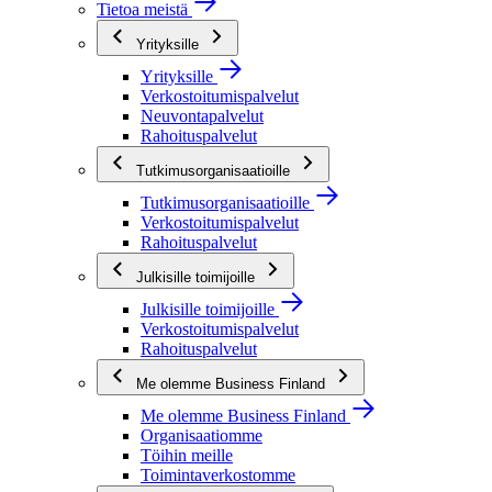
Tietoa meistä
Yrityksille
Yrityksille
Verkostoitumispalvelut
Neuvontapalvelut
Rahoituspalvelut
Tutkimusorganisaatioille
Tutkimusorganisaatioille
Verkostoitumispalvelut
Rahoituspalvelut
Julkisille toimijoille
Julkisille toimijoille
Verkostoitumispalvelut
Rahoituspalvelut
Me olemme Business Finland
Me olemme Business Finland
Organisaatiomme
Töihin meille
Toimintaverkostomme