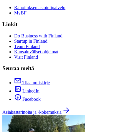
Rahoituksen asiointipalvelu
MyBF
Linkit
Do Business with Finland
Startup in Finland
Team Finland
Kansainväliset ohjelmat
Visit Finland
Seuraa meitä
Tilaa uutiskirje
LinkedIn
Facebook
Asiakastarinoita ja -kokemuksia