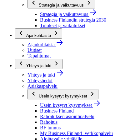
Strategia ja vaikuttavuus
Strategia ja vaikuttavuus
Business Finlandin strategia 2030
Tulokset ja vaikutukset
Ajankohtaista
Ajankohtaista
Uutiset
Tapahtumat
Yhteys ja tuki
Yhteys ja tuki
Yhteystiedot
Asiakaspalvelu
Usein kysytyt kysymykset
Usein kysytyt kysymykset
Business Finland
Rahoituksen asiointipalvelu
Rahoitus
BF tunnus
My Business Finland -verkkopalvelu
Aloittavalle yrittäjälle