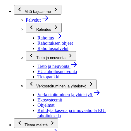
Mitä tarjoamme
Palvelut
Rahoitus
Rahoitus
Rahoituksen ohjeet
Rahoituspalvelut
Tieto ja neuvonta
Tieto ja neuvonta
EU-rahoitusneuvonta
Tietopankki
Verkostoituminen ja yhteistyö
Verkostoituminen ja yhteistyö
Ekosysteemit
Ohjelmat
Kiihdytä kasvua ja innovaatioita EU-
rahoituksella
Tietoa meistä