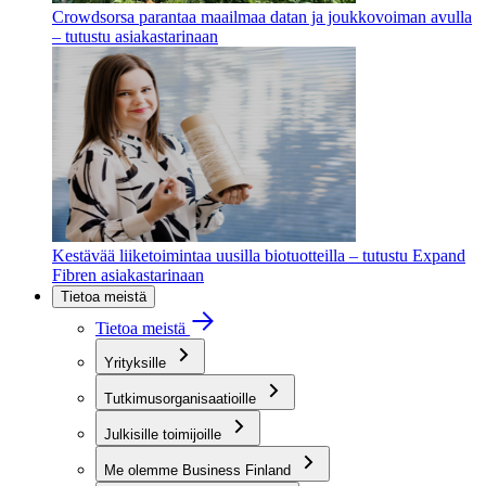
Crowdsorsa parantaa maailmaa datan ja joukkovoiman avulla
– tutustu asiakastarinaan
Kestävää liiketoimintaa uusilla biotuotteilla – tutustu Expand
Fibren asiakastarinaan
Tietoa meistä
Tietoa meistä
Yrityksille
Tutkimusorganisaatioille
Julkisille toimijoille
Me olemme Business Finland