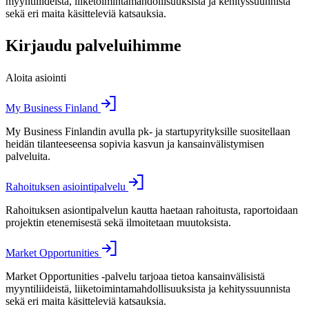
myyntiliideistä, liiketoimintamahdollisuuksista ja kehityssuunnista
sekä eri maita käsitteleviä katsauksia.
Kirjaudu palveluihimme
Aloita asiointi
My Business Finland
My Business Finlandin avulla pk- ja startupyrityksille suositellaan
heidän tilanteeseensa sopivia kasvun ja kansainvälistymisen
palveluita.
Rahoituksen asiointipalvelu
Rahoituksen asiontipalvelun kautta haetaan rahoitusta, raportoidaan
projektin etenemisestä sekä ilmoitetaan muutoksista.
Market Opportunities
Market Opportunities -palvelu tarjoaa tietoa kansainvälisistä
myyntiliideistä, liiketoimintamahdollisuuksista ja kehityssuunnista
sekä eri maita käsitteleviä katsauksia.