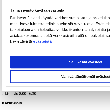
Eurooppa -ohjelman rahoitushauista, jotka kuuluvat EU:n
missioiden alle!
Tämä sivusto käyttää evästeitä
EU:lla on viisi missiota, joiden tavoitteena on parantaa yhteistyötä ja
Business Finland käyttää verkkosivustoillaan ja palveluis
vastata laajoihin globaaleihin haasteisiin. Missiot ovat:
mobiilisovelluksissa erilaisia teknisiä sovelluksia. Evästei
Ilmastonmuutokseen sopeutuminen
tarkoituksena on helpottaa verkkoliikenteen analysointia ja
Syöpä
asiakaskokemusta sekä verkkosivuilla että eri palveluissa. 
Valtamerten ja merten ennallistaminen
käytettävistä
evästeistä
.
100 hiilineutraalia ja älykästä kaupunkia
Euroopan maaperäsopimus
Yhteystiedot
Salli kaikki evästeet
Kirjaamo
Laskutustiedot
Vain välttämättömät evästee
Puhelinvaihde
029 50 55000
arkisin klo 8.00-16.30
Käyntiosoite