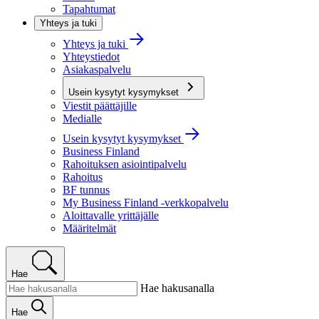
Tapahtumat
Yhteys ja tuki
Yhteys ja tuki
Yhteystiedot
Asiakaspalvelu
Usein kysytyt kysymykset
Viestit päättäjille
Medialle
Usein kysytyt kysymykset
Business Finland
Rahoituksen asiointipalvelu
Rahoitus
BF tunnus
My Business Finland -verkkopalvelu
Aloittavalle yrittäjälle
Määritelmät
Hae
Hae hakusanalla
Hae