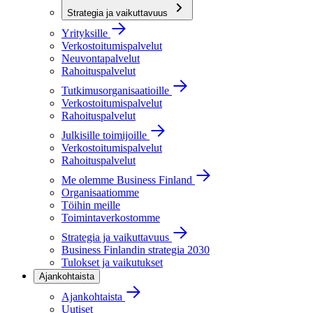
Strategia ja vaikuttavuus
Yrityksille
Verkostoitumispalvelut
Neuvontapalvelut
Rahoituspalvelut
Tutkimusorganisaatioille
Verkostoitumispalvelut
Rahoituspalvelut
Julkisille toimijoille
Verkostoitumispalvelut
Rahoituspalvelut
Me olemme Business Finland
Organisaatiomme
Töihin meille
Toimintaverkostomme
Strategia ja vaikuttavuus
Business Finlandin strategia 2030
Tulokset ja vaikutukset
Ajankohtaista
Ajankohtaista
Uutiset