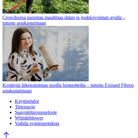
Crowdsorsa parantaa maailmaa datan ja joukkovoiman avulla –
tutustu asiakastarinaan
Kestävää liiketoimintaa uusilla biotuotteilla – tutustu Expand Fibren
asiakastarinaan
Käyttöehdot
Tietosuoja
Saavutettavuusseloste
Whistleblower
Vaihda evästeasetuksia