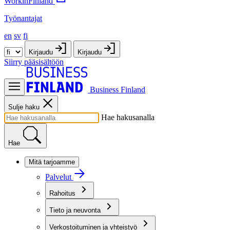
WorkinFinland
Työnantajat
en
sv
fi
Kirjaudu
Kirjaudu
Siirry pääsisältöön
Business Finland
Sulje haku
Hae hakusanalla
Hae
Mitä tarjoamme
Palvelut
Rahoitus
Tieto ja neuvonta
Verkostoituminen ja yhteistyö