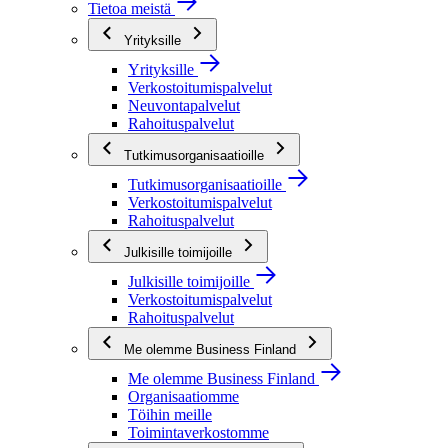
Tietoa meistä
Yrityksille
Yrityksille
Verkostoitumispalvelut
Neuvontapalvelut
Rahoituspalvelut
Tutkimusorganisaatioille
Tutkimusorganisaatioille
Verkostoitumispalvelut
Rahoituspalvelut
Julkisille toimijoille
Julkisille toimijoille
Verkostoitumispalvelut
Rahoituspalvelut
Me olemme Business Finland
Me olemme Business Finland
Organisaatiomme
Töihin meille
Toimintaverkostomme