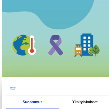
Suostumus
Yksityiskohdat
Tervetuloa kuulemaan uusista vuonna 2024 aukeavista Horisontti