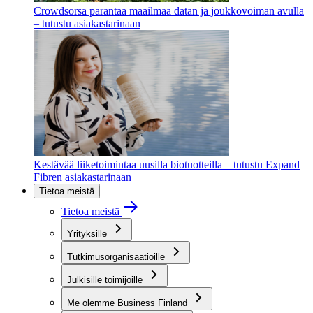
Crowdsorsa parantaa maailmaa datan ja joukkovoiman avulla
– tutustu asiakastarinaan
Kestävää liiketoimintaa uusilla biotuotteilla – tutustu Expand
Fibren asiakastarinaan
Tietoa meistä
Tietoa meistä
Yrityksille
Tutkimusorganisaatioille
Julkisille toimijoille
Me olemme Business Finland