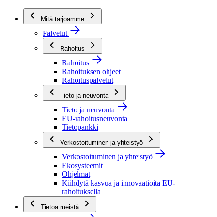
Mitä tarjoamme
Palvelut
Rahoitus
Rahoitus
Rahoituksen ohjeet
Rahoituspalvelut
Tieto ja neuvonta
Tieto ja neuvonta
EU-rahoitusneuvonta
Tietopankki
Verkostoituminen ja yhteistyö
Verkostoituminen ja yhteistyö
Ekosysteemit
Ohjelmat
Kiihdytä kasvua ja innovaatioita EU-
rahoituksella
Tietoa meistä