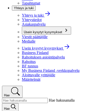
Tapahtumat
Yhteys ja tuki
Yhteys ja tuki
Yhteystiedot
Asiakaspalvelu
Usein kysytyt kysymykset
Viestit päättäjille
Medialle
Usein kysytyt kysymykset
Business Finland
Rahoituksen asiointipalvelu
Rahoitus
BF tunnus
My Business Finland -verkkopalvelu
Aloittavalle yrittäjälle
Määritelmät
Hae
Hae hakusanalla
Hae