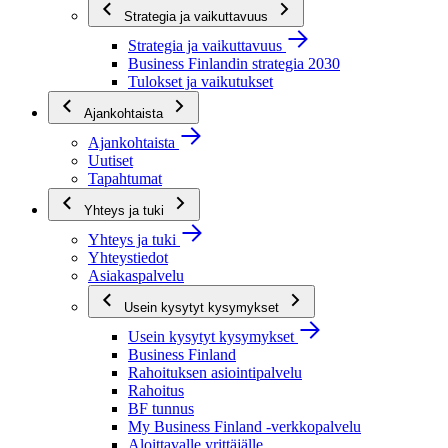
Strategia ja vaikuttavuus
Strategia ja vaikuttavuus
Business Finlandin strategia 2030
Tulokset ja vaikutukset
Ajankohtaista
Ajankohtaista
Uutiset
Tapahtumat
Yhteys ja tuki
Yhteys ja tuki
Yhteystiedot
Asiakaspalvelu
Usein kysytyt kysymykset
Usein kysytyt kysymykset
Business Finland
Rahoituksen asiointipalvelu
Rahoitus
BF tunnus
My Business Finland -verkkopalvelu
Aloittavalle yrittäjälle