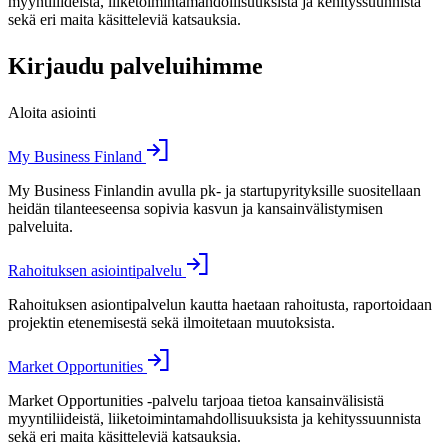
myyntiliideistä, liiketoimintamahdollisuuksista ja kehityssuunnista
sekä eri maita käsitteleviä katsauksia.
Kirjaudu palveluihimme
Aloita asiointi
My Business Finland
My Business Finlandin avulla pk- ja startupyrityksille suositellaan
heidän tilanteeseensa sopivia kasvun ja kansainvälistymisen
palveluita.
Rahoituksen asiointipalvelu
Rahoituksen asiontipalvelun kautta haetaan rahoitusta, raportoidaan
projektin etenemisestä sekä ilmoitetaan muutoksista.
Market Opportunities
Market Opportunities -palvelu tarjoaa tietoa kansainvälisistä
myyntiliideistä, liiketoimintamahdollisuuksista ja kehityssuunnista
sekä eri maita käsitteleviä katsauksia.