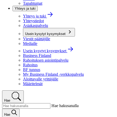
Tapahtumat
Yhteys ja tuki
Yhteys ja tuki
Yhteystiedot
Asiakaspalvelu
Usein kysytyt kysymykset
Viestit päättäjille
Medialle
Usein kysytyt kysymykset
Business Finland
Rahoituksen asiointipalvelu
Rahoitus
BF tunnus
My Business Finland -verkkopalvelu
Aloittavalle yrittäjälle
Määritelmät
Hae
Hae hakusanalla
Hae