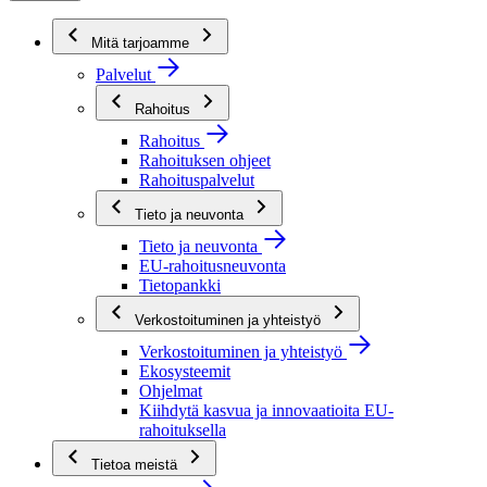
Mitä tarjoamme
Palvelut
Rahoitus
Rahoitus
Rahoituksen ohjeet
Rahoituspalvelut
Tieto ja neuvonta
Tieto ja neuvonta
EU-rahoitusneuvonta
Tietopankki
Verkostoituminen ja yhteistyö
Verkostoituminen ja yhteistyö
Ekosysteemit
Ohjelmat
Kiihdytä kasvua ja innovaatioita EU-
rahoituksella
Tietoa meistä