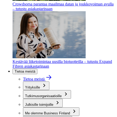
Crowdsorsa parantaa maailmaa datan ja joukkovoiman avulla
– tutustu asiakastarinaan
Kestävää liiketoimintaa uusilla biotuotteilla – tutustu Expand
Fibren asiakastarinaan
Tietoa meistä
Tietoa meistä
Yrityksille
Tutkimusorganisaatioille
Julkisille toimijoille
Me olemme Business Finland