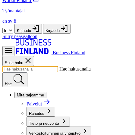
WorkinFinland
Työnantajat
en
sv
fi
Kirjaudu
Kirjaudu
Siirry pääsisältöön
Business Finland
Sulje haku
Hae hakusanalla
Hae
Mitä tarjoamme
Palvelut
Rahoitus
Tieto ja neuvonta
Verkostoituminen ja yhteistyö