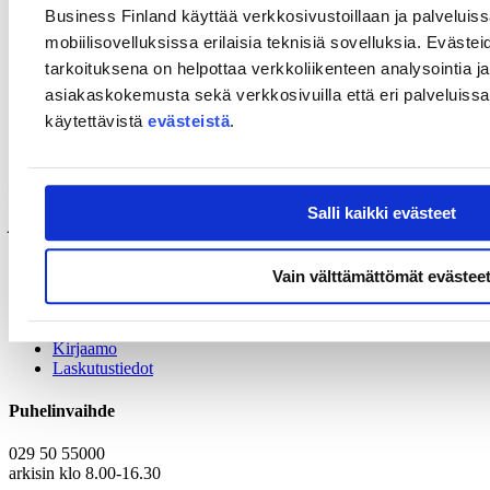
Business Finland käyttää verkkosivustoillaan ja palveluis
Teams-tilaisuus on suomenkielinen ja maksuton, mutta edellyttää
mobiilisovelluksissa erilaisia teknisiä sovelluksia. Evästei
ilmoittautumista. Voit samalla esittää omat ennakkokysymyksesi
tarkoituksena on helpottaa verkkoliikenteen analysointia ja
puhujalle.
asiakaskokemusta sekä verkkosivuilla että eri palveluissa. 
Lämpimästi tervetuloa!
käytettävistä
evästeistä
.
EUTI
EU:n tutkimus- ja innovaatio-ohjelmat EUTI on Business
Finlandissa toimiva EU:n puiteohjelmien kansallinen
Salli kaikki evästeet
yhteystoimisto. Tarjoamme julkisia, maksuttomia neuvontapalveluja
kaikille EU:n Horisontti Eurooppa -ohjelmasta kiinnostuneille.
Tästä kerromme lisää
Miten voimme auttaa -sivullamme
.
Vain välttämättömät evästee
Yhteystiedot
Kirjaamo
Laskutustiedot
Puhelinvaihde
029 50 55000
arkisin klo 8.00-16.30