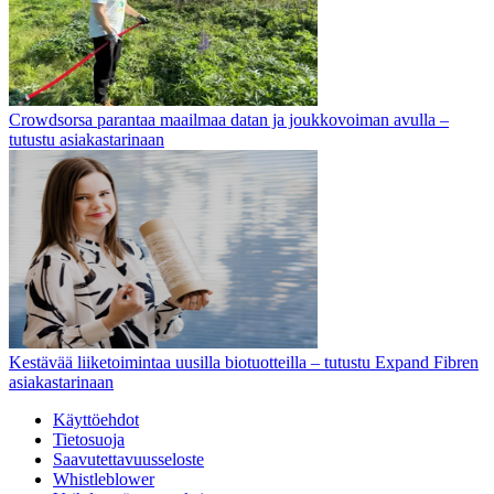
Crowdsorsa parantaa maailmaa datan ja joukkovoiman avulla –
tutustu asiakastarinaan
Kestävää liiketoimintaa uusilla biotuotteilla – tutustu Expand Fibren
asiakastarinaan
Käyttöehdot
Tietosuoja
Saavutettavuusseloste
Whistleblower