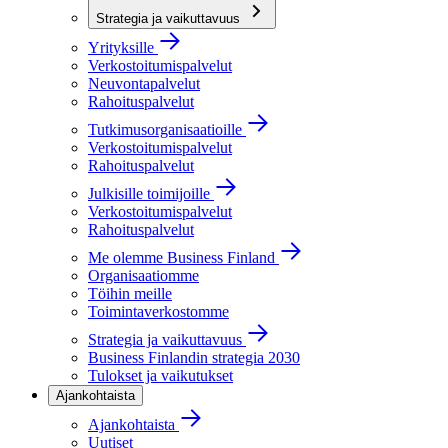
Strategia ja vaikuttavuus
Yrityksille
Verkostoitumispalvelut
Neuvontapalvelut
Rahoituspalvelut
Tutkimusorganisaatioille
Verkostoitumispalvelut
Rahoituspalvelut
Julkisille toimijoille
Verkostoitumispalvelut
Rahoituspalvelut
Me olemme Business Finland
Organisaatiomme
Töihin meille
Toimintaverkostomme
Strategia ja vaikuttavuus
Business Finlandin strategia 2030
Tulokset ja vaikutukset
Ajankohtaista
Ajankohtaista
Uutiset