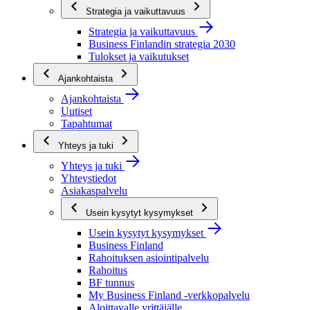
Strategia ja vaikuttavuus
Strategia ja vaikuttavuus
Business Finlandin strategia 2030
Tulokset ja vaikutukset
Ajankohtaista
Ajankohtaista
Uutiset
Tapahtumat
Yhteys ja tuki
Yhteys ja tuki
Yhteystiedot
Asiakaspalvelu
Usein kysytyt kysymykset
Usein kysytyt kysymykset
Business Finland
Rahoituksen asiointipalvelu
Rahoitus
BF tunnus
My Business Finland -verkkopalvelu
Aloittavalle yrittäjälle