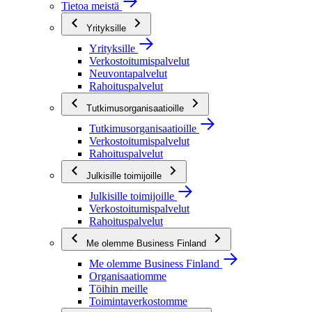
Tietoa meistä
Yrityksille
Yrityksille
Verkostoitumispalvelut
Neuvontapalvelut
Rahoituspalvelut
Tutkimusorganisaatioille
Tutkimusorganisaatioille
Verkostoitumispalvelut
Rahoituspalvelut
Julkisille toimijoille
Julkisille toimijoille
Verkostoitumispalvelut
Rahoituspalvelut
Me olemme Business Finland
Me olemme Business Finland
Organisaatiomme
Töihin meille
Toimintaverkostomme