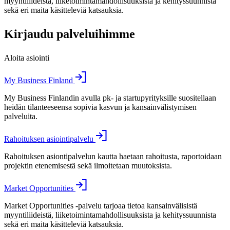
myyntiliideistä, liiketoimintamahdollisuuksista ja kehityssuunnista
sekä eri maita käsitteleviä katsauksia.
Kirjaudu palveluihimme
Aloita asiointi
My Business Finland
My Business Finlandin avulla pk- ja startupyrityksille suositellaan
heidän tilanteeseensa sopivia kasvun ja kansainvälistymisen
palveluita.
Rahoituksen asiointipalvelu
Rahoituksen asiontipalvelun kautta haetaan rahoitusta, raportoidaan
projektin etenemisestä sekä ilmoitetaan muutoksista.
Market Opportunities
Market Opportunities -palvelu tarjoaa tietoa kansainvälisistä
myyntiliideistä, liiketoimintamahdollisuuksista ja kehityssuunnista
sekä eri maita käsitteleviä katsauksia.