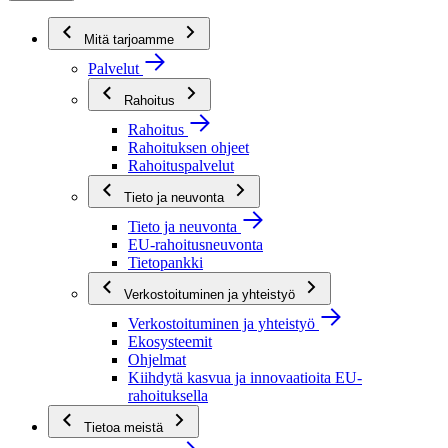
Mitä tarjoamme
Palvelut
Rahoitus
Rahoitus
Rahoituksen ohjeet
Rahoituspalvelut
Tieto ja neuvonta
Tieto ja neuvonta
EU-rahoitusneuvonta
Tietopankki
Verkostoituminen ja yhteistyö
Verkostoituminen ja yhteistyö
Ekosysteemit
Ohjelmat
Kiihdytä kasvua ja innovaatioita EU-
rahoituksella
Tietoa meistä