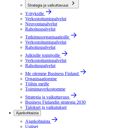
Strategia ja vaikuttavuus
Yrityksille
Verkostoitumispalvelut
Neuvontapalvelut
Rahoituspalvelut
Tutkimusorganisaatioille
Verkostoitumispalvelut
Rahoituspalvelut
Julkisille toimijoille
Verkostoitumispalvelut
Rahoituspalvelut
Me olemme Business Finland
Organisaatiomme
Töihin meille
Toimintaverkostomme
Strategia ja vaikuttavuus
Business Finlandin strategia 2030
Tulokset ja vaikutukset
Ajankohtaista
Ajankohtaista
Uutiset