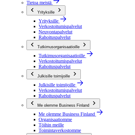
Tietoa meistä
Yrityksille
Yrityksille
Verkostoitumispalvelut
Neuvontapalvelut
Rahoituspalvelut
Tutkimusorganisaatioille
Tutkimusorganisaatioille
Verkostoitumispalvelut
Rahoituspalvelut
Julkisille toimijoille
Julkisille toimijoille
Verkostoitumispalvelut
Rahoituspalvelut
Me olemme Business Finland
Me olemme Business Finland
Organisaatiomme
Töihin meille
Toimintaverkostomme