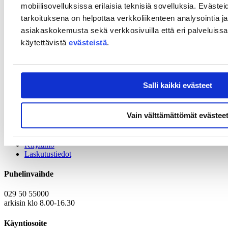
mobiilisovelluksissa erilaisia teknisiä sovelluksia. Evästei
Rinnankoski-Tuikka
Suomen Akatemiasta.
tarkoituksena on helpottaa verkkoliikenteen analysointia ja
Ennakkoilmoittautuminen vaaditaan. Ilmoittautumisen yhteydessä
asiakaskokemusta sekä verkkosivuilla että eri palveluissa. 
pyydämme sinua esittämään kysymyksesi tai jakamaan omat
käytettävistä
evästeistä
.
huomiosi keskusteltavasta aiheesta. Näin varmistat, että sinua
kiinnostavat ja koskettavat asiat nousevat esiin keskustelujen aikana.
Emme nauhoita aamukahvien keskusteluja, joten kannattaa tulla
linjoille mukaan! Tilaisuus on suomenkielinen, mutta voit kysyä
Salli kaikki evästeet
meiltä myös englanniksi.
Tervetuloa mukaan!
Vain välttämättömät evästee
Yhteystiedot
Kirjaamo
Laskutustiedot
Puhelinvaihde
029 50 55000
arkisin klo 8.00-16.30
Käyntiosoite