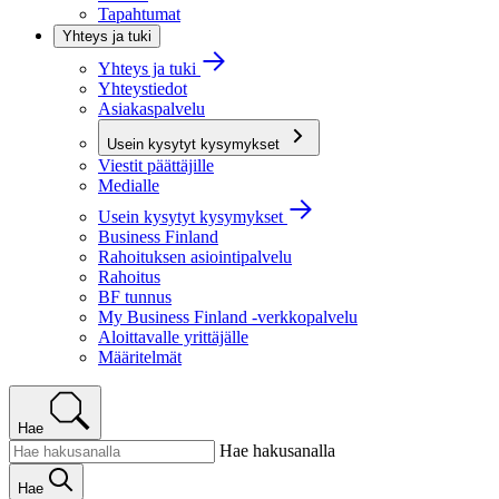
Tapahtumat
Yhteys ja tuki
Yhteys ja tuki
Yhteystiedot
Asiakaspalvelu
Usein kysytyt kysymykset
Viestit päättäjille
Medialle
Usein kysytyt kysymykset
Business Finland
Rahoituksen asiointipalvelu
Rahoitus
BF tunnus
My Business Finland -verkkopalvelu
Aloittavalle yrittäjälle
Määritelmät
Hae
Hae hakusanalla
Hae