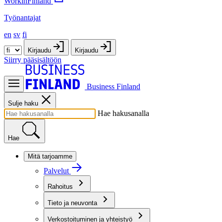
WorkinFinland
Työnantajat
en
sv
fi
Kirjaudu
Kirjaudu
Siirry pääsisältöön
Business Finland
Sulje haku
Hae hakusanalla
Hae
Mitä tarjoamme
Palvelut
Rahoitus
Tieto ja neuvonta
Verkostoituminen ja yhteistyö