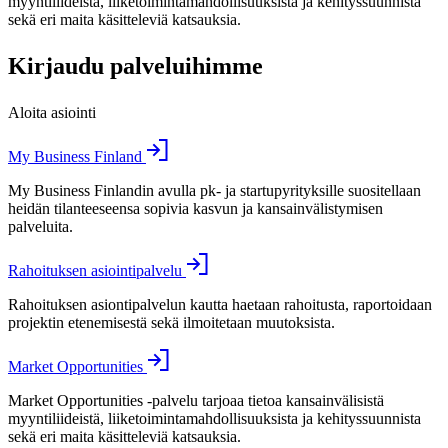
myyntiliideistä, liiketoimintamahdollisuuksista ja kehityssuunnista
sekä eri maita käsitteleviä katsauksia.
Kirjaudu palveluihimme
Aloita asiointi
My Business Finland
My Business Finlandin avulla pk- ja startupyrityksille suositellaan
heidän tilanteeseensa sopivia kasvun ja kansainvälistymisen
palveluita.
Rahoituksen asiointipalvelu
Rahoituksen asiontipalvelun kautta haetaan rahoitusta, raportoidaan
projektin etenemisestä sekä ilmoitetaan muutoksista.
Market Opportunities
Market Opportunities -palvelu tarjoaa tietoa kansainvälisistä
myyntiliideistä, liiketoimintamahdollisuuksista ja kehityssuunnista
sekä eri maita käsitteleviä katsauksia.