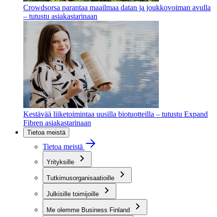
Crowdsorsa parantaa maailmaa datan ja joukkovoiman avulla
– tutustu asiakastarinaan
Kestävää liiketoimintaa uusilla biotuotteilla – tutustu Expand
Fibren asiakastarinaan
Tietoa meistä
Tietoa meistä
Yrityksille
Tutkimusorganisaatioille
Julkisille toimijoille
Me olemme Business Finland