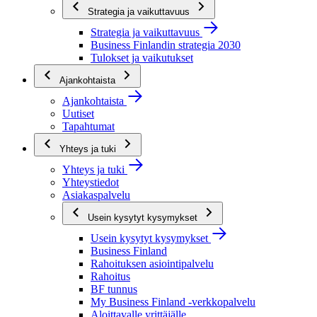
Strategia ja vaikuttavuus
Strategia ja vaikuttavuus
Business Finlandin strategia 2030
Tulokset ja vaikutukset
Ajankohtaista
Ajankohtaista
Uutiset
Tapahtumat
Yhteys ja tuki
Yhteys ja tuki
Yhteystiedot
Asiakaspalvelu
Usein kysytyt kysymykset
Usein kysytyt kysymykset
Business Finland
Rahoituksen asiointipalvelu
Rahoitus
BF tunnus
My Business Finland -verkkopalvelu
Aloittavalle yrittäjälle