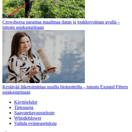
Crowdsorsa parantaa maailmaa datan ja joukkovoiman avulla –
tutustu asiakastarinaan
Kestävää liiketoimintaa uusilla biotuotteilla – tutustu Expand Fibren
asiakastarinaan
Käyttöehdot
Tietosuoja
Saavutettavuusseloste
Whistleblower
Vaihda evästeasetuksia