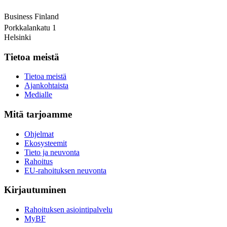
Business Finland
Porkkalankatu 1
Helsinki
Tietoa meistä
Tietoa meistä
Ajankohtaista
Medialle
Mitä tarjoamme
Ohjelmat
Ekosysteemit
Tieto ja neuvonta
Rahoitus
EU-rahoituksen neuvonta
Kirjautuminen
Rahoituksen asiointipalvelu
MyBF