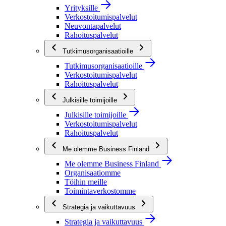
Yrityksille
Verkostoitumispalvelut
Neuvontapalvelut
Rahoituspalvelut
Tutkimusorganisaatioille
Tutkimusorganisaatioille
Verkostoitumispalvelut
Rahoituspalvelut
Julkisille toimijoille
Julkisille toimijoille
Verkostoitumispalvelut
Rahoituspalvelut
Me olemme Business Finland
Me olemme Business Finland
Organisaatiomme
Töihin meille
Toimintaverkostomme
Strategia ja vaikuttavuus
Strategia ja vaikuttavuus