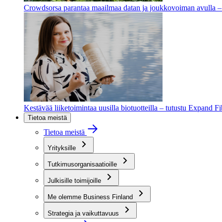
Crowdsorsa parantaa maailmaa datan ja joukkovoiman avulla – t
Kestävää liiketoimintaa uusilla biotuotteilla – tutustu Expand F
Tietoa meistä
Tietoa meistä
Yrityksille
Tutkimusorganisaatioille
Julkisille toimijoille
Me olemme Business Finland
Strategia ja vaikuttavuus