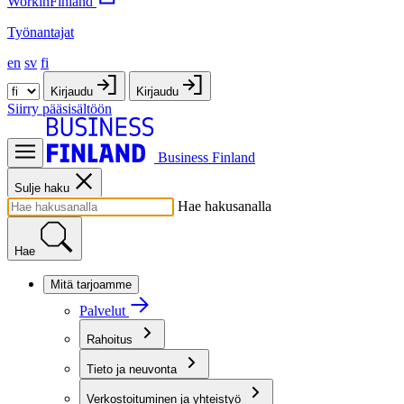
WorkinFinland
Työnantajat
en
sv
fi
Kirjaudu
Kirjaudu
Siirry pääsisältöön
Business Finland
Sulje haku
Hae hakusanalla
Hae
Mitä tarjoamme
Palvelut
Rahoitus
Tieto ja neuvonta
Verkostoituminen ja yhteistyö