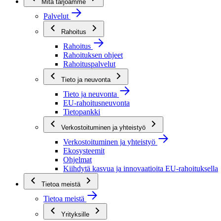
Mitä tarjoamme
Palvelut
Rahoitus
Rahoitus
Rahoituksen ohjeet
Rahoituspalvelut
Tieto ja neuvonta
Tieto ja neuvonta
EU-rahoitusneuvonta
Tietopankki
Verkostoituminen ja yhteistyö
Verkostoituminen ja yhteistyö
Ekosysteemit
Ohjelmat
Kiihdytä kasvua ja innovaatioita EU-rahoituksella
Tietoa meistä
Tietoa meistä
Yrityksille