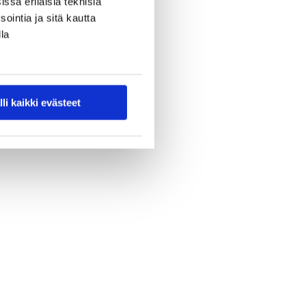
ssa erilaisia teknisiä
ointia ja sitä kautta
la
lli kaikki evästeet