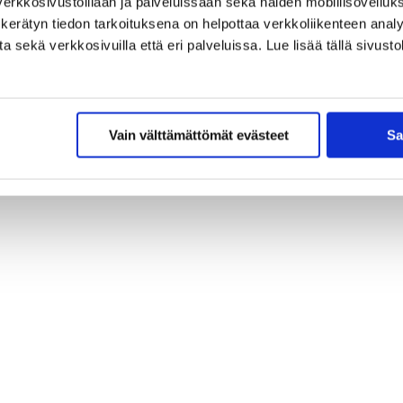
erkkosivustoillaan ja palveluissaan sekä näiden mobiilisovelluksi
kerätyn tiedon tarkoituksena on helpottaa verkkoliikenteen analys
sekä verkkosivuilla että eri palveluissa. Lue lisää tällä sivustol
Vain välttämättömät evästeet
Sa