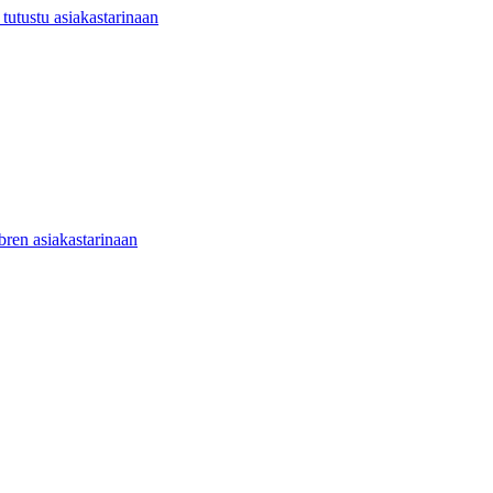
utustu asiakastarinaan
ibren asiakastarinaan