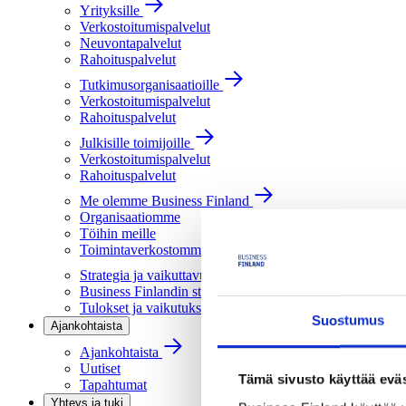
Yrityksille
Verkostoitumispalvelut
Neuvontapalvelut
Rahoituspalvelut
Tutkimusorganisaatioille
Verkostoitumispalvelut
Rahoituspalvelut
Julkisille toimijoille
Verkostoitumispalvelut
Rahoituspalvelut
Me olemme Business Finland
Organisaatiomme
Töihin meille
Toimintaverkostomme
Strategia ja vaikuttavuus
Business Finlandin strategia 2030
Tulokset ja vaikutukset
Suostumus
Ajankohtaista
Ajankohtaista
Uutiset
Tämä sivusto käyttää eväs
Tapahtumat
Yhteys ja tuki