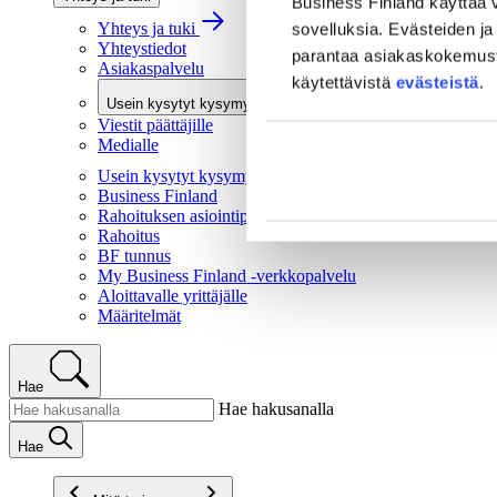
Business Finland käyttää v
Yhteys ja tuki
sovelluksia. Evästeiden ja 
Yhteystiedot
parantaa asiakaskokemusta 
Asiakaspalvelu
käytettävistä
evästeistä
.
Usein kysytyt kysymykset
Viestit päättäjille
Medialle
Usein kysytyt kysymykset
Business Finland
Rahoituksen asiointipalvelu
Rahoitus
BF tunnus
My Business Finland -verkkopalvelu
Aloittavalle yrittäjälle
Määritelmät
Hae
Hae hakusanalla
Hae