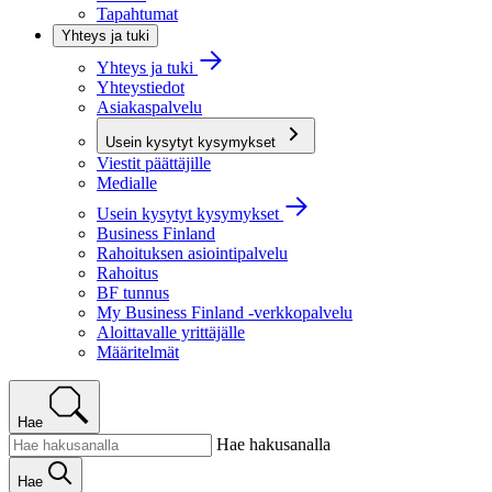
Tapahtumat
Yhteys ja tuki
Yhteys ja tuki
Yhteystiedot
Asiakaspalvelu
Usein kysytyt kysymykset
Viestit päättäjille
Medialle
Usein kysytyt kysymykset
Business Finland
Rahoituksen asiointipalvelu
Rahoitus
BF tunnus
My Business Finland -verkkopalvelu
Aloittavalle yrittäjälle
Määritelmät
Hae
Hae hakusanalla
Hae