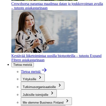
Crowdsorsa parantaa maailmaa datan ja joukkovoiman avulla
– tutustu asiakastarinaan
Kestävää liiketoimintaa uusilla biotuotteilla – tutustu Expand
Fibren asiakastarinaan
Tietoa meistä
Tietoa meistä
Yrityksille
Tutkimusorganisaatioille
Julkisille toimijoille
Me olemme Business Finland