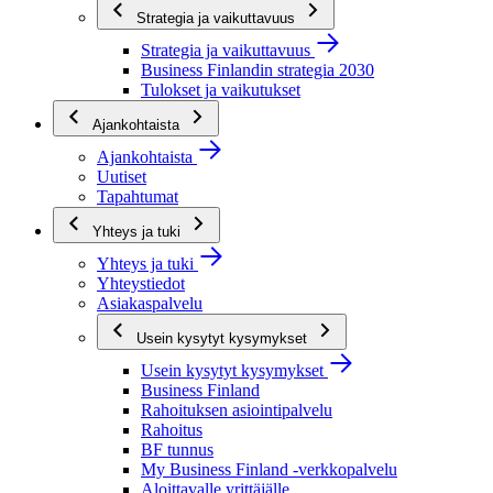
Strategia ja vaikuttavuus
Strategia ja vaikuttavuus
Business Finlandin strategia 2030
Tulokset ja vaikutukset
Ajankohtaista
Ajankohtaista
Uutiset
Tapahtumat
Yhteys ja tuki
Yhteys ja tuki
Yhteystiedot
Asiakaspalvelu
Usein kysytyt kysymykset
Usein kysytyt kysymykset
Business Finland
Rahoituksen asiointipalvelu
Rahoitus
BF tunnus
My Business Finland -verkkopalvelu
Aloittavalle yrittäjälle