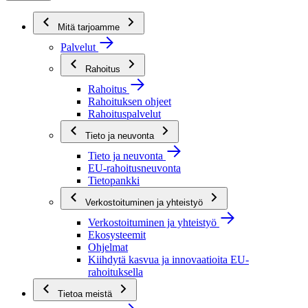
Mitä tarjoamme
Palvelut
Rahoitus
Rahoitus
Rahoituksen ohjeet
Rahoituspalvelut
Tieto ja neuvonta
Tieto ja neuvonta
EU-rahoitusneuvonta
Tietopankki
Verkostoituminen ja yhteistyö
Verkostoituminen ja yhteistyö
Ekosysteemit
Ohjelmat
Kiihdytä kasvua ja innovaatioita EU-
rahoituksella
Tietoa meistä