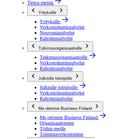
Tietoa meistä
Yrityksille
Yrityksille
Verkostoitumispalvelut
Neuvontapalvelut
Rahoituspalvelut
Tutkimusorganisaatioille
Tutkimusorganisaatioille
Verkostoitumispalvelut
Rahoituspalvelut
Julkisille toimijoille
Julkisille toimijoille
Verkostoitumispalvelut
Rahoituspalvelut
Me olemme Business Finland
Me olemme Business Finland
Organisaatiomme
Töihin meille
Toimintaverkostomme