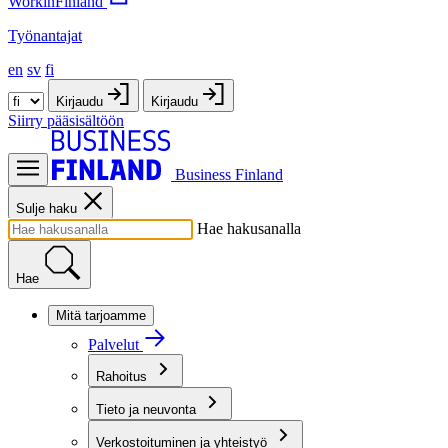
WorkinFinland
Työnantajat
en
sv
fi
Kirjaudu
Kirjaudu
Siirry pääsisältöön
Business Finland
Sulje haku
Hae hakusanalla
Hae
Mitä tarjoamme
Palvelut
Rahoitus
Tieto ja neuvonta
Verkostoituminen ja yhteistyö