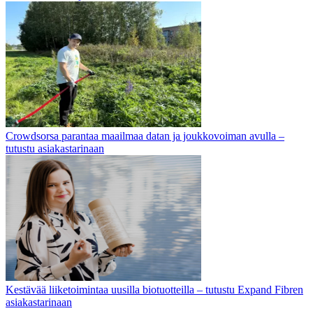
Crowdsorsa parantaa maailmaa datan ja joukkovoiman avulla –
tutustu asiakastarinaan
Kestävää liiketoimintaa uusilla biotuotteilla – tutustu Expand Fibren
asiakastarinaan