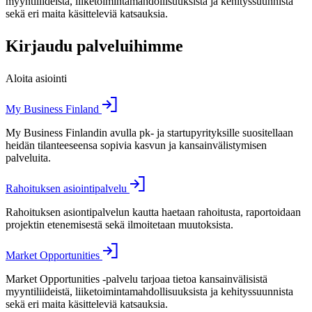
myyntiliideistä, liiketoimintamahdollisuuksista ja kehityssuunnista
sekä eri maita käsitteleviä katsauksia.
Kirjaudu palveluihimme
Aloita asiointi
My Business Finland
My Business Finlandin avulla pk- ja startupyrityksille suositellaan
heidän tilanteeseensa sopivia kasvun ja kansainvälistymisen
palveluita.
Rahoituksen asiointipalvelu
Rahoituksen asiontipalvelun kautta haetaan rahoitusta, raportoidaan
projektin etenemisestä sekä ilmoitetaan muutoksista.
Market Opportunities
Market Opportunities -palvelu tarjoaa tietoa kansainvälisistä
myyntiliideistä, liiketoimintamahdollisuuksista ja kehityssuunnista
sekä eri maita käsitteleviä katsauksia.